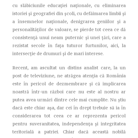
cu slăbiciunile educației naționale, cu eliminarea
istoriei și geografiei din școli, cu defăimarea limbii și
a însemnelor naționale, denigrarea geniilor și a
personalităților de valoare, se pierde tot ceea ce dă
consistență unui neam puternic și unei țări, care a
rezistat secole în fața tuturor furtunilor, aici, la
intersecție de drumuri și de mari interese.
Recent, am ascultat un distins analist care, la un
post de televiziune, ne atrăgea atenția că România
este în pericol de dezmembrare și că implicarea
noastră într-un război care nu este al nostru ar
putea avea urmări dintre cele mai cumplite. Nu știu
dacă este chiar așa, dar cei în drept trebuie să ia în
considerarea tot ceea ce ar reprezenta pericol
pentru suveranitatea, independența și integritatea
teritorială a patriei. Chiar dacă această nobilă