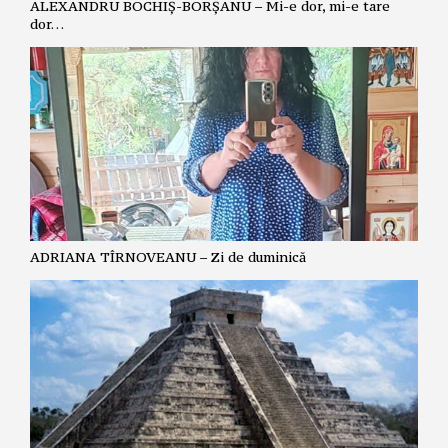
ALEXANDRU BOCHIȘ-BORȘANU – Mi-e dor, mi-e tare
dor…
ADRIANA TÎRNOVEANU – Zi de duminică