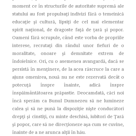
moment ce în structurile de autoritate supremă ale
statului au fost propulsați indivizi fără o temeinică
educație și cultură, lipsiți de cel mai elementar
spirit național, de dragoste față de țară și popor.
Oameni fără scrupule, când este vorba de propriile
interese, recrutați din rândul unor fiefuri de o
moralitate, onoare și demnitate extrem de
îndoielnice. Ori, cu o asemenea avangardă, dacă se
persistă în menținere, de la acea răscruce la care a
ajuns omenirea, nouă nu ne este rezervată decât o
potecuță înspre înainte, adică înspre
înspăimântătoarea prăpastie. Deocamdată, căci noi
încă sperăm ca Bunul Dumnezeu să ne lumineze
calea și să ne pună la dispoziție niște conducători
drepți și cinstiți, cu minte deschisă, iubitori de Țară
și popor, care să ne direcționeze așa cum se cuvine,
înainte de a ne arunca alții în hău.