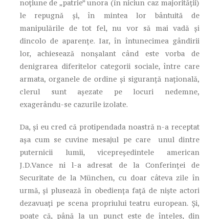
noțiune de „patrie” unora (în niciun caz majorității)
le repugnă și, în mintea lor bântuită de
manipulările de tot fel, nu vor să mai vadă și
dincolo de aparențe. Iar, în întunecimea gândirii
lor, achiesează nonșalant când este vorba de
denigrarea diferitelor categorii sociale, între care
armata, organele de ordine și siguranță națională,
clerul sunt așezate pe locuri nedemne,
exagerându-se cazurile izolate.
Da, și eu cred că protipendada noastră n-a receptat
așa cum se cuvine mesajul pe care unul dintre
puternicii lumii, vicepreședintele american
J.D.Vance ni l-a adresat de la Conferinței de
Securitate de la München, cu doar câteva zile în
urmă, și plusează în obediența față de niște actori
dezavuați pe scena propriului teatru european. Și,
poate că, până la un punct este de înțeles, din