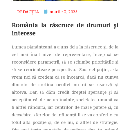
REDACȚIA
martie 3, 2025
România la răscruce de drumuri și
interese
Lumea pământeană a ajuns deja la răscruce și, de la
cel mai înalt nivel de reprezentare, încep să se
reconsidere parametrii, să se schimbe prioritățile și
să se reorienteaze perspectiva. Sau, cel puțin, asta
vrem noi să credem că se încearcă, dacă nu cumva
dincolo de cortina ocultei nu ni se rezervă și
altceva. Dar, să dăm credit dreptei speranțe și să
acceptăm că, de-acum înainte, societatea umană va
fi altfel rânduită, iar centrilor de mare putere și, cu
deosebire, sferelor de influență li se va conferi o cu
totul altă poziție și, de ce nu, o altfel de strategie.
Din mai toate punctele de vedere; dar, în primul