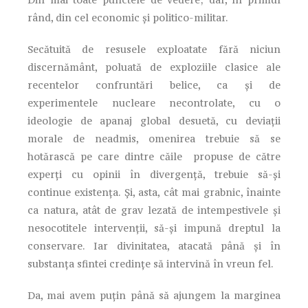
rând, din cel economic și politico-militar.
Secătuită de resusele exploatate fără niciun
discernământ, poluată de exploziile clasice ale
recentelor confruntări belice, ca și de
experimentele nucleare necontrolate, cu o
ideologie de apanaj global desuetă, cu deviații
morale de neadmis, omenirea trebuie să se
hotărască pe care dintre căile propuse de către
experți cu opinii în divergență, trebuie să-și
continue existența. Și, asta, cât mai grabnic, înainte
ca natura, atât de grav lezată de intempestivele și
nesocotitele intervenții, să-și impună dreptul la
conservare. Iar divinitatea, atacată până și în
substanța sfintei credințe să intervină în vreun fel.
Da, mai avem puțin până să ajungem la marginea