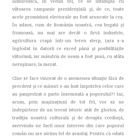
lămurească, în vreun fel, ce se întâmplă cu
viitoarea campanie prezidențială și, de ce, toate
acele promisiuni electorale au fost aruncate la coș.
În adaos, cum de România noastră, cea bogată și
frumoasă, nu mai are decât o firvă industrie,
agricultura crapă într-un teren sterp, țara s-a
înglodat în datorii ce exced până și posibilitățile
viitorimii, iar mândria de neam a fost pusă, cu atâta
nerușinare, la mezat.
Cine se face vinovat de o asemenea situație fără de
precdent și ce măsuri s-au luat împotriva celor care
au pauperizat o parte însemnată a poporului?! Iar,
acum, prin mașinațiuni de tot fel, vor să ne
îndepărteze de un trecut istoric atât de glorios, de
tradiția noastră culturală și de dreapta credință,
aservindu-ne facil unor interese din care poporul
român nu are niciun fel de avantaj. Pentru că odată