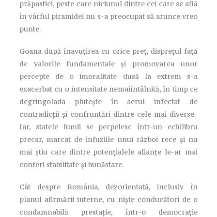
prăpastiei, peste care niciunul dintre cei care se află
în vârful piramidei nu s-a preocupat să arunce vreo
punte.
Goana după înavuțirea cu orice preț, disprețul față
de valorile fundamentale și promovarea unor
percepte de o imoralitate dusă la extrem s-a
exacerbat cu o intensitate nemaiîntâlnită, în timp ce
degringolada plutește în aerul infectat de
contradicții și confruntări dintre cele mai diverse.
Iar, statele lumii se perpelesc într-un echilibru
precar, marcat de infuziile unui război rece și nu
mai știu care dintre potențialele alianțe le-ar mai
conferi stabilitate și bunăstare.
Cât despre România, dezorientată, inclusiv în
planul afirmării interne, cu niște conducători de o
condamnabilă prestație, într-o democrație