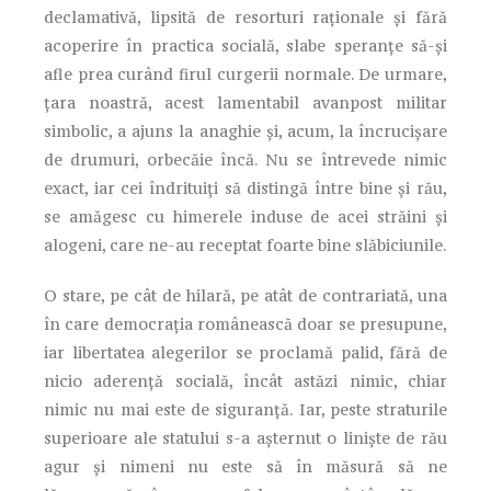
declamativă, lipsită de resorturi raționale și fără
acoperire în practica socială, slabe speranțe să-și
afle prea curând firul curgerii normale. De urmare,
țara noastră, acest lamentabil avanpost militar
simbolic, a ajuns la anaghie și, acum, la încrucișare
de drumuri, orbecăie încă. Nu se întrevede nimic
exact, iar cei îndrituiți să distingă între bine și rău,
se amăgesc cu himerele induse de acei străini și
alogeni, care ne-au receptat foarte bine slăbiciunile.
O stare, pe cât de hilară, pe atât de contrariată, una
în care democrația românească doar se presupune,
iar libertatea alegerilor se proclamă palid, fără de
nicio aderență socială, încât astăzi nimic, chiar
nimic nu mai este de siguranță. Iar, peste straturile
superioare ale statului s-a așternut o liniște de rău
agur și nimeni nu este să în măsură să ne