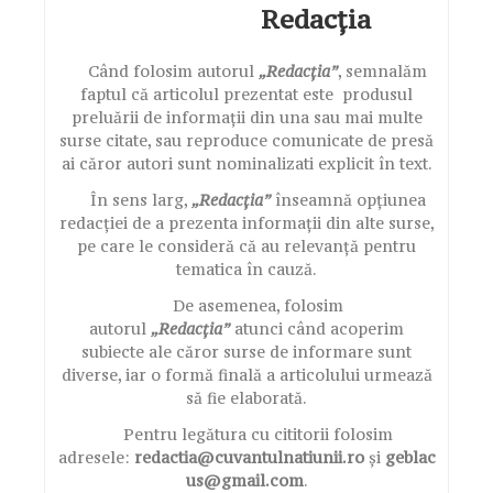
Redacția
Când folosim autorul
„Redacția”
, semnalăm
faptul că articolul prezentat este produsul
preluării de informații din una sau mai multe
surse citate, sau reproduce comunicate de presă
ai căror autori sunt nominalizati explicit în text.
În sens larg,
„Redacția”
înseamnă opțiunea
redacției de a prezenta informații din alte surse,
pe care le consideră că au relevanță pentru
tematica în cauză.
De asemenea, folosim
autorul
„Redacția”
atunci când acoperim
subiecte ale căror surse de informare sunt
diverse, iar o formă finală a articolului urmează
să fie elaborată.
Pentru legătura cu cititorii folosim
adresele:
redactia@cuvantulnatiunii.ro
și
geblac
us@gmail.com
.