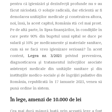
pentru că igienizări și dezinfecții profunde nu s-au
făcut niciodată. O soluție radicală, dar eficientă ar fi
demolarea unităților medicale și construirea altora,
noi, însă, la acest capitol, România stă cel mai prost.
Pe de altă parte, în lipsa finanțărilor, în condițiile în
care peste 90% din bugetul unui spital se duce pe
salarii și 10% pe medicamente și materiale sanitare,
cum să se facă vreo igienizare serioasă? În acest
context,
Legea nr. 3/2021
privind prevenirea,
diagnosticarea și tratamentul infecțiilor asociate
asistenței medicale din unitățile sanitare și din
instituțiile medico-sociale și de îngrijiri paliative din
România, republicată în 17 ianuarie 2025, venea să
pună ordine în sistem.
În lege, amenzi de 10.000 de lei
Cea mai dură măsură luată prin această lege a fost