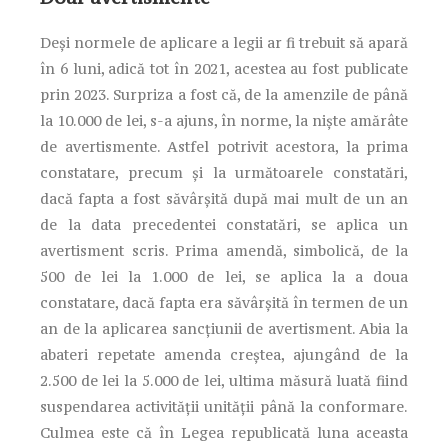
Deși normele de aplicare a legii ar fi trebuit să apară
în 6 luni, adică tot în 2021, acestea au fost publicate
prin 2023. Surpriza a fost că, de la amenzile de până
la 10.000 de lei, s-a ajuns, în norme, la niște amărâte
de avertismente. Astfel potrivit acestora, la prima
constatare, precum şi la următoarele constatări,
dacă fapta a fost săvârşită după mai mult de un an
de la data precedentei constatări, se aplica un
avertisment scris. Prima amendă, simbolică, de la
500 de lei la 1.000 de lei, se aplica la a doua
constatare, dacă fapta era săvârşită în termen de un
an de la aplicarea sancţiunii de avertisment. Abia la
abateri repetate amenda creștea, ajungând de la
2.500 de lei la 5.000 de lei, ultima măsură luată fiind
suspendarea activității unității până la conformare.
Culmea este că în Legea republicată luna aceasta