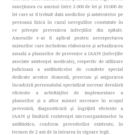
sancțiunea cu amenzi între 5.000 de lei și 10.000 de
lei care ar fi trebuit dată medicilor și asistentelor pe
persoană fizică în cazul neregulilor constatate în
ce privește prevenirea infecțiilor din spitale.
Amenzile s-ar fi aplicat pentru nerespectarea
măsurilor care includeau elaborarea și actualizarea
anuală a planurilor de prevenire a IAAM (infecțiile
asociate asistenței medicale), respectiv de utilizare
judicioasă a antibioticelor de comitete special
dedicate acestor domenii, preecum și asigurarea
încadrării personalului specializat necesar derulării
eficiente a activităților de implementare a
planurilor și a altor măsuri necesare în scopul
prevenirii, diagnosticării și îngrijirii eficiente a
IAAM și limitării rezistenței microorganismelor la
antibiotice, conform prevederilor existente, în
termen de 2 ani de la intrarea în vigoare legii.