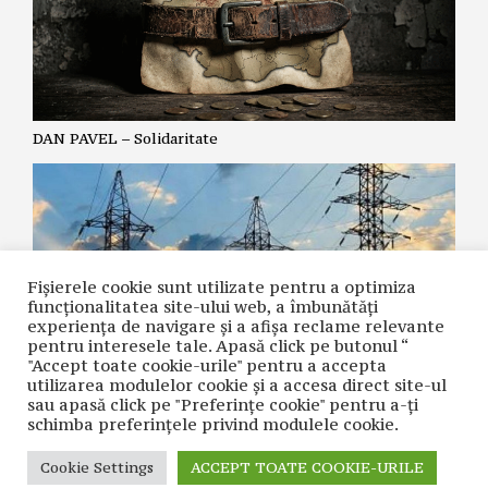
DAN PAVEL – Solidaritate
Fișierele cookie sunt utilizate pentru a optimiza
funcţionalitatea site-ului web, a îmbunătăţi
experienţa de navigare şi a afişa reclame relevante
pentru interesele tale. Apasă click pe butonul “
"Accept toate cookie-urile" pentru a accepta
utilizarea modulelor cookie şi a accesa direct site-ul
CLAUDIA MARCU – Revolta tăcută a românilor. Apelul
sau apasă click pe "Preferințe cookie" pentru a-ţi
”stingeți lumina”, aplicat pe invers
schimba preferinţele privind modulele cookie.
Cookie Settings
ACCEPT TOATE COOKIE-URILE