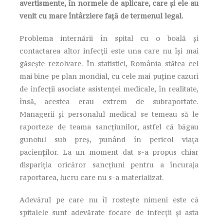
avertismente, în normele de aplicare, care și ele au
venit cu mare întârziere față de termenul legal.
Problema internării în spital cu o boală și
contactarea altor infecții este una care nu își mai
găsește rezolvare. În statistici, România stătea cel
mai bine pe plan mondial, cu cele mai puține cazuri
de infecții asociate asistenței medicale, în realitate,
însă, acestea erau extrem de subraportate.
Managerii și personalul medical se temeau să le
raporteze de teama sancțiunilor, astfel că băgau
gunoiul sub preș, punând în pericol viața
pacienților. La un moment dat s-a propus chiar
dispariția oricăror sancțiuni pentru a încuraja
raportarea, lucru care nu s-a materializat.
Adevărul pe care nu îl rostește nimeni este că
spitalele sunt adevărate focare de infecții și asta