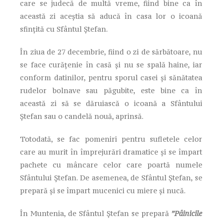
care se judecă de multă vreme, fiind bine ca în
această zi aceștia să aducă în casa lor o icoană
sfințită cu Sfântul Ștefan.
În ziua de 27 decembrie, fiind o zi de sărbătoare, nu
se face curățenie în casă și nu se spală haine, iar
conform datinilor, pentru sporul casei şi sănătatea
rudelor bolnave sau păgubite, este bine ca în
această zi să se dăruiască o icoană a Sfântului
Ștefan sau o candelă nouă, aprinsă.
Totodată, se fac pomeniri pentru sufletele celor
care au murit în împrejurări dramatice și se împart
pachete cu mâncare celor care poartă numele
Sfântului Ștefan. De asemenea, de Sfântul Ștefan, se
prepară și se împart mucenici cu miere şi nucă.
În Muntenia, de Sfântul Ștefan se prepară
”Pâinicile