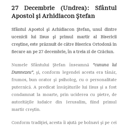
27 Decembrie (Undrea): Sfântul
Apostol şi Arhidiacon Ştefan
Sfântul Apostol şi Arhidiacon Ştefan, unul dintre
ucenicii lui Iisus şi primul martir al Bisericii
creștine, este prăznuit de către Biserica Ortodoxă in
fiecare an pe 27 decembrie, în a treia zi de Crăciun.
Numele Sfântului Ștefan înseamnă
”cununa lui
Dumnezeu”
, și, conform legendei acesta era tânăr,
frumos, bun orator și psiholog, cu o personalitate
puternică. A predicat învățăturile lui Iisus și a fost
condamnat la moarte, prin uciderea cu pietre, de
autoritățile iudaice din Ierusalim, fiind primul
martir creștin.
Conform tradiției, acesta îi ajută pe bolnavi și pe cei