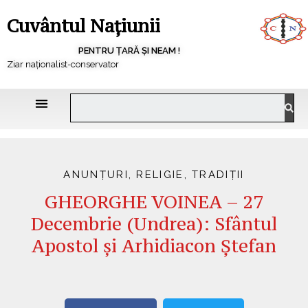
Cuvântul Națiunii
PENTRU ȚARĂ ȘI NEAM !
Ziar naționalist-conservator
ANUNȚURI
,
RELIGIE
,
TRADIȚII
GHEORGHE VOINEA – 27
Decembrie (Undrea): Sfântul
Apostol şi Arhidiacon Ştefan