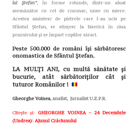
lui Ștefan”
, în forme rotunde, dintr-un aluat
asemănător cu cel de cozonac, unse cu miere.
Acestea amintesc de pietrele care l-au ucis pe
Sfântul Ștefan, se sfințesc la biserică în ziua
praznicului şi se împart copiilor săraci.
Peste 500.000 de români îşi sărbătoresc
onomastica de Sfântul Ștefan.
LA MULȚI ANI, cu multă sănătate și
bucurie, atât sărbătoriților cât și
tuturor Românilor !
Gheorghe Voinea
, analist, jurnalist U.Z.P.R.
Citește și:
GHEORGHE VOINEA – 24 Decembrie
(Undrea): Ajunul Crăciunului