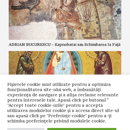
ADRIAN BUCURESCU – Kapnobatai sau Schimbarea la Față
Fișierele cookie sunt utilizate pentru a optimiza
funcţionalitatea site-ului web, a îmbunătăţi
experienţa de navigare şi a afişa reclame relevante
pentru interesele tale. Apasă click pe butonul “
"Accept toate cookie-urile" pentru a accepta
utilizarea modulelor cookie şi a accesa direct site-ul
ZOE DANTES – Schimbarea la Față și cea de-a cincea
sau apasă click pe "Preferințe cookie" pentru a-ţi
Evanghelie.
schimba preferinţele privind modulele cookie.