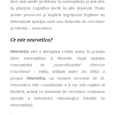
deci, mai multe probleme în neuroștiință și mai ales
în științele cognitive decât în alte domenii. Toate
aceste provocări și implicit îngrijorări legitime au
determinat apariția unui nou domeniu de cercetare
și reflexie – neuroetica.
Ce este neuroetica?
Neuroetica
este o disciplină relativ nouă, la granița
între neuroștiințe și filosofie. După apariția
conceptului de „neurofilosofie” (
Patricia
Churchland
– 1986),
William Safire
(în 2002) a
propus
Neuroetica
, un termen inventat de el.
Neuroetica este considerată a fi un sub-capitol al
bioeticii, având ca domeniu de cercetare evaluarea
morală a metodelor tehnologice folosite în
neuroștiință.