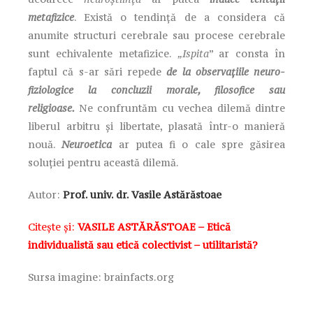
metafizice
. Există o tendință de a considera că
anumite structuri cerebrale sau procese cerebrale
sunt echivalente metafizice.
„Ispita
” ar consta în
faptul că s-ar sări repede
de la observațiile neuro-
fiziologice la concluzii morale, filosofice sau
religioase.
Ne confruntăm cu vechea dilemă dintre
liberul arbitru și libertate, plasată într-o manieră
nouă.
Neuroetica
ar putea fi o cale spre găsirea
soluției pentru această dilemă.
Autor:
Prof. univ. dr. Vasile Astărăstoae
Citește și:
VASILE ASTĂRĂSTOAE – Etică
individualistă sau etică colectivist – utilitaristă?
Sursa imagine: brainfacts.org