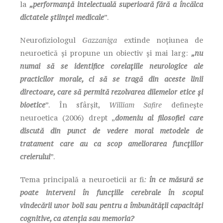
la
„performanță intelectuală superioară fără a încălca
dictatele științei medicale
”.
Neurofiziologul
Gazzaniga
extinde noțiunea de
neuroetică și propune un obiectiv și mai larg:
„nu
numai să se identifice corelațiile neurologice ale
practicilor morale, ci să se tragă din aceste linii
directoare, care să permită rezolvarea dilemelor etice și
bioetice
”. În sfârșit,
William Safire
definește
neuroetica (2006) drept „
domeniu al filosofiei care
discută din punct de vedere moral metodele de
tratament care au ca scop ameliorarea funcțiilor
creierului
”.
Tema principală a neuroeticii ar fi
:
în ce măsură se
poate interveni în funcțiile cerebrale în scopul
vindecării unor boli sau pentru a îmbunătății capacități
cognitive, ca atenția sau memoria?