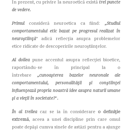
În prezent, cu privire la neuroetică există
trei puncte
de vedere.
Primul
consideră neuroetica ca fiind:
„Studiul
comportamentului etic bazat pe progresul realizat în
neuroștiință
” adică reflecția asupra problemelor
etice ridicate de descoperirile neuroștiințelor.
Al doilea
pune accentul asupra reflecției bioetice,
raportându-se în principal la o
întrebare
„cunoașterea bazelor neuronale ale
comportamentului, personalității și conștiinței
influențează propria noastră idee asupra naturii umane
și a vieții în societate?
”
.
În al treilea
caz se ia în considerare
o definiție
extremă
, aceea a unei discipline prin care omul
poate depăși cumva sinele de astăzi pentru a ajunge