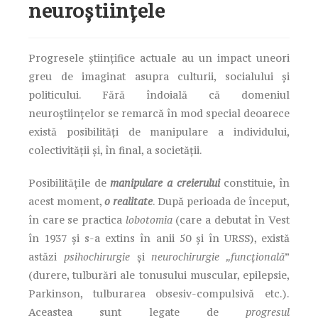
neuroștiințele
Progresele științifice actuale au un impact uneori
greu de imaginat asupra culturii, socialului și
politicului. Fără îndoială că domeniul
neuroștiințelor se remarcă în mod special deoarece
există posibilități de manipulare a individului,
colectivității și, în final, a societății.
Posibilitățile de
manipulare a creierului
constituie, în
acest moment,
o realitate
. După perioada de început,
în care se practica
lobotomia
(care a debutat în Vest
în 1937 și s-a extins în anii 50 și în URSS), există
astăzi
psihochirurgie
și
neurochirurgie „funcțională
”
(durere, tulburări ale tonusului muscular, epilepsie,
Parkinson, tulburarea obsesiv-compulsivă etc.).
Aceastea sunt legate de
progresul