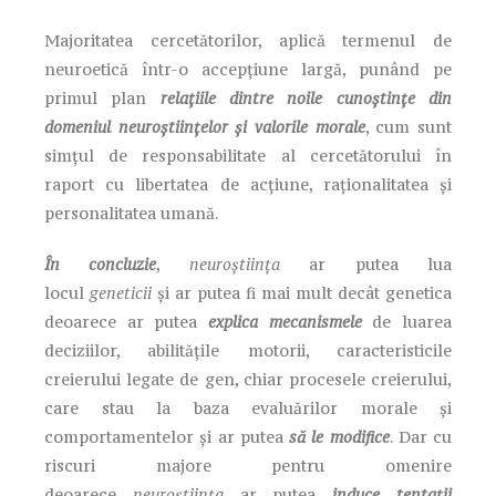
Majoritatea cercetătorilor, aplică termenul de
neuroetică într-o accepțiune largă, punând pe
primul plan
relațiile dintre noile cunoștințe din
domeniul neuroștiințelor și valorile morale
, cum sunt
simțul de responsabilitate al cercetătorului în
raport cu libertatea de acțiune, raționalitatea și
personalitatea umană.
În concluzie
,
neuroștiința
ar putea lua
locul
geneticii
și ar putea fi mai mult decât genetica
deoarece ar putea
explica mecanismele
de luarea
deciziilor, abilitățile motorii, caracteristicile
creierului legate de gen, chiar procesele creierului,
care stau la baza evaluărilor morale și
comportamentelor și ar putea
să le modifice
. Dar cu
riscuri majore pentru omenire
deoarece
neuroștiința
ar putea
induce tentații