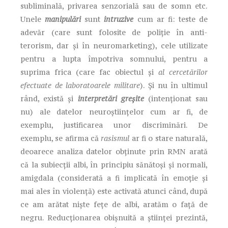
subliminală, privarea senzorială sau de somn etc.
Unele
manipulări
sunt
intruzive
cum ar fi: teste de
adevăr (care sunt folosite de poliție în anti-
terorism, dar și în neuromarketing), cele utilizate
pentru a lupta împotriva somnului, pentru a
suprima frica (care fac obiectul și
al cercetărilor
efectuate de laboratoarele militare
). Și nu în ultimul
rând, există și
interpretări greșite
(intenționat sau
nu) ale datelor neuroștiințelor cum ar fi, de
exemplu, justificarea unor discriminări. De
exemplu, se afirma că
rasismul
ar fi o stare naturală,
deoarece analiza datelor obținute prin RMN arată
că la subiecții albi, în principiu sănătoși și normali,
amigdala (considerată a fi implicată în emoție și
mai ales în violență) este activată atunci când, după
ce am arătat niște fețe de albi, aratăm o față de
negru. Reducționarea obișnuită a științei prezintă,