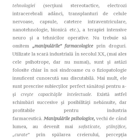
tehnologiei
(secțiuni stereotactice, electrozi
intracerebrali adânci, transplanturi de celule
nervoase, capsule, catetere intraventriculare,
nanotehnologie, bionică etc.), a terapiei intensive
neuro și a tehnicilor operative. Nu trebuie să
omitem
„manipulările” farmacologice
prin droguri.
Utilizate la scară industrială în secolul XX, (mai ales
cele psihotrope, dar nu numai), sunt și astăzi
folosite chiar în noi sindroame cu o fiziopatologie
insuficent cunoscută sau discutabilă. Mai mult, ele
sunt prescrise subiecților perfect sănătoși pentru a-
și
crește capacitățile intelectuale
. Există astfel
schimbări succesive și posibilități nebănuite, dar
profitabile pentru industria
farmaceutică.
Manipulările psihologice,
vechi de când
lumea, au devenit mai
sofisticate, științifice,
„curate”
prin spălarea creierului, percepția