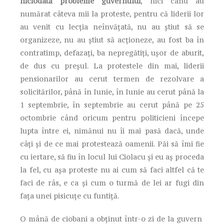
niciodată probleme guvernului
, nici când au
numărat câteva mii la proteste, pentru că liderii lor
au venit cu lecția neînvățată, nu au știut să se
organizeze, nu au știut să acționeze, au fost ba în
contratimp, defazați, ba nepregătiți, ușor de aburit,
de dus cu preșul. La protestele din mai, liderii
pensionarilor au cerut termen de rezolvare a
solicitărilor, până în Iunie, în Iunie au cerut până la
1 septembrie, în septembrie au cerut până pe 25
octombrie când oricum pentru politicieni începe
lupta între ei, nimănui nu îi mai pasă dacă, unde
câți și de ce mai protestează oamenii. Păi să îmi fie
cu iertare, să fiu în locul lui Ciolacu și eu aș proceda
la fel, cu așa proteste nu ai cum să faci altfel că te
faci de râs, e ca și cum o turmă de lei ar fugi din
fața unei pisicuțe cu funtiță.
O mână de ciobani a obținut într-o zi de la guvern