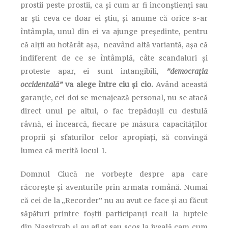
prostii peste prostii, ca și cum ar fi inconștienți sau
ar ști ceva ce doar ei știu, și anume că orice s-ar
întâmpla, unul din ei va ajunge președinte, pentru
că alții au hotărât așa, neavând altă variantă, așa că
indiferent de ce se întâmplă, câte scandaluri și
proteste apar, ei sunt intangibili,
”democrația
occidentală”
va alege între ciu și cio.
Având această
garanție, cei doi se menajează personal, nu se atacă
direct unul pe altul, o fac trepădușii cu destulă
râvnă, ei încearcă, fiecare pe măsura capacităților
proprii și sfaturilor celor apropiați, să convingă
lumea că merită locul 1.
Domnul Ciucă ne vorbește despre apa care
răcorește și aventurile prin armata română. Numai
că cei de la „Recorder” nu au avut ce face și au făcut
săpături printre foștii participanți reali la luptele
din Nassiryah și au aflat sau scos la iveală cam cum