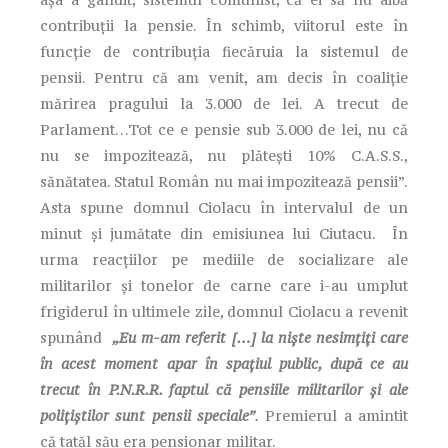
contribuții la pensie. În schimb, viitorul este în
funcție de contribuția fiecăruia la sistemul de
pensii. Pentru că am venit, am decis în coaliție
mărirea pragului la 3.000 de lei. A trecut de
Parlament…Tot ce e pensie sub 3.000 de lei, nu că
nu se impozitează, nu plătești 10% C.A.S.S.,
sănătatea. Statul Român nu mai impozitează pensii”.
Asta spune domnul Ciolacu în intervalul de un
minut și jumătate din emisiunea lui Ciutacu. În
urma reacțiilor pe mediile de socializare ale
militarilor și tonelor de carne care i-au umplut
frigiderul în ultimele zile, domnul Ciolacu a revenit
spunând
„Eu m-am referit […] la nişte nesimţiţi care
în acest moment apar în spaţiul public, după ce au
trecut în P.N.R.R. faptul că pensiile militarilor şi ale
poliţiştilor sunt pensii speciale”
.
Premierul a amintit
că tatăl său era pensionar militar.