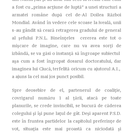
a fost cu „prima acțiune de luptă” a unei structuri a
armatei române după cel de-Al Doilea Război
Mondial. Având în vedere cele scoase la iveală, unii
s-au gândit să ceară retragerea gradului de general
al șefului P.N.L. Bineînțeles cererea este tot o
mișcare de imagine, care nu va avea sorți de
izbândă, se va găsi o instanță să îngroape subiectul
așa cum a fost îngropat dosarul doctoratului, dar
imaginea lui Ciucă, terfelită oricum cu ajutorul A.I.,
a ajuns la cel mai jos punct posibil.
Spre deosebire de el, partenerul de coaliție,
covrigarul număru 1 al țării, atacă pe toate
planurile, se crede invincibil, se bucură de căderea
colegului și își pune lațul de gât. Deși aparent P.S.D.
este în fruntea partidelor la capitolul preferințe de
vot, situația este mai proastă ca niciodată și