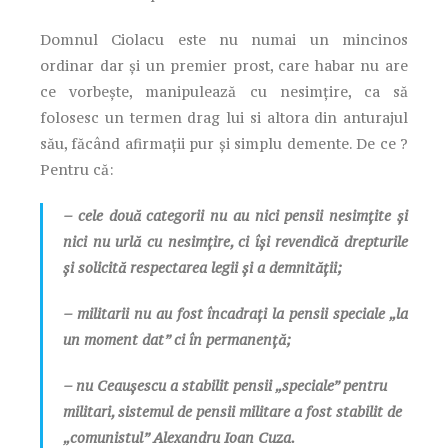
Domnul Ciolacu este nu numai un mincinos
ordinar dar și un premier prost, care habar nu are
ce vorbește, manipulează cu nesimțire, ca să
folosesc un termen drag lui si altora din anturajul
său, făcând afirmații pur și simplu demente. De ce ?
Pentru că:
– cele două categorii nu au nici pensii nesimțite și
nici nu urlă cu nesimțire, ci își revendică drepturile
și solicită respectarea legii și a demnității;
– militarii nu au fost încadrați la pensii speciale „la
un moment dat” ci în permanență;
– nu Ceaușescu a stabilit pensii „speciale” pentru
militari, sistemul de pensii militare a fost stabilit de
„comunistul” Alexandru Ioan Cuza.