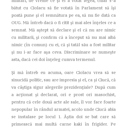
militari, de vreme ce și el a votat legea, chiar s-a
bătut cu Ciolacu să fie votată în Parlament să își
poată pune și el semnătura pe ea, să nu fie dată ca
OUG. Mă întreb dacă o fi citit și mai ales înțeles ce a
semnat. Mă aștept să declare și el că nu are nimic
cu militarii, și confirm că a început să nu mai aibă
nimic (în comun) cu ei, că și tatăl său a fost militar
și nu i-ar face așa ceva. Discriminare se numește
asta, dacă cei doi înțeleg cumva termenul.
Și mă întreb eu acuma, oare Ciolacu vrea să se
sinucidă politic, sau are impresia și el, ca și Ciucă, că
va câștiga sigur alegerile prezidențiale? După cum
a acționat și declarat, ori e prost ori masochist,
pentru că cele două acte ale sale, îl vor face foarte
nepopular în rândul armatei, acolo unde Ciucă abia
se instalase pe locul 1. Ăștia doi se bat care să
primească mai multă carne kaki în frigider. Pe