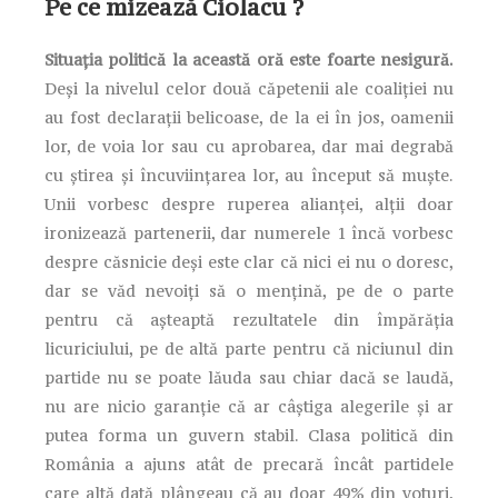
Pe ce mizează Ciolacu ?
Situația politică la această oră este foarte nesigură.
Deși la nivelul celor două căpetenii ale coaliției nu
au fost declarații belicoase, de la ei în jos, oamenii
lor, de voia lor sau cu aprobarea, dar mai degrabă
cu știrea și încuviințarea lor, au început să muște.
Unii vorbesc despre ruperea alianței, alții doar
ironizează partenerii, dar numerele 1 încă vorbesc
despre căsnicie deși este clar că nici ei nu o doresc,
dar se văd nevoiți să o mențină, pe de o parte
pentru că așteaptă rezultatele din împărăția
licuriciului, pe de altă parte pentru că niciunul din
partide nu se poate lăuda sau chiar dacă se laudă,
nu are nicio garanție că ar câștiga alegerile și ar
putea forma un guvern stabil. Clasa politică din
România a ajuns atât de precară încât partidele
care altă dată plângeau că au doar 49% din voturi,