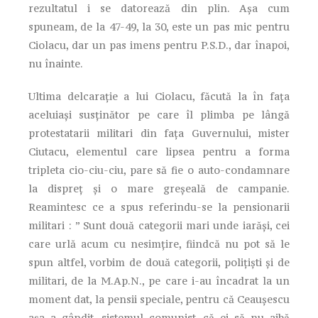
rezultatul i se datorează din plin. Așa cum
spuneam, de la 47-49, la 30, este un pas mic pentru
Ciolacu, dar un pas imens pentru P.S.D., dar înapoi,
nu înainte.
Ultima delcarație a lui Ciolacu, făcută la în fața
aceluiași susținător pe care îl plimba pe lângă
protestatarii militari din fața Guvernului, mister
Ciutacu, elementul care lipsea pentru a forma
tripleta cio-ciu-ciu, pare să fie o auto-condamnare
la dispreț și o mare greșeală de campanie.
Reamintesc ce a spus referindu-se la pensionarii
militari : ” Sunt două categorii mari unde iarăși, cei
care urlă acum cu nesimțire, fiindcă nu pot să le
spun altfel, vorbim de două categorii, polițiști și de
militari, de la M.Ap.N., pe care i-au încadrat la un
moment dat, la pensii speciale, pentru că Ceaușescu
așa a gândit, sistemul comunist, că ei să nu aibă