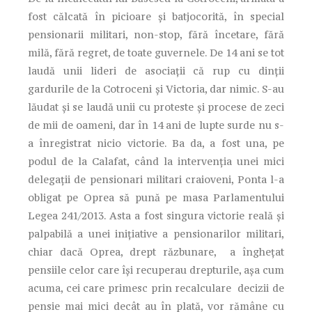
fost călcată în picioare și batjocorită, în special
pensionarii militari, non-stop, fără încetare, fără
milă, fără regret, de toate guvernele. De 14 ani se tot
laudă unii lideri de asociații că rup cu dinții
gardurile de la Cotroceni și Victoria, dar nimic. S-au
lăudat și se laudă unii cu proteste și procese de zeci
de mii de oameni, dar în 14 ani de lupte surde nu s-
a înregistrat nicio victorie. Ba da, a fost una, pe
podul de la Calafat, când la intervenția unei mici
delegații de pensionari militari craioveni, Ponta l-a
obligat pe Oprea să pună pe masa Parlamentului
Legea 241/2013. Asta a fost singura victorie reală și
palpabilă a unei inițiative a pensionarilor militari,
chiar dacă Oprea, drept răzbunare, a înghețat
pensiile celor care își recuperau drepturile, așa cum
acuma, cei care primesc prin recalculare decizii de
pensie mai mici decât au în plată, vor rămâne cu