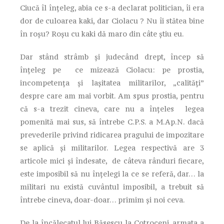
Ciucă îl înțeleg, abia ce s-a declarat politician, îi era
dor de culoarea kaki, dar Ciolacu ? Nu îi stătea bine
în roșu? Roșu cu kaki dă maro din câte știu eu.
Dar stând strâmb și judecând drept, încep să
înțeleg pe ce mizează Ciolacu: pe prostia,
incompetența și lașitatea militarilor, „calități”
despre care am mai vorbit. Am spus prostia, pentru
că s-a trezit cineva, care nu a înțeles legea
pomenită mai sus, să întrebe C.P.S. a M.Ap.N. dacă
prevederile privind ridicarea pragului de impozitare
se aplică și militarilor. Legea respectivă are 3
articole mici și îndesate, de câteva rânduri fiecare,
este imposibil să nu înțelegi la ce se referă, dar… la
militari nu există cuvântul imposibil, a trebuit să
întrebe cineva, doar-doar… primim și noi ceva.
De la încălecatul lui Băsescu la Cotroceni, armata a