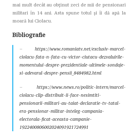
mai mult decât au obținut zeci de mii de pensionari
militari în 14 ani. Asta spune totul și îi dă apă la
moară lui Ciolacu.
Bibliografie
–
https://www.romaniatv.net/exclusiv-marcel-
ciolacu-fata-n-fata-cu-victor-ciutacu-dezvaluirile-
momentului-despre-prezidentiale-ultimele-sondaje-
si-adevarul-despre-pensii_8484982.html
–
https://www.news.ro/politic-intern/marcel-
ciolacu-clip-distribuit-ii-face-nesimtiti-
pensionarii-militari-au-taiat-declaratie-tv-tatal-
era-pensionar-militar-inteleg-campania-
electorala-ficat-aceasta-campanie-
1922400806002024091921724991