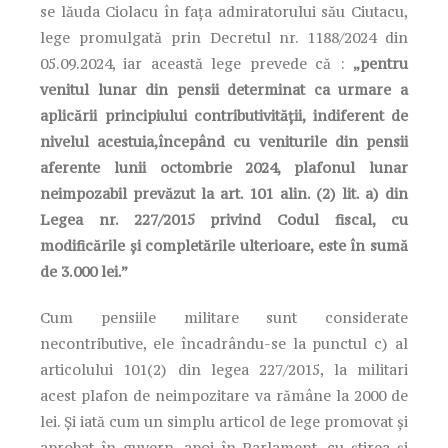
se lăuda Ciolacu în fața admiratorului său Ciutacu,
lege promulgată prin Decretul nr. 1188/2024 din
05.09.2024, iar această lege prevede că :
„pentru
venitul lunar din pensii determinat ca urmare a
aplicării principiului contributivității, indiferent de
nivelul acestuia,începând cu veniturile din pensii
aferente lunii octombrie 2024, plafonul lunar
neimpozabil prevăzut la art. 101 alin. (2) lit. a) din
Legea nr. 227/2015 privind Codul fiscal, cu
modificările și completările ulterioare, este în sumă
de 3.000 lei.”
Cum pensiile militare sunt considerate
necontributive, ele încadrându-se la punctul c) al
articolului 101(2) din legea 227/2015, la militari
acest plafon de neimpozitare va rămâne la 2000 de
lei. Și iată cum un simplu articol de lege promovat și
aprobat în guvern, apoi în Parlament, cu știrea și