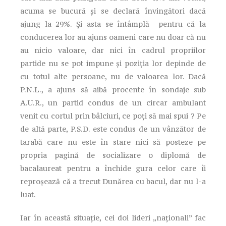
acuma se bucură și se declară învingători dacă
ajung la 29%. Și asta se întâmplă pentru că la
conducerea lor au ajuns oameni care nu doar că nu
au nicio valoare, dar nici în cadrul propriilor
partide nu se pot impune și poziția lor depinde de
cu totul alte persoane, nu de valoarea lor. Dacă
P.N.L., a ajuns să aibă procente în sondaje sub
A.U.R., un partid condus de un circar ambulant
venit cu cortul prin bâlciuri, ce poți să mai spui ? Pe
de altă parte, P.S.D. este condus de un vânzător de
tarabă care nu este în stare nici să posteze pe
propria pagină de socializare o diplomă de
bacalaureat pentru a închide gura celor care îi
reproșează că a trecut Dunărea cu bacul, dar nu l-a
luat.
Iar în această situație, cei doi lideri „naționali” fac