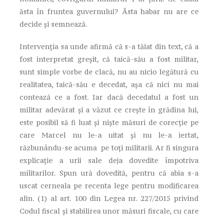
ăsta în fruntea guvernului? Ăsta habar nu are ce
decide și semnează.
Intervenția sa unde afirmă că s-a tăiat din text, că a
fost interpretat greșit, că taică-său a fost militar,
sunt simple vorbe de clacă, nu au nicio legătură cu
realitatea, taică-său e decedat, așa că nici nu mai
contează ce a fost. Iar dacă decedatul a fost un
militar adevărat și a văzut ce crește în grădina lui,
este posibil să fi luat și niște măsuri de corecție pe
care Marcel nu le-a uitat și nu le-a iertat,
răzbunându-se acuma pe toți militarii. Ar fi singura
explicație a urii sale deja dovedite împotriva
militarilor. Spun ură dovedită, pentru că abia s-a
uscat cerneala pe recenta lege pentru modificarea
alin. (1) al art. 100 din Legea nr. 227/2015 privind
Codul fiscal şi stabilirea unor măsuri fiscale, cu care