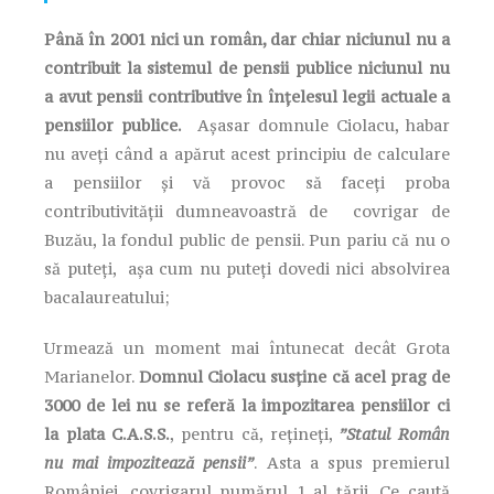
Până în 2001 nici un român, dar chiar niciunul nu a
contribuit la sistemul de pensii publice niciunul nu
a avut pensii contributive în înțelesul legii actuale a
pensiilor publice.
Așasar domnule Ciolacu, habar
nu aveți când a apărut acest principiu de calculare
a pensiilor și vă provoc să faceți proba
contributivității dumneavoastră de covrigar de
Buzău, la fondul public de pensii. Pun pariu că nu o
să puteți, așa cum nu puteți dovedi nici absolvirea
bacalaureatului;
Urmează un moment mai întunecat decât Grota
Marianelor.
Domnul Ciolacu susține că acel prag de
3000 de lei nu se referă la impozitarea pensiilor ci
la plata C.A.S.S.
, pentru că, rețineți,
”Statul Român
nu mai impozitează pensii”
. Asta a spus premierul
României, covrigarul numărul 1 al țării. Ce caută