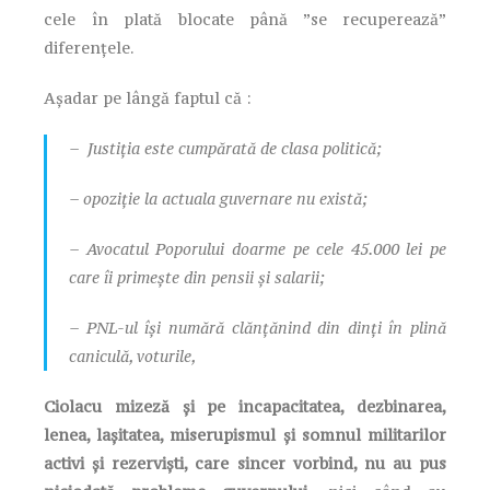
cele în plată blocate până ”se recuperează”
diferențele.
Așadar pe lângă faptul că :
– Justiția este cumpărată de clasa politică;
– opoziție la actuala guvernare nu există;
– Avocatul Poporului doarme pe cele 45.000 lei pe
care îi primește din pensii și salarii;
– PNL-ul își numără clănțănind din dinți în plină
caniculă, voturile,
Ciolacu mizeză și pe incapacitatea, dezbinarea,
lenea, lașitatea, miserupismul și somnul militarilor
activi și rezerviști, care sincer vorbind, nu au pus