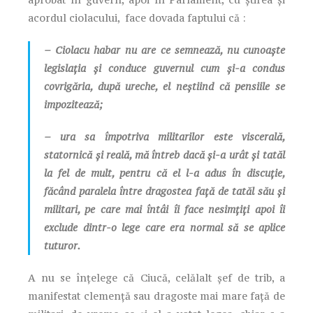
acordul ciolacului, face dovada faptului că :
– Ciolacu habar nu are ce semnează, nu cunoaște
legislația și conduce guvernul cum și-a condus
covrigăria, după ureche, el neștiind că pensiile se
impozitează;
– ura sa împotriva militarilor este viscerală,
statornică și reală, mă întreb dacă și-a urât și tatăl
la fel de mult, pentru că el l-a adus în discuție,
făcând paralela între dragostea față de tatăl său și
militari, pe care mai întâi îi face nesimțiți apoi îi
exclude dintr-o lege care era normal să se aplice
tuturor.
A nu se înțelege că Ciucă, celălalt șef de trib, a
manifestat clemență sau dragoste mai mare față de