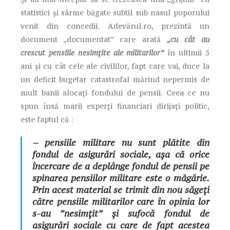
statistici și sârme băgate subtil sub nasul poporului
venit din concedii. Adevărul.ro, prezintă un
document „documentat” care arată
„cu cât au
crescut pensiile nesimțite ale militarilor”
în ultimii 5
ani și cu cât cele ale civililor, fapt care vai, duce la
un deficit bugetar catastrofal mărind nepermis de
mult banii alocați fondului de pensii. Ceea ce nu
spun însă marii experți financiari dirijați politic,
este faptul că :
– pensiile militare nu sunt plătite din
fondul de asigurări sociale, așa că orice
încercare de a deplânge fondul de pensii pe
spinarea pensiilor militare este o măgărie.
Prin acest material se trimit din nou săgeți
către pensiile militarilor care în opinia lor
s-au ”nesimțit” și sufocă fondul de
asigurări sociale cu care de fapt acestea