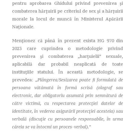
pentru aprobarea Ghidului privind prevenirea și
combaterea hărțuirii pe criteriul de sex și a hărțuirii
morale la locul de muncă în Ministerul Apărării
Naționale.
Menționez că până în prezent exista HG 970 din
2023 care cuprindea o metodologie privind
prevenirea și combaterea „harțuielii” sexuale,
aplicabilă dar probabil neaplicată de toate
instituțiile statului. În această metodologie, se
prevedea:
„Plângerea/Sesizarea poate fi formulată de
persoana vătămată în formă scrisă (olograf sau
electronic, dar obligatoriu asumată prin semnătură de
către victimă, cu respectarea protecției datelor de
identitate, în vederea asigurării protecției acesteia) sau
verbală (discuție cu persoanele responsabile, în urma
căreia se va întocmi un proces-verbal).”