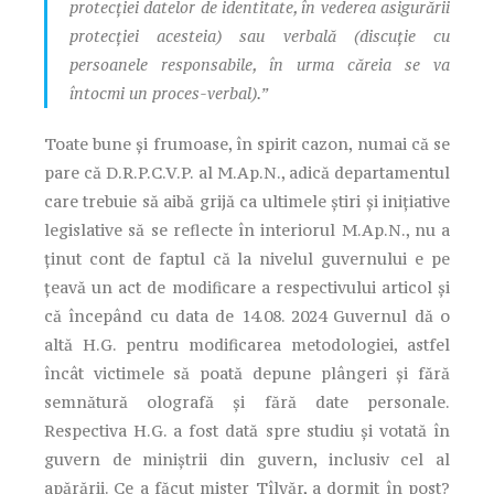
protecției datelor de identitate, în vederea asigurării
protecției acesteia) sau verbală (discuție cu
persoanele responsabile, în urma căreia se va
întocmi un proces-verbal).”
Toate bune și frumoase, în spirit cazon, numai că se
pare că D.R.P.C.V.P. al M.Ap.N., adică departamentul
care trebuie să aibă grijă ca ultimele știri și inițiative
legislative să se reflecte în interiorul M.Ap.N., nu a
ținut cont de faptul că la nivelul guvernului e pe
țeavă un act de modificare a respectivului articol și
că începând cu data de 14.08. 2024 Guvernul dă o
altă H.G. pentru modificarea metodologiei, astfel
încât victimele să poată depune plângeri și fără
semnătură olografă și fără date personale.
Respectiva H.G. a fost dată spre studiu și votată în
guvern de miniștrii din guvern, inclusiv cel al
apărării. Ce a făcut mister Tîlvăr, a dormit în post?