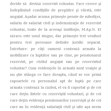
decide să devină rezervist voluntar. Face cerere și
îndeplinind condițiile de pregătire și vârstă, este
angajat. Așadar acuma primește pensie de subofițer,
salariu de salariat civil și indemnizație de rezervist
voluntar, toate de la aceeași instituție, M.Ap.N. El
săracu este unul singur, dar primește trei venituri
pentru trei persoane definite juridic separat.
Întrebare: pe câți oameni contează armata la
mobilizare ca luptător sau pe cine, pe pensionarul
rezervist, pe civilul angajat sau pe rezervistul
voluntar? Cum evidențele în armată sunt vraiște și
nu știe stânga ce face dreapta, când se vor primi
rapoartele cu personalul apt de luptă pe care
armata contează la război, el va fi raportat și de cei
care dețin listele cu rezerviștii voluntari, și de cei
care dețin evidența pensionarilor rezerviști și de cei
care au în evidență salariații civil și uite așa avem