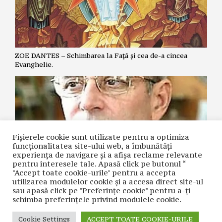
ZOE DANTES – Schimbarea la Față și cea de-a cincea
Evanghelie.
Fișierele cookie sunt utilizate pentru a optimiza
funcţionalitatea site-ului web, a îmbunătăţi
experienţa de navigare şi a afişa reclame relevante
pentru interesele tale. Apasă click pe butonul “
"Accept toate cookie-urile" pentru a accepta
NICOLAE GRIGORIE LĂCRIȚA – Crime premeditate prin
utilizarea modulelor cookie şi a accesa direct site-ul
diagnostice false și tratamente inutile
sau apasă click pe "Preferințe cookie" pentru a-ţi
schimba preferinţele privind modulele cookie.
Cookie Settings
ACCEPT TOATE COOKIE-URILE