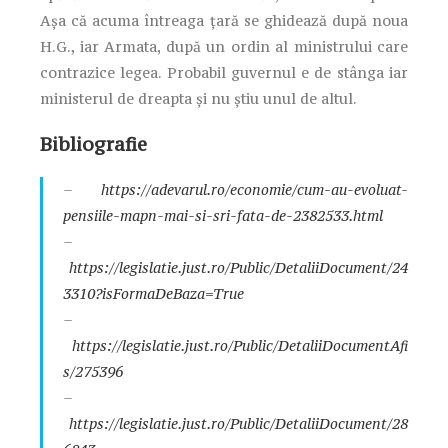
Așa că acuma întreaga țară se ghidează după noua
H.G., iar Armata, după un ordin al ministrului care
contrazice legea. Probabil guvernul e de stânga iar
ministerul de dreapta și nu știu unul de altul.
Bibliografie
–
https://adevarul.ro/economie/cum-au-evoluat-
pensiile-mapn-mai-si-sri-fata-de-2382533.html
–
https://legislatie.just.ro/Public/DetaliiDocument/24
3310?isFormaDeBaza=True
–
https://legislatie.just.ro/Public/DetaliiDocumentAfi
s/275396
–
https://legislatie.just.ro/Public/DetaliiDocument/28