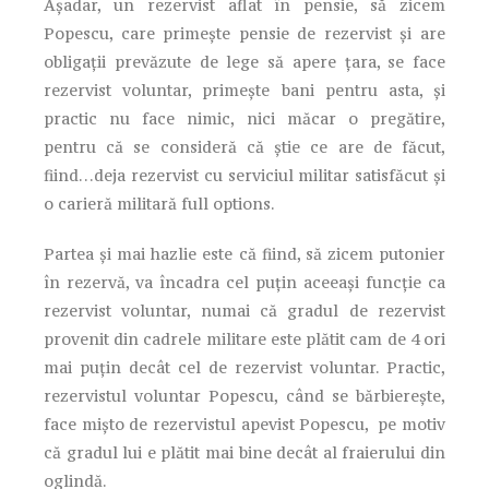
Așadar, un rezervist aflat în pensie, să zicem
Popescu, care primește pensie de rezervist și are
obligații prevăzute de lege să apere țara, se face
rezervist voluntar, primește bani pentru asta, și
practic nu face nimic, nici măcar o pregătire,
pentru că se consideră că știe ce are de făcut,
fiind…deja rezervist cu serviciul militar satisfăcut și
o carieră militară full options.
Partea și mai hazlie este că fiind, să zicem putonier
în rezervă, va încadra cel puțin aceeași funcție ca
rezervist voluntar, numai că gradul de rezervist
provenit din cadrele militare este plătit cam de 4 ori
mai puțin decât cel de rezervist voluntar. Practic,
rezervistul voluntar Popescu, când se bărbierește,
face mișto de rezervistul apevist Popescu, pe motiv
că gradul lui e plătit mai bine decât al fraierului din
oglindă.