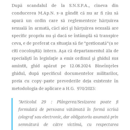
După scandalul de la S.N.S.P.A., cineva din
conducerea M.Ap.N. s-a gândit că nu ar fi rău să
apară un ordin care să reglementeze hărțuirea
sexuală în armată, căci aici și hărțuirea sexuală are
specific propriu nu și dacă se întâmplă să transpire
ceva, e de preferat ca situația să fie ”gestionată”(a se
citi cocoloșită) intern. Așa că departamentul ăla de
specialiști în legislație a emis ordinul și ghidul sus
amintit, ghid apărut pe 12.08.2024. Bineînțeles
ghidul, după specificul documentelor militarilor,
preia cu copy-paste prevederile deja existente în
metodologia de aplicare a H.G. 970/2023:
”Articolul 29 : Plângerea/Sesizarea poate fi
formulată de persoana vătămată în formă scrisă
(olograf sau electronic, dar obligatoriu asumată prin
semnătură de către victimă, cu respectarea