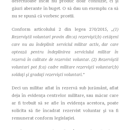
defectuoase încât nu produc doar confuzie, ci și
găuri aberante în buget. O să dau un exemplu ca să
nu se spună că vorbesc prostii.
Conform articolului 2 din legea 270/2015,
„(1)
Rezerviștii voluntari provin din:a) rezerviști;b) cetățeni
care nu au îndeplinit serviciul militar activ, dar care
optează pentru îndeplinirea serviciului militar în
rezervă în calitate de rezervist voluntar. (2) Rezerviștii
voluntari pot fi:a) cadre militare rezerviști voluntari;b)
soldați și gradați rezerviști voluntari.”
Deci un militar aflat în rezervă sub jurământ, aflat
deja în evidența centrelor militare, sau măcar care
ar fi trebuit să se afle în evidența acestora, poate
solicita să fie încadrat rezervist voluntar și va fi
remunerat conform legislației.