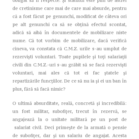
obligat să îl respecte. Și statutul este plin de astfel
de cretinisme care mai de care mai absurde, pentru
că a fost făcut pe genunchi, modificat de câteva ori
pe alt genunchi ca să se obțină efectul scontat,
adică să aibă în documentele de mobilizare niste
nume. Că tot vorbim de mobilizare, dacă verifică
cineva, va constata că C.M.Z. urile s-au umplut de
rezerviști voluntari. Toate pupilele și toți salariații
civili din C.M.Z.-uri s-au grăbit să se facă rezerviști
voluntari, mai ales că tot ei fac ștatele și
repartizările funcțiilor. De ce să nu ia și ei un ban în
plus, fără să facă nimic?
O ultimă absurditate, reală, concretă și incredibilă:
un fost militar, subofițer, trecut în rezervă, se
angajează la o unitate militară pe un post de
salariat civil. Deci primește de la armată o pensie
de subofițer, dar și un salariu de angajat. Acesta