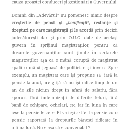
cauza proastei conduceri și gestionări a Guvernului.
Domnii din „Adevărul” nu pomenesc nimic despre
creșterile de pensii și
„bonificații”
, restanțe și
drepturi pe care magistrații și le acordă
prin decizii
judecătorești dar și prin O.U.G. date de același
guvern în sprijinul magistraților, pentru că
dosarele guvernanților sunt ținute în sertarele
magistraților așa că o mână coruptă de magistrat
spală o mână jegoasă de politician și invers. Spre
exemplu, un magistrat care își propune să iasă la
pensie la anul, are grijă să nu își ridice timp de un
an de zile niciun drept în afară de salariu, fără
sporuri, fără indemnizații de diferite feluri, fără
banii de echipare, ochelari, etc, iar în luna în care
iese la pensie le cere. El va ieși astfel la pensie cu o
pensie raportată la drepturile bănești ridicate în
ultima lună. Nu e așa că e convenabil ?