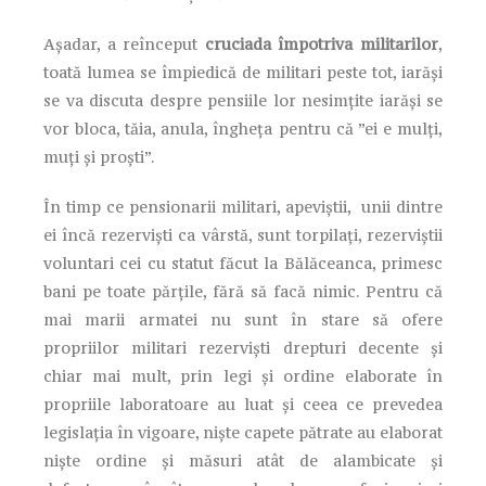
Așadar, a reînceput
cruciada împotriva militarilor
,
toată lumea se împiedică de militari peste tot, iarăși
se va discuta despre pensiile lor nesimțite iarăși se
vor bloca, tăia, anula, îngheța pentru că ”ei e mulți,
muți și proști”.
În timp ce pensionarii militari, apeviștii, unii dintre
ei încă rezerviști ca vârstă, sunt torpilați, rezerviștii
voluntari cei cu statut făcut la Bălăceanca, primesc
bani pe toate părțile, fără să facă nimic. Pentru că
mai marii armatei nu sunt în stare să ofere
propriilor militari rezerviști drepturi decente și
chiar mai mult, prin legi și ordine elaborate în
propriile laboratoare au luat și ceea ce prevedea
legislația în vigoare, niște capete pătrate au elaborat
niște ordine și măsuri atât de alambicate și