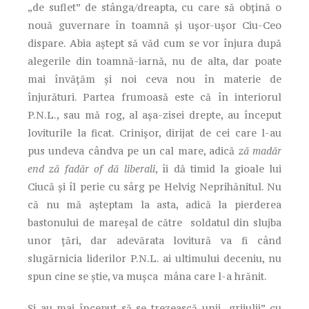
„de suflet” de stânga/dreapta, cu care să obțină o
nouă guvernare în toamnă și ușor-ușor Ciu-Ceo
dispare. Abia aștept să văd cum se vor înjura după
alegerile din toamnă-iarnă, nu de alta, dar poate
mai învățăm și noi ceva nou în materie de
înjurături. Partea frumoasă este că în interiorul
P.N.L., sau mă rog, al așa-zisei drepte, au început
loviturile la ficat. Crinișor, dirijat de cei care l-au
pus undeva cândva pe un cal mare, adică
ză madăr
end ză fadăr of dă liberali
, îi dă timid la gioale lui
Ciucă și îl perie cu sârg pe Helvig Neprihănitul. Nu
că nu mă așteptam la asta, adică la pierderea
bastonului de mareșal de către soldatul din slujba
unor țări, dar adevărata lovitură va fi când
slugărnicia liderilor P.N.L. ai ultimului deceniu, nu
spun cine se știe, va mușca mâna care l-a hrănit.
Și au mai început să se trezească unii „grijulii” cu