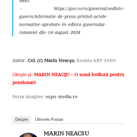
6843
–
https://gov.ro/ro/guvernul/sedinte-
guvern/informatie-de-presa-privind-actele-
normative-aprobate-in-edinta-guvernului-
romaniei-din-14-august-2024
Autor:
Col. (r) Marin Neacșu
, Revista ART-EMIS
Citește și:
MARIN NEACȘU – O nouă lovitură pentru
pensionari
Sursa imagine:
expo-media.ro
Despre
Ultimele Postari
MARIN NEACSU