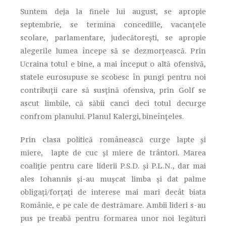
Suntem deja la finele lui august, se apropie
septembrie, se termina concediile, vacanțele
scolare, parlamentare, judecătorești, se apropie
alegerile lumea începe să se dezmorțească. Prin
Ucraina totul e bine, a mai început o altă ofensivă,
statele eurosupuse se scobesc în pungi pentru noi
contribuții care să susțină ofensiva, prin Golf se
ascut limbile, că săbii canci deci totul decurge
confrom planului. Planul Kalergi, bineînțeles.
Prin clasa politică românească curge lapte și
miere, lapte de cuc și miere de trântori. Marea
coaliție pentru care liderii P.S.D. și P.L.N., dar mai
ales Iohannis și-au mușcat limba și dat palme
obligați/forțați de interese mai mari decât biata
Românie, e pe cale de destrămare. Ambii lideri s-au
pus pe treabă pentru formarea unor noi legături