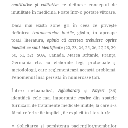
cantitative și calitative
ce definesc conceptul de
inutilitate în medicină. Poate într-o postare viitoare.
Dacă mai există zone gri în ceea ce privește
definirea
tratamentelor inutile
, găsim, în aproape
toată literatura,
opinia că acestea trebuiesc oprite
imediat ce sunt identificate
(22, 23, 24, 25, 26, 27, 28, 29,
30, 31, 32). SUA, Canada, Marea Britanie, Franța,
Germania etc. au elaborate legi, protocoale și
metodologii, care reglementează această problemă.
Fenomenul însă persistă în numeroase țări.
Într-o metaanaliză,
Aghabarary
și
Nayeri
(33)
identifică cele mai importante
motive
din spatele
furnizării de tratamente medicale inutile, la care s-a
făcut referire fie implicit, fie explicit în literatură:
Solicitarea și persistența pacienților/membrilor