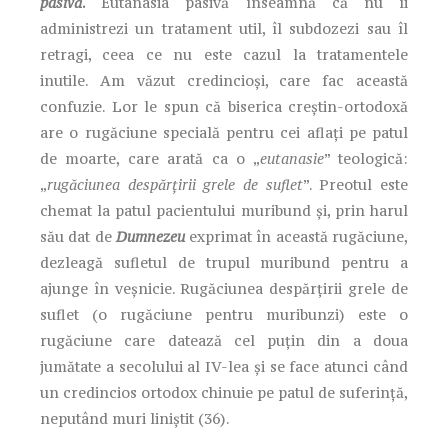
pasivă
.
Eutanasia pasivă înseamnă că nu îi
administrezi un tratament util, îl subdozezi sau îl
retragi, ceea ce nu este cazul la tratamentele
inutile. Am văzut credincioși, care fac această
confuzie. Lor le spun că biserica creștin-ortodoxă
are o rugăciune specială pentru cei aflați pe patul
de moarte, care arată ca o „
eutanasie
” teologică:
„
rugăciunea despărțirii grele de suflet
”. Preotul este
chemat la patul pacientului muribund și, prin harul
său dat de
Dumnezeu
exprimat în această rugăciune,
dezleagă sufletul de trupul muribund pentru a
ajunge în veșnicie. Rugăciunea despărțirii grele de
suflet (o rugăciune pentru muribunzi) este o
rugăciune care datează cel puțin din a doua
jumătate a secolului al IV-lea și se face atunci când
un credincios ortodox chinuie pe patul de suferință,
neputând muri liniștit (36).