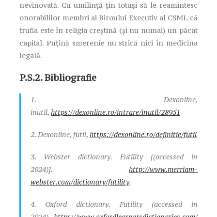
nevinovată. Cu umilință țin totuși să le reamintesc
onorabililor membri ai Biroului Executiv al CSML că
trufia este în religia creștină (și nu numai) un păcat
capital. Puțină smerenie nu strică nici în medicina
legală.
P.S.2.
Bibliografie
1. Dexonline,
inutil,
https://dexonline.ro/intrare/inutil/28951
2. Dexonline, futil,
https://dexonline.ro/definitie/futil
3. Webster dictionary. Futility [(accessed in
2024)].
http://www.merriam-
webster.com/dictionary/futility
.
4. Oxford dictionary. Futility (accessed in
2024)
https://www.oxfordlearnersdictionaries.com/