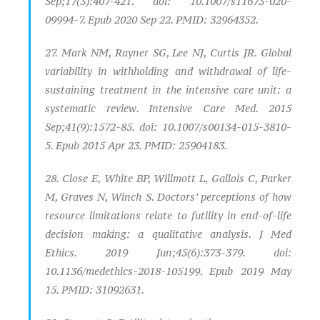
Sep;17(3):407-421. doi: 10.1007/s11673-020-
09994-7. Epub 2020 Sep 22. PMID: 32964352.
27. Mark NM, Rayner SG, Lee NJ, Curtis JR. Global
variability in withholding and withdrawal of life-
sustaining treatment in the intensive care unit: a
systematic review. Intensive Care Med. 2015
Sep;41(9):1572-85. doi: 10.1007/s00134-015-3810-
5. Epub 2015 Apr 23. PMID: 25904183.
28. Close E, White BP, Willmott L, Gallois C, Parker
M, Graves N, Winch S. Doctors’ perceptions of how
resource limitations relate to futility in end-of-life
decision making: a qualitative analysis. J Med
Ethics. 2019 Jun;45(6):373-379. doi:
10.1136/medethics-2018-105199. Epub 2019 May
15. PMID: 31092631.