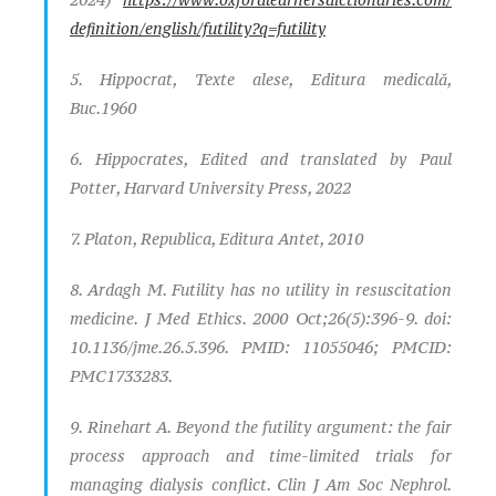
definition/english/futility?q=futility
5. Hippocrat, Texte alese, Editura medicală,
Buc.1960
6. Hippocrates, Edited and translated by Paul
Potter, Harvard University Press, 2022
7. Platon, Republica, Editura Antet, 2010
8. Ardagh M. Futility has no utility in resuscitation
medicine. J Med Ethics. 2000 Oct;26(5):396-9. doi:
10.1136/jme.26.5.396. PMID: 11055046; PMCID:
PMC1733283.
9. Rinehart A. Beyond the futility argument: the fair
process approach and time-limited trials for
managing dialysis conflict. Clin J Am Soc Nephrol.