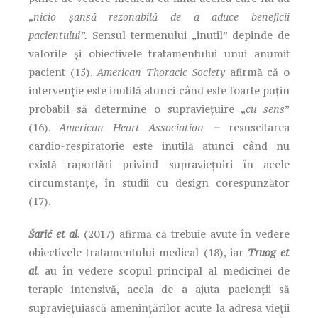
„
nicio șansă rezonabilă de a aduce beneficii
pacientului”.
Sensul termenului „inutil” depinde de
valorile și obiectivele tratamentului unui anumit
pacient (15).
American Thoracic Society
afirmă că o
intervenție este inutilă atunci când este foarte puțin
probabil să determine o supraviețuire „
cu sens
”
(16).
American Heart Association
–
resuscitarea
cardio-respiratorie este inutilă atunci când nu
există raportări privind supraviețuiri în acele
circumstanțe, în studii cu design corespunzător
(17).
Šarić et al
. (2017) afirmă că trebuie avute în vedere
obiectivele tratamentului medical (18), iar
Truog et
al
. au în vedere scopul principal al medicinei de
terapie intensivă, acela de a ajuta pacienții să
supraviețuiască amenințărilor acute la adresa vieții