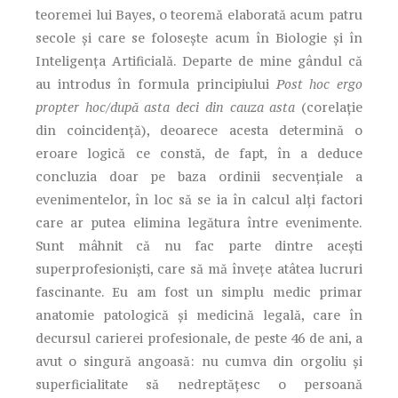
teoremei lui Bayes, o teoremă elaborată acum patru
secole și care se folosește acum în Biologie și în
Inteligența Artificială. Departe de mine gândul că
au introdus în formula principiului
Post hoc ergo
propter hoc/după asta deci din cauza asta
(corelație
din coincidență), deoarece acesta determină o
eroare logică ce constă, de fapt, în a deduce
concluzia doar pe baza ordinii secvențiale a
evenimentelor, în loc să se ia în calcul alți factori
care ar putea elimina legătura între evenimente.
Sunt mâhnit că nu fac parte dintre acești
superprofesioniști, care să mă învețe atâtea lucruri
fascinante. Eu am fost un simplu medic primar
anatomie patologică și medicină legală, care în
decursul carierei profesionale, de peste 46 de ani, a
avut o singură angoasă: nu cumva din orgoliu și
superficialitate să nedreptățesc o persoană