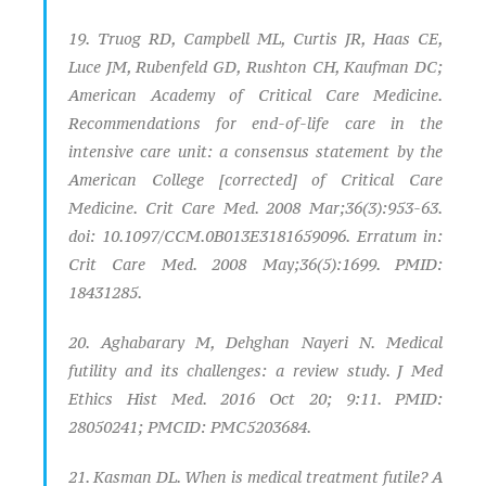
19. Truog RD, Campbell ML, Curtis JR, Haas CE,
Luce JM, Rubenfeld GD, Rushton CH, Kaufman DC;
American Academy of Critical Care Medicine.
Recommendations for end-of-life care in the
intensive care unit: a consensus statement by the
American College [corrected] of Critical Care
Medicine. Crit Care Med. 2008 Mar;36(3):953-63.
doi: 10.1097/CCM.0B013E3181659096. Erratum in:
Crit Care Med. 2008 May;36(5):1699. PMID:
18431285.
20. Aghabarary M, Dehghan Nayeri N. Medical
futility and its challenges: a review study. J Med
Ethics Hist Med. 2016 Oct 20; 9:11. PMID:
28050241; PMCID: PMC5203684.
21. Kasman DL. When is medical treatment futile? A