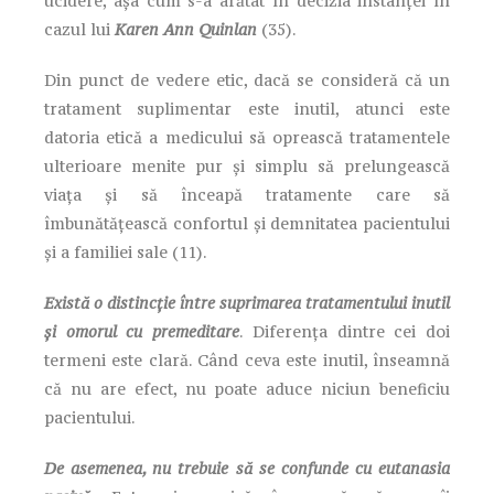
ucidere, așa cum s-a arătat în decizia instanței în
cazul lui
Karen Ann Quinlan
(35).
Din punct de vedere etic, dacă se consideră că un
tratament suplimentar este inutil, atunci este
datoria etică a medicului să oprească tratamentele
ulterioare menite pur și simplu să prelungească
viața și să înceapă tratamente care să
îmbunătățească confortul și demnitatea pacientului
și a familiei sale (11).
Există o distincție între suprimarea tratamentului inutil
și omorul cu premeditare
. Diferența dintre cei doi
termeni este clară. Când ceva este inutil, înseamnă
că nu are efect, nu poate aduce niciun beneficiu
pacientului.
De asemenea, nu trebuie să se confunde cu eutanasia