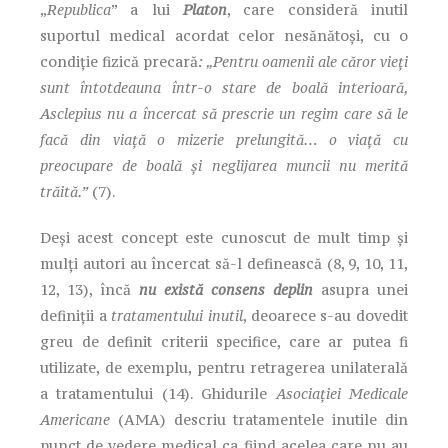
„
Republica
” a lui
Platon
, care consideră inutil
suportul medical acordat celor nesănătoşi, cu o
condiţie fizică precară
: „Pentru oamenii ale căror vieți
sunt întotdeauna într-o stare de boală interioară,
Asclepius nu a încercat să prescrie un regim care să le
facă din viață o mizerie prelungită… o viață cu
preocupare de boală și neglijarea muncii nu merită
trăită.”
(7).
Deși acest concept este cunoscut de mult timp și
mulți autori au încercat să-l definească (8, 9, 10, 11,
12, 13), încă
nu există consens deplin
asupra unei
definiții a
tratamentului inutil
, deoarece s-au dovedit
greu de definit criterii specifice, care ar putea fi
utilizate, de exemplu, pentru retragerea unilaterală
a tratamentului (14). Ghidurile
Asociației Medicale
Americane
(AMA) descriu tratamentele inutile din
punct de vedere medical ca fiind acelea care nu au