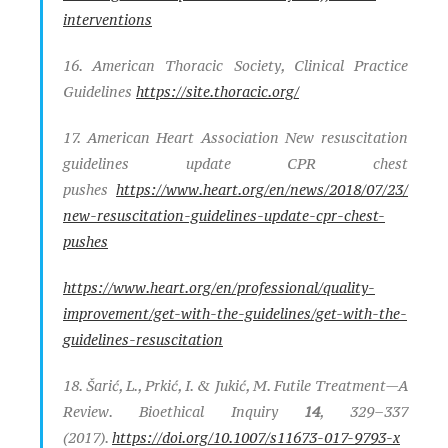
interventions
16. American Thoracic Society, Clinical Practice
Guidelines
https://site.thoracic.org/
17. American Heart Association New resuscitation
guidelines update CPR chest
pushes
https://www.heart.org/en/news/2018/07/23/
new-resuscitation-guidelines-update-cpr-chest-
pushes
https://www.heart.org/en/professional/quality-
improvement/get-with-the-guidelines/get-with-the-
guidelines-resuscitation
18. Šarić, L., Prkić, I. & Jukić, M. Futile Treatment—A
Review.
Bioethical Inquiry
14
, 329–337
(2017).
https://doi.org/10.1007/s11673-017-9793-x