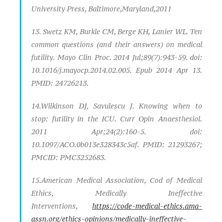
University Press, Baltimore,Maryland,2011
13. Swetz KM, Burkle CM, Berge KH, Lanier WL. Ten
common questions (and their answers) on medical
futility. Mayo Clin Proc. 2014 Jul;89(7):943-59. doi:
10.1016/j.mayocp.2014.02.005. Epub 2014 Apr 13.
PMID: 24726213.
14.Wilkinson DJ, Savulescu J. Knowing when to
stop: futility in the ICU. Curr Opin Anaesthesiol.
2011 Apr;24(2):160-5. doi:
10.1097/ACO.0b013e328343c5af. PMID: 21293267;
PMCID: PMC3252683.
15.American Medical Association, Cod of Medical
Ethics, Medically Ineffective
Interventions,
https://code-medical-ethics.ama-
assn.org/ethics-opinions/medically-ineffective-