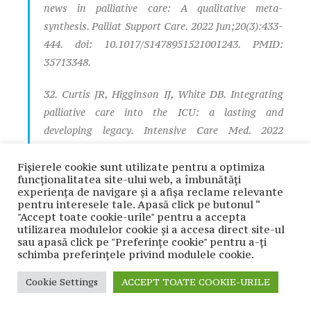
news in palliative care: A qualitative meta-
synthesis. Palliat Support Care. 2022 Jun;20(3):433-
444. doi: 10.1017/S1478951521001243. PMID:
35713348.
32. Curtis JR, Higginson IJ, White DB. Integrating
palliative care into the ICU: a lasting and
developing legacy. Intensive Care Med. 2022
Jul;48(7):939-942. doi: 10.1007/s00134-022-06729-
7. Epub 2022 May 16. PMID: 35577992.
Fișierele cookie sunt utilizate pentru a optimiza
funcţionalitatea site-ului web, a îmbunătăţi
experienţa de navigare şi a afişa reclame relevante
33. Aghabarary M, Dehghan Nayeri N. Medical
pentru interesele tale. Apasă click pe butonul “
futility and its challenges: a review study. J Med
"Accept toate cookie-urile" pentru a accepta
utilizarea modulelor cookie şi a accesa direct site-ul
Ethics Hist Med. 2016 Oct 20; 9:11. PMID:
sau apasă click pe "Preferințe cookie" pentru a-ţi
28050241; PMCID: PMC5203684.
schimba preferinţele privind modulele cookie.
Cookie Settings
ACCEPT TOATE COOKIE-URILE
34. Antiel RM, Curlin FA, Hook CC, Tilburt JC. The
impact of medical school oaths and other