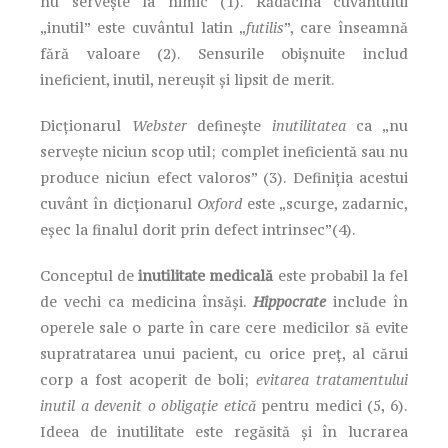
nu servește la nimic (1). Rădăcina cuvântului
„inutil” este cuvântul latin „
futilis
”, care înseamnă
fără valoare (2). Sensurile obișnuite includ
ineficient, inutil, nereușit și lipsit de merit.
Dicționarul
Webster
definește
inutilitatea
ca „nu
servește niciun scop util; complet ineficientă sau nu
produce niciun efect valoros” (3). Definiția acestui
cuvânt în dicționarul
Oxford
este „scurge, zadarnic,
eșec la finalul dorit prin defect intrinsec”(4).
Conceptul de
inutilitate medicală
este probabil la fel
de vechi ca medicina însăși.
Hippocrate
include în
operele sale o parte în care cere medicilor să evite
supratratarea unui pacient, cu orice preț, al cărui
corp a fost acoperit de boli;
evitarea tratamentului
inutil a devenit o obligație etică
pentru medici (5, 6).
Ideea de inutilitate este regăsită și în lucrarea