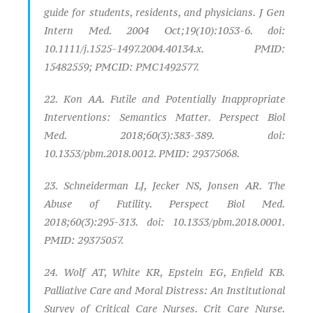
guide for students, residents, and physicians. J Gen
Intern Med. 2004 Oct;19(10):1053-6. doi:
10.1111/j.1525-1497.2004.40134.x. PMID:
15482559; PMCID: PMC1492577.
22. Kon AA. Futile and Potentially Inappropriate
Interventions: Semantics Matter. Perspect Biol
Med. 2018;60(3):383-389. doi:
10.1353/pbm.2018.0012. PMID: 29375068.
23. Schneiderman LJ, Jecker NS, Jonsen AR. The
Abuse of Futility. Perspect Biol Med.
2018;60(3):295-313. doi: 10.1353/pbm.2018.0001.
PMID: 29375057.
24. Wolf AT, White KR, Epstein EG, Enfield KB.
Palliative Care and Moral Distress: An Institutional
Survey of Critical Care Nurses. Crit Care Nurse.