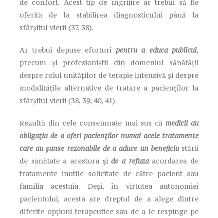
de confort. Acest tip de îngrijire ar trebui să fie
oferită de la stabilirea diagnosticului până la
sfârșitul vieții (37, 38).
Ar trebui depuse eforturi
pentru a educa publicul
,
precum și profesioniștii din domeniul sănătății
despre rolul unităților de terapie intensivă și despre
modalitățile alternative de tratare a pacienților la
sfârșitul vieții (38, 39, 40, 41).
Rezultă din cele consemnate mai sus că
medicii au
obligația de a oferi pacienților numai acele tratamente
care au șanse rezonabile de a aduce un beneficiu
stării
de sănătate a acestora și
de a refuza
acordarea de
tratamente inutile solicitate de către pacient sau
familia acestuia. Deși, în virtutea autonomiei
pacientului, acesta are dreptul de a alege dintre
diferite opțiuni terapeutice sau de a le respinge pe