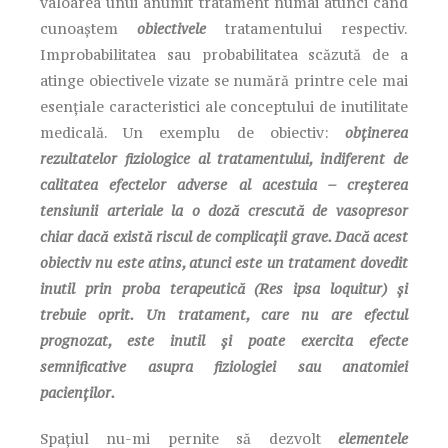
valoarea unui anumit tratament numai atunci când
cunoaștem
obiectivele
tratamentului respectiv.
Improbabilitatea sau probabilitatea scăzută de a
atinge obiectivele vizate se numără printre cele mai
esențiale caracteristici ale conceptului de inutilitate
medicală. Un exemplu de obiectiv:
obținerea
rezultatelor fiziologice al tratamentului, indiferent de
calitatea efectelor adverse al acestuia – creșterea
tensiunii arteriale la o doză crescută de vasopresor
chiar dacă există riscul de complicații grave. Dacă acest
obiectiv nu este atins, atunci este un tratament dovedit
inutil prin proba terapeutică (Res ipsa loquitur) și
trebuie oprit. Un tratament, care nu are efectul
prognozat, este inutil și poate exercita efecte
semnificative asupra fiziologiei sau anatomiei
pacienților.
Spațiul nu-mi pernite să dezvolt
elementele