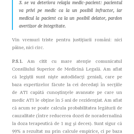
3. se va deteriora relația medic-pacient: pacientul
va privi pe medic ca la un posibil infractor, iar
medicul la pacient ca la un posibil delator, pardon
avertizor de integritate.
Vin vremuri triste pentru justițiarii români: nici
pâine, nici circ.
P.S.1.
Am citit cu mare atenție comunicatul
Consiliului Superior de Medicină Legală. Am aflat
că legiștii sunt niște autodidacți geniali, care pe
baza expertizelor făcute la cei decedați în secțiile
de ATI capătă cunoștințele avansate pe care un
medic ATI le obține în 5 ani de rezidențiat. Am aflat
că acum se poate calcula probabilitatea legăturii de
cauzalitate (între reducerea dozei de noradernalină
la doza terapeutică de 1 mg și deces). Sunt sigur că
99% a rezultat nu prin calcule empirice, ci pe baza