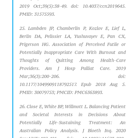
2019 Oct;39(5):38-49. doi: 10.4037/ccn2019645.
PMID: 31575593.
25. Lambden JP, Chamberlin P, Kozlov E, Lief L,
Berlin DA, Pelissier LA, Yushuvayev E, Pan CX,
Prigerson HG. Association of Perceived Futile or
Potentially Inappropriate Care With Burnout and
Thoughts of Quitting Among Health-Care
Providers. Am J Hosp Palliat Care. 2019
Mar;36(3):200-206. doi:
10.1177/1049909118792517. Epub 2018 Aug 5.
PMID: 30079753; PMCID: PMC6363893.
26. Close E, White BP, Willmott L. Balancing Patient
and Societal Interests in Decisions About
Potentially Life-Sustaining Treatment: An
Australian Policy Analysis. J Bioeth Inq. 2020