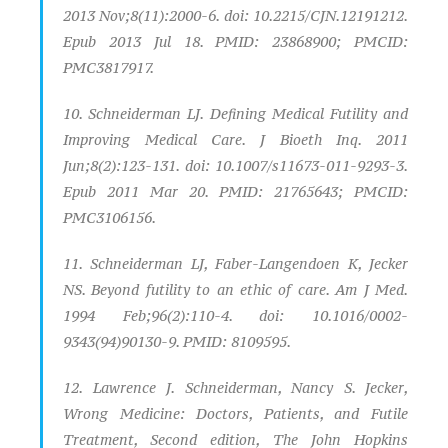
2013 Nov;8(11):2000-6. doi: 10.2215/CJN.12191212.
Epub 2013 Jul 18. PMID: 23868900; PMCID:
PMC3817917.
10. Schneiderman LJ. Defining Medical Futility and
Improving Medical Care. J Bioeth Inq. 2011
Jun;8(2):123-131. doi: 10.1007/s11673-011-9293-3.
Epub 2011 Mar 20. PMID: 21765643; PMCID:
PMC3106156.
11. Schneiderman LJ, Faber-Langendoen K, Jecker
NS. Beyond futility to an ethic of care. Am J Med.
1994 Feb;96(2):110-4. doi: 10.1016/0002-
9343(94)90130-9. PMID: 8109595.
12. Lawrence J. Schneiderman, Nancy S. Jecker,
Wrong Medicine: Doctors, Patients, and Futile
Treatment, Second edition, The John Hopkins