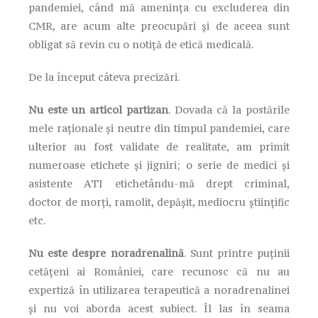
pandemiei, când mă amenința cu excluderea din
CMR, are acum alte preocupări și de aceea sunt
obligat să revin cu o notiță de etică medicală.
De la început câteva precizări.
Nu este un articol partizan
. Dovada că la postările
mele raționale și neutre din timpul pandemiei, care
ulterior au fost validate de realitate, am primit
numeroase etichete și jigniri; o serie de medici și
asistente ATI etichetându-mă drept criminal,
doctor de morți, ramolit, depășit, mediocru științific
etc.
Nu este despre noradrenalină
. Sunt printre puținii
cetățeni ai României, care recunosc că nu au
expertiză în utilizarea terapeutică a noradrenalinei
și nu voi aborda acest subiect. Îl las în seama