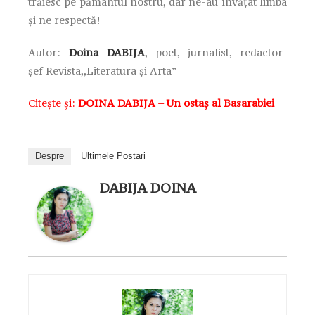
trăiesc pe pământul nostru, dar ne-au învăţat limba
şi ne respectă!
Autor:
Doina DABIJA
, poet, jurnalist, redactor-
șef
Revista,,Literatura și Arta”
Citește și:
DOINA DABIJA – Un ostaş al Basarabiei
Despre
Ultimele Postari
DABIJA DOINA