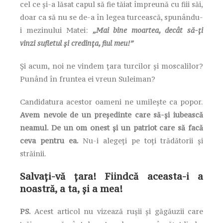
cel ce şi-a lăsat capul să fie tăiat împreună cu fiii săi,
doar ca să nu se de-a în legea turcească, spunându-
i mezinului Matei:
„Mai bine moartea, decât să-ţi
vinzi sufletul şi credinţa, fiul meu!”
Şi acum, noi ne vindem ţara turcilor şi moscalilor?
Punând în fruntea ei vreun Suleiman?
Candidatura acestor oameni ne umileşte ca popor.
Avem nevoie de un preşedinte care să-şi iubească
neamul. De un om onest şi un patriot care să facă
ceva pentru ea.
Nu-i alegeţi pe toţi trădătorii şi
străinii.
Salvaţi-vă ţara! Fiindcă aceasta-i a
noastră, a ta, şi a mea!
PS.
Acest articol nu vizează ruşii şi găgăuzii care