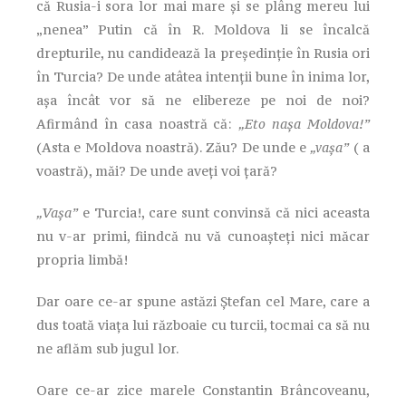
că Rusia-i sora lor mai mare şi se plâng mereu lui
„nenea” Putin că în R. Moldova li se încalcă
drepturile, nu candidează la preşedinţie în Rusia ori
în Turcia? De unde atâtea intenţii bune în inima lor,
aşa încât vor să ne elibereze pe noi de noi?
Afirmând în casa noastră că:
„Eto naşa Moldova!”
(Asta e Moldova noastră). Zău? De unde e
„vaşa”
( a
voastră), măi? De unde aveţi voi ţară?
„Vaşa”
e Turcia!, care sunt convinsă că nici aceasta
nu v-ar primi, fiindcă nu vă cunoaşteţi nici măcar
propria limbă!
Dar oare ce-ar spune astăzi Ştefan cel Mare, care a
dus toată viaţa lui războaie cu turcii, tocmai ca să nu
ne aflăm sub jugul lor.
Oare ce-ar zice marele Constantin Brâncoveanu,