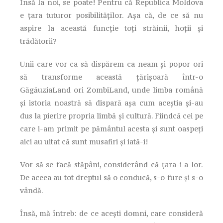
Însă la noi, se poate! Pentru că Republica Moldova
e ţara tuturor posibilităţilor. Aşa că, de ce să nu
aspire la această funcţie toţi străinii, hoţii şi
trădătorii?
Unii care vor ca să dispărem ca neam şi popor ori
să transforme această ţărişoară într-o
GăgăuziaLand ori ZombiLand, unde limba română
şi istoria noastră să dispară aşa cum aceştia şi-au
dus la pierire propria limbă şi cultură. Fiindcă cei pe
care i-am primit pe pământul acesta şi sunt oaspeţi
aici au uitat că sunt musafiri şi iată-i!
Vor să se facă stăpâni, considerând că ţara-i a lor.
De aceea au tot dreptul să o conducă, s-o fure şi s-o
vândă.
Însă, mă întreb: de ce aceşti domni, care consideră