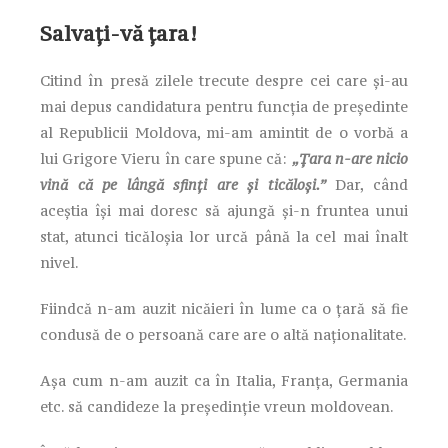
Salvaţi-vă ţara!
Citind în presă zilele trecute despre cei care şi-au
mai depus candidatura pentru funcţia de preşedinte
al Republicii Moldova, mi-am amintit de o vorbă a
lui Grigore Vieru în care spune că:
„Ţara n-are nicio
vină că pe lângă sfinţi are şi ticăloşi.”
Dar, când
aceştia îşi mai doresc să ajungă şi-n fruntea unui
stat, atunci ticăloşia lor urcă până la cel mai înalt
nivel.
Fiindcă n-am auzit nicăieri în lume ca o ţară să fie
condusă de o persoană care are o altă naţionalitate.
Aşa cum n-am auzit ca în Italia, Franţa, Germania
etc. să candideze la preşedinţie vreun moldovean.