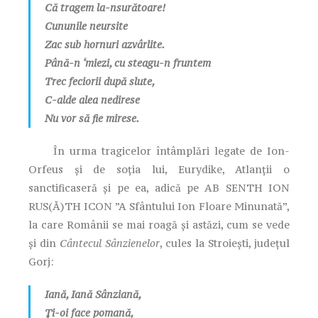
Că tragem la-nsurătoare!
Cununile neursite
Zac sub hornuri azvârlite.
Până-n ‘miezi, cu steagu-n fruntem
Trec feciorii după slute,
C-alde alea nedirese
Nu vor să fie mirese.
În urma tragicelor întâmplări legate de Ion-
Orfeus și de soția lui, Eurydike, Atlanții o
sanctificaseră și pe ea, adică pe AB SENTH ION
RUS(Ă)TH ICON ”A Sfântului Ion Floare Minunată”,
la care Românii se mai roagă și astăzi, cum se vede
și din
Cântecul Sânzienelor
, cules la Stroiești, județul
Gorj:
Iană, Iană Sânziană,
Ți-oi face pomană,