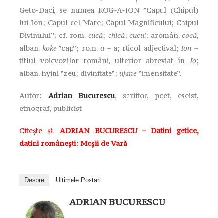
Geto-Daci, se numea KOG-A-ION ”Capul (Chipul)
lui Ion; Capul cel Mare; Capul Magnificului; Chipul
Divinului”; cf. rom.
cucă
;
chică
;
cucui
; aromân.
cocă
,
alban.
koke
”cap”; rom.
a
– a; rticol adjectival;
Ion
–
titlul voievozilor români, ulterior abreviat în
Io
;
alban. hyjni ”zeu; divinitate”;
ujane
”imensitate”.
Autor:
Adrian Bucurescu
, scriitor, poet, eseist,
etnograf, publicist
Citește și:
ADRIAN BUCURESCU – Datini getice,
datini românești: Moșii de Vară
Despre
Ultimele Postari
ADRIAN BUCURESCU