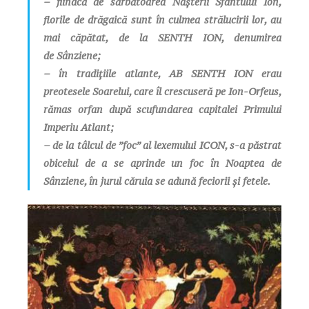
– fiindcă de sărbătoarea Nașterii Sfântului Ion,
florile de drăgaică sunt în culmea strălucirii lor, au
mai căpătat, de la SENTH ION, denumirea
de
Sânziene
;
– în tradițiile atlante, AB SENTH ION erau
preotesele Soarelui, care îl crescuseră pe Ion-Orfeus,
rămas orfan după scufundarea capitalei Primului
Imperiu Atlant;
– de la tâlcul de ”foc” al lexemului ICON, s-a păstrat
obiceiul de a se aprinde un foc în Noaptea de
Sânziene, în jurul căruia se adună feciorii și fetele.