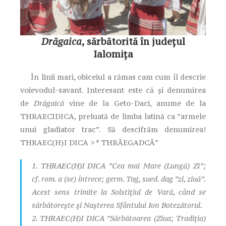
Drăgaica
, sărbătorită în județul
Ialomița
În linii mari, obiceiul a rămas cam cum îl descrie
voievodul-savant. Interesant este că și denumirea
de
Drăgaică
vine de la Geto-Daci, anume de la
THRAECIDICA, preluată de limba latină ca ”armele
unui gladiator trac”. Să descifrăm denumirea!
THRAEC(H)I DICA > * THRĂEGADCĂ”
1. THRAEC(H)I DICA ”Cea mai Mare (Lungă) Zi”;
cf. rom.
a (se) întrece
; germ. Tag, sued.
dag
”zi, ziuă”.
Acest sens trimite la Solstițiul de Vară, când se
sărbătorește și Nașterea Sfântului Ion Botezătorul.
2. THRAEC(H)I DICA ”Sărbătoarea (Ziua; Tradiția)