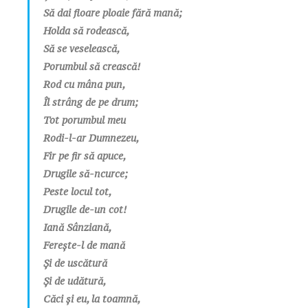
Să dai floare ploaie fără mană;
Holda să rodească,
Să se veselească,
Porumbul să crească!
Rod cu mâna pun,
Îl strâng de pe drum;
Tot porumbul meu
Rodi-l-ar Dumnezeu,
Fir pe fir să apuce,
Drugile să-ncurce;
Peste locul tot,
Drugile de-un cot!
Iană Sânziană,
Ferește-l de mană
Și de uscătură
Și de udătură,
Căci și eu, la toamnă,