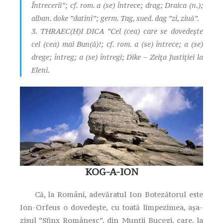
Întrecerii”; cf. rom.
a (se) întrece
;
drag
;
Draica
(n.);
alban.
doke
”datini”; germ.
Tag
, sued.
dag
”zi, ziuă”.
3. THRAEC(H)I DICA ”Cel (cea) care se dovedește
cel (cea) mai Bun(ă)!; cf. rom.
a (se) întrece
;
a (se)
drege
;
întreg
;
a (se) întreg
i;
Dike
– Zeița Justiției la
Eleni.
KOG-A-ION
Că, la Români, adevăratul Ion Botezătorul este
Ion-Orfeus o dovedește, cu toată limpezimea, așa-
zisul ”Sfinx Românesc”, din Munții Bucegi, care, la