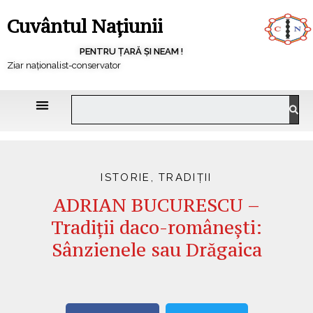
Cuvântul Națiunii
PENTRU ȚARĂ ȘI NEAM !
Ziar naționalist-conservator
ISTORIE
,
TRADIȚII
ADRIAN BUCURESCU –
Tradiții daco-românești:
Sânzienele sau Drăgaica