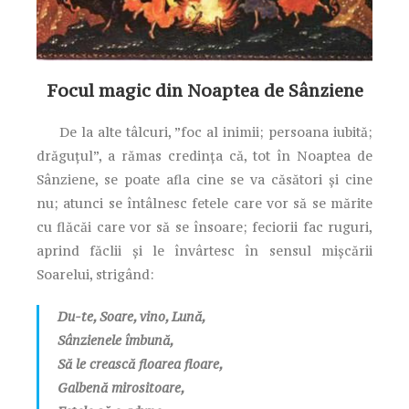
Focul magic din Noaptea de Sânziene
De la alte tâlcuri, ”foc al inimii; persoana iubită;
drăguțul”, a rămas credința că, tot în Noaptea de
Sânziene, se poate afla cine se va căsători și cine
nu; atunci se întâlnesc fetele care vor să se mărite
cu flăcăi care vor să se însoare; feciorii fac ruguri,
aprind făclii și le învârtesc în sensul mișcării
Soarelui, strigând:
Du-te, Soare, vino, Lună,
Sânzienele îmbună,
Să le crească floarea floare,
Galbenă mirositoare,