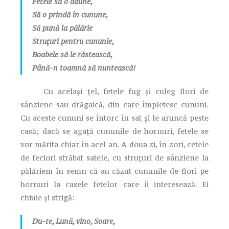
Fetele să o adune,
Să o prindă în cunune,
Să pună la pălărie
Struțuri pentru cununie,
Boabele să le răstească,
Până-n toamnă să nuntească!
Cu același țel, fetele fug și culeg flori de
sânziene sau drăgaică, din care împletesc cununi.
Cu aceste cununi se întorc în sat și le aruncă peste
casă; dacă se agață cununile de hornuri, fetele se
vor mărita chiar în acel an. A doua zi, în zori, cetele
de feciori străbat satele, cu struțuri de sânziene la
pălăriem în semn că au căzut cununile de flori pe
hornuri la casele fetelor care îi interesează. Ei
chiuie și strigă:
Du-te, Lună, vino, Soare,