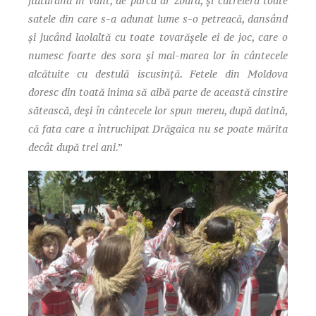
fluturând în vânt, de parcă ar zbura, și cutreieră toate
satele din care s-a adunat lume s-o petreacă, dansând
și jucând laolaltă cu toate tovarășele ei de joc, care o
numesc foarte des sora și mai-marea lor în cântecele
alcătuite cu destulă iscusință. Fetele din Moldova
doresc din toată inima să aibă parte de această cinstire
sătească, deși în cântecele lor spun mereu, după datină,
că fata care a întruchipat Drăgaica nu se poate mărita
decât după trei ani
.”