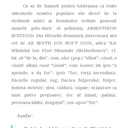
Ca să fie lămurit pentru totdeauna că toate
obiceiurile noastre populare vin direct de la
străbunii antici ai Românilor trebuie pomenit
numele geto-dacic al pelinului, ABSENTHION
RUSTICON. Din tâlcurile denumirii, interesează aici
cel de AB SENTH ION RUS’T ICON, adică ”Ale
Sfântului Ion Flori Minunate (Strălucitoare)”; cf.
lat.
ab
”de la; din”; rom.
sânt
(pop.) ”sfânt”;
răsad
;
a
răsădi
; alban.
rasat
”răsad”; rom.
icoană
; lat.
igno
”a
aprinde; a da foc”;
ignis
”foc; torță incendiară;
flăcările rugului; rug; flacăra fulgerului; fulger;
lumina stelelor; stea; căldură; văpaie; scăpărare (a
unei pietre prețioase); foc al inimii; patimă;
persoana iubită; drăguțul”; rus.
ogoni
”foc”.
Așadar: