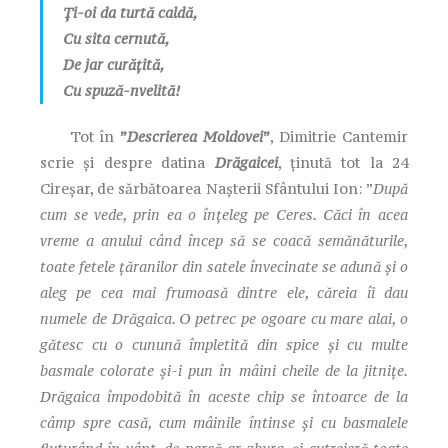
Ți-oi da turtă caldă,
Cu sita cernută,
De jar curățită,
Cu spuză-nvelită!
Tot în
”
Descrierea Moldovei
”
, Dimitrie Cantemir
scrie și despre datina
Drăgaicei
, ținută tot la 24
Cireșar, de sărbătoarea Nașterii Sfântului Ion: ”
După
cum se vede, prin ea o înțeleg pe Ceres. Căci în acea
vreme a anului când încep să se coacă semănăturile,
toate fetele țăranilor din satele învecinate se adună și o
aleg pe cea mai frumoasă dintre ele, căreia îi dau
numele de Drăgaica. O petrec pe ogoare cu mare alai, o
gătesc cu o cunună împletită din spice și cu multe
basmale colorate și-i pun în mâini cheile de la jitnițe.
Drăgaica împodobită în aceste chip se întoarce de la
câmp spre casă, cum mâinile întinse și cu basmalele