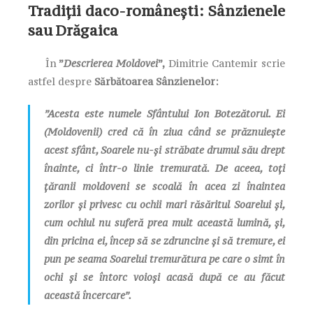
Tradiții daco-românești: Sânzienele
sau Drăgaica
În
”
Descrierea Moldovei
”,
Dimitrie Cantemir scrie
astfel despre
Sărbătoarea Sânzienelor:
”Acesta este numele Sfântului Ion Botezătorul. Ei
(Moldovenii) cred că în ziua când se prăznuiește
acest sfânt, Soarele nu-și străbate drumul său drept
înainte, ci într-o linie tremurată. De aceea, toți
țăranii moldoveni se scoală în acea zi înaintea
zorilor și privesc cu ochii mari răsăritul Soarelui și,
cum ochiul nu suferă prea mult această lumină, și,
din pricina ei, încep să se zdruncine și să tremure, ei
pun pe seama Soarelui tremurătura pe care o simt în
ochi și se întorc voioși acasă după ce au făcut
această încercare”.