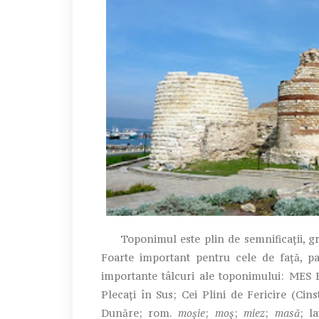
Toponimul este plin de semnificații, grați
Foarte important pentru cele de față, pa
importante tâlcuri ale toponimului: MES 
Plecați în Sus; Cei Plini de Fericire (Cin
Dunăre; rom.
moșie
;
moș
;
miez
;
masă
; l