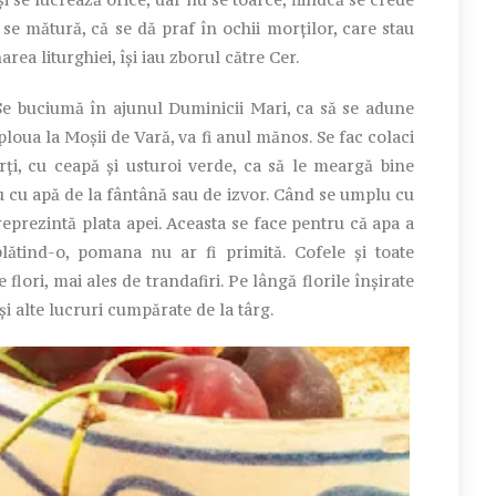
 se mătură, că se dă praf în ochii morților, care stau
ea liturghiei, își iau zborul către Cer.
e buciumă în ajunul Duminicii Mari, ca să se adune
 ploua la Moșii de Vară, va fi anul mănos. Se fac colaci
ți, cu ceapă și usturoi verde, ca să le meargă bine
u cu apă de la fântână sau de izvor. Când se umplu cu
reprezintă plata apei. Aceasta se face pentru că apa a
lătind-o, pomana nu ar fi primită. Cofele și toate
lori, mai ales de trandafiri. Pe lângă florile înșirate
și alte lucruri cumpărate de la târg.