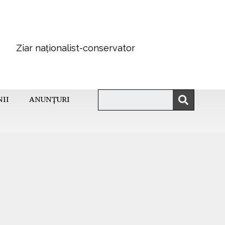
Ziar naționalist-conservator
NII
ANUNȚURI