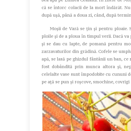
că se întorc colacii de la mort îndărăt. Nu
după ușă, până a doua zi, când, după terminar
Moșii de Vară se țin și pentru ploaie. S
ploile și de a ploua în timpul verii. Dacă va
și se dau cu lapte, de pomană pentru mor
zarzavaturilor din grădină. Cofele se umpl
apă, se lasă pe ghizdul fântânii un ban, ce 
fost dobândită prin munca altora și, nep
celelalte vase sunt împodobite cu cununi de f
pe ață se pun și roșcove, smochine, covrigi 