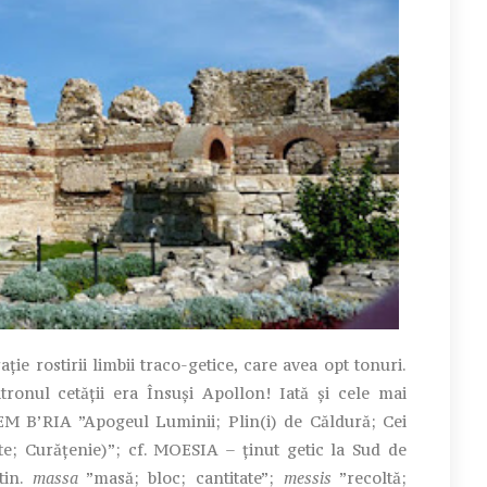
e rostirii limbii traco-getice, care avea opt tonuri.
tronul cetății era Însuși Apollon! Iată și cele mai
EM B’RIA ”Apogeul Luminii; Plin(i) de Căldură; Cei
ste; Curățenie)”; cf. MOESIA – ținut getic la Sud de
atin.
massa
”masă; bloc; cantitate”;
messis
”recoltă;