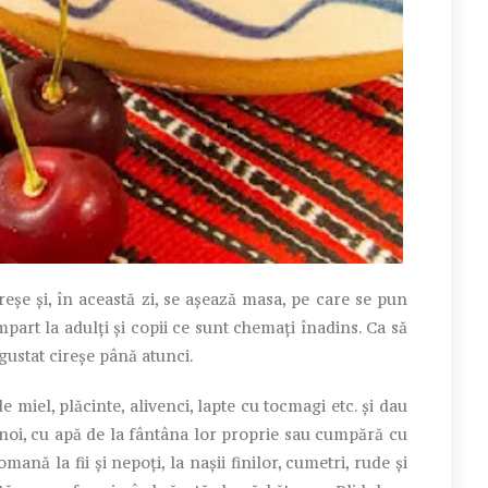
șe și, în această zi, se așează masa, pe care se pun
împart la adulți și copii ce sunt chemați înadins. Ca să
 gustat cireșe până atunci.
el, plăcinte, alivenci, lapte cu tocmagi etc. și dau
 noi, cu apă de la fântâna lor proprie sau cumpără cu
ană la fii și nepoți, la nașii finilor, cumetri, rude și