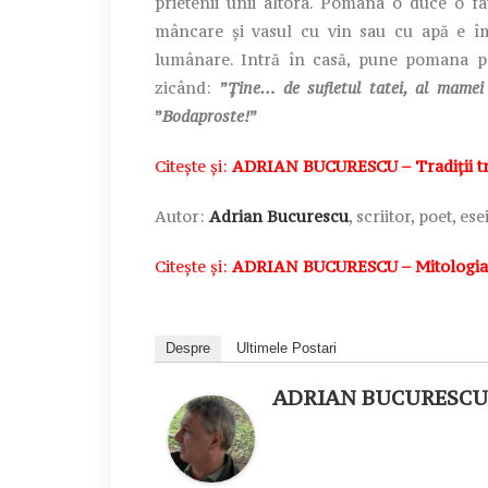
prietenii unii altora. Pomana o duce o f
mâncare și vasul cu vin sau cu apă e împ
lumânare. Intră în casă, pune pomana pe
zicând:
”
Ține… de sufletul tatei, al mamei
”
Bodaproste!
”
Citește și:
ADRIAN BUCURESCU – Tradiții tr
Autor:
Adrian Bucurescu
, scriitor, poet, es
Citește și:
ADRIAN BUCURESCU – Mitologia 
Despre
Ultimele Postari
ADRIAN BUCURESCU