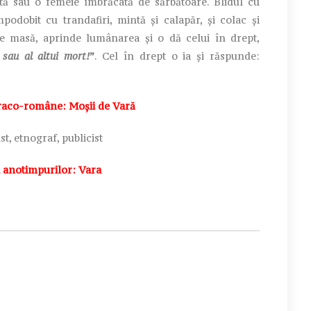
ată sau o femeie îmbrăcată de sărbătoare. Blidul cu
odobit cu trandafiri, mintă și calapăr, și colac și
 masă, aprinde lumânarea și o dă celui în drept,
 sau al altui mort!
”
. Cel în drept o ia și răspunde:
aco-române: Moșii de Vară
eist, etnograf, publicist
anotimpurilor: Vara