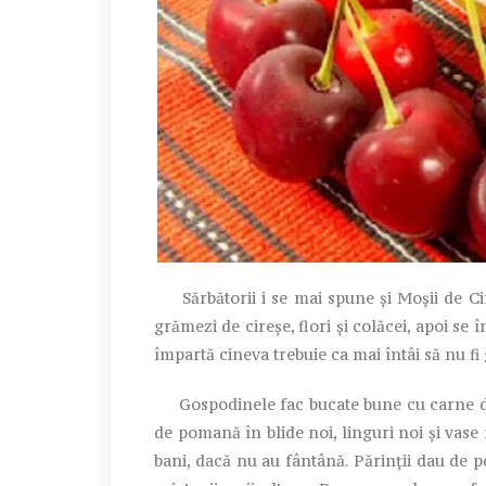
Sărbătorii i se mai spune și Moșii de Cire
grămezi de cireșe, flori și colăcei, apoi se 
împartă cineva trebuie ca mai întâi să nu fi
Gospodinele fac bucate bune cu carne de mi
de pomană în blide noi, linguri noi și vase
bani, dacă nu au fântână. Părinții dau de pom