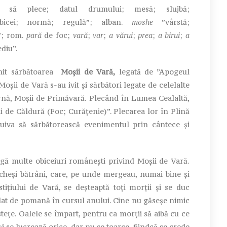
să plece; datul drumului; mesă; slujbă;
icei; normă; regulă”; alban.
moshe
”vârstă;
”; rom.
pară
de foc;
vară
;
var
;
a vărui
;
prea
;
a birui
;
a
diu”.
it sărbătoarea
Moșii de Vară,
legată de ”Apogeul
Moșii de Vară s-au ivit și sărbători legate de celelalte
rnă, Moșii de Primăvară. Plecând în Lumea Cealaltă,
ni de Căldură (Foc; Curățenie)”. Plecarea lor în Plină
cuiva să sărbătorească evenimentul prin cântece și
 multe obiceiuri românești privind Moșii de Vară.
cheși bătrâni, care, pe unde mergeau, numai bine și
tițiului de Vară, se deșteaptă toți morții și se duc
a dat de pomană în cursul anului. Cine nu găseșe nimic
stețe. Oalele se împart, pentru ca morții să aibă cu ce
 se lucrează orice, dar nu se toarce, fiindcă se crede