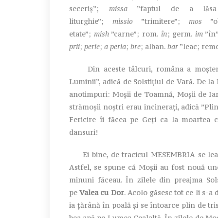
seceriș”;
missa
”faptul de a lăsa 
liturghie”;
missio
”trimitere”;
mos
”ob
etate”;
mish
”carne”; rom.
în
; germ.
im
”în
prii
;
perie
;
a peria
;
bre
; alban.
bar
”leac; reme
Din aceste tâlcuri, româna a moșten
Luminii”, adică de Solstițiul de Vară. De la 
anotimpuri: Moșii de Toamnă, Moșii de Ia
strămoșii noștri erau incinerați, adică ”Pli
Fericire îi făcea pe Geți ca la moartea 
dansuri!
Ei bine, de tracicul MESEMBRIA se leagă
Astfel, se spune că Moșii au fost nouă un
minuni făceau. În zilele din preajma Sols
pe
Valea cu Dor
. Acolo găsesc tot ce li s-
ia țărână în poală și se întoarce plin de tri
bea apă pe Lumea Cealaltă. În zilele de Moși