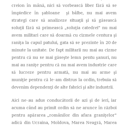
creion în mână, nici să vorbească liber fără să se
împiedice în șabloane și bâlbe, nu mai avem
strategi care să analizeze situații și să găsească
soluții fără să primească „soluția catedrei” nu mai
avem militari care să doarmă cu cizmele centura și
ranița la capul patului, gata să se prezinte în 20 de
minute la unitate. De fapt militarii nu mai au cizme
pentru că nu se mai găsește lemn pentu șanuri, nu
mai au ranițe pentru că nu mai avem industrie care
să lucreze pentru armată, nu mai au arme și
muniție pentru că le-am distrus la ordin, trebuia să
devenim dependenți de alte fabrici și alte industrii.
Aici ne-au adus conducătorii de azi și de ieri, iar
acuma când au primit ordin să ne arunce în război
pentru apărarea „românilor din afara granițelor”
adică din Ucraina, Moldova, Marea Neagră, Marea