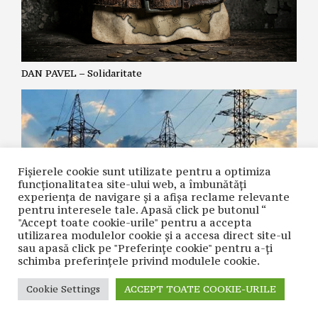
DAN PAVEL – Solidaritate
Fișierele cookie sunt utilizate pentru a optimiza
funcţionalitatea site-ului web, a îmbunătăţi
experienţa de navigare şi a afişa reclame relevante
pentru interesele tale. Apasă click pe butonul “
"Accept toate cookie-urile" pentru a accepta
utilizarea modulelor cookie şi a accesa direct site-ul
CLAUDIA MARCU – Revolta tăcută a românilor. Apelul
sau apasă click pe "Preferințe cookie" pentru a-ţi
”stingeți lumina”, aplicat pe invers
schimba preferinţele privind modulele cookie.
Cookie Settings
ACCEPT TOATE COOKIE-URILE
CONTACT
| © COPYRIGHT 2021 CUVÂNTUL NAȚIUNII | REALIZAT ÎN
CADRUL PROIECTULUI
WACADEMY.RO