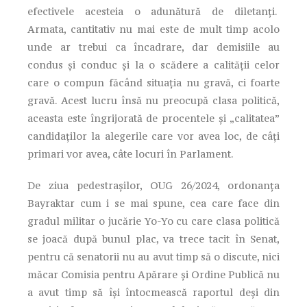
efectivele acesteia o adunătură de diletanți.
Armata, cantitativ nu mai este de mult timp acolo
unde ar trebui ca încadrare, dar demisiile au
condus și conduc și la o scădere a calității celor
care o compun făcând situația nu gravă, ci foarte
gravă. Acest lucru însă nu preocupă clasa politică,
aceasta este îngrijorată de procentele și „calitatea”
candidaților la alegerile care vor avea loc, de câți
primari vor avea, câte locuri în Parlament.
De ziua pedestrașilor, OUG 26/2024, ordonanța
Bayraktar cum i se mai spune, cea care face din
gradul militar o jucărie Yo-Yo cu care clasa politică
se joacă după bunul plac, va trece tacit în Senat,
pentru că senatorii nu au avut timp să o discute, nici
măcar Comisia pentru Apărare și Ordine Publică nu
a avut timp să își întocmească raportul deși din