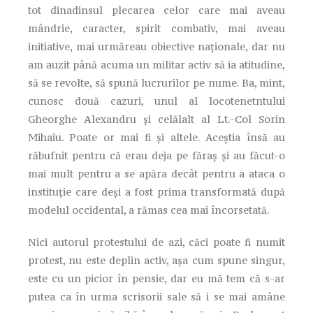
tot dinadinsul plecarea celor care mai aveau
mândrie, caracter, spirit combativ, mai aveau
initiative, mai urmăreau obiective naționale, dar nu
am auzit până acuma un militar activ să ia atitudine,
să se revolte, să spună lucrurilor pe nume. Ba, mint,
cunosc două cazuri, unul al locotenetntului
Gheorghe Alexandru și celălalt al Lt.-Col Sorin
Mihaiu. Poate or mai fi și altele. Aceștia însă au
răbufnit pentru că erau deja pe făraș și au făcut-o
mai mult pentru a se apăra decât pentru a ataca o
instituție care deși a fost prima transformată după
modelul occidental, a rămas cea mai încorsetată.
Nici autorul protestului de azi, căci poate fi numit
protest, nu este deplin activ, așa cum spune singur,
este cu un picior în pensie, dar eu mă tem că s-ar
putea ca în urma scrisorii sale să i se mai amâne