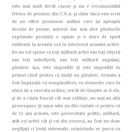
este mai mult decât cazon și nu e recomandabil
fetelor de pension din C.N.A. și chiar dacă este scris
de un viitor pensionar militar care își așteaptă
decizia de pensie, autorul dar mai ales gândurile
exprimate prezintă o opinie și o stare de spirit
existentă la această oră în interiorul armatei active.
Eu nu voi spune că toți militarii activi sau toți ofițerii
sau toți subofițerii, sau toți militarii angajați,
gândesc așa, este imposibil. Și este imposibil în
primul rând pentru că mulți nu gândesc. Armata a
fost împănată cu nongânditori, cu elemente care în
afară de a executa ordine, oricât de tâmpite ar fi ele,
și de a căuta funcții cât mai călduțe, nu mai au altă
preocupare. Și spun asta nu din răutate ci pentru că
de 15 ani armata, este persecutată politic, militarii,
atât cei activi cât și cei din rezervă, au fost nu doar
neglijați ci loviți sistematic, urmărindu-se parcă cu