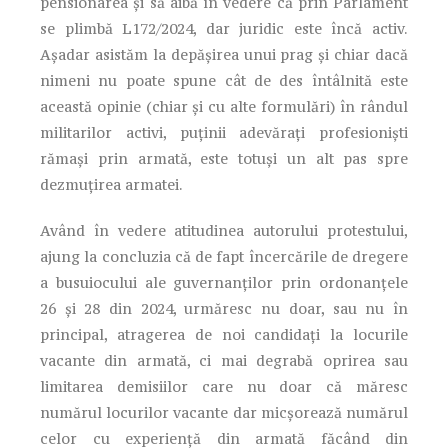
pensionarea și să aibă în vedere că prin Parlament
se plimbă L172/2024, dar juridic este încă activ.
Așadar asistăm la depășirea unui prag și chiar dacă
nimeni nu poate spune cât de des întâlnită este
această opinie (chiar și cu alte formulări) în rândul
militarilor activi, puținii adevărați profesioniști
rămași prin armată, este totuși un alt pas spre
dezmuțirea armatei.
Având în vedere atitudinea autorului protestului,
ajung la concluzia că de fapt încercările de dregere
a busuiocului ale guvernanților prin ordonanțele
26 și 28 din 2024, urmăresc nu doar, sau nu în
principal, atragerea de noi candidați la locurile
vacante din armată, ci mai degrabă oprirea sau
limitarea demisiilor care nu doar că măresc
numărul locurilor vacante dar micșorează numărul
celor cu experiență din armată făcând din