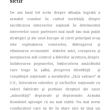
sictir
De ani buni tot scriu despre situația ingrată a
armatei române în cadrul societății, despre
sacrificarea intereselor națiunii în detrimentul
intereselor unor parteneri mai mult sau mai puțin
strategici și ale unei Europe al cărei principal scop
este exploatarea resurselor, distrugerea și
eliminarea economiei statelor mici, coruperea și
menținerea sub control a liderilor acestora, despre
îndatorarea popoarelor, batjocorirea amărâtului
care trage la șaibă, ștergerea identității și
conștiinței naționale a membrilor „fără valoare” ai
U.E., înlocuirea valorilor și vărfurilor naționale cu
valori fabricate și pretinse drepturi ale unor
„minorități” depravate și depravante. Armata
României aproape că nu mai există. Nu mai avem
conducători care să fie în stare nici să țină un