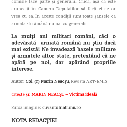
comisie face parte și generalul Ciucă, așa că este
aruncată în Camera Deputatilor să facă ei ce or
vrea cu ea. În aceste condiții sunt toate șansele ca
armata să rămână numai cu generalii.
La mulți ani militari români, căci o
adevărată armată română nu știu dacă
mai există! Ne invadează bazele militare
și armatele altor state, pretextând că ne
apără pe noi, dar apărând propriile
interese.
Autor:
Col. (r) Marin Neacșu
, Revista ART-EMIS
Citește și:
MARIN NEACȘU – Victima ideală
Sursa imagine:
cuvantulnatiunii.ro
NOTA REDACȚIEI