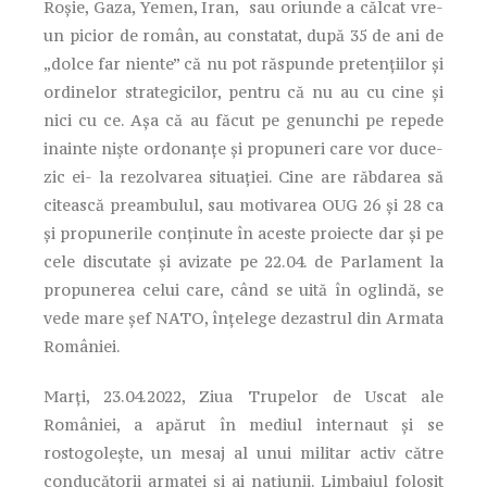
Roșie, Gaza, Yemen, Iran, sau oriunde a călcat vre-
un picior de român, au constatat, după 35 de ani de
„dolce far niente” că nu pot răspunde pretențiilor și
ordinelor strategicilor, pentru că nu au cu cine și
nici cu ce. Așa că au făcut pe genunchi pe repede
inainte niște ordonanțe și propuneri care vor duce-
zic ei- la rezolvarea situației. Cine are răbdarea să
citească preambulul, sau motivarea OUG 26 și 28 ca
și propunerile conținute în aceste proiecte dar și pe
cele discutate și avizate pe 22.04. de Parlament la
propunerea celui care, când se uită în oglindă, se
vede mare șef NATO, înțelege dezastrul din Armata
României.
Marți, 23.04.2022, Ziua Trupelor de Uscat ale
României, a apărut în mediul internaut și se
rostogolește, un mesaj al unui militar activ către
conducătorii armatei și ai națiunii. Limbajul folosit