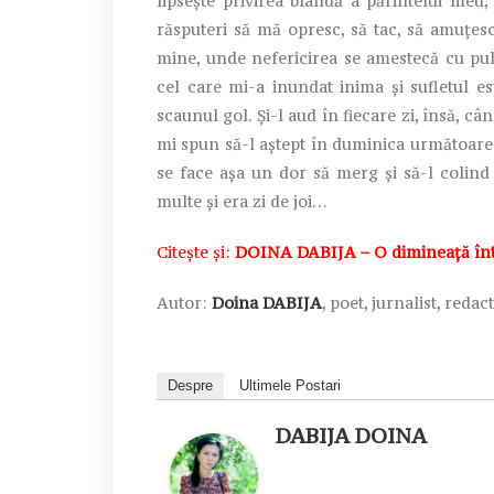
lipseşte privirea blândă a părintelui meu,
răsputeri să mă opresc, să tac, să amuţesc
mine, unde nefericirea se amestecă cu pul
cel care mi-a inundat inima şi sufletul 
scaunul gol. Şi-l aud în fiecare zi, însă, câ
mi spun să-l aştept în duminica următoare
se face aşa un dor să merg şi să-l colind
multe şi era zi de joi…
Citește și:
DOINA DABIJA – O dimineață înt
Autor:
Doina DABIJA
, poet, jurnalist, reda
Despre
Ultimele Postari
DABIJA DOINA