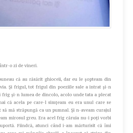
tr-o zi de vineri.
neau că au răsărit ghioceii, dar eu le şopteam din
. Şi frigul, tot frigul din poeziile sale a intrat şi-n
 frig şi-n lumea de dincolo, acolo unde tata a plecat
umai că acela pe care-l simţeam eu era unul care se
rut să mă străpungă ca un pumnal. Şi n-aveam curajul
ţeam mirosul greu. Era acel frig căruia nu-i poţi vorbi
uportă. Fiindcă, atunci când i-am mărturisit că îmi