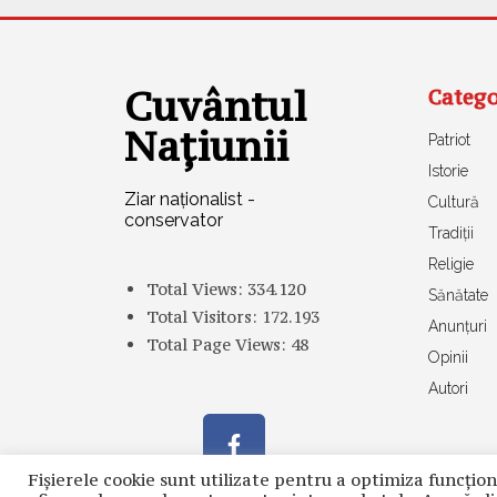
Cuvântul
Catego
Națiunii
Patriot
Istorie
Ziar naționalist -
Cultură
conservator
Tradiții
Religie
Total Views:
334.120
Sănătate
Total Visitors:
172.193
Anunțuri
Total Page Views:
48
Opinii
Autori
Fișierele cookie sunt utilizate pentru a optimiza funcţion