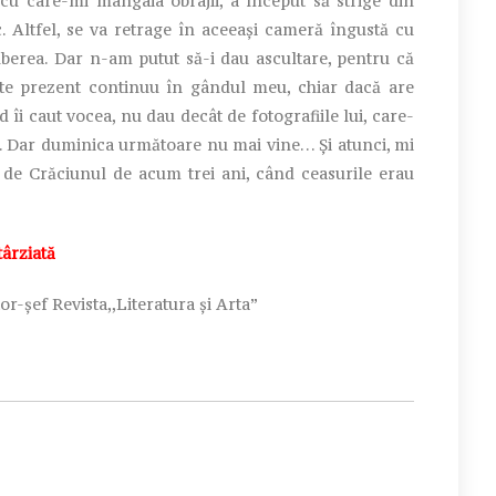
 cu care-mi mângâia obrajii, a început să strige din
. Altfel, se va retrage în aceeaşi cameră îngustă cu
berea. Dar n-am putut să-i dau ascultare, pentru că
este prezent continuu în gândul meu, chiar dacă are
nd îi caut vocea, nu dau decât de fotografiile lui, care-
. Dar duminica următoare nu mai vine… Şi atunci, mi
 de Crăciunul de acum trei ani, când ceasurile erau
ârziată
ctor-șef
Revista,,Literatura și Arta”