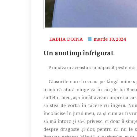
DABIJA DOINA
martie 10, 2024
Un anotimp înfrigurat
Primăvara aceasta s-a năpustit peste noi în
Glasurile care treceau pe lângă mine spu
urmă că afară ninge ca în cărţile lui Bacovia
sufletul meu, aşa încât aveam impresia că-i
să stea de vorbă în tăcere cu îngerii. N
încolăcise în jurul meu, ca şi cum ar fi v
să mă întorc şi să-l privesc, ci doar îi sim
despre dragoste şi dor, pentru că nu le s