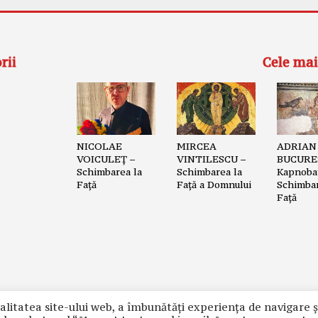
rii
Cele mai
NICOLAE
MIRCEA
ADRIAN
VOICULEȚ –
VINTILESCU –
BUCURE
Schimbarea la
Schimbarea la
Kapnobat
Față
Față a Domnului
Schimbar
Față
alitatea site-ului web, a îmbunătăţi experienţa de navigare ş