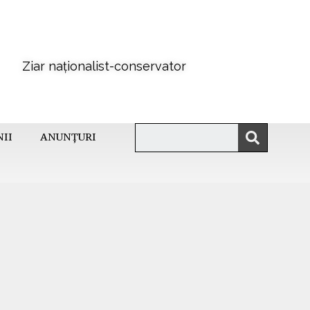
Ziar naționalist-conservator
NII
ANUNȚURI