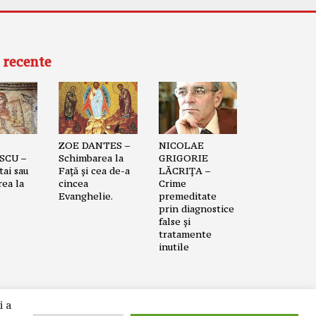
 recente
ZOE DANTES –
NICOLAE
SCU –
Schimbarea la
GRIGORIE
ai sau
Față și cea de-a
LĂCRIȚA –
ea la
cincea
Crime
Evanghelie.
premeditate
prin diagnostice
false și
tratamente
inutile
i a