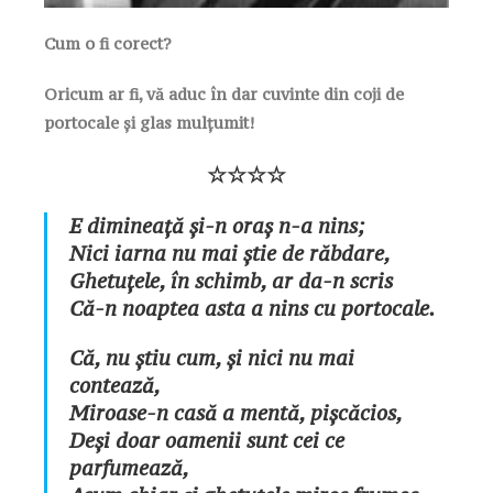
Cum o fi corect?
Oricum ar fi, vă aduc în dar cuvinte din coji de
portocale și glas mulțumit!
☆☆☆☆
E dimineață și-n oraș n-a nins;
Nici iarna nu mai știe de răbdare,
Ghetuțele, în schimb, ar da-n scris
Că-n noaptea asta a nins cu portocale.
Că, nu știu cum, și nici nu mai
contează,
Miroase-n casă a mentă, pișcăcios,
Deși doar oamenii sunt cei ce
parfumează,