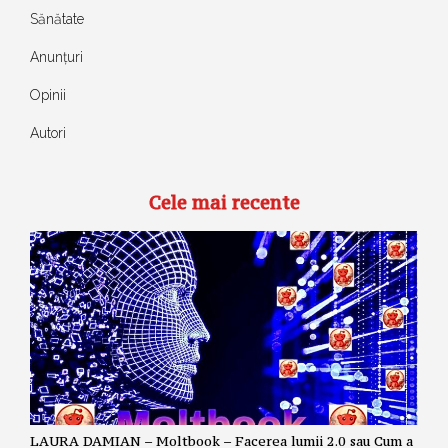
Sănătate
Anunțuri
Opinii
Autori
Cele mai recente
LAURA DAMIAN – Moltbook – Facerea lumii 2.0 sau Cum a