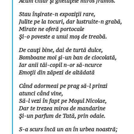
Acum chiar și ghetuțele miros frumos.
Stau înșirate-n expoziții rare,
Julite pe la tocuri, dar lustruite-n grabă,
Mirate ne oferă portocale
Și-o poveste a unui moș de treabă.
De cauți bine, dai de turtă dulce,
Bomboane moi și-un ban de ciocolată,
Iar anii tăi-copil n-or să-ncurce
Emoții din zăpezi de altădată
Când adormeai pe prag să-l prinzi
atunci când vine,
Să-l vezi în fapt pe Moșul Nicolae,
Dar te trezea miros de mandarine
Și-un parfum de Tată, prin odaie.
S-a scurs încă un an în urbea noastră;