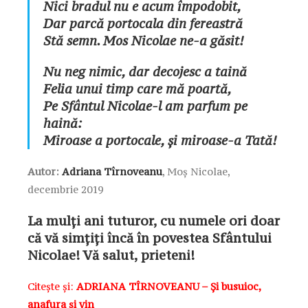
Nici bradul nu e acum împodobit,
Dar parcă portocala din fereastră
Stă semn. Mos Nicolae ne-a găsit!
Nu neg nimic, dar decojesc a taină
Felia unui timp care mă poartă,
Pe Sfântul Nicolae-l am parfum pe
haină:
Miroase a portocale, și miroase-a Tată!
Autor:
Adriana Tîrnoveanu
, Moș Nicolae,
decembrie 2019
La mulți ani tuturor, cu numele ori doar
că vă simțiți încă în povestea Sfântului
Nicolae! Vă salut, prieteni!
Citește și:
ADRIANA TÎRNOVEANU – Și busuioc,
anafura și vin