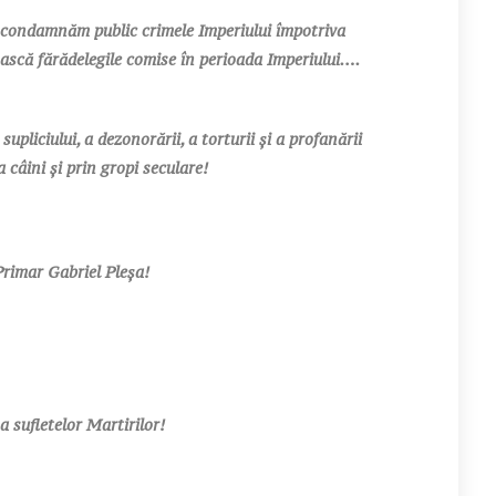
 condamnăm public crimele Imperiului împotriva
ască fărădelegile comise în perioada Imperiului….
upliciului, a dezonorării, a torturii și a profanării
a câini și prin gropi seculare!
rimar Gabriel Pleșa!
 a sufletelor Martirilor!