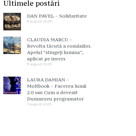
Ultimele postări
DAN PAVEL – Solidaritate
8 august 2026
CLAUDIA MARCU –
Revolta tăcută a românilor.
Apelul ”stingeți lumina”,
aplicat pe invers
8 august 2026
LAURA DAMIAN –
Moltbook – Facerea lumii
2.0 sau Cum a devenit
Dumnezeu programator
7 august 2026