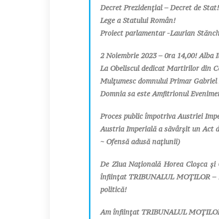
Decret Prezidențial – Decret de Stat!
Lege a Statului Român!
Proiect parlamentar -Laurian Stănc
2 Noiembrie 2023 – 0ra 14,00! Alba I
La Obeliscul dedicat Martirilor din C
Mulțumesc domnului Primar Gabriel 
Domnia sa este Amfitrionul Evenimen
Proces public împotriva Austriei Impe
Austria Imperială a săvârșit un Act 
~ Ofensă adusă națiunii)
De Ziua Națională Horea Cloșca și 
înființat TRIBUNALUL MOȚILOR – Ins
politică!
Am înființat TRIBUNALUL MOȚILOR –