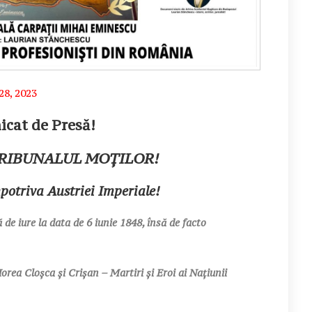
28, 2023
cat de Presă!
 TRIBUNALUL MOȚILOR!
potriva Austriei Imperiale!
 de iure la data de 6 iunie 1848, însă de facto
rea Cloșca și Crișan – Martiri și Eroi ai Națiunii