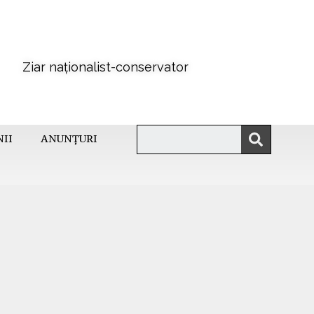
Ziar naționalist-conservator
NII
ANUNȚURI