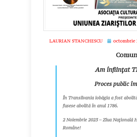
LAURIAN STANCHESCU
octombrie 
Comuni
Am înființat
Proces public îm
În Transilvania iobăgia a fost abolită
fusese abolită în anul 1786.
2 Noiembrie 2023 – Ziua Națională Ho
Române!