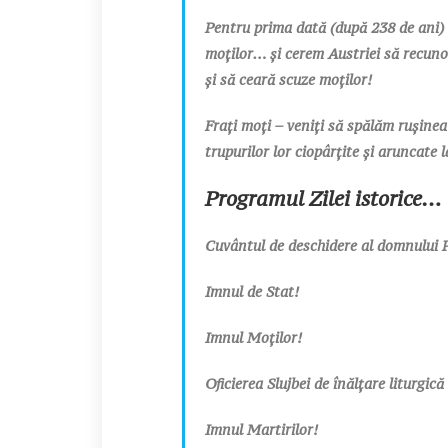
Pentru prima dată (după 238 de ani)
moților… și cerem Austriei să recuno
și să ceară scuze moților!
Frați moți – veniți să spălăm rușinea s
trupurilor lor ciopârțite și aruncate l
Programul Zilei istorice…
Cuvântul de deschidere al domnului P
Imnul de Stat!
Imnul Moților!
Oficierea Slujbei de înălțare liturgică
Imnul Martirilor!