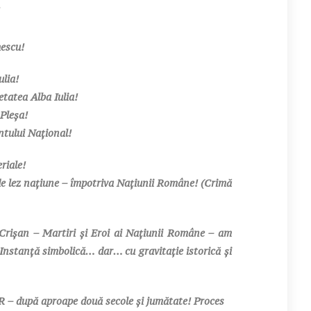
hescu!
ulia!
etatea Alba Iulia!
Pleșa!
tului Național!
riale!
de lez națiune – împotriva Națiunii Române! (Crimă
Crișan – Martiri și Eroi ai Națiunii Române – am
tanță simbolică… dar… cu gravitație istorică și
 după aproape două secole și jumătate! Proces