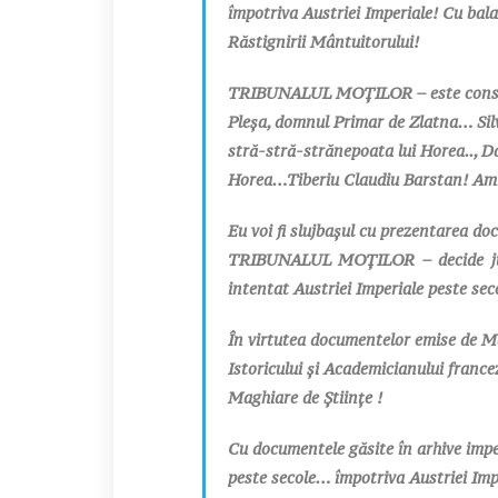
împotriva Austriei Imperiale! Cu bala
Răstignirii Mântuitorului!
TRIBUNALUL MOȚILOR – este constit
Pleșa, domnul Primar de Zlatna… Sil
stră-stră-strănepoata lui Horea.., D
Horea…Tiberiu Claudiu Barstan! Amin 
Eu voi fi slujbașul cu prezentarea do
TRIBUNALUL MOȚILOR – decide just
intentat Austriei Imperiale peste se
În virtutea documentelor emise de Maj
Istoricului și Academicianului fran
Maghiare de Științe !
Cu documentele găsite în arhive impe
peste secole… împotriva Austriei Impe