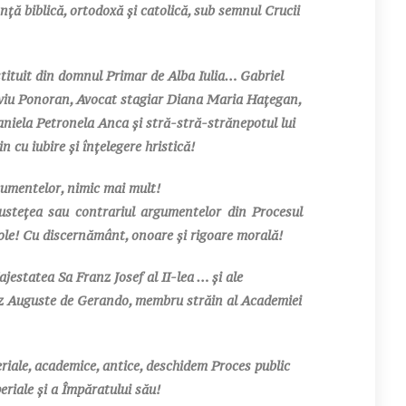
nță biblică, ortodoxă și catolică, sub semnul Crucii
uit din domnul Primar de Alba Iulia… Gabriel
viu Ponoran, Avocat stagiar Diana Maria Hațegan,
aniela Petronela Anca și stră-stră-strănepotul lui
cu iubire și înțelegere hristică!
cumentelor, nimic mai mult!
ețea sau contrariul argumentelor din Procesul
cole! Cu discernământ, onoare și rigoare morală!
estatea Sa Franz Josef al II-lea … și ale
cez Auguste de Gerando, membru străin al Academiei
riale, academice, antice, deschidem Proces public
riale și a Împăratului său!