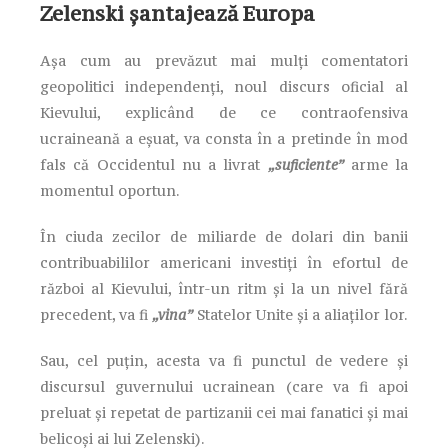
Zelenski șantajează Europa
Așa cum au prevăzut mai mulți comentatori
geopolitici independenți, noul discurs oficial al
Kievului, explicând de ce contraofensiva
ucraineană a eșuat, va consta în a pretinde în mod
fals că Occidentul nu a livrat
„suficiente”
arme la
momentul oportun.
În ciuda zecilor de miliarde de dolari din banii
contribuabililor americani investiți în efortul de
război al Kievului, într-un ritm și la un nivel fără
precedent, va fi
„vina”
Statelor Unite și a aliaților lor.
Sau, cel puțin, acesta va fi punctul de vedere și
discursul guvernului ucrainean (care va fi apoi
preluat și repetat de partizanii cei mai fanatici și mai
belicoși ai lui Zelenski).