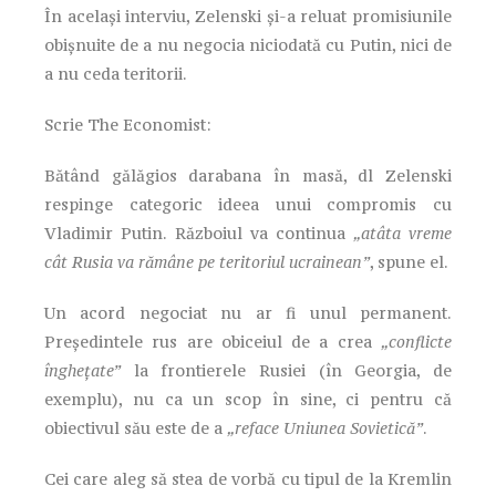
În același interviu, Zelenski și-a reluat promisiunile
obișnuite de a nu negocia niciodată cu Putin, nici de
a nu ceda teritorii.
Scrie The Economist:
Bătând gălăgios darabana în masă, dl Zelenski
respinge categoric ideea unui compromis cu
Vladimir Putin. Războiul va continua
„atâta vreme
cât Rusia va rămâne pe teritoriul ucrainean”
, spune el.
Un acord negociat nu ar fi unul permanent.
Președintele rus are obiceiul de a crea
„conflicte
înghețate”
la frontierele Rusiei (în Georgia, de
exemplu), nu ca un scop în sine, ci pentru că
obiectivul său este de a
„reface Uniunea Sovietică”
.
Cei care aleg să stea de vorbă cu tipul de la Kremlin