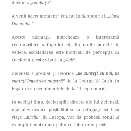
devine o
„tendință”.
A venit acest moment? Nu, nu încă, spune el.
„Slavă
Domnului.”
Aceste afirmații marchează o interesantă
recunoaștere a faptului că, din multe puncte de
vedere, escaladarea este motivată de percepția că
Occidentul este văzut ca
„slab”.
Zelenski a preluat și retorica
„fie sunteți cu noi, fie
sunteți împotriva noastră”
de la George W. Bush, în
legătură cu evenimentele de la 11 septembrie.
În același timp, declarațiile directe ale lui Zelenski,
mai ales despre posibilitatea ca refugiații să facă
viața
„dificilă”
în Europa, vor da probabil tonul și
exemplul pentru mulți dintre subordonații săi.