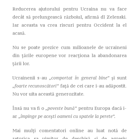
Reducerea ajutorului pentru Ucraina nu va face
decât să prelungească războiul, afirmă dl Zelenski.
Iar aceasta va crea riscuri pentru Occident la el
acasă.
Nu se poate prezice cum milioanele de ucraineni
din țările europene vor reacționa la abandonarea
țării lor.
Ucrainenii s-au
„comportat în general bine”
și sunt
„foarte recunoscători”
față de cei care i-au adăpostit.
Nu vor uita această generozitate.
Însă nu va fi o
„poveste bună”
pentru Europa dacă i-
ar
„împinge pe acești oameni cu spatele la perete”.
Mai mulți comentatori online au luat notă de
retorica sa uimitor de deschisă și de agresiv