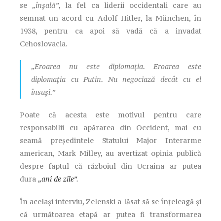
se
„înșală”
, la fel ca liderii occidentali care au
semnat un acord cu Adolf Hitler, la München, în
1938, pentru ca apoi să vadă că a invadat
Cehoslovacia.
„Eroarea nu este diplomația. Eroarea este
diplomația cu Putin. Nu negociază decât cu el
însuși.”
Poate că acesta este motivul pentru care
responsabilii cu apărarea din Occident, mai cu
seamă președintele Statului Major Interarme
american, Mark Milley, au avertizat opinia publică
despre faptul că războiul din Ucraina ar putea
dura
„ani de zile”
.
În același interviu, Zelenski a lăsat să se înțeleagă și
că următoarea etapă ar putea fi transformarea