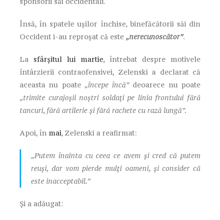
sponsorii săi occidentali.
Însă, în spatele ușilor închise, binefăcătorii săi din
Occident i-au reproșat că este
„nerecunoscător”
.
La
sfârșitul lui martie
,
întrebat despre motivele
întârzierii contraofensivei, Zelenski a declarat că
aceasta nu poate
„începe încă”
deoarece nu poate
„trimite curajoșii noștri soldați pe linia frontului fără
tancuri, fără artilerie și fără rachete cu rază lungă”.
Apoi, în
mai
,
Zelenski a reafirmat:
„Putem înainta cu ceea ce avem și cred că putem
reuși, dar vom pierde mulți oameni, și consider că
este inacceptabil.”
Și a adăugat: