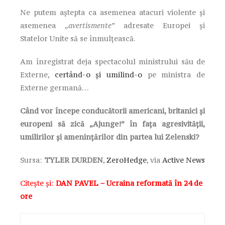
Ne putem aștepta ca asemenea atacuri violente și
asemenea
„avertismente”
adresate Europei și
Statelor Unite să se înmulțească.
Am înregistrat deja spectacolul ministrului său de
Externe,
certând-o și umilind-o
pe ministra de
Externe germană…
Când vor începe conducătorii americani, britanici și
europeni să zică „Ajunge!” în fața agresivității,
umilirilor și amenințărilor din partea lui Zelenski?
Sursa:
TYLER DURDEN
,
ZeroHedge
, via
Active News
Citește și:
DAN PAVEL – Ucraina reformată în 24 de
ore