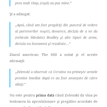
prea mult timp, (rușii) au pus mine.”
Și a adăugat:
„Apoi, când am fost pregătiți din punctul de vedere
al partenerilor noștri, deoarece, decizia de a ne da
(vehicule blindate) Bradley și alte tipuri de arme,
decizia nu înseamnă și rezultate…”
Ziarul american The Hill a notat și el aceste
afirmații:
„Zelenski a observat că Ucraina nu primește armele
promise imediat după ce au fost anunțate de către
aliați.”
Nu este pentru
prima dată
când Zelenski dă vina pe
lentoarea în aprovizionare și pregătire acordate de