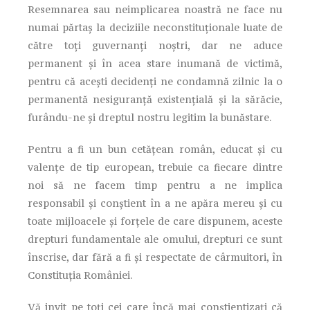
Resemnarea sau neimplicarea noastră ne face nu
numai părtaș la deciziile neconstituționale luate de
către toți guvernanți noștri, dar ne aduce
permanent și în acea stare inumană de victimă,
pentru că acești decidenți ne condamnă zilnic la o
permanentă nesiguranță existențială și la sărăcie,
furându-ne și dreptul nostru legitim la bunăstare.
Pentru a fi un bun cetățean român, educat și cu
valențe de tip european, trebuie ca fiecare dintre
noi să ne facem timp pentru a ne implica
responsabil și conștient în a ne apăra mereu și cu
toate mijloacele și forțele de care dispunem, aceste
drepturi fundamentale ale omului, drepturi ce sunt
înscrise, dar fără a fi și respectate de cârmuitori, în
Constituția României.
Vă invit pe toți cei care încă mai conștientizați că