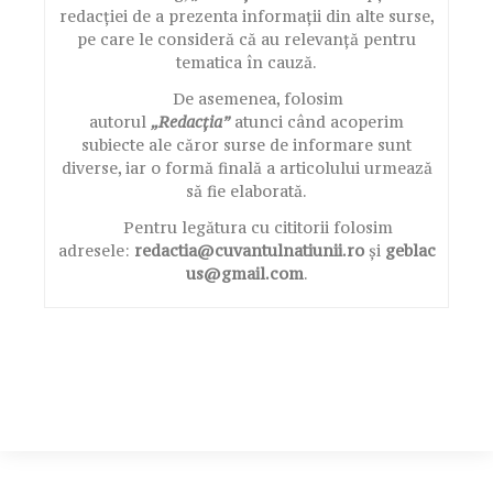
redacției de a prezenta informații din alte surse,
pe care le consideră că au relevanță pentru
tematica în cauză.
De asemenea, folosim
autorul
„Redacția”
atunci când acoperim
subiecte ale căror surse de informare sunt
diverse, iar o formă finală a articolului urmează
să fie elaborată.
Pentru legătura cu cititorii folosim
adresele:
redactia@cuvantulnatiunii.ro
și
geblac
us@gmail.com
.