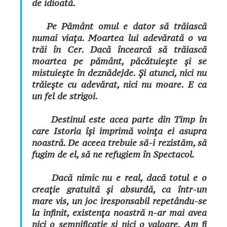
de idioată.
Pe Pământ omul e dator să trăiască
numai viața. Moartea lui adevărată o va
trăi în Cer. Dacă încearcă să trăiască
moartea pe pământ, păcătuiește și se
mistuiește în deznădejde. Și atunci, nici nu
trăiește cu adevărat, nici nu moare. E ca
un fel de strigoi.
Destinul este acea parte din Timp în
care Istoria își imprimă voința ei asupra
noastră. De aceea trebuie să-i rezistăm, să
fugim de el, să ne refugiem în Spectacol.
Dacă nimic nu e real, dacă totul e o
creație gratuită și absurdă, ca într-un
mare vis, un joc iresponsabil repetându-se
la infinit, existența noastră n-ar mai avea
nici o semnificație și nici o valoare. Am fi