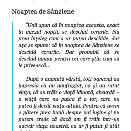
Noaptea de Sânziene
“Unii spun că în noaptea aceasta, exact
la miezul nopţii, se deschid cerurile. Nu
prea înţeleg cum s-ar putea deschide, dar
aşa se spune: că în noaptea de Sânziene se
deschid cerurile. Dar probabil că se
deschid numai pentru cei care ştiu cum să
le privească…
După o anumită vârstă, toți oamenii au
impresia că au naufragiat, că și-au ratat
viața, că au trăit o viață idioată, absurdă –
o viață care nu putea fi a lor, care nu
putea fi decât viața altuia. Pentru că avem
o părere prea bună despre noi înșine și nu
putem crede că dacă am fi trăit într-un
adevăr viața noastră, ea ar fi putut fi atât