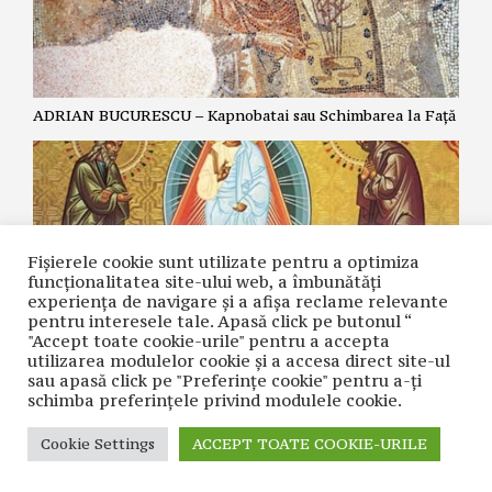
ADRIAN BUCURESCU – Kapnobatai sau Schimbarea la Față
Fișierele cookie sunt utilizate pentru a optimiza
funcţionalitatea site-ului web, a îmbunătăţi
experienţa de navigare şi a afişa reclame relevante
pentru interesele tale. Apasă click pe butonul “
"Accept toate cookie-urile" pentru a accepta
utilizarea modulelor cookie şi a accesa direct site-ul
ZOE DANTES – Schimbarea la Față și cea de-a cincea
sau apasă click pe "Preferințe cookie" pentru a-ţi
Evanghelie.
schimba preferinţele privind modulele cookie.
Cookie Settings
ACCEPT TOATE COOKIE-URILE
CONTACT
| © COPYRIGHT 2021 CUVÂNTUL NAȚIUNII | REALIZAT ÎN
CADRUL PROIECTULUI
WACADEMY.RO