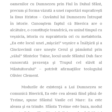
oamenilor cu Dumnezeu prin Fiul în Duhul Sfânt,
precum şi forma văzută a unei raportări suprafireşti
la Iisus Hristos – Cuvântul lui Dumnezeu Întrupat
în istorie. Cunoaştem faptul că Biserica are o
alcătuire, o constituţie teandrică, ea unind timpul cu
veşnicia, istoria cu supraistoria ori cu metaistoria.
„Ea este locul unei „mişcări” veşnice a Înălţării şi a
Cincizecimii care uneşte Cerul şi pământul prin
„vălul” Sfintelor Taine, locul unde Sfântul Duh face
cunoscută prezenţa şi Trupul cel slăvit al
Mântuitorului” – potrivit afirmaţiilor teologului
Olivier Clement.
Modurile de existenţă a Lui Dumnezeu se
comunică Bisericii, Ea este cea aleasă fiind plină de
Treime, spune Sfântul Vasile cel Mare: Ea este
aleasa şi ea trimite. Sfânta Treime este baza, modul