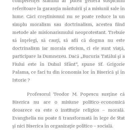
competenţei Statului ar putea genera suspiciuni
referitoare la garanţia mântuirii şi a misiunii sale în
lume. Căci creştinismul nu se poate reduce la un
simplu moralism sau doctrinalism, acestea fiind
metode ale misionarismului neoprotestant. Trebuie
să înţelegi, să cauţi, să afli că dogma nu este
doctrinalism iar morala eticism, ci ele sunt viaţă,
participare la Dumnezeu. Dacă „Bucuria Tatălui şi a
Fiului este în Duhul Sfânt”, spune Sf. Grigorie
Palama, ce faci tu din iconomia lor în Biserică şi în
Istorie ?
Profesorul Teodor M. Popescu susţine că
Biserica nu are o misiune politico-economică
deoarece ea este o instituţie religios – morală.
Evanghelia nu poate fi transformată în lege de Stat
şi nici Biserica în organizaţie politico – socială.