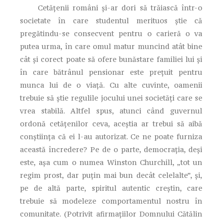
Cetăţenii români şi-ar dori să trăiască într-o
societate în care studentul merituos ştie că
pregătindu-se consecvent pentru o carieră o va
putea urma, în care omul matur muncind atât bine
cât şi corect poate să ofere bunăstare familiei lui şi
în care bătrânul pensionar este preţuit pentru
munca lui de o viaţă. Cu alte cuvinte, oamenii
trebuie să ştie regulile jocului unei societăţi care se
vrea stabilă. Altfel spus, atunci când guvernul
ordonă cetăţenilor ceva, aceştia ar trebui să aibă
conştiinţa că ei l-au autorizat. Ce ne poate furniza
această încredere? Pe de o parte, democraţia, deşi
este, aşa cum o numea Winston Churchill, „tot un
regim prost, dar puţin mai bun decât celelalte”, şi,
pe de altă parte, spiritul autentic creştin, care
trebuie să modeleze comportamentul nostru în
comunitate. (Potrivit afirmaţiilor Domnului Cătălin