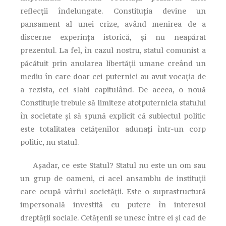
reflecţii îndelungate. Constituţia devine un
pansament al unei crize, având menirea de a
discerne experinţa istorică, şi nu neapărat
prezentul. La fel, în cazul nostru, statul comunist a
păcătuit prin anularea libertăţii umane creând un
mediu în care doar cei puternici au avut vocaţia de
a rezista, cei slabi capitulând. De aceea, o nouă
Constituţie trebuie să limiteze atotputernicia statului
în societate şi să spună explicit că subiectul politic
este totalitatea cetăţenilor adunaţi într-un corp
politic, nu statul.
Aşadar, ce este Statul? Statul nu este un om sau
un grup de oameni, ci acel ansamblu de instituţii
care ocupă vârful societăţii. Este o suprastructură
impersonală investită cu putere în interesul
dreptăţii sociale. Cetăţenii se unesc între ei şi cad de