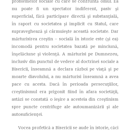
problemelor sociale cu care se confruntă omul. Ea
nu poate fi un spectator indiferent, pasiv şi
superficial, fără participare directă şi substanţială,
în raport cu societatea şi implicit cu Statul, care
supraveghează şi cârmuieşte această societate. Dar
mărturisirea creştin – socială în istorie este (şi ea)
incomodă pentru societatea bazată pe minciună,
înşelăciune şi violenţă. A mărturisi pe Dumnezeu,
inclusiv din punctul de vedere al doctrinei sociale a
Bisericii, înseamnă a declara război pe viaţă şi pe
moarte diavolului, a nu mărturisi înseamnă a avea
pace cu acesta. Dacă în perioada persecuţiilor,
creştinismul era prigonit fiind în afara societăţii,
astăzi se constată o ieşire a acesteia din creştinism
spre puncte centrifuge ale autoumanizării şi ale
autosuficienţei.
Vocea profetică a Bisericii se aude în istorie, căci