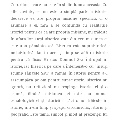
Cerurilor – care nu este în şi din lumea aceasta. Cu
alte cuvinte, ea nu este o simplă parte a istoriei
deoarece ea are propria misiune specifică, ci o
asumare a ei, fără a se confunda cu realităţile
istoriei pentru că ea are propria misiune, nu trăieşte
în afara lor. Deşi Biserica este din cer, misiunea ei
este una pământească. Biserica este supraistorică,
metaistorică dar în acelaşi timp se află în istorie
pentru că Iisus Hristos Domnul S-a întrupat în
istorie, iar Biserica pe care a întemeiat-o cu “însuşi
scump sângele Său” a rămas în istorie pentru a-l
răscumpăra pe om pentru supraistorie. Biserica nu
ignoră, nu refuză şi nu respinge istoria, ci şi-o
asumă, fiindcă misiunea ei este nu numai
eshatologică ci şi istorică – căci omul trăieşte în
istorie, într-un timp şi spaţiu circumscris, istoric şi
geografic. Este taină, simbol şi mod al prezenţei lui