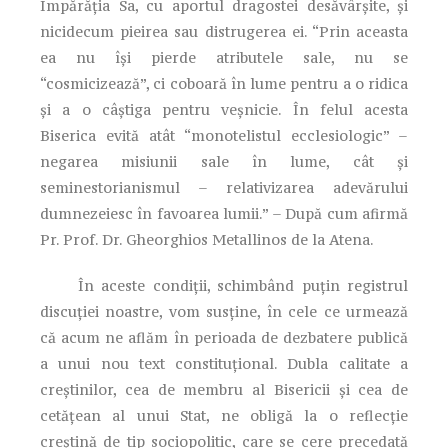
Împărăţia Sa, cu aportul dragostei desăvârşite, şi
nicidecum pieirea sau distrugerea ei. “Prin aceasta
ea nu îşi pierde atributele sale, nu se
“cosmicizează”, ci coboară în lume pentru a o ridica
şi a o câştiga pentru veşnicie. În felul acesta
Biserica evită atât “monotelistul ecclesiologic” –
negarea misiunii sale în lume, cât şi
seminestorianismul – relativizarea adevărului
dumnezeiesc în favoarea lumii.” – După cum afirmă
Pr. Prof. Dr. Gheorghios Metallinos de la Atena.
În aceste condiţii, schimbând puţin registrul
discuţiei noastre, vom susţine, în cele ce urmează
că acum ne aflăm în perioada de dezbatere publică
a unui nou text constituţional. Dubla calitate a
creştinilor, cea de membru al Bisericii şi cea de
cetăţean al unui Stat, ne obligă la o reflecţie
creştină de tip sociopolitic, care se cere precedată