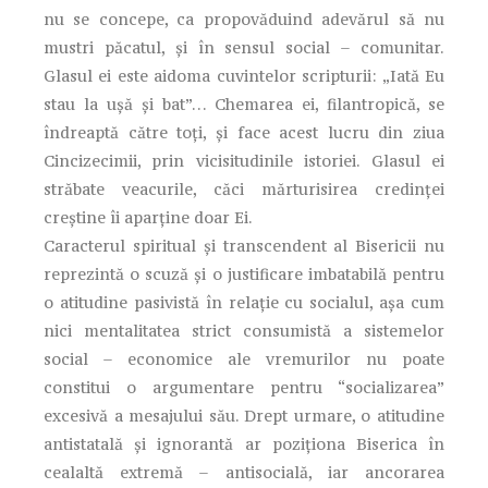
nu se concepe, ca propovăduind adevărul să nu
mustri păcatul, şi în sensul social – comunitar.
Glasul ei este aidoma cuvintelor scripturii: „Iată Eu
stau la uşă şi bat”… Chemarea ei, filantropică, se
îndreaptă către toţi, şi face acest lucru din ziua
Cincizecimii, prin vicisitudinile istoriei. Glasul ei
străbate veacurile, căci mărturisirea credinţei
creştine îi aparţine doar Ei.
Caracterul spiritual şi transcendent al Bisericii nu
reprezintă o scuză şi o justificare imbatabilă pentru
o atitudine pasivistă în relaţie cu socialul, aşa cum
nici mentalitatea strict consumistă a sistemelor
social – economice ale vremurilor nu poate
constitui o argumentare pentru “socializarea”
excesivă a mesajului său. Drept urmare, o atitudine
antistatală şi ignorantă ar poziţiona Biserica în
cealaltă extremă – antisocială, iar ancorarea