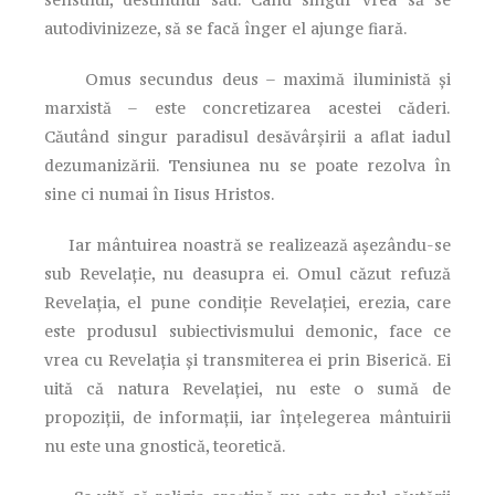
autodivinizeze, să se facă înger el ajunge fiară.
Omus secundus deus – maximă iluministă şi
marxistă – este concretizarea acestei căderi.
Căutând singur paradisul desăvârşirii a aflat iadul
dezumanizării. Tensiunea nu se poate rezolva în
sine ci numai în Iisus Hristos.
Iar mântuirea noastră se realizează aşezându-se
sub Revelaţie, nu deasupra ei. Omul căzut refuză
Revelaţia, el pune condiţie Revelaţiei, erezia, care
este produsul subiectivismului demonic, face ce
vrea cu Revelaţia şi transmiterea ei prin Biserică. Ei
uită că natura Revelaţiei, nu este o sumă de
propoziţii, de informaţii, iar înţelegerea mântuirii
nu este una gnostică, teoretică.