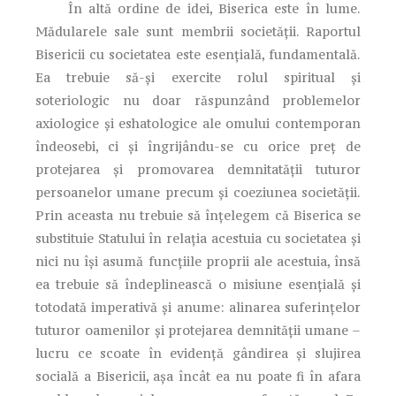
În altă ordine de idei, Biserica este în lume.
Mădularele sale sunt membrii societăţii. Raportul
Bisericii cu societatea este esenţială, fundamentală.
Ea trebuie să-şi exercite rolul spiritual şi
soteriologic nu doar răspunzând problemelor
axiologice şi eshatologice ale omului contemporan
îndeosebi, ci şi îngrijându-se cu orice preţ de
protejarea şi promovarea demnitatăţii tuturor
persoanelor umane precum şi coeziunea societăţii.
Prin aceasta nu trebuie să înţelegem că Biserica se
substituie Statului în relaţia acestuia cu societatea şi
nici nu îşi asumă funcţiile proprii ale acestuia, însă
ea trebuie să îndeplinească o misiune esenţială şi
totodată imperativă şi anume: alinarea suferinţelor
tuturor oamenilor şi protejarea demnităţii umane –
lucru ce scoate în evidenţă gândirea şi slujirea
socială a Bisericii, aşa încât ea nu poate fi în afara