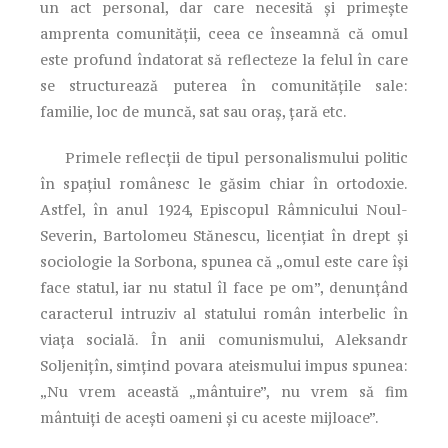
un act personal, dar care necesită şi primeşte
amprenta comunităţii, ceea ce înseamnă că omul
este profund îndatorat să reflecteze la felul în care
se structurează puterea în comunităţile sale:
familie, loc de muncă, sat sau oraş, ţară etc.
Primele reflecţii de tipul personalismului politic
în spaţiul românesc le găsim chiar în ortodoxie.
Astfel, în anul 1924, Episcopul Râmnicului Noul-
Severin, Bartolomeu Stănescu, licenţiat în drept şi
sociologie la Sorbona, spunea că „omul este care îşi
face statul, iar nu statul îl face pe om”, denunţând
caracterul intruziv al statului român interbelic în
viaţa socială. În anii comunismului, Aleksandr
Soljeniţîn, simţind povara ateismului impus spunea:
„Nu vrem această „mântuire”, nu vrem să fim
mântuiţi de aceşti oameni şi cu aceste mijloace”.