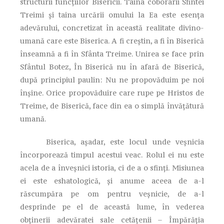
structurii funcţiilor Bisericii. Taina coborârii Sfintei
Treimi şi taina urcării omului la Ea este esenţa
adevărului, concretizat în această realitate divino-
umană care este Biserica. A fi creştin, a fi în Biserică
înseamnă a fi în Sfânta Treime. Unirea se face prin
Sfântul Botez, În Biserică nu în afară de Biserică,
după principiul paulin: Nu ne propovăduim pe noi
înşine. Orice propovăduire care rupe pe Hristos de
Treime, de Biserică, face din ea o simplă învăţătură
umană.
Biserica, aşadar, este locul unde veşnicia
încorporează timpul acestui veac. Rolul ei nu este
acela de a înveşnici istoria, ci de a o sfinţi. Misiunea
ei este eshatologică, şi anume aceea de a-l
răscumpăra pe om pentru veşnicie, de a-l
desprinde pe el de această lume, în vederea
obţinerii adevăratei sale cetăţenii – Împărăţia