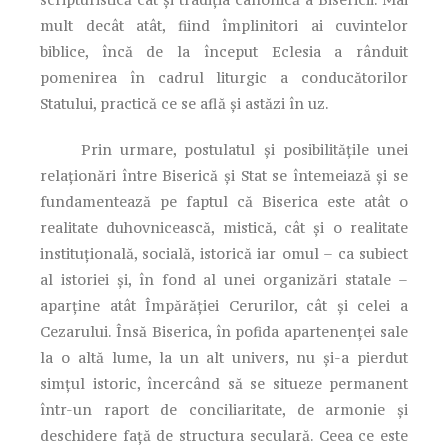
mult decât atât, fiind împlinitori ai cuvintelor
biblice, încă de la început Eclesia a rânduit
pomenirea în cadrul liturgic a conducătorilor
Statului, practică ce se află şi astăzi în uz.
Prin urmare, postulatul şi posibilităţile unei
relaţionări între Biserică şi Stat se întemeiază şi se
fundamentează pe faptul că Biserica este atât o
realitate duhovnicească, mistică, cât şi o realitate
instituţională, socială, istorică iar omul – ca subiect
al istoriei şi, în fond al unei organizări statale –
aparţine atât Împărăţiei Cerurilor, cât şi celei a
Cezarului. Însă Biserica, în pofida apartenenţei sale
la o altă lume, la un alt univers, nu şi-a pierdut
simţul istoric, încercând să se situeze permanent
într-un raport de conciliaritate, de armonie şi
deschidere faţă de structura seculară. Ceea ce este