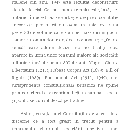
Italiene din anul 1947 este rezultat deconstruirii
statului fascist. Cel mai bun exemplu este, însă, cel
britanic: în acest caz se vorbeşte despre o contituţie
„nescrisă”, pentru că nu avem un unic text. Sunt
peste 80 de volume care stau pe masa din mijlocul
Camerei Comunelor. Este, deci, o constituţie „foarte
scrisă” care adună decizii, norme, tradiţii etc.,
apărute în urma unor tensiuni majore ale societăţii
britanice încă de acum 800 de ani: Magna Charta
Libertatum (1215), Habeas Corpus Act (1679), Bill of
Rights (1689), Parliament Act (1911, 1949), etc.
Jurisprudenţa constituţională britanică ne spune
prin caracterul ei excepţional că un bun pact social
şi politic se consolidează pe tradiţie.
Astfel, vocaţia unei Constituţii este aceea de a
discerne ce a fost greşit în trecut pentru a
împrumuta viitorului societăţii pozitivul unei