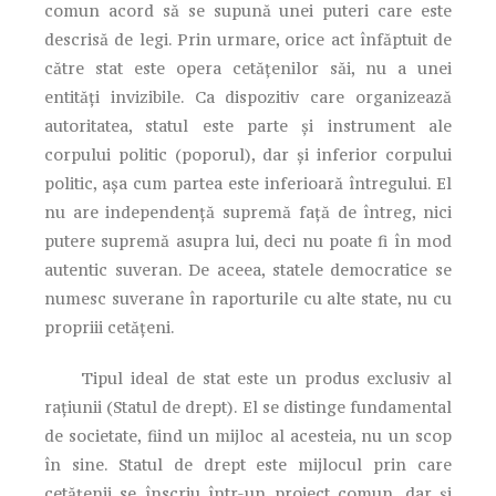
comun acord să se supună unei puteri care este
descrisă de legi. Prin urmare, orice act înfăptuit de
către stat este opera cetăţenilor săi, nu a unei
entităţi invizibile. Ca dispozitiv care organizează
autoritatea, statul este parte şi instrument ale
corpului politic (poporul), dar şi inferior corpului
politic, aşa cum partea este inferioară întregului. El
nu are independenţă supremă faţă de întreg, nici
putere supremă asupra lui, deci nu poate fi în mod
autentic suveran. De aceea, statele democratice se
numesc suverane în raporturile cu alte state, nu cu
propriii cetăţeni.
Tipul ideal de stat este un produs exclusiv al
raţiunii (Statul de drept). El se distinge fundamental
de societate, fiind un mijloc al acesteia, nu un scop
în sine. Statul de drept este mijlocul prin care
cetăţenii se înscriu într-un proiect comun, dar şi