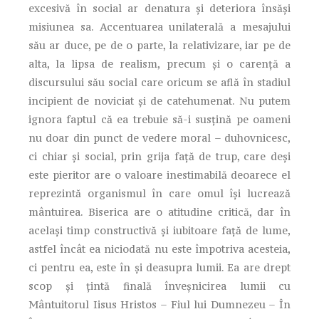
excesivă în social ar denatura şi deteriora însăşi
misiunea sa. Accentuarea unilaterală a mesajului
său ar duce, pe de o parte, la relativizare, iar pe de
alta, la lipsa de realism, precum şi o carenţă a
discursului său social care oricum se află în stadiul
incipient de noviciat şi de catehumenat. Nu putem
ignora faptul că ea trebuie să-i susţină pe oameni
nu doar din punct de vedere moral – duhovnicesc,
ci chiar şi social, prin grija faţă de trup, care deşi
este pieritor are o valoare inestimabilă deoarece el
reprezintă organismul în care omul îşi lucrează
mântuirea. Biserica are o atitudine critică, dar în
acelaşi timp constructivă şi iubitoare faţă de lume,
astfel încât ea niciodată nu este împotriva acesteia,
ci pentru ea, este în şi deasupra lumii. Ea are drept
scop şi ţintă finală înveşnicirea lumii cu
Mântuitorul Iisus Hristos – Fiul lui Dumnezeu – În