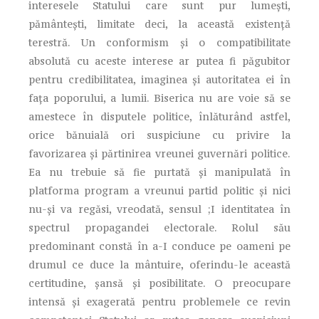
interesele Statului care sunt pur lumeşti,
pământeşti, limitate deci, la această existenţă
terestră. Un conformism şi o compatibilitate
absolută cu aceste interese ar putea fi păgubitor
pentru credibilitatea, imaginea şi autoritatea ei în
faţa poporului, a lumii. Biserica nu are voie să se
amestece în disputele politice, înlăturând astfel,
orice bănuială ori suspiciune cu privire la
favorizarea şi părtinirea vreunei guvernări politice.
Ea nu trebuie să fie purtată şi manipulată în
platforma program a vreunui partid politic şi nici
nu-şi va regăsi, vreodată, sensul ;I identitatea în
spectrul propagandei electorale. Rolul său
predominant constă în a-I conduce pe oameni pe
drumul ce duce la mântuire, oferindu-le această
certitudine, şansă şi posibilitate. O preocupare
intensă şi exagerată pentru problemele ce revin