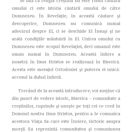
Se uită că religia creştină nu este rodul căutării
omului ci este istoria căutării omului de către
Dumnezeu. În Revelaţie, în această căutare şi
descoperire, Dumnezeu nu comunică numai
adevărul despre El, ci se deschide El Însuşi şi ne
arată condiţiile mântuirii în El. Unirea omului cu
Dumnezeu este scopul Revelaţiei, deci umanul este
uman numai în Dumnezeu. Această înfiere a
noastră în Iisus Hristos se realizează în Biserică.
Acesta este mesajul Ortodoxiei şi puterea ei unică:
accesul la duhul înfierii.
Trecând de la această introducere, voi susţine că
din punct de vedere istoric, Biserica – comunitate a
creştinilor, cuprinde şi uneşte pe toţi cei ce cred în
Domnul nostru Iisus Hristos, pentru a le comunica
acestora Viaţa Sa care este Înviere, victorie asupra
morţii. Ea reprezintă comunitatea şi comuniunea