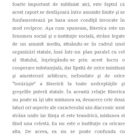
foarte important de subliniat aici, este faptul că
acest raport se desfăşoară între anumite limite şi se
funfamentează pe baza unor condiţii invocate în
mod reciproc. Aşa cum spuneam, Biserica este un
fenomen social şi o instituţie socială, strâns legate
de un anumit mediu, situându-se în cadrul unei
organizări statale, însă într-un plan paralel cu cel
al Statului, înţelegându-se prin acest lucru o
cooperare substanţială, dar lipsită de orice imixtiuni
şi amestecuri arbitrare, nefondate şi de orice
“tovărăşie” a Bisericii la toate nedreptăţile şi
greşelile puterii statale. În această relaţie Biserica
nu poate să îşi uite misiunea sa, deoarece cele două
laturi ori aspecte ale caracterului său diacronic sunt
strâns unite iar fiinţa ei este teandrică, misiunea ei
fiind una celestă. Ea nu este o instituţie ca oricare
alta. De aceea, ea nu se poate confunda cu