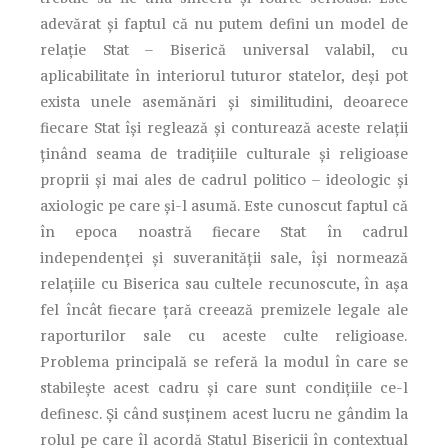
adevărat şi faptul că nu putem defini un model de
relaţie Stat – Biserică universal valabil, cu
aplicabilitate în interiorul tuturor statelor, deşi pot
exista unele asemănări şi similitudini, deoarece
fiecare Stat îşi reglează şi conturează aceste relaţii
ţinând seama de tradiţiile culturale şi religioase
proprii şi mai ales de cadrul politico – ideologic şi
axiologic pe care şi-l asumă. Este cunoscut faptul că
în epoca noastră fiecare Stat în cadrul
independenţei şi suveranităţii sale, îşi normează
relaţiile cu Biserica sau cultele recunoscute, în aşa
fel încât fiecare ţară creează premizele legale ale
raporturilor sale cu aceste culte religioase.
Problema principală se referă la modul în care se
stabileşte acest cadru şi care sunt condiţiile ce-l
definesc. Şi când susţinem acest lucru ne gândim la
rolul pe care îl acordă Statul Bisericii în contextual