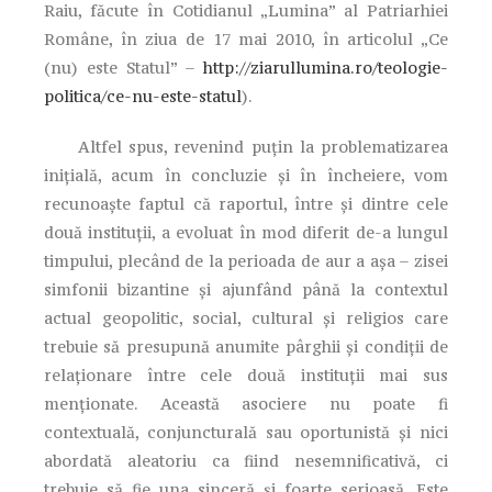
Raiu, făcute în Cotidianul „Lumina” al Patriarhiei
Române, în ziua de 17 mai 2010, în articolul „Ce
(nu) este Statul” –
http://ziarullumina.ro/teologie-
politica/ce-nu-este-statul
).
Altfel spus, revenind puţin la problematizarea
iniţială, acum în concluzie şi în încheiere, vom
recunoaşte faptul că raportul, între şi dintre cele
două instituţii, a evoluat în mod diferit de-a lungul
timpului, plecând de la perioada de aur a aşa – zisei
simfonii bizantine şi ajunfând până la contextul
actual geopolitic, social, cultural şi religios care
trebuie să presupună anumite pârghii şi condiţii de
relaţionare între cele două instituţii mai sus
menţionate. Această asociere nu poate fi
contextuală, conjuncturală sau oportunistă şi nici
abordată aleatoriu ca fiind nesemnificativă, ci
trebuie să fie una sinceră şi foarte serioasă. Este