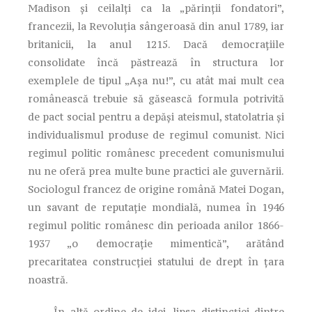
Madison şi ceilalţi ca la „părinţii fondatori”,
francezii, la Revoluţia sângeroasă din anul 1789, iar
britanicii, la anul 1215. Dacă democraţiile
consolidate încă păstrează în structura lor
exemplele de tipul „Aşa nu!”, cu atât mai mult cea
românească trebuie să găsească formula potrivită
de pact social pentru a depăşi ateismul, statolatria şi
individualismul produse de regimul comunist. Nici
regimul politic românesc precedent comunismului
nu ne oferă prea multe bune practici ale guvernării.
Sociologul francez de origine română Matei Dogan,
un savant de reputaţie mondială, numea în 1946
regimul politic românesc din perioada anilor 1866-
1937 „o democraţie mimentică”, arătând
precaritatea construcţiei statului de drept în ţara
noastră.
În altă ordine de idei, lipsa distincţiei dintre