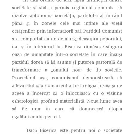
societate şi stat a permis regimului comunist să
dizolve autonomia societăţii, partidul-stat intrând
până şi în zonele cele mai intime ale vieţii
cetăţenilor prin informatorii săi. Partidul Comunist
s-a comportat ca un demiurg, deasupra poporului,
dar şi în interiorul lui. Biserica rămăsese singura
oază de umanitate într-o societate în care însuşi
partidul dorea să îşi asume şi puterea pastorală de
transformare a „omului nou” de tip sovietic.
Procedând aşa, comunismul demonstrează că
adevăratul său concurent a fost religia însăşi şi de
aceea a încercat să o înlocuiască cu o viziune
eshatologică profund materialistă. Noua lume avea
să fie una în care să domnească utopia
egalitarismului perfect.
Dacă Biserica este pentru noi o societate