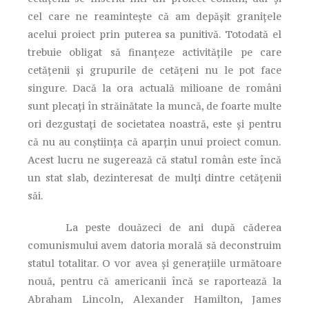
cel care ne reaminteşte că am depăşit graniţele
acelui proiect prin puterea sa punitivă. Totodată el
trebuie obligat să finanţeze activităţile pe care
cetăţenii şi grupurile de cetăţeni nu le pot face
singure. Dacă la ora actuală milioane de români
sunt plecaţi în străinătate la muncă, de foarte multe
ori dezgustaţi de societatea noastră, este şi pentru
că nu au conştiinţa că aparţin unui proiect comun.
Acest lucru ne sugerează că statul român este încă
un stat slab, dezinteresat de mulţi dintre cetăţenii
săi.
La peste douăzeci de ani după căderea
comunismului avem datoria morală să deconstruim
statul totalitar. O vor avea şi generaţiile următoare
nouă, pentru că americanii încă se raportează la
Abraham Lincoln, Alexander Hamilton, James