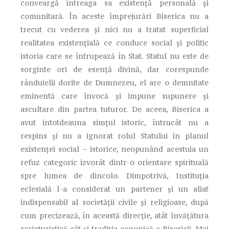
conveargă întreaga sa existenţă personală şi
comunitară. În aceste împrejurări Biserica nu a
trecut cu vederea şi nici nu a tratat superficial
realitatea existenţială ce conduce social şi politic
istoria care se întrupează în Stat. Statul nu este de
sorginte ori de esenţă divină, dar corespunde
rânduielii dorite de Dumnezeu, el are o demnitate
eminentă care învocă şi impune supunere şi
ascultare din partea tuturor. De aceea, Biserica a
avut intotdeauna simţul istoric, întrucât nu a
respins şi nu a ignorat rolul Statului în planul
existenţei social – istorice, neopunând acestuia un
refuz categoric izvorât dintr-o orientare spirituală
spre lumea de dincolo. Dimpotrivă, Instituţia
eclesială l-a considerat un partener şi un aliat
indispensabil al societăţii civile şi religioase, după
cum precizează, în această direcţie, atât învăţătura
scripturistică cât şi tradiţia canonică a Bisericii. Mai