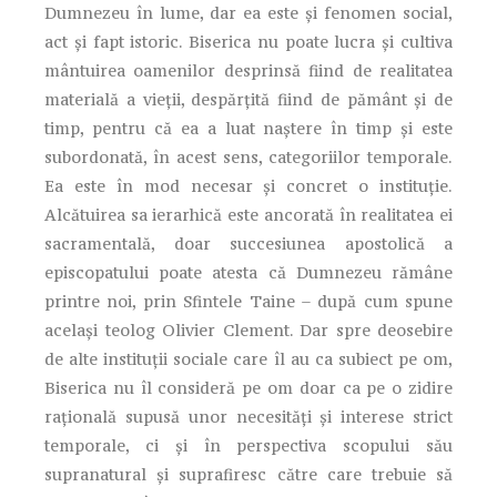
Dumnezeu în lume, dar ea este şi fenomen social,
act şi fapt istoric. Biserica nu poate lucra şi cultiva
mântuirea oamenilor desprinsă fiind de realitatea
materială a vieţii, despărţită fiind de pământ şi de
timp, pentru că ea a luat naştere în timp şi este
subordonată, în acest sens, categoriilor temporale.
Ea este în mod necesar şi concret o instituţie.
Alcătuirea sa ierarhică este ancorată în realitatea ei
sacramentală, doar succesiunea apostolică a
episcopatului poate atesta că Dumnezeu rămâne
printre noi, prin Sfintele Taine – după cum spune
acelaşi teolog Olivier Clement. Dar spre deosebire
de alte instituţii sociale care îl au ca subiect pe om,
Biserica nu îl consideră pe om doar ca pe o zidire
raţională supusă unor necesităţi şi interese strict
temporale, ci şi în perspectiva scopului său
supranatural şi suprafiresc către care trebuie să