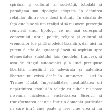
spiritual şi cultural al societăţii, totodată şi
paradigma sau tipologia adoptată în definirea
relaţiilor dintre cele două instituţii. În situaţia de
faţă este bine să fim realişti şi să nu avem pretenţia
reînvierii unor tipologii ce nu mai corespund
contextului istoric, politic, religios şi cultural al
vremurilor (de pildă modelul bizantin), dar nici nu
putem fi atât de ignoranţi încât să aspirăm spre
efemeritatea statutului laic (modelul francez), şi
asta de dragul autonomiei şi a unei presupuse
libertăţi, bineştiind că adevărata şi autentica
libertate nu există decât în Dumnezeu – Cel în
Treime lăudat. Imparţialitatea, neutralitatea ori
nepărtinirea Statului în relaţie cu cultele nu poate
însemna nicidecum enclavizarea Bisericii şi
transformarea acesteia într-un domeniu particular
în care intră cine poate şi iese cine vrea şi nu