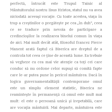
perfectă, întrucât este Trupul Tainic al
Mântuitorului nostru Iisus Hristos, statul nu va avea
niciodată aceeaşi vocaţie. Cu toate acestea, viaţa în
trup a creştinilor o pregăteşte pe cea „în duh”, ceea
ce se traduce prin nevoia de participare a
credincioşilor la realizarea binelui comun în viaţa
de aici. Mai mult decât atât, filosoful francez Pierre
Manent arată faptul că Biserica are dreptul de a
controla tot ceea ce ţine de această lume. Ea trebuie
să vegheze cu cea mai vie atenţie ca toţi cei care
conduc să nu ordone celor supuşi să comită fapte
care le-ar putea pune în pericol mântuirea. Dacă în
logica guvernamentalităţii contemporane omul
este un simplu element statistic, Biserica ne
reaminteşte în permanenţă că omul este mult mai
mult: el este o persoană unică şi irepetabilă, care
are vocaţia mântuirii. Mai departe, mântuirea este