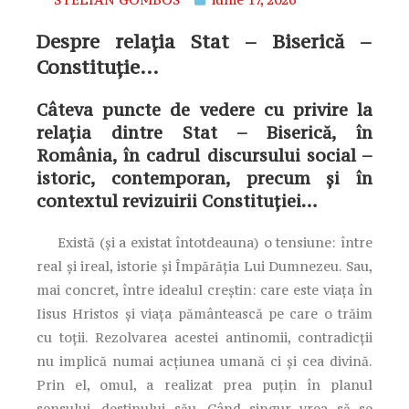
Despre relaţia Stat – Biserică –
Constituţie…
Câteva puncte de vedere cu privire la
relaţia dintre Stat – Biserică, în
România, în cadrul discursului social –
istoric, contemporan, precum şi în
contextul revizuirii Constituţiei…
Există (şi a existat întotdeauna) o tensiune: între
real şi ireal, istorie şi Împărăţia Lui Dumnezeu. Sau,
mai concret, între idealul creştin: care este viaţa în
Iisus Hristos şi viaţa pământească pe care o trăim
cu toţii. Rezolvarea acestei antinomii, contradicţii
nu implică numai acţiunea umană ci şi cea divină.
Prin el, omul, a realizat prea puţin în planul
sensului, destinului său. Când singur vrea să se