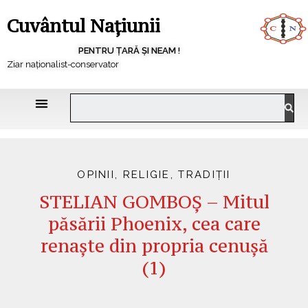
Cuvântul Națiunii
PENTRU ȚARĂ ȘI NEAM !
Ziar naționalist-conservator
OPINII
,
RELIGIE
,
TRADIȚII
STELIAN GOMBOȘ – Mitul
păsării Phoenix, cea care
renaște din propria cenușă
(1)