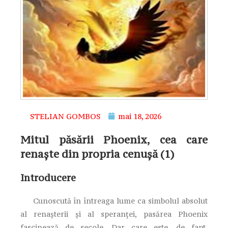
STELIAN GOMBOS
mai 18, 2026
Mitul păsării Phoenix, cea care
renaște din propria cenușă (1)
Introducere
Cunoscută în întreaga lume ca simbolul absolut
al renașterii și al speranței, pasărea Phoenix
fascinează de secole. Dar care este, de fapt,