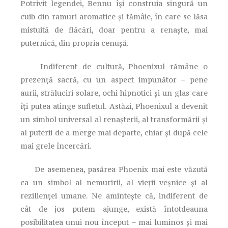
Potrivit legendei, Bennu își construia singură un
cuib din ramuri aromatice și tămâie, în care se lăsa
mistuită de flăcări, doar pentru a renaște, mai
puternică, din propria cenușă.
Indiferent de cultură, Phoenixul rămâne o
prezență sacră, cu un aspect impunător – pene
aurii, străluciri solare, ochi hipnotici și un glas care
îți putea atinge sufletul. Astăzi, Phoenixul a devenit
un simbol universal al renașterii, al transformării și
al puterii de a merge mai departe, chiar și după cele
mai grele încercări.
De asemenea, pasărea Phoenix mai este văzută
ca un simbol al nemuririi, al vieții veșnice și al
rezilienței umane. Ne amintește că, indiferent de
cât de jos putem ajunge, există întotdeauna
posibilitatea unui nou început – mai luminos și mai