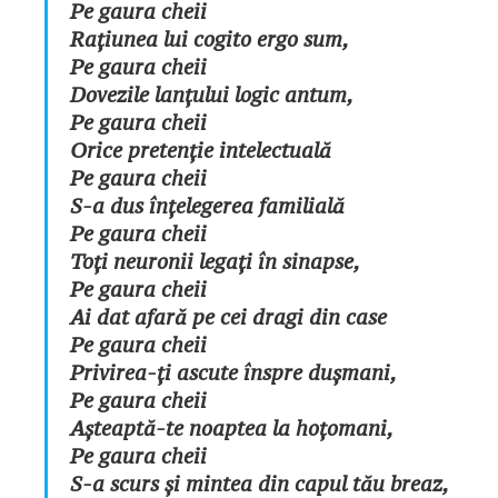
Pe gaura cheii
Rațiunea lui cogito ergo sum,
Pe gaura cheii
Dovezile lanțului logic antum,
Pe gaura cheii
Orice pretenție intelectuală
Pe gaura cheii
S-a dus înțelegerea familială
Pe gaura cheii
Toți neuronii legați în sinapse,
Pe gaura cheii
Ai dat afară pe cei dragi din case
Pe gaura cheii
Privirea-ți ascute înspre dușmani,
Pe gaura cheii
Așteaptă-te noaptea la hoțomani,
Pe gaura cheii
S-a scurs și mintea din capul tău breaz,