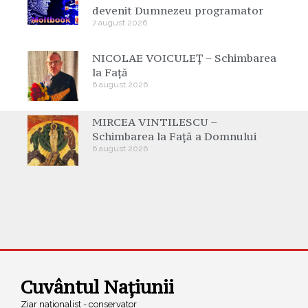
devenit Dumnezeu programator
7 august 2026
NICOLAE VOICULEȚ – Schimbarea
la Față
6 august 2026
MIRCEA VINTILESCU –
Schimbarea la Față a Domnului
6 august 2026
Cuvântul Națiunii
Ziar naționalist - conservator