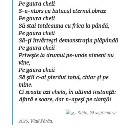
Pe gaura cheii
S-a-ntors ca butucul eternul obraz
Pe gaura cheii
Să stai totdeauna cu frica la pândă,
Pe gaura cheii
Să-ți învârtești demonstrația plăpândă
Pe gaura cheii
Privește la drumul pe-unde nimeni nu
vine,
Pe gaura cheii
Să știi c-ai pierdut totul, chiar și pe
mine.
Ci scoate azi cheia, în ultimă instanță:
Afară e soare, dar n-apeși pe clanță!
Sibiu, 24 septembrie
2025,
Vlad Pârău.