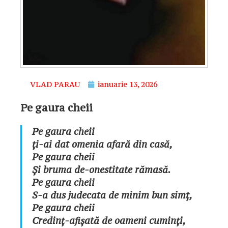
VLAD PARAU
ianuarie 13, 2026
Pe gaura cheii
Pe gaura cheii
ți-ai dat omenia afară din casă,
Pe gaura cheii
Și bruma de-onestitate rămasă.
Pe gaura cheii
S-a dus judecata de minim bun simț,
Pe gaura cheii
Credinț-afișată de oameni cuminți,