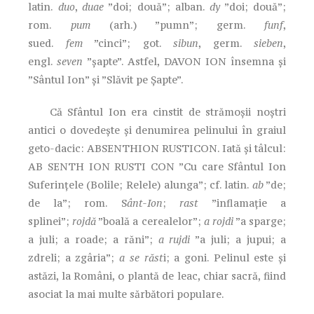
latin.
duo
,
duae
”doi; două”; alban.
dy
”doi; două”;
rom.
pum
(arh.) ”pumn”; germ.
funf
,
sued.
fem
”cinci”; got.
sibun
, germ.
sieben
,
engl.
seven
”șapte”. Astfel, DAVON ION însemna și
”Sântul Ion” și ”Slăvit pe Șapte”.
Că Sfântul Ion era cinstit de strămoșii noștri
antici o dovedește și denumirea pelinului în graiul
geto-dacic: ABSENTHION RUSTICON. Iată și tâlcul:
AB SENTH ION RUSTI CON ”Cu care Sfântul Ion
Suferințele (Bolile; Relele) alunga”; cf. latin.
ab
”de;
de la”; rom. S
ânt-Ion
;
rast
”inflamație a
splinei”;
rojdă
”boală a cerealelor”;
a rojdi
”a sparge;
a juli; a roade; a răni”;
a rujdi
”a juli; a jupui; a
zdreli; a zgâria”;
a se răst
i; a goni. Pelinul este și
astăzi, la Români, o plantă de leac, chiar sacră, fiind
asociat la mai multe sărbători populare.