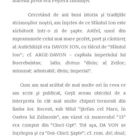
marelui preot era Peștera Ialomiței.
Cercetând de ani buni istoria și tradițiile
strămoșilor noștri, am înțeles de ce Sfântul Ion este
sărbătorit într-o zi de șapte. Astfel, unul din
supranumele celui mai mare profet, poet și cântăreț
al Antichității era DAVON ION, cu tâlcul de ”Sfântul
Ion”; cf. ARGE-DAVON – capitala imperiului lui
Buerebuistas; latin.
divinus
”divin; al Zeilor;
minunat; admirabil; divin; imperial”.
Cum am mai arăttat de mai multe ori în ceea ce
am scris și publicat, Geții aveau obiceiul de a
interpreta în cât mai multe chipuri termenii din
limba lor. Recent, sub titlul ”Ștefan cel Mare, în
Oastea lui Zalmoxis”, am văzut că numeralul ”13”
era compus din ”Cinci-Opt”. Tot așa, DA VON se
înțelegea și ca ”Doi-Cinci; Șapte”; cf. rom.
doi
;
două
;