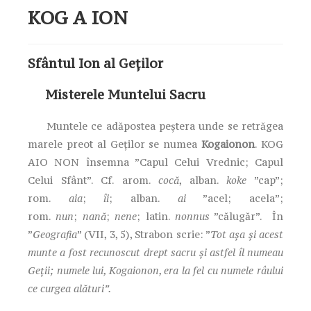
KOG A ION
Sfântul Ion al Geților
Misterele Muntelui Sacru
Muntele ce adăpostea peștera unde se retrăgea
marele preot al Geților se numea
Kogaionon
. KOG
AIO NON însemna ”Capul Celui Vrednic; Capul
Celui Sfânt”. Cf. arom.
cocă
, alban.
koke
”cap”;
rom.
aia
;
îi
; alban.
ai
”acel; acela”;
rom.
nun
;
nană
;
nene
; latin.
nonnus
”călugăr”. În
”
Geografia
” (VII, 3, 5), Strabon scrie: ”
Tot așa și acest
munte a fost recunoscut drept sacru și astfel îl numeau
Geții; numele lui, Kogaionon, era la fel cu numele râului
ce curgea alături”.