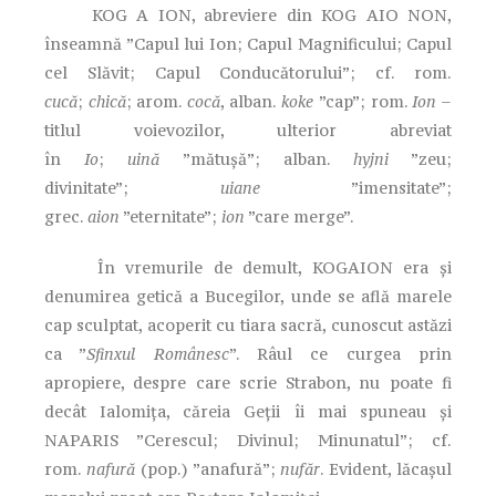
KOG A ION, abreviere din KOG AIO NON,
înseamnă ”Capul lui Ion; Capul Magnificului; Capul
cel Slăvit; Capul Conducătorului”; cf. rom.
cucă
;
chică
; arom.
cocă
, alban.
koke
”cap”; rom.
Ion
–
titlul voievozilor, ulterior abreviat
în
Io
;
uină
”mătușă”; alban.
hyjni
”zeu;
divinitate”;
uiane
”imensitate”;
grec.
aion
”eternitate”;
ion
”care merge”.
În vremurile de demult, KOGAION era și
denumirea getică a Bucegilor, unde se află marele
cap sculptat, acoperit cu tiara sacră, cunoscut astăzi
ca ”
Sfinxul Românesc
”. Râul ce curgea prin
apropiere, despre care scrie Strabon, nu poate fi
decât Ialomița, căreia Geții îi mai spuneau și
NAPARIS ”Cerescul; Divinul; Minunatul”; cf.
rom.
nafură
(pop.) ”anafură”;
nufăr
. Evident, lăcașul