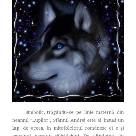
Simbolic, trăgându-se pe linie maternă din
neamul ”Lupilor”, Sfântul Andrei este el însuși un
lup
; de aceea, în mitofolclorul românesc el e și
patronul acestor sălbăticiuni. De altminteri, în