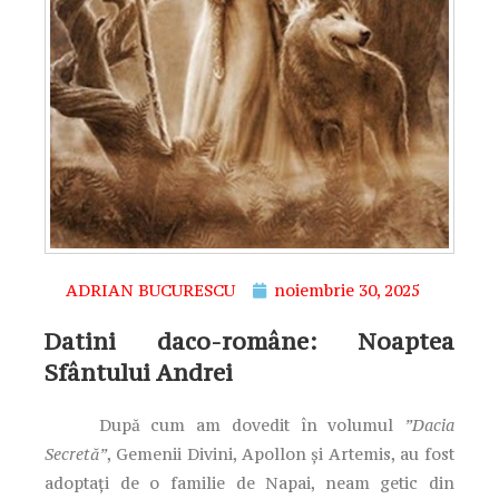
ADRIAN BUCURESCU
noiembrie 30, 2025
Datini daco-române: Noaptea
Sfântului Andrei
După cum am dovedit în volumul
”Dacia
Secretă”
, Gemenii Divini, Apollon și Artemis, au fost
adoptați de o familie de Napai, neam getic din