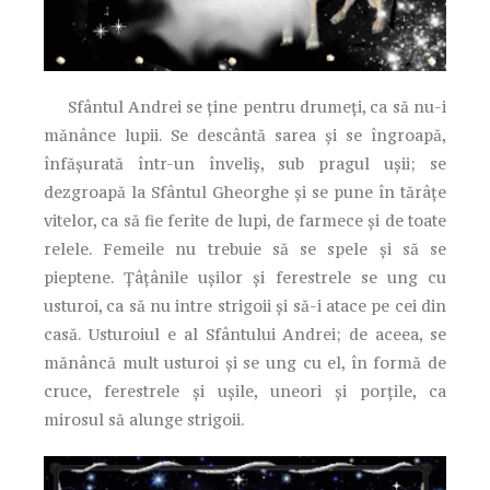
Sfântul Andrei se ține pentru drumeți, ca să nu-i
mănânce lupii. Se descântă sarea și se îngroapă,
înfășurată într-un înveliș, sub pragul ușii; se
dezgroapă la Sfântul Gheorghe și se pune în tărâțe
vitelor, ca să fie ferite de lupi, de farmece și de toate
relele. Femeile nu trebuie să se spele și să se
pieptene. Țâțânile ușilor și ferestrele se ung cu
usturoi, ca să nu intre strigoii și să-i atace pe cei din
casă. Usturoiul e al Sfântului Andrei; de aceea, se
mănâncă mult usturoi și se ung cu el, în formă de
cruce, ferestrele și ușile, uneori și porțile, ca
mirosul să alunge strigoii.