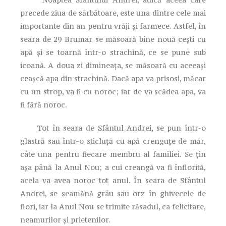
precede ziua de sărbătoare, este una dintre cele mai
importante din an pentru vrăji și farmece. Astfel, în
seara de 29 Brumar se măsoară bine nouă cești cu
apă și se toarnă într-o strachină, ce se pune sub
icoană. A doua zi dimineața, se măsoară cu aceeași
ceașcă apa din strachină. Dacă apa va prisosi, măcar
cu un strop, va fi cu noroc; iar de va scădea apa, va
fi fără noroc.
Tot în seara de Sfântul Andrei, se pun într-o
glastră sau într-o sticluță cu apă crenguțe de măr,
câte una pentru fiecare membru al familiei. Se țin
așa până la Anul Nou; a cui creangă va fi înflorită,
acela va avea noroc tot anul. În seara de Sfântul
Andrei, se seamănă grâu sau orz în ghivecele de
flori, iar la Anul Nou se trimite răsadul, ca felicitare,
neamurilor și prietenilor.