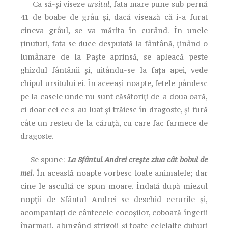
Ca să-și viseze
ursitul
, fata mare pune sub pernă
41 de boabe de grâu și, dacă visează că i-a furat
cineva grâul, se va mărita în curând. În unele
ținuturi, fata se duce despuiată la fântână, ținând o
lumânare de la Paște aprinsă, se apleacă peste
ghizdul fântânii și, uitându-se la fața apei, vede
chipul ursitului ei. În aceeași noapte, fetele pândesc
pe la casele unde nu sunt căsătoriți de-a doua oară,
ci doar cei ce s-au luat și trăiesc în dragoste, și fură
câte un resteu de la căruță, cu care fac farmece de
dragoste.
Se spune:
La Sfântul Andrei crește ziua cât bobul de
mei
.
În această noapte vorbesc toate animalele; dar
cine le ascultă ce spun moare. Îndată după miezul
nopții de Sfântul Andrei se deschid cerurile și,
acompaniați de cântecele cocoșilor, coboară îngerii
înarmați, alungând strigoii și toate celelalte duhuri