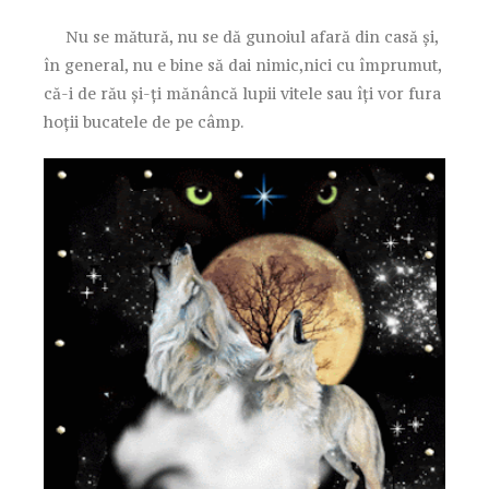
Nu se mătură, nu se dă gunoiul afară din casă și,
în general, nu e bine să dai nimic,nici cu împrumut,
că-i de rău și-ți mănâncă lupii vitele sau îți vor fura
hoții bucatele de pe câmp.