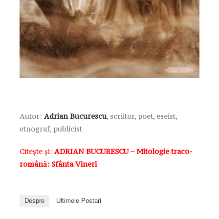
Autor:
Adrian Bucurescu
, scriitor, poet, eseist,
etnograf, publicist
Citește și:
ADRIAN BUCURESCU – Mitologie traco-
română: Sfânta Vineri
Despre
Ultimele Postari