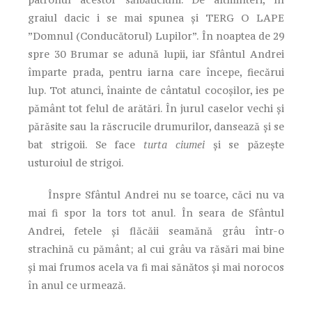
graiul dacic i se mai spunea și TERG O LAPE
”Domnul (Conducătorul) Lupilor”. În noaptea de 29
spre 30 Brumar se adună lupii, iar Sfântul Andrei
împarte prada, pentru iarna care începe, fiecărui
lup. Tot atunci, înainte de cântatul cocoșilor, ies pe
pământ tot felul de arătări. În jurul caselor vechi și
părăsite sau la răscrucile drumurilor, dansează și se
bat strigoii. Se face
turta ciumei
și se păzește
usturoiul de strigoi.
Înspre Sfântul Andrei nu se toarce, căci nu va
mai fi spor la tors tot anul. În seara de Sfântul
Andrei, fetele și flăcăii seamănă grâu într-o
strachină cu pământ; al cui grâu va răsări mai bine
și mai frumos acela va fi mai sănătos și mai norocos
în anul ce urmează.