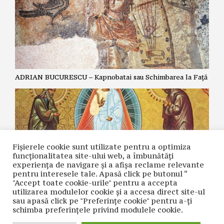
ADRIAN BUCURESCU – Kapnobatai sau Schimbarea la Față
Fișierele cookie sunt utilizate pentru a optimiza
funcţionalitatea site-ului web, a îmbunătăţi
experienţa de navigare şi a afişa reclame relevante
pentru interesele tale. Apasă click pe butonul “
"Accept toate cookie-urile" pentru a accepta
utilizarea modulelor cookie şi a accesa direct site-ul
ZOE DANTES – Schimbarea la Față și cea de-a cincea
sau apasă click pe "Preferințe cookie" pentru a-ţi
Evanghelie.
schimba preferinţele privind modulele cookie.