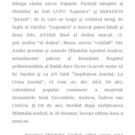
stânga râului sacru Naparis. Părinții adoptivi ai
Divinilor au fost LUPO
”Lupoaica”
și SABADIOS
”Șarpele”
, de la care se trage și celebrul steag de
luptă al Dacilor. ”Lupoaica” a născut patru băieți și
două fete, ANDAR fiind al doilea născut; cf.
got.
andhar
”al doilea”; lituan.
antras
”celălalt”. Din
Andar provine și numele Sfântului Apostol Andrei,
actualmente patron al României. Bogatul
polisemantism al limbii dace făcea ca acest nume să
fie înțeles și ca AN DAR ”Împlinirea Anului; La
Urma Anului”; cf. rom.
an
;
dar
;
dâră
. De aici,
calendarul popular românesc a moștenit
denumirile lunii Decembrie, Andrea, Îndrea sau
Undrea. Și tot de aici, imediat după sărbătoarea
Sfântului Andrei, la 30 Brumar, începe ultima lună a
unui an.
Noaptea Sfântului Andrei, adică aceea care