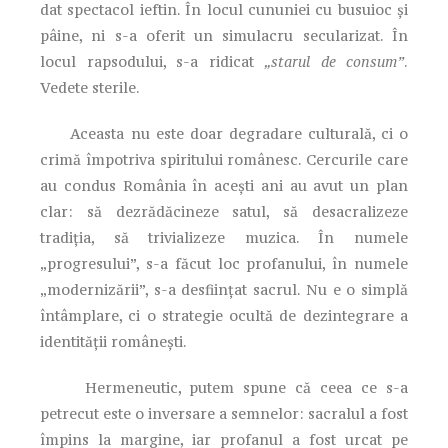
dat spectacol ieftin. În locul cununiei cu busuioc și
pâine, ni s-a oferit un simulacru secularizat. În
locul rapsodului, s-a ridicat
„starul de consum”
.
Vedete sterile.
Aceasta nu este doar degradare culturală, ci o
crimă împotriva spiritului românesc. Cercurile care
au condus România în acești ani au avut un plan
clar: să dezrădăcineze satul, să desacralizeze
tradiția, să trivializeze muzica. În numele
„progresului”, s-a făcut loc profanului, în numele
„modernizării”, s-a desființat sacrul. Nu e o simplă
întâmplare, ci o strategie ocultă de dezintegrare a
identității românești.
Hermeneutic, putem spune că ceea ce s-a
petrecut este o inversare a semnelor: sacralul a fost
împins la margine, iar profanul a fost urcat pe