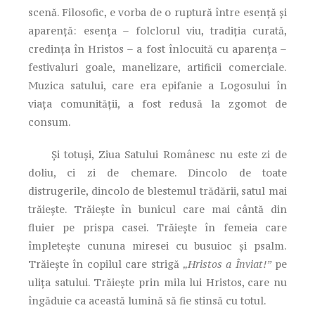
scenă. Filosofic, e vorba de o ruptură între esență și
aparență: esența – folclorul viu, tradiția curată,
credința în Hristos – a fost înlocuită cu aparența –
festivaluri goale, manelizare, artificii comerciale.
Muzica satului, care era epifanie a Logosului în
viața comunității, a fost redusă la zgomot de
consum.
Și totuși, Ziua Satului Românesc nu este zi de
doliu, ci zi de chemare. Dincolo de toate
distrugerile, dincolo de blestemul trădării, satul mai
trăiește. Trăiește în bunicul care mai cântă din
fluier pe prispa casei. Trăiește în femeia care
împletește cununa miresei cu busuioc și psalm.
Trăiește în copilul care strigă
„Hristos a Înviat!”
pe
ulița satului. Trăiește prin mila lui Hristos, care nu
îngăduie ca această lumină să fie stinsă cu totul.