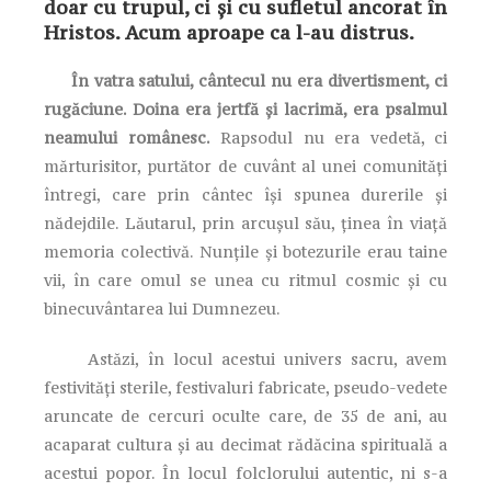
doar cu trupul, ci și cu sufletul ancorat în
Hristos. Acum aproape ca l-au distrus.
În vatra satului, cântecul nu era divertisment, ci
rugăciune. Doina era jertfă și lacrimă, era psalmul
neamului românesc.
Rapsodul nu era vedetă, ci
mărturisitor, purtător de cuvânt al unei comunități
întregi, care prin cântec își spunea durerile și
nădejdile. Lăutarul, prin arcușul său, ținea în viață
memoria colectivă. Nunțile și botezurile erau taine
vii, în care omul se unea cu ritmul cosmic și cu
binecuvântarea lui Dumnezeu.
Astăzi, în locul acestui univers sacru, avem
festivități sterile, festivaluri fabricate, pseudo-vedete
aruncate de cercuri oculte care, de 35 de ani, au
acaparat cultura și au decimat rădăcina spirituală a
acestui popor. În locul folclorului autentic, ni s-a