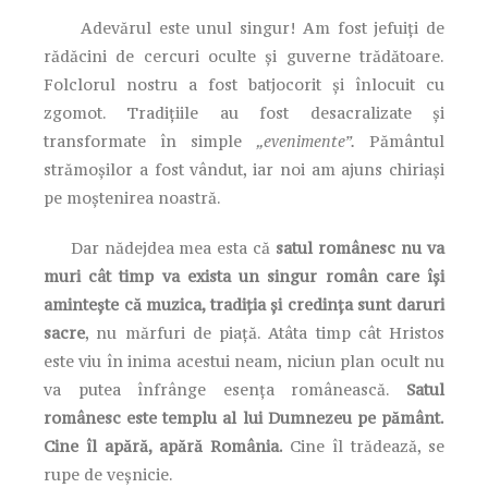
Adevărul este unul singur! Am fost jefuiți de
rădăcini de cercuri oculte și guverne trădătoare.
Folclorul nostru a fost batjocorit și înlocuit cu
zgomot. Tradițiile au fost desacralizate și
transformate în simple
„evenimente”.
Pământul
strămoșilor a fost vândut, iar noi am ajuns chiriași
pe moștenirea noastră.
Dar nădejdea mea esta că
satul românesc nu va
muri cât timp va exista un singur român care își
amintește că muzica, tradiția și credința sunt daruri
sacre
, nu mărfuri de piață. Atâta timp cât Hristos
este viu în inima acestui neam, niciun plan ocult nu
va putea înfrânge esența românească.
Satul
românesc este templu al lui Dumnezeu pe pământ.
Cine îl apără, apără România.
Cine îl trădează, se
rupe de veșnicie.