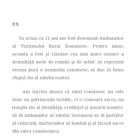
P.S.
În urmă cu 11 ani am fost desemnat Ambasador
al Turismului Rural Românesc. Pentru mine,
aceasta a fost și rămâne cea mai mare onoare a
demnității mele de român și de artist: să reprezint
esența pură a neamului românesc, să duc în lume
chipul viu al satului nostru.
Am înțeles atunci că satul românesc nu este
doar un patrimoniu turistic, ci o comoară sacră, un
templu viu al identității, credinței și muzicii noastre.
Să fii ambasador al satului înseamnă să fii purtător
al rădăcinii, mărturisitor al luminii și al tăcerii sacre
din vatra românească.