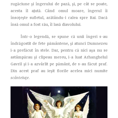
rugăciune şi îngerului de pază, şi, pe cât se poate,
acesta îl ajută. Când omul moare, îngerul îi
însoţeşte sufletul, arătându-i calea spre Rai. Dacă
însă omul a fost rău, îl lasă diavolului.
Într-o legendă, se spune că unii îngeri s-au
îndrăgostit de fete pământene, şi atunci Dumnezeu
i-a prefăcut în stele. Dar, pentru că nici aşa nu se
astâmpărau şi clipeau mereu, i-a luat Arhanghelul
Gavril şi i-a azvârlit pe pământ, de s-au făcut praf.
Din acest praf au ieşit florile acelea mici numite
scânteiuţe
.