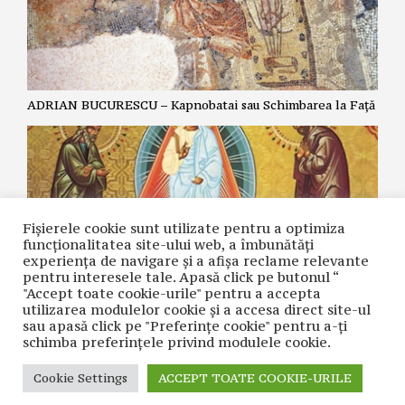
ADRIAN BUCURESCU – Kapnobatai sau Schimbarea la Față
Fișierele cookie sunt utilizate pentru a optimiza
funcţionalitatea site-ului web, a îmbunătăţi
experienţa de navigare şi a afişa reclame relevante
pentru interesele tale. Apasă click pe butonul “
"Accept toate cookie-urile" pentru a accepta
utilizarea modulelor cookie şi a accesa direct site-ul
ZOE DANTES – Schimbarea la Față și cea de-a cincea
sau apasă click pe "Preferințe cookie" pentru a-ţi
Evanghelie.
schimba preferinţele privind modulele cookie.
Cookie Settings
ACCEPT TOATE COOKIE-URILE
CONTACT
| © COPYRIGHT 2021 CUVÂNTUL NAȚIUNII | REALIZAT ÎN