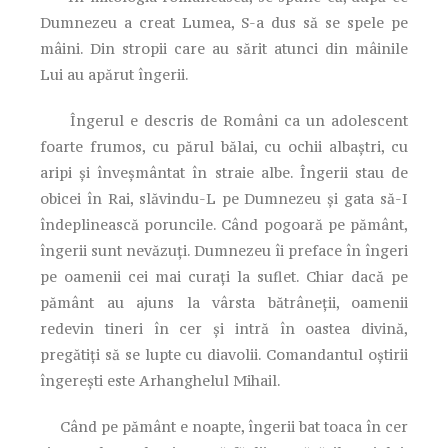
Dumnezeu a creat Lumea, S-a dus să se spele pe
mâini. Din stropii care au sărit atunci din mâinile
Lui au apărut îngerii.
Îngerul e descris de Români ca un adolescent
foarte frumos, cu părul bălai, cu ochii albaştri, cu
aripi şi înveşmântat în straie albe. Îngerii stau de
obicei în Rai, slăvindu-L pe Dumnezeu şi gata să-I
îndeplinească poruncile. Când pogoară pe pământ,
îngerii sunt nevăzuţi. Dumnezeu îi preface în îngeri
pe oamenii cei mai curaţi la suflet. Chiar dacă pe
pământ au ajuns la vârsta bătrâneţii, oamenii
redevin tineri în cer şi intră în oastea divină,
pregătiţi să se lupte cu diavolii. Comandantul oştirii
îngereşti este Arhanghelul Mihail.
Când pe pământ e noapte, îngerii bat toaca în cer