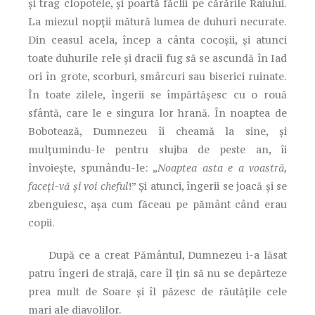
şi trag clopotele, şi poartă făclii pe cărările Raiului.
La miezul nopţii mătură lumea de duhuri necurate.
Din ceasul acela, încep a cânta cocoşii, şi atunci
toate duhurile rele şi dracii fug să se ascundă în Iad
ori în grote, scorburi, smârcuri sau biserici ruinate.
În toate zilele, îngerii se împărtăşesc cu o rouă
sfântă, care le e singura lor hrană. În noaptea de
Bobotează, Dumnezeu îi cheamă la sine, şi
mulţumindu-le pentru slujba de peste an, îi
învoieşte, spunându-le: „
Noaptea asta e a voastră,
faceţi-vă şi voi cheful
!” Şi atunci, îngerii se joacă şi se
zbenguiesc, aşa cum făceau pe pământ când erau
copii.
După ce a creat Pământul, Dumnezeu i-a lăsat
patru îngeri de strajă, care îl ţin să nu se depărteze
prea mult de Soare şi îl păzesc de răutăţile cele
mari ale diavolilor.