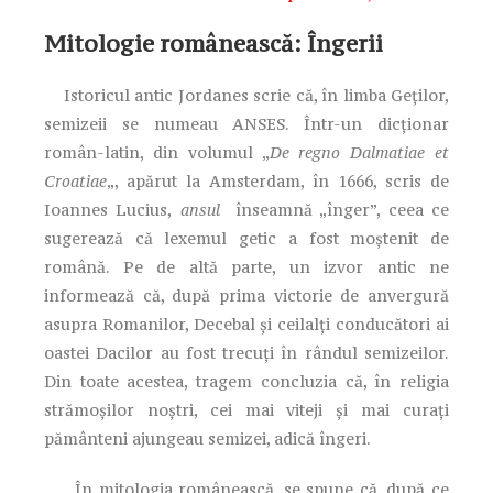
Mitologie românească: Îngerii
Istoricul antic Jordanes scrie că, în limba Geţilor,
semizeii se numeau ANSES. Într-un dicţionar
român-latin, din volumul „
De regno Dalmatiae et
Croatiae
„, apărut la Amsterdam, în 1666, scris de
Ioannes Lucius,
ansul
înseamnă „înger”, ceea ce
sugerează că lexemul getic a fost moştenit de
română. Pe de altă parte, un izvor antic ne
informează că, după prima victorie de anvergură
asupra Romanilor, Decebal şi ceilalţi conducători ai
oastei Dacilor au fost trecuţi în rândul semizeilor.
Din toate acestea, tragem concluzia că, în religia
strămoşilor noştri, cei mai viteji şi mai curaţi
pământeni ajungeau semizei, adică îngeri.
În mitologia românească, se spune că, după ce