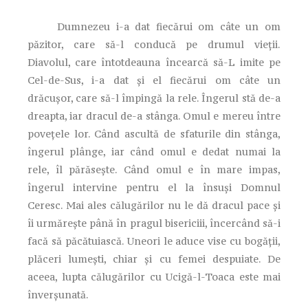
Dumnezeu i-a dat fiecărui om câte un om
păzitor, care să-l conducă pe drumul vieţii.
Diavolul, care întotdeauna încearcă să-L imite pe
Cel-de-Sus, i-a dat şi el fiecărui om câte un
drăcuşor, care să-l împingă la rele. Îngerul stă de-a
dreapta, iar dracul de-a stânga. Omul e mereu între
poveţele lor. Când ascultă de sfaturile din stânga,
îngerul plânge, iar când omul e dedat numai la
rele, îl părăseşte. Când omul e în mare impas,
îngerul intervine pentru el la însuşi Domnul
Ceresc. Mai ales călugărilor nu le dă dracul pace şi
îi urmăreşte până în pragul bisericiii, încercând să-i
facă să păcătuiască. Uneori le aduce vise cu bogăţii,
plăceri lumeşti, chiar şi cu femei despuiate. De
aceea, lupta călugărilor cu Ucigă-l-Toaca este mai
înverşunată.