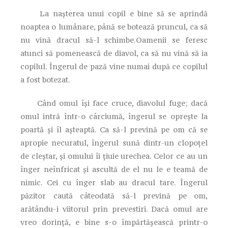
La naşterea unui copil e bine să se aprindă
noaptea o lumânare, până se botează pruncul, ca să
nu vină dracul să-l schimbe.Oamenii se feresc
atunci să pomenească de diavol, ca să nu vină să ia
copilul. Îngerul de pază vine numai după ce copilul
a fost botezat.
Când omul îşi face cruce, diavolul fuge; dacă
omul intră într-o cârciumă, îngerul se opreşte la
poartă şi îl aşteaptă. Ca să-l prevină pe om că se
apropie necuratul, îngerul sună dintr-un clopoţel
de cleştar, şi omului îi ţiuie urechea. Celor ce au un
înger neînfricat şi ascultă de el nu le e teamă de
nimic. Cei cu înger slab au dracul tare. Îngerul
păzitor caută câteodată să-l prevină pe om,
arătându-i viitorul prin prevestiri. Dacă omul are
vreo dorinţă, e bine s-o împărtăşească printr-o