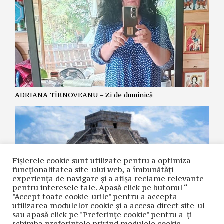
ADRIANA TÎRNOVEANU – Zi de duminică
Fișierele cookie sunt utilizate pentru a optimiza
funcţionalitatea site-ului web, a îmbunătăţi
experienţa de navigare şi a afişa reclame relevante
pentru interesele tale. Apasă click pe butonul “
"Accept toate cookie-urile" pentru a accepta
utilizarea modulelor cookie şi a accesa direct site-ul
ADRIAN BUCURESCU – Istoria Atlanților: Spre Apus, spre
sau apasă click pe "Preferințe cookie" pentru a-ţi
America!
schimba preferinţele privind modulele cookie.