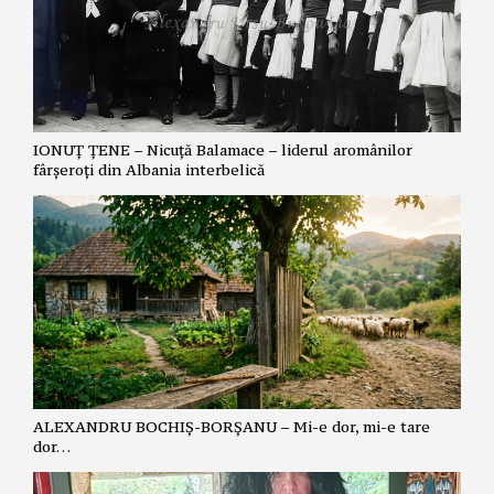
IONUȚ ȚENE – Nicuță Balamace – liderul aromânilor
fârșeroți din Albania interbelică
ALEXANDRU BOCHIȘ-BORȘANU – Mi-e dor, mi-e tare
dor…