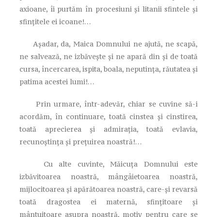
axioane, îi purtăm în procesiuni și litanii sfintele și
sfințitele ei icoane!…
Așadar, da, Maica Domnului ne ajută, ne scapă,
ne salvează, ne izbăvește și ne apară din și de toată
cursa, încercarea, ispita, boala, neputința, răutatea și
patima acestei lumi!…
Prin urmare, într-adevăr, chiar se cuvine să-i
acordăm, în continuare, toată cinstea și cinstirea,
toată aprecierea și admirația, toată evlavia,
recunoștința și prețuirea noastră!…
Cu alte cuvinte, Măicuța Domnului este
izbăvitoarea noastră, mângâietoarea noastră,
mijlocitoarea și apărătoarea noastră, care-și revarsă
toată dragostea ei maternă, sfințitoare și
mântuitoare asupra noastră, motiv pentru care se