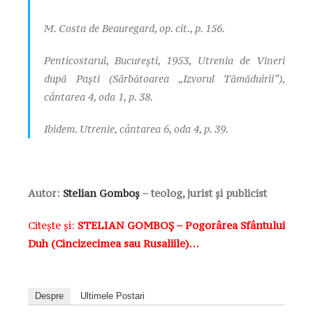
M. Costa de Beauregard, op. cit., p. 156.
Penticostarul, Bucureşti, 1953, Utrenia de Vineri
după Paşti (Sărbătoarea „Izvorul Tămăduirii“),
cântarea 4, oda 1, p. 38.
Ibidem. Utrenie, cântarea 6, oda 4, p. 39.
Autor:
Stelian Gomboș
–
teolog, jurist și publicist
Citește și:
STELIAN GOMBOȘ – Pogorârea Sfântului
Duh (Cincizecimea sau Rusaliile)…
Despre
Ultimele Postari