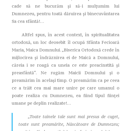
cade să ne bucurăm și să-i mulțumim lui
Dumnezeu, pentru toată dăruirea și binecuvântarea
Sa cea sfântă!…
Altfel spus, în acest context, în spiritualitatea
ortodoxă, un loc deosebit îl ocupă Sfânta Fecioară
Maria, Maica Domnului. „Biserica Ortodoxă crede în
mijlocirea şi îndrăznirea ei de Maică a Domnului,
căreia i se roagă ca uneia ce este preacinstită şi
preasfântă“. Ne rugăm Maicii Domnului şi o
preamărim în acelaşi timp. O preamărim ca pe ceea
ce a trăit cea mai mare unire pe care umanul o
poate realiza cu Dumnezeu, ea fiind tipul fiinţei
umane pe deplin realizate!…
„Toate tainele tale sunt mai presus de cuget,
toate sunt preamărite, Născătoare de Dumnezeu;