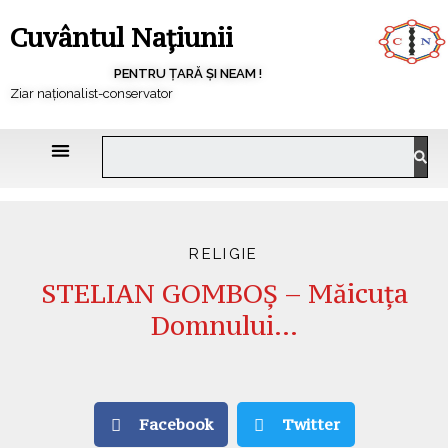
Cuvântul Națiunii
PENTRU ȚARĂ ȘI NEAM !
Ziar naționalist-conservator
RELIGIE
STELIAN GOMBOȘ – Măicuța
Domnului…
Facebook
Twitter