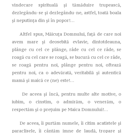
vindecare spirituală și tămăduire trupească,
dezlegându-se și dezlegându-ne, astfel, toată boala
și neputința din și în popor!…
Altfel spus, Măicuța Domnului, față de care noi
avem mare și deosebită evlavie, dintotdeauna,
plânge cu cel ce plânge, râde cu cel ce râde, se
roagă cu cel care se roagă, se bucură cu cel ce râde,
se roagă pentru noi, plânge pentru noi, oftează
pentru noi, ca o adevărată, veritabilă și autentică
mamă și maică ce (ne) este!…
De aceea și încă, pentru multe alte motive, o
iubim, o cinstim, o admirăm, o venerăm, o
respectăm și o prețuim pe Maica Domnului!…
De aceea, îi purtăm numele, îi citim acatistele și
paraclisele, îi cântăm imne de laudă, tropare și