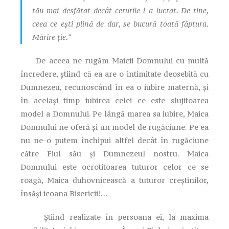
tău mai desfătat decât cerurile l-a lucrat. De tine,
ceea ce eşti plină de dar, se bucură toată făptura.
Mărire ţie.“
De aceea ne rugăm Maicii Domnului cu multă
încredere, ştiind că ea are o intimitate deosebită cu
Dumnezeu, recunoscând în ea o iubire maternă, şi
în acelaşi timp iubirea celei ce este slujitoarea
model a Domnului. Pe lângă marea sa iubire, Maica
Domnului ne oferă şi un model de rugăciune. Pe ea
nu ne-o putem închipui altfel decât în rugăciune
către Fiul său şi Dumnezeul nostru. Maica
Domnului este ocrotitoarea tuturor celor ce se
roagă, Maica duhovnicească a tuturor creştinilor,
însăşi icoana Bisericii!…
Ştiind realizate în persoana ei, la maxima