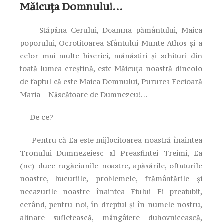
Măicuța Domnului…
Stăpâna Cerului, Doamna pământului, Maica
poporului, Ocrotitoarea Sfântului Munte Athos și a
celor mai multe biserici, mănăstiri și schituri din
toată lumea creștină, este Măicuța noastră dincolo
de faptul că este Maica Domnului, Pururea Fecioară
Maria – Născătoare de Dumnezeu!…
De ce?
Pentru că Ea este mijlocitoarea noastră înaintea
Tronului Dumnezeiesc al Preasfintei Treimi, Ea
(ne) duce rugăciunile noastre, apăsările, oftaturile
noastre, bucuriile, problemele, frământările și
necazurile noastre înaintea Fiului Ei preaiubit,
cerând, pentru noi, în dreptul și în numele nostru,
alinare sufletească, mângâiere duhovnicească,