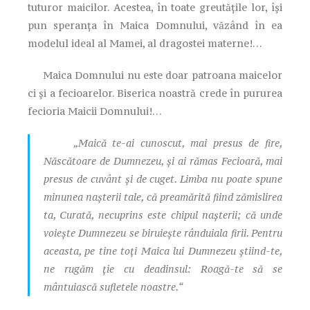
tuturor maicilor. Acestea, în toate greutăţile lor, îşi
pun speranţa în Maica Domnului, văzând în ea
modelul ideal al Mamei, al dragostei materne!…
Maica Domnului nu este doar patroana maicelor
ci şi a fecioarelor. Biserica noastră crede în pururea
fecioria Maicii Domnului!…
„Maică te-ai cunoscut, mai presus de fire,
Născătoare de Dumnezeu, şi ai rămas Fecioară, mai
presus de cuvânt şi de cuget. Limba nu poate spune
minunea naşterii tale, că preamărită fiind zămislirea
ta, Curată, necuprins este chipul naşterii; că unde
voieşte Dumnezeu se biruieşte rânduiala firii. Pentru
aceasta, pe tine toţi Maica lui Dumnezeu ştiind-te,
ne rugăm ţie cu deadinsul: Roagă-te să se
mântuiască sufletele noastre.“