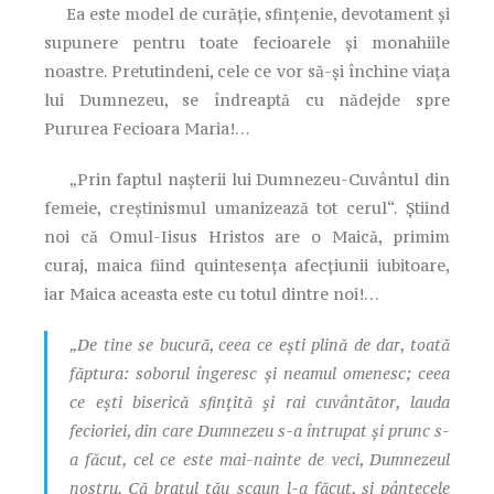
Ea este model de curăţie, sfinţenie, devotament şi
supunere pentru toate fecioarele şi monahiile
noastre. Pretutindeni, cele ce vor să-şi închine viaţa
lui Dumnezeu, se îndreaptă cu nădejde spre
Pururea Fecioara Maria!…
„Prin faptul naşterii lui Dumnezeu-Cuvântul din
femeie, creştinismul umanizează tot cerul“. Ştiind
noi că Omul-Iisus Hristos are o Maică, primim
curaj, maica fiind quintesenţa afecţiunii iubitoare,
iar Maica aceasta este cu totul dintre noi!…
„De tine se bucură, ceea ce eşti plină de dar, toată
făptura: soborul îngeresc şi neamul omenesc; ceea
ce eşti biserică sfinţită şi rai cuvântător, lauda
fecioriei, din care Dumnezeu s-a întrupat şi prunc s-
a făcut, cel ce este mai-nainte de veci, Dumnezeul
nostru. Că braţul tău scaun l-a făcut, şi pântecele