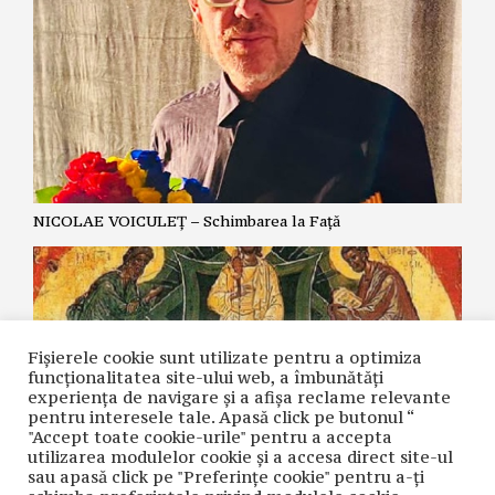
NICOLAE VOICULEȚ – Schimbarea la Față
Fișierele cookie sunt utilizate pentru a optimiza
funcţionalitatea site-ului web, a îmbunătăţi
experienţa de navigare şi a afişa reclame relevante
pentru interesele tale. Apasă click pe butonul “
"Accept toate cookie-urile" pentru a accepta
utilizarea modulelor cookie şi a accesa direct site-ul
sau apasă click pe "Preferințe cookie" pentru a-ţi
MIRCEA VINTILESCU – Schimbarea la Față a Domnului