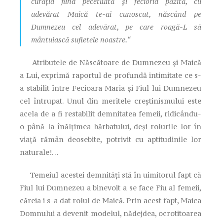
curăţia fiind pecetluită şi fecioria păzită, cu
adevărat Maică te-ai cunoscut, născând pe
Dumnezeu cel adevărat, pe care roagă-L să
mântuiască sufletele noastre.“
Atributele de Născătoare de Dumnezeu şi Maică
a Lui, exprimă raportul de profundă intimitate ce s­-
a stabilit între Fecioara Maria şi Fiul lui Dumnezeu
cel întrupat. Unul din meritele creştinismului este
acela de a fi restabilit demnitatea femeii, ridicându-
o până la înălţimea bărbatului, deşi rolurile lor în
viaţă rămân deosebite, potrivit cu aptitudinile lor
naturale!…
Temeiul acestei demnităţi stă în uimitorul fapt că
Fiul lui Dumnezeu a binevoit a se face Fiu al femeii,
căreia i s-a dat rolul de Maică. Prin acest fapt, Maica
Domnului a devenit modelul, nădejdea, ocrotitoarea