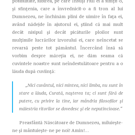
posibilitate, iubirea, pe care Însuşi Fiul ei a simţit-o,
şi sfinţenia, care a învrednicit-o a fi tron al lui
Dumnezeu, ne închinăm plini de uimire în faţa ei,
având nădejde în ajutorul ei, ştiind că mai mult
decât nisipul şi decât picăturile ploilor sunt
mulţimile lucrărilor izvorului ei, care neîncetat se
revarsă peste tot pământul. Încercând însă să
vorbim despre măreţia ei, ne dăm seama că
cuvintele noastre sunt neîndestulătoare pentru a o
lăuda după cuviinţă:
„Nici cuvântul, nici mintea, nici limba, nu sunt în
stare a lăuda, Curată, naşterea ta; ci sunt fără de
putere, cu privire la tine, iar mândria filosofilor şi
măiestria ritorilor se dovedesc şi ele neputincioase.“
Preasfântă Născătoare de Dumnezeu, miluiește-
ne și mântuiește-ne pe noi! Amin!…