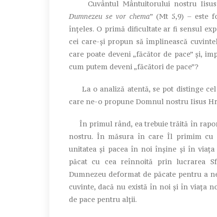
Cuvântul Mântuitorului nostru Iisus 
Dumnezeu se vor chema
” (Mt 5,9) – este f
înțeles. O primă dificultate ar fi sensul exp
cei care-și propun să împlinească cuvinte
care poate deveni „făcător de pace” și, imp
cum putem deveni „făcători de pace”?
La o analiză atentă, se pot distinge cel
care ne-o propune Domnul nostru Iisus Hri
În primul rând, ea trebuie trăită în raport
nostru. În măsura în care Îl primim cu c
unitatea și pacea în noi înșine și în viața
păcat cu cea reînnoită prin lucrarea Sfâ
Dumnezeu deformat de păcate pentru a ne 
cuvinte, dacă nu există în noi și în viața 
de pace pentru alții.