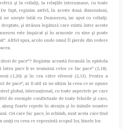
eră și la ceilalți, la relațiile interumane, cu toate
e. De fapt, regăsim astfel, în aceste două dimensiuni,
mă ne unește întâi cu Dumnezeu, iar apoi cu ceilalți.
reptate, și strânsa legătură care există între aceste
nezeu este împăcat și în armonie cu sine și poate
mii”. Altfel spus, acolo unde omul Îl pierde din vedere
pacea.
ători de pace”? Regăsim această formulă în epistola
i întru pace li se seamănă celor ce fac pace” (3,18).
seni (1,20) și în cea către efeseni (2,15). Pentru a
i de pace”, ar fi util să ne uităm la ceea ce se opune
a nivel global, internațional, cu toate aspectele pe care
fel de exemple conflictuale de toate felurile și care,
ajung foarte repede în atenția și în inimile noastre
uni. Cei care fac pace, în schimb, sunt aceia care tind
n uniți cu ceea ce reprezintă scopul lor, binele lor.