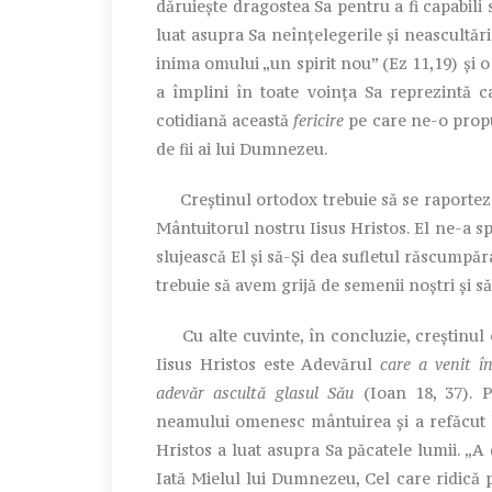
dăruiește dragostea Sa pentru a fi capabili 
luat asupra Sa neînțelegerile și neascultări
inima omului „un spirit nou” (Ez 11,19) și 
a împlini în toate voința Sa reprezintă 
cotidiană această
fericire
pe care ne-o propu
de fii ai lui Dumnezeu.
Creştinul ortodox trebuie să se raportez
Mântuitorul nostru Iisus Hristos. El ne-a spu
slujească El şi să-Şi dea sufletul răscumpăra
trebuie să avem grijă de semenii noştri şi să 
Cu alte cuvinte, în concluzie, creștinul 
Iisus Hristos este Adevărul
care
a venit î
adevăr ascultă glasul Său
(Ioan 18, 37). 
neamului omenesc mântuirea şi a refăcut
Hristos a luat asupra Sa păcatele lumii. „A 
Iată Mielul lui Dumnezeu, Cel care ridică pă