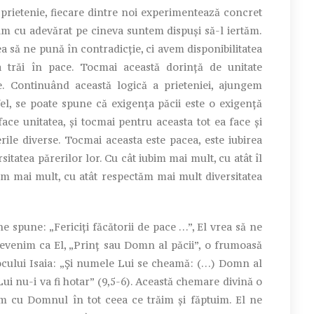
prietenie, fiecare dintre noi experimentează concret
im cu adevărat pe cineva suntem dispuși să-l iertăm.
a să ne pună în contradicție, ci avem disponibilitatea
 trăi în pace. Tocmai această dorință de unitate
 Continuând această logică a prieteniei, ajungem
tfel, se poate spune că exigența păcii este o exigență
face unitatea, și tocmai pentru aceasta tot ea face și
rile diverse. Tocmai aceasta este pacea, este iubirea
itatea părerilor lor. Cu cât iubim mai mult, cu atât îl
im mai mult, cu atât respectăm mai mult diversitatea
spune: „Fericiți făcătorii de pace …”, El vrea să ne
evenim ca El, „Prinț sau Domn al păcii”, o frumoasă
ocului Isaia: „Și numele Lui se cheamă: (…) Domn al
Lui nu-i va fi hotar” (9,5-6). Această chemare divină o
 cu Domnul în tot ceea ce trăim și făptuim. El ne