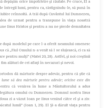
să depășim orice împotrivire și răutate. Pe cruce, El a
le întregii lumi, pentru ca, răstignindu-le, să pună în
o iubire reînnoită. A trăi după Cuvântul lui Dumnezeu,
calea de urmat pentru a transpune în viața noastră
ne Iisus Hristos și pentru a nu ne pierde demnitatea
e după modelul pe care l-a oferit neamului omenesc
s că „Fiul Omului n-a venit să I se slujească, ci ca să
re pentru mulţi” (Matei 20, 28). Astfel, şi noi creştinii
fim alături de cei aflaţi în necazuri şi nevoi.
ortodox dă mărturie despre adevăr, pentru că ştie că
n lume să dea mărturie pentru adevăr; oricine este din
Pentru că venirea în lume a Mântuitorului a adus
 legătura omului cu Dumnezeu. Domnul nostru Iisus
doua zi a văzut Ioan pe Iisus venind către el şi a zis:
catul lumii” (Ioan 1, 29). El Şi-a dăruit viaţa pentru