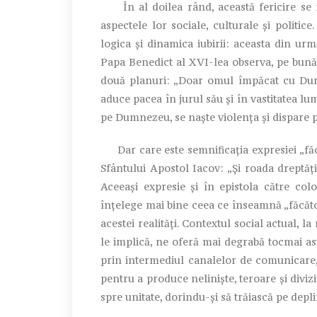
În al doilea rând, această fericire se ref
aspectele lor sociale, culturale și politic
logica și dinamica iubirii: aceasta din ur
Papa Benedict al XVI-lea observa, pe bună d
două planuri: „Doar omul împăcat cu Dum
aduce pacea în jurul său și în vastitatea lu
pe Dumnezeu, se naște violența și dispare 
Dar care este semnificația expresiei „făc
Sfântului Apostol Iacov: „Și roada dreptăți
Aceeași expresie și în epistola către colo
înțelege mai bine ceea ce înseamnă „făcător
acestei realități. Contextul social actual, l
le implică, ne oferă mai degrabă tocmai ast
prin intermediul canalelor de comunicare, 
pentru a produce neliniște, teroare și divizi
spre unitate, dorindu-și să trăiască pe depli