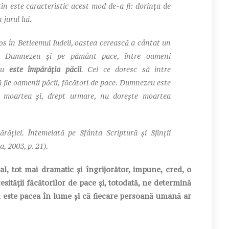
in este caracteristic acest mod de-a fi: dorința de
jurul lui.
os în Betleemul Iudeii, oastea cerească a cântat un
ui Dumnezeu și pe pământ pace, între oameni
eu
este împărăția păcii
. Cei ce doresc să intre
 fie oamenii păcii, făcători de pace. Dumnezeu este
t moartea și, drept urmare, nu dorește moartea
răției
.
Întemeiată pe Sfânta Scriptură și Sfinții
a, 2003, p. 21).
, tot mai dramatic și îngrijorător, impune, cred, o
sității făcătorilor de pace și, totodată, ne determină
ă este pacea în lume și că fiecare persoană umană ar