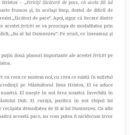
Hristos – „
Fericiți făcătorii de pace, că aceia fiii lui
oarte frumos și, în același timp, destul de dificil de
resiei „făcători de pace”. Apoi, sigur că fiecare dintre
le acestei
fericiri
se va preocupa de modalitatea prin
licit, „fiu al lui Dumnezeu”. Pe scurt, ce înseamnă și
 puțin două planuri importante ale acestei
fericiri
pe
stos.
 cu ceea ce suntem noi, cu ceea ce există în sufletul
redință pe Mântuitorul Iisus Hristos, El va aduce
 noastră. El unește în noi firea noastră învechită în
ntului Duh. El curăță, purifică în noi chipul lui
recăpăta demnitatea de fii ai lui Dumnezeu. Cu alte
noastră această pace, nu vom putea fi nicidecum izvor