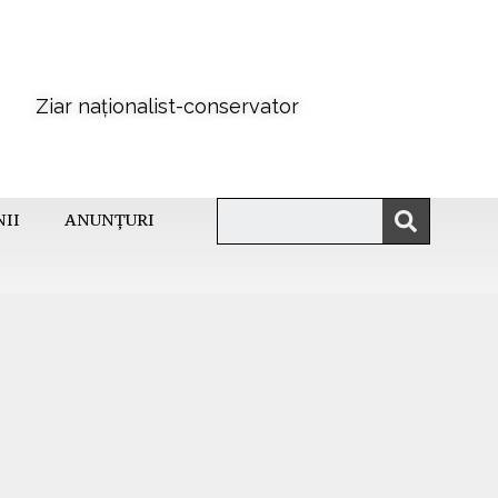
Ziar naționalist-conservator
NII
ANUNȚURI