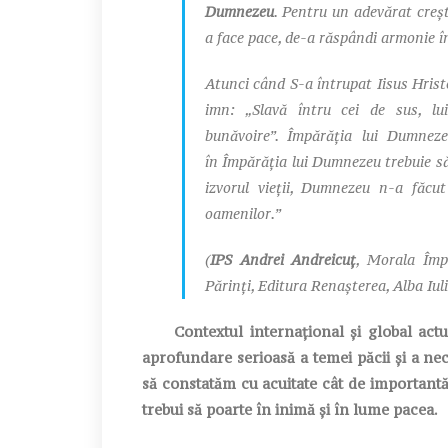
Dumnezeu
. Pentru un adevărat creșt
a face pace, de-a răspândi armonie în 
Atunci când S-a întrupat Iisus Hrist
imn:
„Slavă întru cei de sus, l
bunăvoire”
.
Împărăția lui Dumnez
în
Împărăția lui Dumnezeu
trebuie să
izvorul vieții, Dumnezeu n-a făcu
oamenilor.”
(
IPS Andrei Andreicuț
,
Morala Împă
Părinți
, Editura Renașterea, Alba Iuli
Contextul internațional și global actual
aprofundare serioasă a temei păcii și a nece
să constatăm cu acuitate cât de important
trebui să poarte în inimă și în lume pacea.