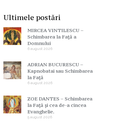
Ultimele postări
MIRCEA VINTILESCU –
Schimbarea la Față a
Domnului
6 august 2026
ADRIAN BUCURESCU –
Kapnobatai sau Schimbarea
la Față
6 august 2026
ZOE DANTES – Schimbarea
la Față și cea de-a cincea
Evanghelie.
5 august 2026