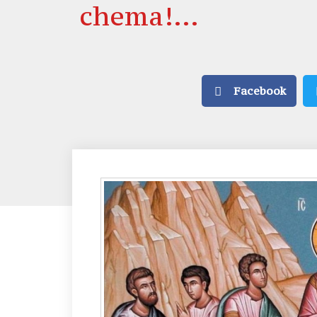
chema!…
Facebook