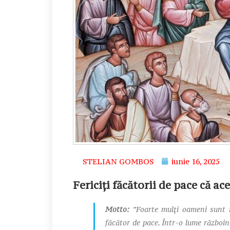
STELIAN GOMBOS
iunie 16, 2025
Fericiți făcătorii de pace că a
Motto:
”Foarte mulți oameni sunt i
făcător de pace. Într­-o lume războin