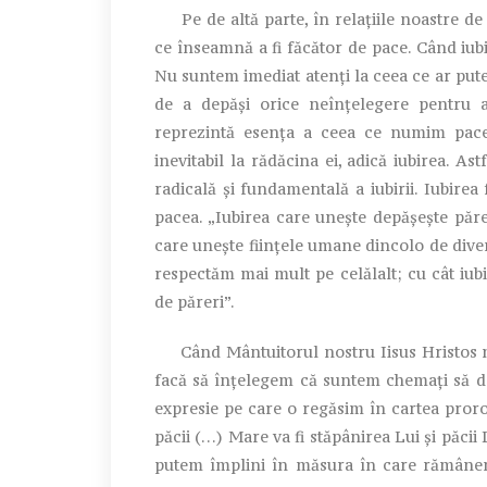
Pe de altă parte, în relațiile noastre de 
ce înseamnă a fi făcător de pace. Când iub
Nu suntem imediat atenți la ceea ce ar pute
de a depăși orice neînțelegere pentru a
reprezintă esența a ceea ce numim pace.
inevitabil la rădăcina ei, adică iubirea. As
radicală și fundamentală a iubirii. Iubirea 
pacea. „Iubirea care unește depășește păre
care unește ființele umane dincolo de divers
respectăm mai mult pe celălalt; cu cât iub
de păreri”.
Când Mântuitorul nostru Iisus Hristos ne 
facă să înțelegem că suntem chemați să d
expresie pe care o regăsim în cartea pror
păcii (…) Mare va fi stăpânirea Lui și păcii 
putem împlini în măsura în care rămânem