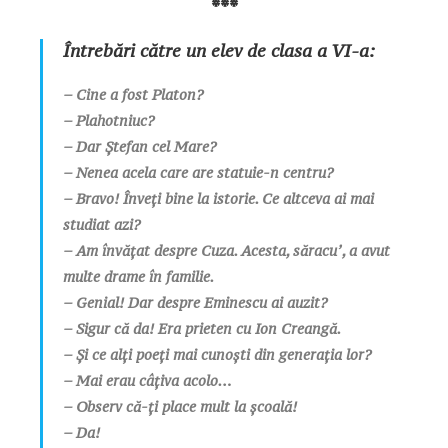
***
Întrebări către un elev de clasa a VI-a:
– Cine a fost Platon?
– Plahotniuc?
– Dar Ștefan cel Mare?
– Nenea acela care are statuie-n centru?
– Bravo! Înveți bine la istorie. Ce altceva ai mai
studiat azi?
– Am învățat despre Cuza. Acesta, săracuʼ, a avut
multe drame în familie.
– Genial! Dar despre Eminescu ai auzit?
– Sigur că da! Era prieten cu Ion Creangă.
– Și ce alți poeți mai cunoști din generația lor?
– Mai erau câțiva acolo…
– Observ că-ți place mult la școală!
– Da!