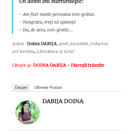
Un domn îmi mărturisește:
– Am fost numit persoana non-grătar.
– Nongrata, vreți să spuneți!
– Da, de asta, non-gratis…
Autor:
Doina DABIJA
, poet, jurnalist, redactor-
șef
Revista,,Literatura și Arta”
Citește și:
DOINA DABIJA – Discuţii trăsnite
Despre
Ultimele Postari
DABIJA DOINA