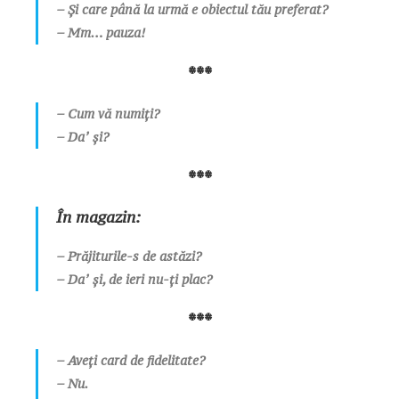
– Și care până la urmă e obiectul tău preferat?
– Mm… pauza!
***
– Cum vă numiți?
– Daʼ și?
***
În magazin:
– Prăjiturile-s de astăzi?
– Daʼ și, de ieri nu-ți plac?
***
– Aveți card de fidelitate?
– Nu.