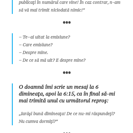
publicați în numărul care vine! În caz contrar, n-am
să vă mai trimit niciodată nimic!”
***
– Te–ai uitat la emisiune?
– Care emisiune?
– Despre mine.
– De ce să mă uit? E despre mine?
***
O doamnă îmi scrie un mesaj la 6
dimineața, apoi la 6:15, ca în final să-mi
mai trimită unul cu următorul reproș:
„Iarăși bună dimineața! De ce nu-mi răspundeți?
Nu cumva dormiți?”