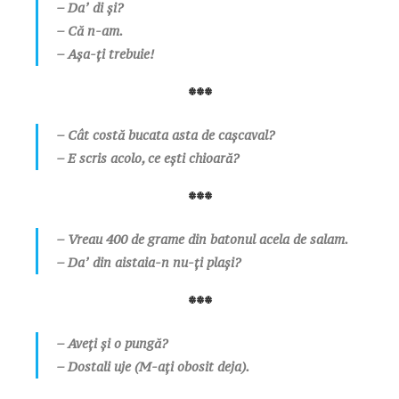
– Daʼ di și?
– Că n-am.
– Așa-ți trebuie!
***
– Cât costă bucata asta de cașcaval?
– E scris acolo, ce ești chioară?
***
– Vreau 400 de grame din batonul acela de salam.
– Daʼ din aistaia-n nu-ți plași?
***
– Aveți și o pungă?
– Dostali uje (M-ați obosit deja).