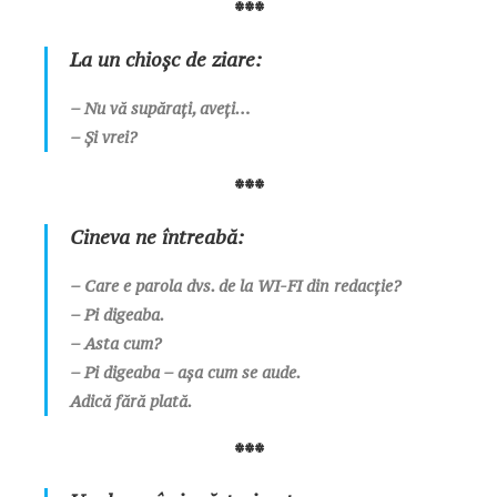
***
La un chioșc de ziare:
– Nu vă supărați, aveți…
– Și vrei?
***
Cineva ne întreabă:
– Care e parola dvs. de la WI-FI din redacție?
– Pi digeaba.
– Asta cum?
– Pi digeaba – așa cum se aude.
Adică fără plată.
***