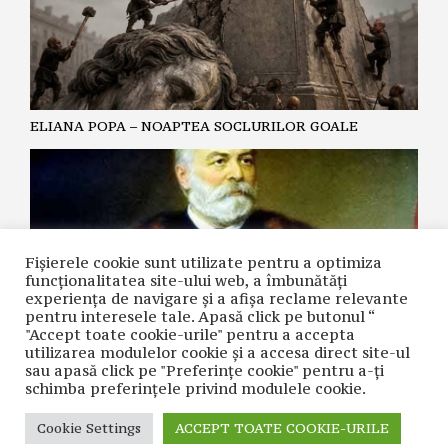
ELIANA POPA – NOAPTEA SOCLURILOR GOALE
Fișierele cookie sunt utilizate pentru a optimiza
funcţionalitatea site-ului web, a îmbunătăţi
experienţa de navigare şi a afişa reclame relevante
pentru interesele tale. Apasă click pe butonul “
"Accept toate cookie-urile" pentru a accepta
utilizarea modulelor cookie şi a accesa direct site-ul
GEORGE ANINOȘAN – Testamentul lui Emanuil Gojdu,
sau apasă click pe "Preferințe cookie" pentru a-ţi
model de filantropie
schimba preferinţele privind modulele cookie.
Cookie Settings
ACCEPT TOATE COOKIE-URILE