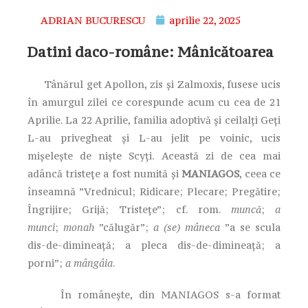
ADRIAN BUCURESCU
aprilie 22, 2025
Datini daco-române: Mânicătoarea
Tânărul get Apollon, zis și Zalmoxis, fusese ucis
în amurgul zilei ce corespunde acum cu cea de 21
Aprilie. La 22 Aprilie, familia adoptivă și ceilalți Geți
L-au privegheat și L-au jelit pe voinic, ucis
mișelește de niște Scyți. Această zi de cea mai
adâncă tristețe a fost numită și
MANIAGOS
, ceea ce
înseamnă ”Vrednicul; Ridicare; Plecare; Pregătire;
Îngrijire; Grijă; Tristețe”; cf. rom.
muncă
;
a
munci
;
monah
”călugăr”;
a (se) mâneca
”a se scula
dis-de-dimineață; a pleca dis-de-dimineață; a
porni”;
a mângâia
.
În românește, din MANIAGOS s-a format