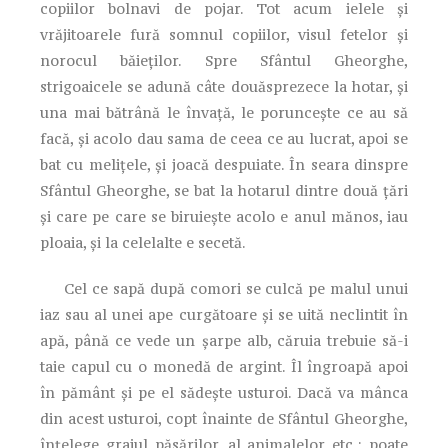
copiilor bolnavi de pojar. Tot acum ielele și
vrăjitoarele fură somnul copiilor, visul fetelor și
norocul băieților. Spre Sfântul Gheorghe,
strigoaicele se adună câte douăsprezece la hotar, și
una mai bătrână le învață, le poruncește ce au să
facă, și acolo dau sama de ceea ce au lucrat, apoi se
bat cu melițele, și joacă despuiate. În seara dinspre
Sfântul Gheorghe, se bat la hotarul dintre două țări
și care pe care se biruiește acolo e anul mănos, iau
ploaia, și la celelalte e secetă.
Cel ce sapă după comori se culcă pe malul unui
iaz sau al unei ape curgătoare și se uită neclintit în
apă, până ce vede un șarpe alb, căruia trebuie să-i
taie capul cu o monedă de argint. Îl îngroapă apoi
în pământ și pe el sădește usturoi. Dacă va mânca
din acest usturoi, copt înainte de Sfântul Gheorghe,
înțelege graiul păsărilor, al animalelor etc.; poate