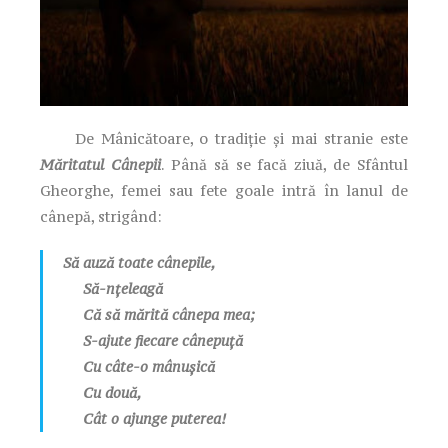
De Mânicătoare, o tradiție și mai stranie este
Măritatul Cânepii
. Până să se facă ziuă, de Sfântul
Gheorghe, femei sau fete goale intră în lanul de
cânepă, strigând:
Să auză toate cânepile,
Să-nțeleagă
Că să mărită cânepa mea;
S-ajute fiecare cânepuță
Cu câte-o mânușică
Cu două,
Cât o ajunge puterea!