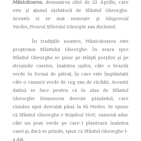
Mânicătoarea
, denumirea zilei de 22 Aprilie, care
este și ajunul sărbătorii de Sfântul Gheorghe.
Această zi se mai numește și
Sângeorzul
Vacilor
,
Proorul Sfântului Gheorghe
sau
Buciumul
.
În tradițiile noastre, Mânicătoarea este
propteaua Sfântului Gheorghe. În seara spre
Sfântul Gheorghe se pune pe stâlpii porților și pe
streșinile caselor, înaintea ușilor, câte o brazdă
verde în formă de pătrat, în care este împlântată
câte o ramură verde de rug sau de răchită. Această
datină se face pentru că în ziua de Sfântul
Gheorghe Dumnezeu descuie pământul, care
rămâne apoi descuiat până la Sâ-Medru. Se spune
că Sfântul Gheorghe e S
tăpânul Verii
; oamenii aduc
câte un pom verde pe care-l plantează înaintea
casei și, dacă se prinde, spun că Sfântul Gheorghe l-
a dat.