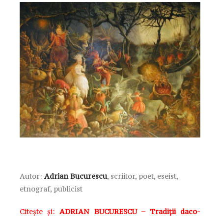
Autor:
Adrian Bucurescu
, scriitor, poet, eseist,
etnograf, publicist
Citește și:
ADRIAN BUCURESCU – Tradiții daco-