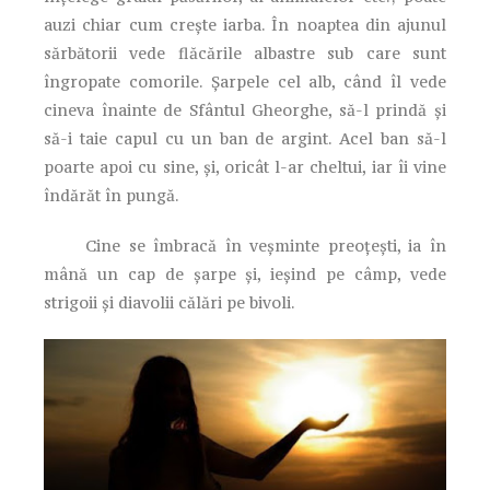
auzi chiar cum crește iarba. În noaptea din ajunul
sărbătorii vede flăcările albastre sub care sunt
îngropate comorile. Șarpele cel alb, când îl vede
cineva înainte de Sfântul Gheorghe, să-l prindă și
să-i taie capul cu un ban de argint. Acel ban să-l
poarte apoi cu sine, și, oricât l-ar cheltui, iar îi vine
îndărăt în pungă.
Cine se îmbracă în veșminte preoțești, ia în
mână un cap de șarpe și, ieșind pe câmp, vede
strigoii și diavolii călări pe bivoli.