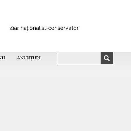
Ziar naționalist-conservator
NII
ANUNȚURI