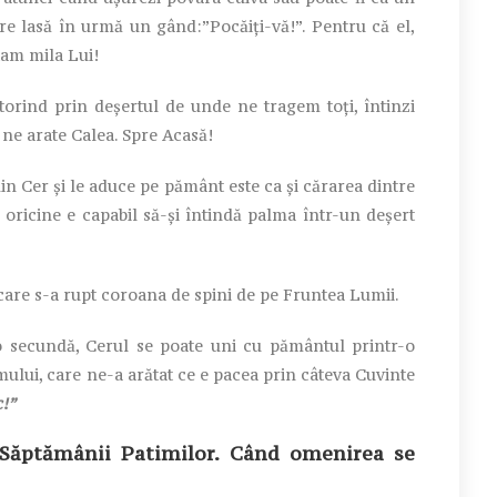
are lasă în urmă un gând:”Pocăiți-vă!”. Pentru că el,
tam mila Lui!
orind prin deșertul de unde ne tragem toți, întinzi
ă ne arate Calea. Spre Acasă!
n Cer și le aduce pe pământ este ca și cărarea dintre
 oricine e capabil să-și întindă palma într-un deșert
care s-a rupt coroana de spini de pe Fruntea Lumii.
secundă, Cerul se poate uni cu pământul printr-o
mului, care ne-a arătat ce e pacea prin câteva Cuvinte
c!”
ăptămânii Patimilor. Când omenirea se