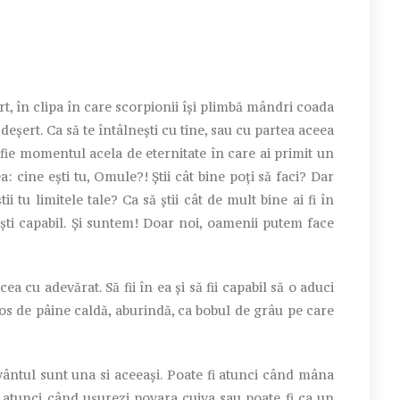
, în clipa în care scorpionii își plimbă mândri coada
deșert. Ca să te întâlnești cu tine, sau cu partea aceea
 fie momentul acela de eternitate în care ai primit un
 cine ești tu, Omule?! Știi cât bine poți să faci? Dar
știi tu limitele tale? Ca să știi cât de mult bine ai fi în
u ești capabil. Și suntem! Doar noi, oamenii putem face
u adevărat. Să fii în ea și să fii capabil să o aduci
iros de pâine caldă, aburindă, ca bobul de grâu pe care
ântul sunt una si aceeași. Poate fi atunci când mâna
e atunci când ușurezi povara cuiva sau poate fi ca un