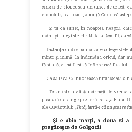
strigăt de clopot sau un tunet de toacă, c
clopotul și ea, toaca, anunță Cerul că aștep
Și tu ca suflet, în noaptea neagră, călăt
mâna și culegi stelele. Ni le-a lăsat El, ca s
Distanța dintre palma care culege stele di
minte și inimă: la îndemâna oricui, dar nu
fără apă, ca să facă să înflorească Pustiul.
Ca să facă să înflorească tufa uscată din 
Doar într-o clipă măreață de vreme, o 
picătură de sânge prelinsă pe fața Fiului O
ale Cuvântului:
„Tată, iartă-i că nu știu ce fa
Și e abia marți, a doua zi a S
pregătește de Golgotă!