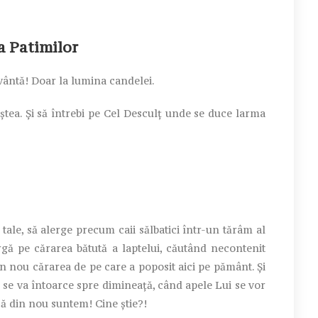
a Patimilor
vântă! Doar la lumina candelei.
iștea. Și să întrebi pe Cel Desculț unde se duce larma
ale, să alerge precum caii sălbatici într-un tărâm al
argă pe cărarea bătută a laptelui, căutând necontenit
n nou cărarea de pe care a poposit aici pe pământ. Și
i se va întoarce spre dimineață, când apele Lui se vor
că din nou suntem! Cine știe?!