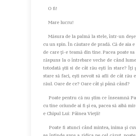
O fi!
Mare lucru!
Măsura de la palmă la stele, într-un deșert
cu un spin. În căutare de pradă. Că de aia e 
de care ți-e teamă din tine. Pacea poate sa
răspuns la o întrebare veche de când lumea:
totodată știi si de cât rău ești în stare? Îți 
stare să faci, ești nevoit să afli de cât ră
răul. Oare de ce? Oare cât și până când?
Poate pentru că nu știm ce înseamnă Pacea c
cu tine oriunde ai fi și ea, pacea să aibă m
e Chipul Lui: Pâinea Vieții!
Poate fi atunci când mintea, inima și cuv
se întinde spre a ridica pe cel căzut, poat