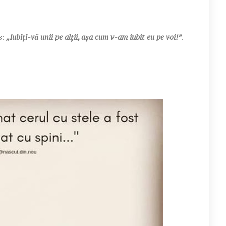
s:
„Iubiți-vă unii pe alții, așa cum v-am iubit eu pe voi!”
.