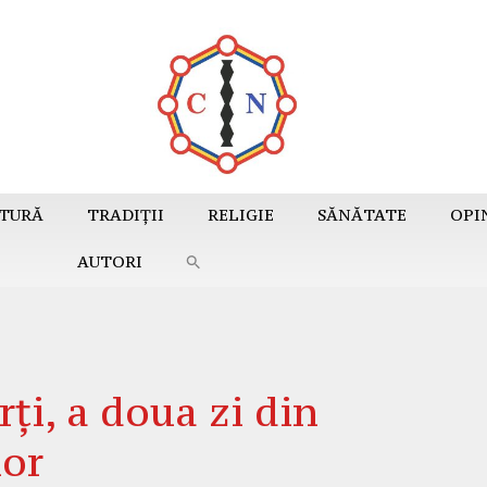
TURĂ
TRADIȚII
RELIGIE
SĂNĂTATE
OPI
AUTORI
i, a doua zi din
lor