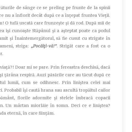
turile de sânge ce se preling pe frunte de la spinii
re nu a înflorit decât după ce a înțepat fruntea Vieții.
cum! O tufă uscată care frunzește și dă rod. După mii de
ea iși cunoaște Stăpânul și a așteptat poate ca podul
it și Înaintemergătorul, să fie cusut cu strigate în
ameni, striga:
„Pocăiți-vă!”
. Strigăt care a fost ca o
r.
viață?! Doar mi se pare. Prin fereastra deschisă, dacă
 și țărâna respiră. Auzi păsările care au tăcut după ce
ătul lumii, cum se odihnesc. Prin liniștea celei mai
. Probabil își caută hrana sau ascultă tropăitul cailor
pământ, florile adormite și stelele îmbracă copacii
iun. Un mârtan miorlăie în somn. Deci ce e liniștea?
da eternă, în care ființăm.