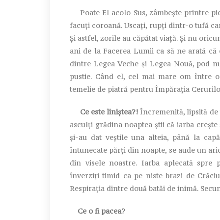
Poate El acolo Sus, zâmbește printre pică
facuți coroană. Uscați, rupți dintr-o tufă ca
Și astfel, zorile au căpătat viață. Și nu ori
ani de la Facerea Lumii ca să ne arată că 
dintre Legea Veche și Legea Nouă, pod num
pustie. Când el, cel mai mare om între o
temelie de piatră pentru Împărația Cerurilo
Ce este liniștea?!
Încremenită, lipsită de 
asculți grădina noaptea știi că iarba crește
și-au dat veștile una alteia, până la cap
întunecate părți din noapte, se aude un arici
din visele noastre. Iarba aplecată spre 
înverziți timid ca pe niste brazi de Crăc
Respirația dintre două batăi de inimă. Secun
Ce o fi pacea?