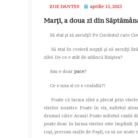
ZOE DANTES
aprilie 15, 2025
Marți, a doua zi din Săptămân
Să stai și să asculți! Pe Cuvântul care Cu
Să stai în creierii nopții și să asculți lin
zilei. De ce e atât de adâncă liniștea?
Sau e doar
pace
?
Ce e una si ce e cealaltă?!
Poate că larma zilei a plecat prin visele t
viselor noastre. Poate în vis, sufletul ale
drumul către Acasă! Poate sufletul caută di
poate doar în larma viselor este împlinit. Ș
roși, precum ouăle de Paști, ca să ne arate 