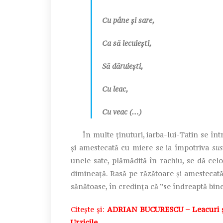
Cu pâne și sare,
Ca să lecuiești,
Să dăruiești,
Cu leac,
Cu veac (…)
În multe ținuturi, iarba-lui-Tatin se într
și amestecată cu miere se ia împotriva
sus
unele sate, plămădită în rachiu, se dă celo
dimineață. Rasă pe răzătoare și amestecată 
sănătoase, în credința că ”se îndreaptă bine
Citește și:
ADRIAN BUCURESCU – Leacuri și
Urzicile