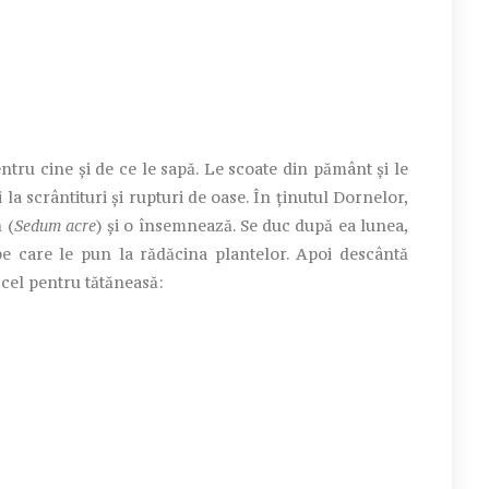
ru cine și de ce le sapă. Le scoate din pământ și le
i la scrântituri și rupturi de oase. În ținutul Dornelor,
 (
Sedum acre
) și o însemnează. Se duc după ea lunea,
pe care le pun la rădăcina plantelor. Apoi descântă
 cel pentru tătăneasă: