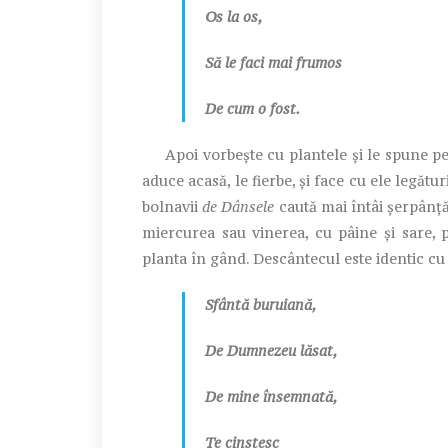
Os la os,
Să le faci mai frumos
De cum o fost.
Apoi vorbește cu plantele și le spune pent
aduce acasă, le fierbe, și face cu ele legătur
bolnavii
de Dânsele
caută mai întâi șerpânță
miercurea sau vinerea, cu pâine și sare, 
planta în gând. Descântecul este identic cu
Sfântă buruiană,
De Dumnezeu lăsat,
De mine însemnată,
Te cinstesc