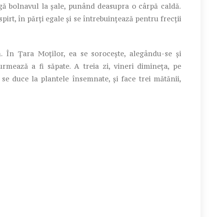
agă bolnavul la șale, punând deasupra o cârpă caldă.
pirt, în părți egale și se întrebuințează pentru frecții
n Țara Moților, ea se sorocește, alegându-se și
mează a fi săpate. A treia zi, vineri dimineța, pe
se duce la plantele însemnate, și face trei mătănii,