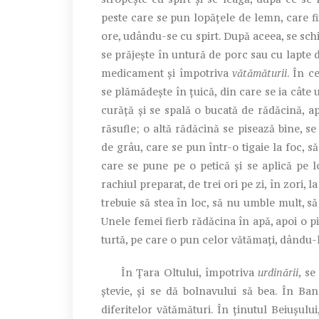
peste care se pun lopățele de lemn, care f
ore, udându-se cu spirt. După aceea, se sc
se prăjește în untură de porc sau cu lapte d
medicament și împotriva
vătămăturii
. În c
se plămădește în țuică, din care se ia câte 
curăță și se spală o bucată de rădăcină, ap
răsufle; o altă rădăcină se pisează bine, s
de grâu, care se pun într-o tigaie la foc, s
care se pune pe o petică și se aplică pe 
rachiul preparat, de trei ori pe zi, în zori,
trebuie să stea în loc, să nu umble mult, 
Unele femei fierb rădăcina în apă, apoi o p
turtă, pe care o pun celor vătămați, dându-l
În Țara Oltului, împotriva
urdinării
, se
ștevie, și se dă bolnavului să bea. În Ba
diferitelor vătămături. În ținutul Beiușului