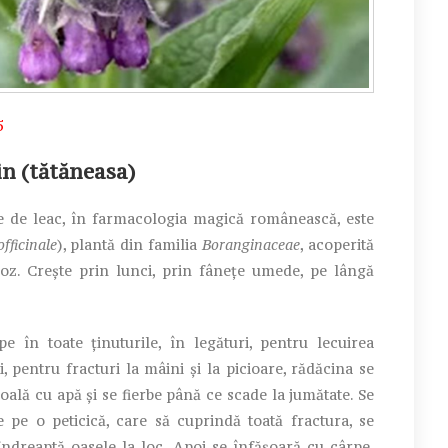
5
in (tătăneasa)
de leac, în farmacologia magică românească, este
fficinale
), plantă din familia
Boranginaceae
, acoperită
 roz. Crește prin lunci, prin fânețe umede, pe lângă
e în toate ținuturile, în legături, pentru lecuirea
i, pentru fracturi la mâini și la picioare, rădăcina se
 oală cu apă și se fierbe până ce scade la jumătate. Se
 pe o peticică, care să cuprindă toată fractura, se
 îndreaptă oasele la loc. Apoi se înfășoară cu cârpe,