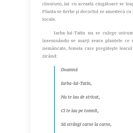
clavatum
), iar cu această cingătoare se le
Planta se fierbe și decoctul se amestecă cu s
locale.
Iarba-lui-Tatin nu se culege oricum. Î
însemnându-se marți seara plantele ce ur
nemâncate, femeia care pregătește leacul 
zicând:
Doamnă
Iarba-lui-Tatin,
Nu te iau de stricat,
Ci te iau pe tomnit,
Să strângi carne la carne,