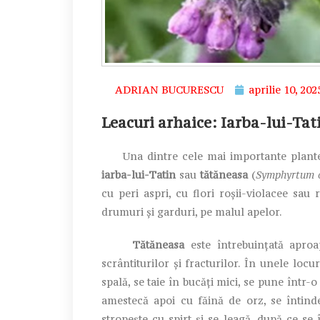
ADRIAN BUCURESCU
aprilie 10, 202
Leacuri arhaice: Iarba-lui-Tat
Una dintre cele mai importante plante 
iarba-lui-Tatin
sau
tătăneasa
(
Symphyrtum o
cu peri aspri, cu flori roșii-violacee sau
drumuri și garduri, pe malul apelor.
Tătăneasa
este întrebuințată aproap
scrântiturilor și fracturilor. În unele locur
spală, se taie în bucăți mici, se pune într-o
amestecă apoi cu făină de orz, se întinde
stropește cu spirt și se leagă, după ce se