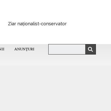
Ziar naționalist-conservator
NII
ANUNȚURI