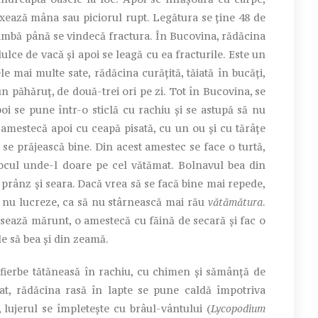
ixează mâna sau piciorul rupt. Legătura se ține 48 de
himbă până se vindecă fractura. În Bucovina, rădăcina
ulce de vacă și apoi se leagă cu ea fracturile. Este un
ele mai multe sate, rădăcina curățită, tăiată în bucăți,
un păhăruț, de două-trei ori pe zi. Tot în Bucovina, se
oi se pune într-o sticlă cu rachiu și se astupă să nu
e amestecă apoi cu ceapă pisată, cu un ou și cu tărâțe
ă se prăjească bine. Din acest amestec se face o turtă,
locul unde-l doare pe cel vătămat. Bolnavul bea din
 la prânz și seara. Dacă vrea să se facă bine mai repede,
să nu lucreze, ca să nu stârnească mai rău
vătămătura
.
isează mărunt, o amestecă cu făină de secară și fac o
e să bea și din zeamă.
 fierbe tătăneasă în rachiu, cu chimen și sămânță de
nat, rădăcina rasă în lapte se pune caldă împotriva
, lujerul se împletește cu brâul-vântului (
Lycopodium