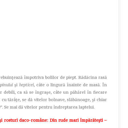
ebuințează împotriva bolilor de piept. Rădăcina rasă
pinului
și
hepticei
, câte o lingură înainte de masă. În
r debili, ca să se îngrașe, câte un păhărel în fiecare
cu tărâțe, se dă vitelor bolnave, slăbănoage, și chiar
”. Se mai dă vitelor pentru îndreptarea laptelui.
 rosturi daco-române: Din rude mari împărătești –