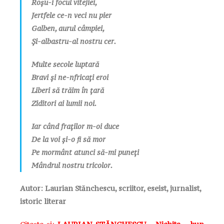
Roşu-i focul vitejiei,
Jertfele ce-n veci nu pier
Galben, aurul câmpiei,
Şi-albastru-al nostru cer.
Multe secole luptară
Bravi şi ne-nfricaţi eroi
Liberi să trăim în ţară
Ziditori ai lumii noi.
Iar când fraţilor m-oi duce
De la voi şi-o fi să mor
Pe mormânt atunci să-mi puneţi
Mândrul nostru tricolor.
Autor: Laurian Stănchescu, scriitor, eseist, jurnalist,
istoric literar