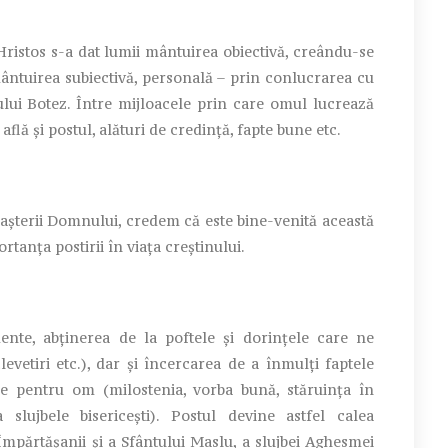
Hristos s-a dat lumii mântuirea obiectivă, creându-se
 mântuirea subiectivă, personală – prin conlucrarea cu
ului Botez. Între mijloacele prin care omul lucrează
află şi postul, alături de credinţă, fapte bune etc.
aşterii Domnului, credem că este bine-venită această
tanţa postirii în viaţa creştinului.
ente, abţinerea de la poftele şi dorinţele care ne
levetiri etc.), dar şi încercarea de a înmulţi faptele
e pentru om (milostenia, vorba bună, stăruinţa în
slujbele bisericeşti). Postul devine astfel calea
 Împărtăşanii şi a Sfântului Maslu, a slujbei Aghesmei