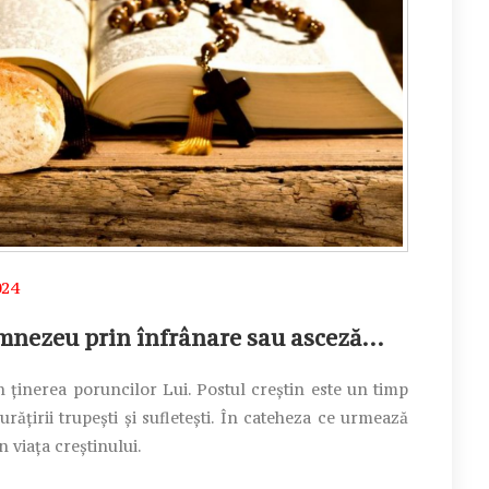
024
umnezeu prin înfrânare sau asceză…
ţinerea poruncilor Lui. Postul creştin este un timp
urăţirii trupeşti şi sufleteşti. În cateheza ce urmează
n viaţa creştinului.