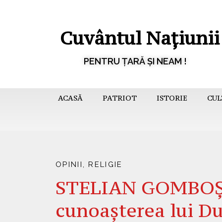
Cuvântul Națiunii
PENTRU ȚARĂ ȘI NEAM !
ACASĂ
PATRIOT
ISTORIE
CUL
OPINII
,
RELIGIE
STELIAN GOMBOȘ 
cunoaşterea lui D