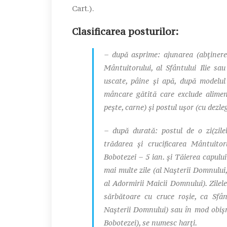
Cart.).
Clasificarea posturilor:
– după asprime: ajunarea (abţinere
Mântuitorului, al Sfântului Ilie sa
uscate, pâine şi apă, după modelul
mâncare gătită care exclude alimen
peşte, carne) şi postul uşor (cu dezleg
– după durată: postul de o zi(zilel
trădarea şi crucificarea Mântuitor
Bobotezei – 5 ian. şi Tăierea capului
mai multe zile (al Naşterii Domnului, 
al Adormirii Maicii Domnului). Zilele
sărbătoare cu cruce roşie, ca Sfân
Naşterii Domnului) sau în mod obişnu
Bobotezei), se numesc harţi.