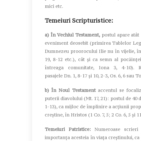
mici etc.
Temeiuri Scripturistice:
a) În Vechiul Testament,
postul apare atât 
eveniment deosebit (primirea Tablelor Legii
Dumnezeu proorocului Ilie nu în vijelie, în 
19, 8-12 etc.), cât şi ca semn al pocăinţe
întreaga comunitate, Iona 3, 4-10). R
pasajele Dn. 1, 8-17 şi 10, 2-3, Os. 6, 6 sau To
b) În Noul Testament
accentul se focaliz
puterii diavolului (Mt. 17, 21): postul de 40 d
1-13), ca mijloc de împlinire a acţiunii prop
creştine, în Hristos (1 Co. 7, 5; 2 Co. 6, 5 şi 11
Temeiuri Patristice:
Numeroase scrieri p
importanţa acesteia în viaţa creştinului, ca 