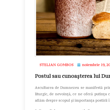
STELIAN GOMBOS
noiembrie 19, 2
Postul sau cunoaşterea lui D
Ascultarea de Dumnezeu se manifestă prin 
liturgic, de nevoinţă, ce ne oferă putinţa c
aflăm despre scopul şi importanţa postirii î