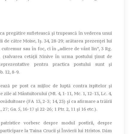
ca pregătire sufletească şi trupească în vederea unui
 de către Moise, Iş. 34, 28-29; arătarea prezenţei lui
cutremur sau în foc, ci în „adiere de vânt lin”, 3 Rg.
i (salvarea cetăţii Ninive în urma postului ţinut de
eprezentative pentru practica postului sunt şi
b. 12, 8-9.
ează pe post ca mijloc de luptă contra ispitelor şi
e zile al Mântuitorului (Mt. 4, 1-11, Mc. 1, 12-13, Lc. 4,
ovăduitoare (FA 13, 2-3; 14, 23) şi ca afirmare a trăirii
, 27; Ga. 5, 16-17 şi 22-26; 1 Ptr. 2, 11 şi 16 etc.).
atristice vorbesc despre modul postirii, despre
participare la Taina Crucii şi Învierii lui Hristos. Dăm