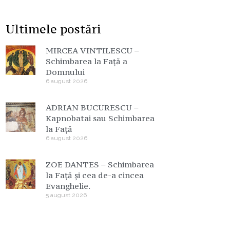
Ultimele postări
MIRCEA VINTILESCU –
Schimbarea la Față a
Domnului
6 august 2026
ADRIAN BUCURESCU –
Kapnobatai sau Schimbarea
la Față
6 august 2026
ZOE DANTES – Schimbarea
la Față și cea de-a cincea
Evanghelie.
5 august 2026