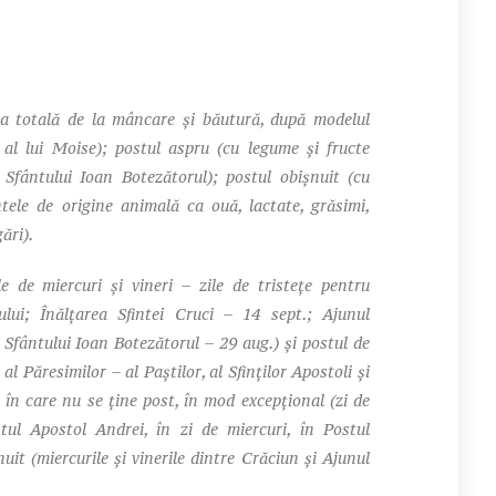
a totală de la mâncare şi băutură, după modelul
u al lui Moise); postul aspru (cu legume şi fructe
 Sfântului Ioan Botezătorul); postul obişnuit (cu
tele de origine animală ca ouă, lactate, grăsimi,
ări).
e de miercuri şi vineri – zile de tristeţe pentru
ului; Înălţarea Sfintei Cruci – 14 sept.; Ajunul
 Sfântului Ioan Botezătorul – 29 aug.) şi postul de
al Păresimilor – al Paştilor, al Sfinţilor Apostoli şi
 în care nu se ţine post, în mod excepţional (zi de
tul Apostol Andrei, în zi de miercuri, în Postul
it (miercurile şi vinerile dintre Crăciun şi Ajunul