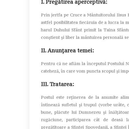
I. Pregătirea aperceptivă:
Prin jertfa pe Cruce a Mântuitorului Iisus 
astfel posibilitatea fiecăruia de a lucra la
harul Duhului Sfânt primit la Taina Sfânt
conştient şi liber la mântuirea personală se 
II. Anunţarea temei:
Pentru că ne aflăm la începutul Postului N
cateheză, în care vom puncta scopul şi impor
III. Tratarea:
Postul este reţinerea de la anumite alim
întinează sufletul şi trupul (vorbe urâte, c
bune, plăcute lui Dumnezeu şi înălţătoar
rugăciune, participarea cât de deasă la 
pregătitoare a Sfintei Spovedanii, a Sfintei