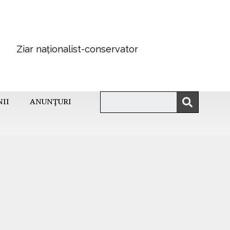
Ziar naționalist-conservator
NII
ANUNȚURI