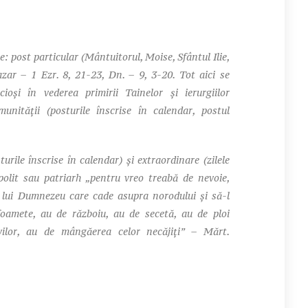
 post particular (Mântuitorul, Moise, Sfântul Ilie,
zar – 1 Ezr. 8, 21-23, Dn. – 9, 3-20. Tot aici se
ioşi în vederea primirii Tainelor şi ierurgiilor
omunităţii (posturile înscrise în calendar, postul
turile înscrise în calendar) şi extraordinare (zilele
polit sau patriarh „pentru vreo treabă de nevoie,
a lui Dumnezeu care cade asupra norodului şi să-l
oamete, au de războiu, au de secetă, au de ploi
vilor, au de mângăerea celor necăjiţi” – Mărt.