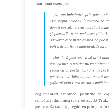
doar două exemple:
– „Ne-am îmbolnăvit prin păcat, să 
este neputincioasă. Îndreaptă-te d
domni postul, nu s-ar mai făuri arme, 
şi pustiurile n-ar mai avea tâlhari,
adevărat este înstrăinarea de păcat,
pofte, de bârfe, de minciună, de jură
– „Iar dacă posteşti ca să arăţi oame
găsi ca într-o pustie: nu va fi nimeni
vedea că ai postit. (…) Insulţi post
postesc! (…) Iubeşte, dar, postul aşa
(Sfântul Ioan Gură de Aur, Omilii la M
Reglementări canonice: posturile de căpe
sâmbăta şi duminica (can. 66 ap., 55 Trul.,
post (ca. 52 Laod.); pregătirea prin post în v