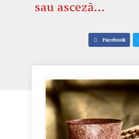
sau asceză…
Facebook