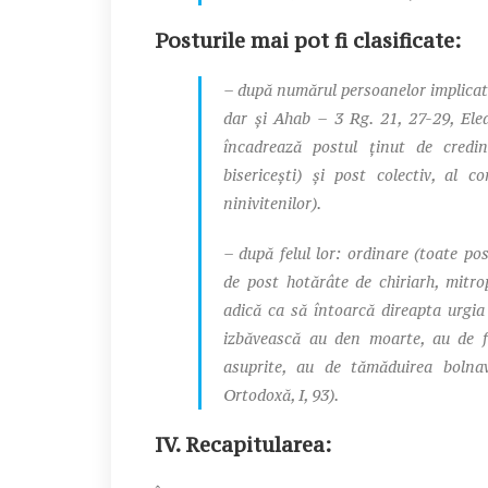
Posturile mai pot fi clasificate:
– după numărul persoanelor implicate:
dar şi Ahab – 3 Rg. 21, 27-29, Elea
încadrează postul ţinut de credinc
bisericeşti) şi post colectiv, al c
ninivitenilor).
– după felul lor: ordinare (toate pos
de post hotărâte de chiriarh, mitro
adică ca să întoarcă direapta urgi
izbăvească au den moarte, au de f
asuprite, au de tămăduirea bolna
Ortodoxă, I, 93).
IV. Recapitularea: