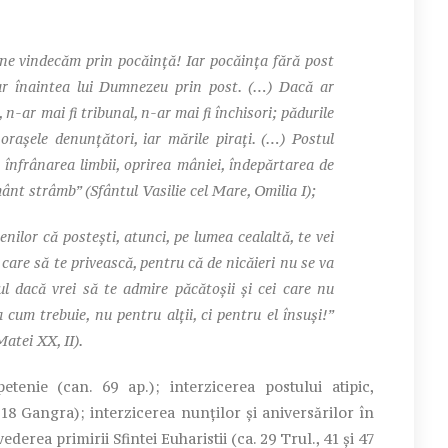
ne vindecăm prin pocăinţă! Iar pocăinţa fără post
ar înaintea lui Dumnezeu prin post. (…) Dacă ar
n-ar mai fi tribunal, n-ar mai fi închisori; pădurile
 oraşele denunţători, iar mările piraţi. (…) Postul
 înfrânarea limbii, oprirea mâniei, îndepărtarea de
mânt strâmb” (Sfântul Vasilie cel Mare, Omilia I);
nilor că posteşti, atunci, pe lumea cealaltă, te vei
 care să te privească, pentru că de nicăieri nu se va
ul dacă vrei să te admire păcătoşii şi cei care nu
 cum trebuie, nu pentru alţii, ci pentru el însuşi!”
atei XX, II).
tenie (can. 69 ap.); interzicerea postului atipic,
 18 Gangra); interzicerea nunţilor şi aniversărilor în
ederea primirii Sfintei Euharistii (ca. 29 Trul., 41 şi 47