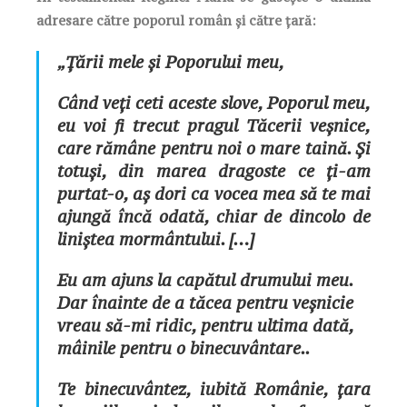
adresare către poporul român și către țară:
„Țării mele și Poporului meu,
Când veți ceti aceste slove, Poporul meu,
eu voi fi trecut pragul Tăcerii veșnice,
care rămâne pentru noi o mare taină. Și
totuși, din marea dragoste ce ți-am
purtat-o, aș dori ca vocea mea să te mai
ajungă încă odată, chiar de dincolo de
liniștea mormântului. […]
Eu am ajuns la capătul drumului meu.
Dar înainte de a tăcea pentru veșnicie
vreau să-mi ridic, pentru ultima dată,
mâinile pentru o binecuvântare..
Te binecuvântez, iubită Românie, țara