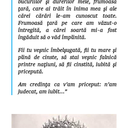
bucuriilor și durerilor mele, frumoasă
țară, care ai trăit în inima mea și ale
cărei cărări le-am cunoscut toate.
Frumoasă țară pe care am văzut-o
întregită, a cărei soartă mi-a fost
îngăduit să o văd împlinită.
Fii tu veșnic îmbelșugată, fii tu mare și
plină de cinste, să stai veșnic falnică
printre națiuni, să fii cinstită, iubită și
pricepută.
Am credința ca v’am priceput: n’am
judecat, am iubit…”