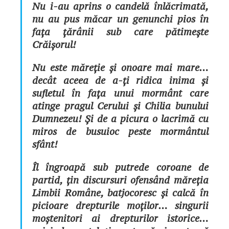
Nu i-au aprins o candelă înlăcrimată,
nu au pus măcar un genunchi pios în
fața țărânii sub care pătimește
Crăișorul!
Nu este măreție și onoare mai mare…
decât aceea de a-ți ridica inima și
sufletul în fața unui mormânt care
atinge pragul Cerului și Chilia bunului
Dumnezeu! Și de a picura o lacrimă cu
miros de busuioc peste mormântul
sfânt!
Îl îngroapă sub putrede coroane de
partid, țin discursuri ofensând măreția
Limbii Române, batjocoresc și calcă în
picioare drepturile moților… singurii
moștenitori ai drepturilor istorice…