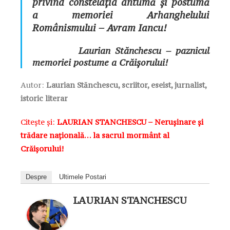
privind constelația antumă și postumă
a memoriei Arhanghelului
Românismului – Avram Iancu!
Laurian Stănchescu – paznicul
memoriei postume a Crăișorului!
Autor:
Laurian Stănchescu, scriitor, eseist, jurnalist,
istoric literar
Citește și:
LAURIAN STANCHESCU – Nerușinare și
trădare națională… la sacrul mormânt al
Crăișorului!
Despre
Ultimele Postari
LAURIAN STANCHESCU