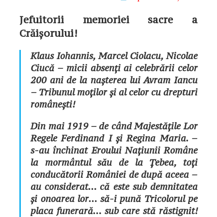
Jefuitorii memoriei sacre a
Crăișorului!
Klaus Iohannis, Marcel Ciolacu, Nicolae
Ciucă – micii absenți ai celebrării celor
200 ani de la nașterea lui Avram Iancu
– Tribunul moților și al celor cu drepturi
românești!
Din mai 1919 – de când Majestățile Lor
Regele Ferdinand I și Regina Maria. –
s-au închinat Eroului Națiunii Române
la mormântul său de la Țebea, toți
conducătorii României de după aceea –
au considerat… că este sub demnitatea
și onoarea lor… să-i pună Tricolorul pe
placa funerară… sub care stă răstignit!