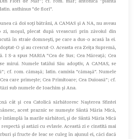
Din Flori de Măr”; cf. rom. măr; antonică ”plantă
atin. anthinus ”de flori”.
unea că doi soți bătrâni, A CAMAS și A NA, nu aveau
-o zi, moșul, plecat după vreascuri prin zăvoiul din
scută în straie domnești, pe care a dus-o acasă la ei.
adoptat-O și au crescut-O. Aceasta era Zeița Supremă,
ă. I S-a spus MARIA ”Cea de Sus; Cea Măreață; Cea
 se mirui. Numele tatălui Său adoptiv, A CAMAS, se
ă”; cf. rom. cămașă; latin. camisia ”cămașă”. Numele
Cea care primește; Cea Primitoare; Cea Duioasă”; cf.
stăzi sub numele de Ioachim și Ana.
 cât și cea Catolică sărbătoresc Nașterea Sfintei
mânesc, acest praznic se numește Sântă Măria Mică,
 întâmplă la marile sărbători, și de Sântă Măria Mică
e respectă și astăzi cu evlavie. Această zi e cinstită mai
erburi și fructe de leac se culeg în ajunul ei, căci dacă