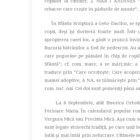
copiilor la catolici; 2. MAR I ANDINES ”
erbacee care crește în pădurile de munte”; l
În Sfânta Scriptură a Geto-Dacilor, se sp
copii, deși își doriseră foarte mult. Într
apropierea casei lor, a găsit o pruncă învă
Bucuria bătrânilor a fost de nedescris. Au 
care pogorâse pe pământ în chip de copil
Sfântă”; cf. rom. mare; a se mări;mir; a
traduce prin ”Care ocrotește; Care acoper
mamei adoptive, A NA, se tălmăcește prin ”
rom. na!; nai. Cei doi sunt pomeniți până a
La 8 Septembrie, atât Biserica Ortodoxă
Fecioare Maria. În calendarul popular ro
Vergura Mică sau Precista Mică. Așa cum se
sunt legate străvechi tradiții, pe care unii l
întâi și mai întâi prin nelucrare. Ultimele i