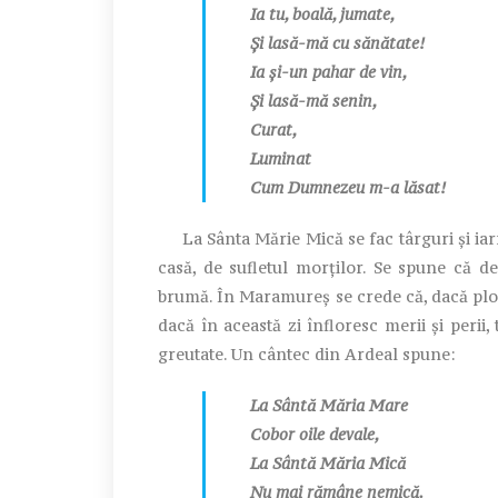
Ia tu, boală, jumate,
Și lasă-mă cu sănătate!
Ia și-un pahar de vin,
Și lasă-mă senin,
Curat,
Luminat
Cum Dumnezeu m-a lăsat!
La Sânta Mărie Mică se fac târguri și iarm
casă, de sufletul morților. Se spune că 
brumă. În Maramureș se crede că, dacă plouă
dacă în această zi înfloresc merii și perii,
greutate. Un cântec din Ardeal spune:
La Sântă Măria Mare
Cobor oile devale,
La Sântă Măria Mică
Nu mai rămâne nemică.