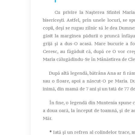
Cu privire la Nașterea Sfintei Maria, l
bisericești. Astfel, prin unele locuri, se 
copii, deși se rugau zilnic să le dea Dumnez
găsit la marginea pădurii o pruncă înfășu
grijă și a dus-O acasă. Mare bucurie a f
Ceresc, au făgăduit că, după ce O vor creșt
Maria călugădindu-Se în Mânăstirea de Cle
După altă legendă, bătrâna Ana ar fi răma
sau o floare, apoi a născut-O pe Maria. Du
inimă, din mamă de 7 ani și un tată de 77 de
În fine, o legendă din Muntenia spune că S
a doua oară, la început de toamnă, și de 
Măr.
*
Iată și un refren al colindelor tra