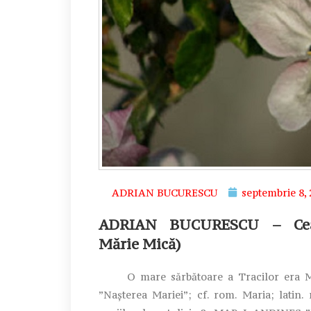
ADRIAN BUCURESCU
septembrie 8,
ADRIAN BUCURESCU – Cea-N
Mărie Mică)
O mare sărbătoare a Tracilor era MA
”Nașterea Mariei”; cf. rom. Maria; latin.