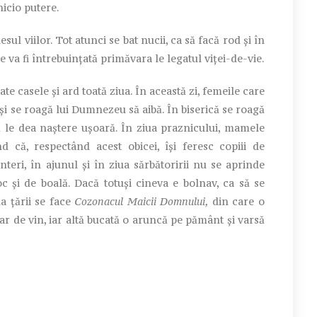
icio putere.
 viilor. Tot atunci se bat nucii, ca să facă rod și în
 va fi întrebuințată primăvara le legatul viței-de-vie.
casele și ard toată ziua. În această zi, femeile care
ă și se roagă lui Dumnezeu să aibă. În biserică se roagă
să le dea naștere ușoară. În ziua praznicului, mamele
că, respectând acest obicei, își feresc copiii de
nteri, în ajunul și în ziua sărbătoririi nu se aprinde
c și de boală. Dacă totuși cineva e bolnav, ca să se
a țării se face
Cozonacul Maicii Domnului,
din care o
r de vin, iar altă bucată o aruncă pe pământ și varsă