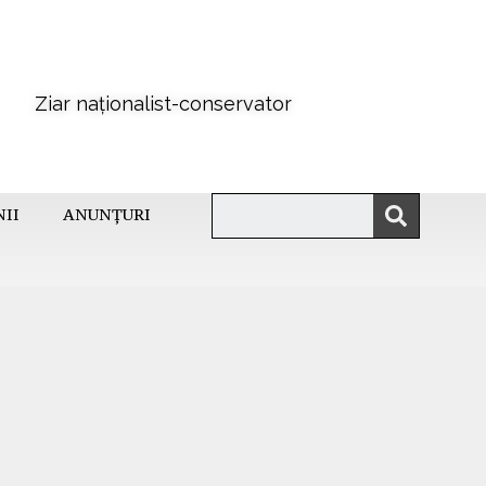
Ziar naționalist-conservator
NII
ANUNȚURI