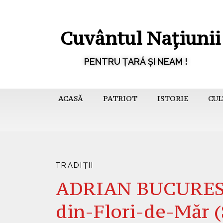
Cuvântul Națiunii
PENTRU ȚARĂ ȘI NEAM !
ACASĂ
PATRIOT
ISTORIE
CUL
TRADIȚII
ADRIAN BUCURESC
din-Flori-de-Măr 