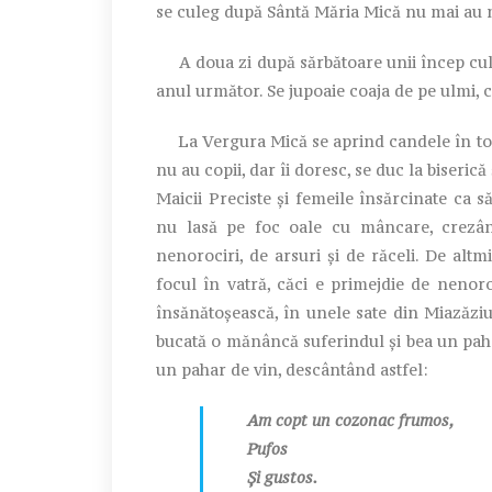
se culeg după Sântă Măria Mică nu mai au n
A doua zi după sărbătoare unii încep culesul
anul următor. Se jupoaie coaja de pe ulmi, ce
La Vergura Mică se aprind candele în toate 
nu au copii, dar îi doresc, se duc la biseric
Maicii Preciste și femeile însărcinate ca 
nu lasă pe foc oale cu mâncare, crezând 
nenorociri, de arsuri și de răceli. De altmi
focul în vatră, căci e primejdie de nenoro
însănătoșească, în unele sate din Miazăziu
bucată o mănâncă suferindul și bea un paha
un pahar de vin, descântând astfel:
Am copt un cozonac frumos,
Pufos
Și gustos.