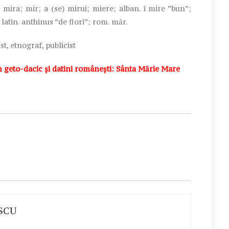
) mira; mir; a (se) mirui; miere; alban. i mire ”bun”;
atin. anthinus ”de flori”; rom. măr.
eist, etnograf, publicist
eto-dacic și datini românești: Sânta Mărie Mare
SCU