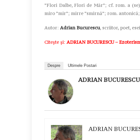
”Flori Dalbe, Flori de Măr”; cf. rom. a (se
miro ”mir”; mirre ”smirnă”; rom. antonică; l
Autor:
Adrian Bucurescu
, scriitor, poet, es
Citește și:
ADRIAN BUCURESCU – Ezoterism g
Despre
Ultimele Postari
ADRIAN BUCURESCU
ADRIAN BUCURE