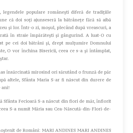
egendele populare românești diferă de tradițiile
spune că doi soți ajunseseră la bătrânețe fără să aibă
eu și lor. Într-o zi, moșul, plecând după vreascuri, a
rată în straie împărătești și gângurind. A luat-O cu
ost pe cei doi bătrâni și, drept mulțumire Domnului
e, O vor închina Bisericii, ceea ce s-a și întâmplat,
ștar.
s însărcinată mirosind ori sărutând o frunză de păr
pă altele, Sfânta Maria S-ar fi născut din durere de
 ani!
fânta Fecioară S-a născut din flori de măr, înflorit
aceea S-a numit Măria sau Cea-Născută-din-Flori-de-
ce, moștenit de Români: MARI ANDINES MARI ANDINES