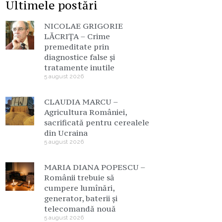
Ultimele postări
NICOLAE GRIGORIE
LĂCRIȚA – Crime
premeditate prin
diagnostice false și
tratamente inutile
5 august 2026
CLAUDIA MARCU –
Agricultura României,
sacrificată pentru cerealele
din Ucraina
5 august 2026
MARIA DIANA POPESCU –
Românii trebuie să
cumpere lumînări,
generator, baterii și
telecomandă nouă
5 august 2026