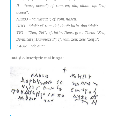
II – ”care; aceea”; cf. rom. ea; aia; alban. ajo ”ea;
aceea”;
NISKO – ”a născut”; cf. rom. născu.
DUO – ”doi”; cf. rom. doi, două; latin. duo ”doi”;
TIO – ”Zeu; Zei”; cf. latin. Deus, grec. Theos ”Zeu;
Divinitate; Dumnezeu”; cf. rom. zeu; zeie ”zeiță”.
I AUR – ”de aur”.
Iată și o inscripție mai lungă: