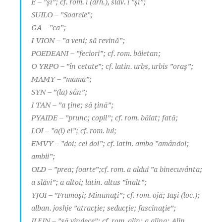
E – ”și”; cf. rom. i (arh.), slav. i ”și”;
SUILO – ”Soarele”;
GA – ”ca”;
I VION – ”a veni; să revină”;
POEDEANI – ”feciori”; cf. rom. băietan;
O YRPO – ”în cetate”; cf. latin. urbs, urbis ”oraș”;
MAMY – ”mama”;
SYN – ”(la) sân”;
I TAN – ”a ține; să țină”;
PYAIDE – ”prunc; copil”; cf. rom. băiat; fată;
LOI – ”a(l) ei”; cf. rom. lui;
EMVY – ”doi; cei doi”; cf. latin. ambo ”amândoi;
ambii”;
OLD – ”prea; foarte”;cf. rom. a aldui ”a binecuvânta;
a slăvi”; a altoi; latin. altus ”înalt”;
YJOI – ”Frumoși; Minunați”; cf. rom. ojă; Iași (loc.);
alban. joshje ”atracție; seducție; fascinație”;
ILEIN – ”să vindece”; cf. rom. alin; a alina; Alin,