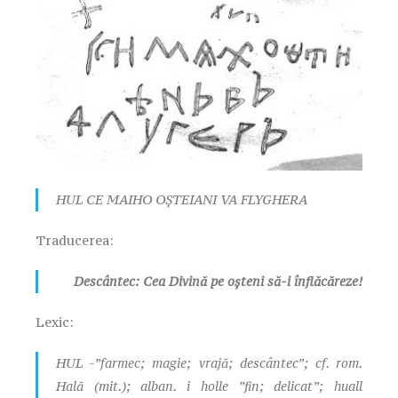
HUL CE MAIHO OȘTEIANI VA FLYGHERA
Traducerea:
Descântec: Cea Divină pe oșteni să-i înflăcăreze!
Lexic:
HUL -”farmec; magie; vrajă; descântec”; cf. rom.
Hală (mit.); alban. i holle ”fin; delicat”; huall