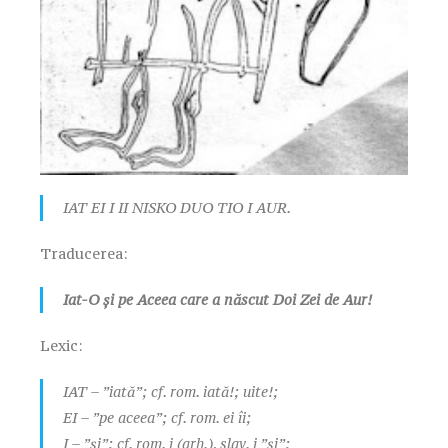
IAT EI I II NISKO DUO TIO I AUR.
Traducerea:
Iat-O și pe Aceea care a născut Doi Zei de Aur!
Lexic:
IAT – ”iată”; cf. rom. iată!; uite!;
EI – ”pe aceea”; cf. rom. ei îi;
I – ”și”; cf. rom. i (arh.), slav. i ”și”;