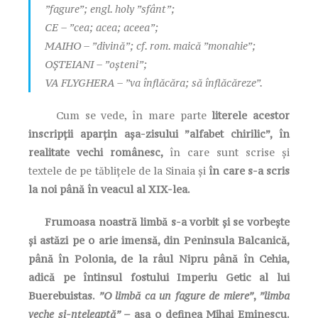
”fagure”; engl. holy ”sfânt”;
CE – ”cea; acea; aceea”;
MAIHO – ”divină”; cf. rom. maică ”monahie”;
OȘTEIANI – ”oșteni”;
VA FLYGHERA – ”va înflăcăra; să înflăcăreze”.
Cum se vede, în mare parte
literele acestor
inscripții aparțin așa-zisului ”alfabet chirilic”, în
realitate vechi românesc,
în care sunt scrise și
textele de pe tăblițele de la Sinaia și
în care s-a scris
la noi până în veacul al XIX-lea.
Frumoasa noastră limbă s-a vorbit și se vorbește
și astăzi pe o arie imensă, din Peninsula Balcanică,
până în Polonia, de la râul Nipru până în Cehia,
adică pe întinsul fostului Imperiu Getic al lui
Buerebuistas.
”O limbă ca un fagure de miere”
,
”limba
veche și-nțeleaptă”
– așa o definea Mihai Eminescu.