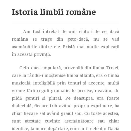
Istoria limbii române
Am fost întrebat de unii cititori de ce, dacă
româna se trage din geto-dacă, nu se văd
asemănările dintre ele. Există mai multe explicații
în această privință.
Geto-daca populară, provenită din limba Troiei,
care la rându-i moștenise limba atlantă, era o limbă
muzicală, inteligibilă prin tonuri și accente, multă
vreme fără reguli gramaticale precise, neavând de
pildă genuri și plural. Pe deasupra, era foarte
dialectală, fiecare trib având propria exprimare, ba
chiar fiecare sat având graiul său. Cu toate acestea,
sunt atestate cuvinte asemănătoare sau chiar
identice, la mare depărtare, cum ar fi cele din Dacia