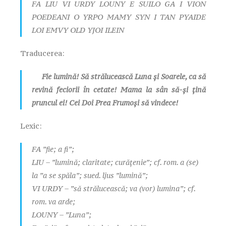
FA LIU VI URDY LOUNY E SUILO GA I VION
POEDEANI O YRPO MAMY SYN I TAN PYAIDE
LOI EMVY OLD YJOI ILEIN
Traducerea:
Fie lumină! Să strălucească Luna și Soarele, ca să
revină feciorii în cetate! Mama la sân să-și țină
pruncul ei! Cei Doi Prea Frumoși să vindece!
Lexic:
FA ”fie; a fi”;
LIU – ”lumină; claritate; curățenie”; cf. rom. a (se)
la ”a se spăla”; sued. ljus ”lumină”;
VI URDY – ”să strălucească; va (vor) lumina”; cf.
rom. va arde;
LOUNY – ”Luna”;