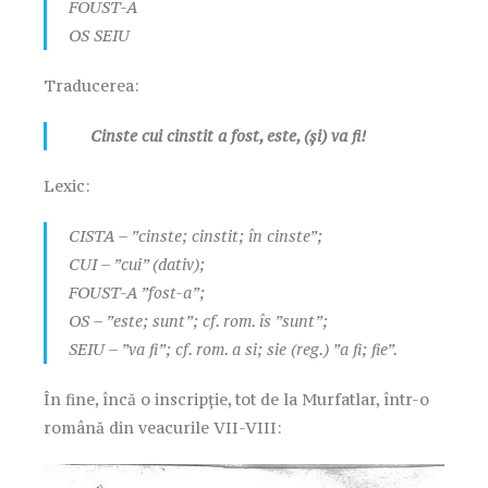
FOUST-A
OS SEIU
Traducerea:
Cinste cui cinstit a fost, este, (și) va fi!
Lexic:
CISTA – ”cinste; cinstit; în cinste”;
CUI – ”cui” (dativ);
FOUST-A ”fost-a”;
OS – ”este; sunt”; cf. rom. îs ”sunt”;
SEIU – ”va fi”; cf. rom. a si; sie (reg.) ”a fi; fie”.
În fine, încă o inscripție, tot de la Murfatlar, într-o
română din veacurile VII-VIII: