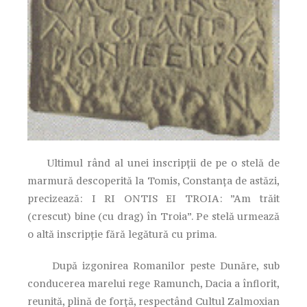
Ultimul rând al unei inscripții de pe o stelă de
marmură descoperită la Tomis, Constanța de astăzi,
precizează: I RI ONTIS EI TROIA: ”Am trăit
(crescut) bine (cu drag) în Troia”. Pe stelă urmează
o altă inscripție fără legătură cu prima.
După izgonirea Romanilor peste Dunăre, sub
conducerea marelui rege Ramunch, Dacia a înflorit,
reunită, plină de forță, respectând Cultul Zalmoxian