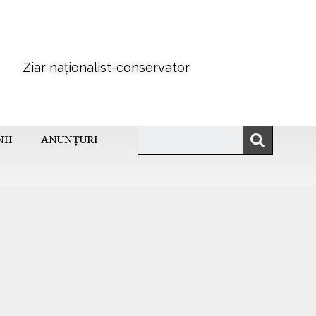
Ziar naționalist-conservator
NII
ANUNȚURI