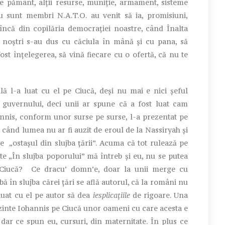
 de pământ, alții resurse, muniție, armament, sisteme
 nu sunt membri N.A.T.O. au venit să ia, promisiuni,
încă din copilăria democrației noastre, când Înalta
i noștri s-au dus cu căciula în mână și cu pana, să
st înțelegerea, să vină fiecare cu o ofertă, că nu te
 l-a luat cu el pe Ciucă, deși nu mai e nici șeful
ul guvernului, deci unii ar spune că a fost luat cam
annis, conform unor surse pe surse, l-a prezentat pe
i când lumea nu ar fi auzit de eroul de la Nassiryah și
e „ostașul din slujba țării”. Acuma că tot rulează pe
e „În slujba poporului” mă întreb și eu, nu se putea
i Ciucă? Ce dracu’ domn’e, doar la unii merge cu
ă în slujba cărei țări se află autorul, că la români nu
 luat cu el pe autor să dea
iesplicațiile
de rigoare. Una
rezinte Iohannis pe Ciucă unor oameni cu care acesta e
ar ce spun eu, cursuri, din maternitate. În plus ce