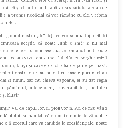
u strică. Culmea este că același lucru l-au făcut și
oartă, că și ei au trecut la apărarea spațiului aerian de
or li s-a promis neoficial că vor rămâne cu ele. Trebuia
 complet.
a, „omul nostru știe” deja ce vor semna toți ceilalți
emnează aceștia, că poate „unii e șmé” și nu mai
 numele nostru, mai beșeaua, că românul nu trebuie
ocmai ce am văzut emisiunea lui Rifai cu Serghei Mizil
rfumuri, blugi și casete ca să aibă ce pune pe masă.
premierii noștri nu s-au mânjit cu casete porno, ei au
 dat și tutun, dar nu câteva vagoane, ei au dat regia
lul, pământul, independența, suveranitatea, libertatea
 și blugi?
inți? Vai de capul lor, fii ploii vor fi. Păi ce mai vând
ndă al doilea mandat, că nu mai e nimic de vândut, e
e o fi prostul care va candida la prezidențiale, poate