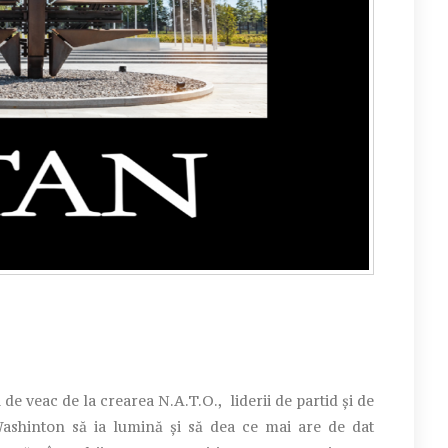
ri de veac de la crearea N.A.T.O., liderii de partid și de
 Washinton să ia lumină și să dea ce mai are de dat