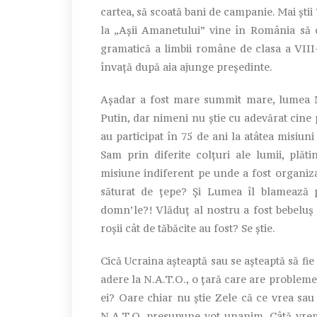
cartea, să scoată bani de campanie. Mai știi 
la „Așii Amanetului” vine în România să 
gramatică a limbii române de clasa a VIII-
învață după aia ajunge președinte.
Așadar a fost mare summit mare, lumea N.
Putin, dar nimeni nu știe cu adevărat cine p
au participat în 75 de ani la atâtea misiun
Sam prin diferite colțuri ale lumii, plăti
misiune indiferent pe unde a fost organiza
săturat de țepe? Și Lumea îl blamează p
domn’le?! Vlăduț al nostru a fost bebeluș
roșii cât de tăbăcite au fost? Se știe.
Cică Ucraina așteaptă sau se așteaptă să fie 
adere la N.A.T.O., o țară care are probleme t
ei? Oare chiar nu știe Zele că ce vrea sau
N.A.T.O. presupune vot unanim. Câtă vrem