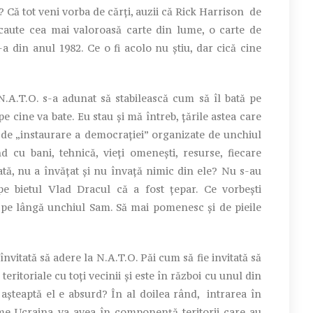
? Că tot veni vorba de cărți, auzii că Rick Harrison de
caute cea mai valoroasă carte din lume, o carte de
a din anul 1982. Ce o fi acolo nu știu, dar cică cine
A.T.O. s-a adunat să stabilească cum să îl bată pe
e cine va bate. Eu stau și mă întreb, țările astea care
i de „instaurare a democrației” organizate de unchiul
nd cu bani, tehnică, vieți omenești, resurse, fiecare
tă, nu a învățat și nu învață nimic din ele? Nu s-au
e bietul Vlad Dracul că a fost țepar. Ce vorbești
 pe lângă unchiul Sam. Să mai pomenesc și de pieile
învitată să adere la N.A.T.O. Păi cum să fie invitată să
eritoriale cu toți vecinii și este în război cu unul din
 așteaptă el e absurd? În al doilea rând, intrarea în
e Ucraina va avea în componență teritorii care au