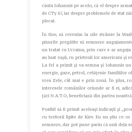
căuta Iohannis pe acolo, că el despre armată 
de CTy 67, iar despre problemele de stat nim
plecat.
În fine, să revenim la oile strânse la W
pixurile pregătite să semneze angajamente 
un tratat cu Ucraina, prin care s-ar angaja 
au luat rușii, cu prietenii lor americani și 
La fel a primit și va semna și Iohannis un 
energie, gaze, petrol, cetățenie familiilor o
vrea Zele, cât mai e prin zonă. În plus, r
interesele românilor oriunde ar fi ei, adi
țări N.A.T.O, beneficiază din partea noastră
Posibil să fi primit aceleași indicații și „pr
cu teritorii lipite de Kiev. Eu nu știu ce-or
semneze, dar pot pune pariu că unii deja se