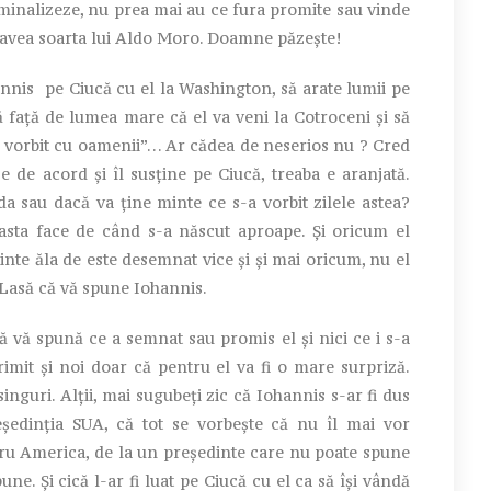
ominalizeze, nu prea mai au ce fura promite sau vinde
 avea soarta lui Aldo Moro. Doamne păzește!
annis pe Ciucă cu el la Washington, să arate lumii pe
ă față de lumea mare că el va veni la Cotroceni și să
a vorbit cu oamenii”… Ar cădea de neserios nu ? Cred
e de acord și îl susține pe Ciucă, treaba e aranjată.
a sau dacă va ține minte ce s-a vorbit zilele astea?
 asta face de când s-a născut aproape. Și oricum el
nte ăla de este desemnat vice și și mai oricum, nu el
asă că vă spune Iohannis.
ă vă spună ce a semnat sau promis el și nici ce i s-a
imit și noi doar că pentru el va fi o mare surpriză.
inguri. Alții, mai sugubeți zic că Iohannis s-ar fi dus
ședinția SUA, că tot se vorbește că nu îl mai vor
tru America, de la un președinte care nu poate spune
une. Și cică l-ar fi luat pe Ciucă cu el ca să își vândă