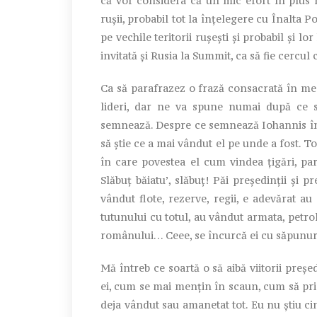
că vor considera că un mic efort în plus n
rușii, probabil tot la înțelegere cu Înalta P
pe vechile teritorii rușești și probabil și l
invitată și Rusia la Summit, ca să fie cercul
Ca să parafrazez o frază consacrată în medi
lideri, dar ne va spune numai după ce s
semnează. Despre ce semnează Iohannis în
să știe ce a mai vândut el pe unde a fost. T
în care povestea el cum vindea țigări, pa
Slăbuț băiatu’, slăbuț! Păi președinții și 
vândut flote, rezerve, regii, e adevărat au
tutunului cu totul, au vândut armata, petro
românului… Ceee, se încurcă ei cu săpunuri
Mă întreb ce soartă o să aibă viitorii președ
ei, cum se mai mențin în scaun, cum să pri
deja vândut sau amanetat tot. Eu nu știu cin