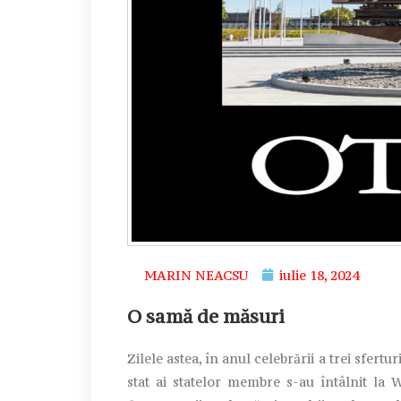
MARIN NEACSU
iulie 18, 2024
O samă de măsuri
Zilele astea, în anul celebrării a trei sfertu
stat ai statelor membre s-au întâlnit la