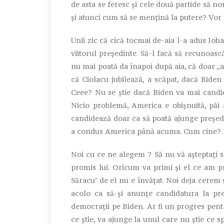
de asta se feresc și cele două partide să n
și atunci cum să se mențină la putere? Vor
Unii zic că cică tocmai de-aia l-a adus Ioh
viitorul președinte. Să-l facă să recunoasc
nu mai poată da înapoi după aia, că doar „
că Ciolacu jubilează, a scăpat, dacă Biden 
Ceee? Nu se știe dacă Biden va mai candid
Nicio problemă, America e obișnuită, păi
candidează doar ca să poată ajunge președi
a condus America până acuma. Cum cine? L
Noi cu ce ne alegem ? Să nu vă așteptați s
promis lui. Oricum va primi și el ce am pr
Săracu’ de el nu e învățat. Noi deja cerem s
acolo ca să-și anunțe candidatura la pre
democrații pe Biden. Ar fi un progres pen
ce știe, va ajunge la unul care nu știe ce sp