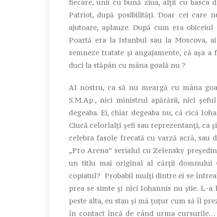
fiecare, unii cu bună ziua, alții cu basca
Patriot, după posibilități. Doar cei care
ajutoare, aplauze. După cum era obiceiul 
Poartă era la Istanbul sau la Moscova, a
semneze tratate și angajamente, că așa a fo
duci la stăpân cu mâna goală nu ?
Al nostru, ca să nu meargă cu mâna goală
S.M.Ap., nici ministrul apărării, nici șef
degeaba. Ei, chiar degeaba nu, că cică Ioh
Ciucă celorlalți șefi sau reprezentanți, ca ș
celebra fasole frecată cu varză acră, sau d
„Pro Arena” serialul cu Zelensky președint
un titlu mai original al cărții domnulu
copiatul? Probabil mulți dintre ei se întreab
prea se simte și nici Iohannis nu știe. L-a
peste alta, eu stau și mă țuțur cum să îl p
în contact încă de când urma cursurile… d