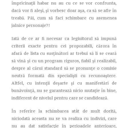
împricinații habar nu au cu ce se vor confrunta,
dacă vor fi aleși, și vorbesc doar așa, ca să se afle în
treabă. Păi, cum să faci schimbare cu asemenea
jalnice personaje?!
Iată de ce ar fi necesar ca legiuitorul să impună
criterii exacte pentru cei propozabili, cărora în
afară de lista cu susținători ar trebui să li se ceară
să vină și cu un program riguros, fiabil și realizabil,
despre al cărui standard să se pronunțe o comisie
neutră formată din specialiști cu recunoaștere.
Altfel, cu intenții deșarte și cu manifestări de
bunăvoință, nu se garantează nicio mutație în bine,
indiferent de nivelul pentru care se candidează.
În referire la schimbarea atât de mult dorită,
niciodată aceasta nu se va realiza cu indivizi, care
nu au dat satisfacție în perioadele anterioare,