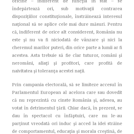
oricine – indiferent de funcția în stat – se
îndepărtează ori, sub motivații contrarea
dispozițiilor constituționale, înstrăinează interesul
național să se aplice cele mai dure măsuri. Pentru
că, indiferent de orice alt considerent, România nu
este și nu va fi niciodată de vânzare și nici la
cheremul marilor puteri, din orice parte a lumii ar fi
acestea. Asta trebuie să fie clar tuturor, români și
neromâni, aliați și profitori, care profită de
naivitatea și toleranța acestei nații.
Prin campania electorală, să se limiteze accesul în
Parlamentul European al acelora care sau dovedit
că nu reprezintă cu cinste România și, adesea, au
votat în detrimentul țării. Chiar dacă, în prezent, se
dau în spectacol cu înfăptuiri, care nu le-au
parținut vreodată ori induc și acced la idei străine
de comportamentul, educația și morala creștină, de