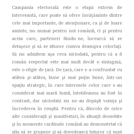
Campania electorală este o etapă extrem de
interesantă, care poate să ofere învățăminte dintre
cele mai importante, de atenționare, ca și de luare
aminte, nu numai pentru noi românii, ci și pentru
aceia care, parteneri fiindu-ne, încearcă să se
detașeze și să se situeze cumva deasupra celorlați.
Să nu admitem așa ceva niciodată, pentru că a fi
român respectat este mai mult decât o sintagmă,
este o efigie de țară. De țară, care s-a confruntat cu
atâtea și-atâtea, bune și mai puțin bune, într-un
spațiu strategic, în care interesele celor care s-au
considerat mai marii lumii, întotdeauna au fost în
contrast, dar niciodată nu ne-au depășit voința și
încrederea în reușită. Pentru că, dincolo de orice
alte considerații și manifestări, în situații deosebite
și în momente cardinale românii au demonstrtat că
știu să se grupeze și să dovedească tuturor că sunt