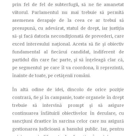
prin fel de fel de subterfugii, să ne fie amanetat
viitorul. Parlamentul nu mai trebuie să permită
asemenea derapaje de la ceea ce ar trebui să
presupună, cu adevărat, statul de drept, iar justiția
să-și facă datoria necondiționată de prevederi, care
exced interesului național. Acesta să fie și obiectiv
fundamental al fiecărui candidat, indiferent de
partidul din care fac parte, și să înțeleagă clar că,
pe segmentul pe care îl va coordona, îi reprezintă,
înainte de toate, pe cetățenii români.
În altă odine de idei, dincolo de orice poziție
contrară, fie și în campanie, toate organele în drept
trebuie să intervină prompt și să asigure
continuarea înfătuirii obiectivelor în derulare, cu
sancțiuni drastice în sarcina celor care nu asigură
gestionarea judicioasă a banului public. Iar, pentru