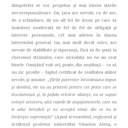
dimpotrivă se vor perpetua și mai intens stările
necorespunzătoare. Da, țara are nevoie, ca de aer,
de o schimbare, de un alt fel de drum pe care să
înainteze nealterată de fel de fel de obligații și
interese persoanale, cel mai adesea în dauna
interesului general. Iar, mai mult decât orice, are
nevoie de stabilitate și siguranță, fără să fie pusă la
cheremul străinilor, care niciodată nu ne-au vrut
binele. Omițând voit ori, poate, din neștiință – ca să
nu zic prostie – faptul certificat de realitatea atâtor
secole, și anume:
„Țările puternice întotdeauna impun
și domină, ele nu au prieteni printre cei peste care se
înscăunează și, în pofida oricăror alianțe, nu se supun
voinței acestora, uită repede de angajamentele, care nu
le aduc beneficii și nu acceptă nimic din ce nu le
întărește supremația”
(Apud scenaristul, regizorul și
scriitorul profesor universitar Visarion Alexa, o