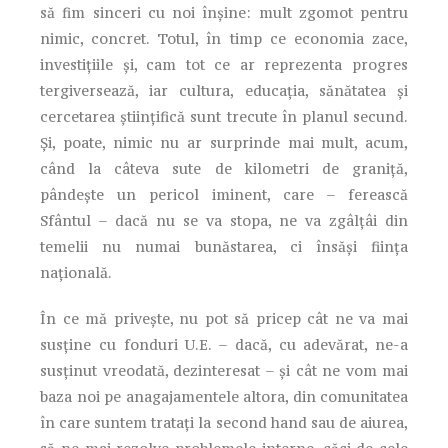
să fim sinceri cu noi înșine: mult zgomot pentru
nimic, concret. Totul, în timp ce economia zace,
investițiile și, cam tot ce ar reprezenta progres
tergiversează, iar cultura, educația, sănătatea și
cercetarea științifică sunt trecute în planul secund.
Și, poate, nimic nu ar surprinde mai mult, acum,
când la câteva sute de kilometri de graniță,
pândește un pericol iminent, care – ferească
Sfântul – dacă nu se va stopa, ne va zgâlțâi din
temelii nu numai bunăstarea, ci însăși ființa
națională.
În ce mă privește, nu pot să pricep cât ne va mai
susține cu fonduri U.E. – dacă, cu adevărat, ne-a
susținut vreodată, dezinteresat – și cât ne vom mai
baza noi pe anagajamentele altora, din comunitatea
în care suntem tratați la second hand sau de aiurea,