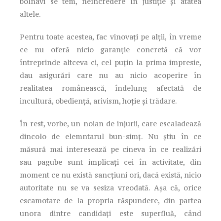
bolnavi se tem, neîncredere în justiție și atâtea
altele.
Pentru toate acestea, fac vinovați pe alții, în vreme
ce nu oferă nicio garanție concretă că vor
întreprinde altceva ci, cel puțin la prima impresie,
dau asigurări care nu au nicio acoperire în
realitatea românească, îndelung afectată de
incultură, obediență, arivism, hoție și trădare.
În rest, vorbe, un noian de injurii, care escaladează
dincolo de elemntarul bun-simț. Nu știu în ce
măsură mai interesează pe cineva în ce realizări
sau pagube sunt implicați cei în activitate, din
moment ce nu există sancțiuni ori, dacă există, nicio
autoritate nu se va sesiza vreodată. Așa că, orice
escamotare de la propria răspundere, din partea
unora dintre candidați este superfluă, când