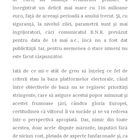
înregistrat un deficit mai mare cu 516 milioane
euro, față de aceeași perioadă a anului trecut. Și, cu
siguranță, la nivelul zilei, parametrii sunt și mai
îngrijoratori, căci comunicatul B.N.R. prevăzut
pentru data de 14 mai a.c., încă nu a fost dat
publicității. Iar, pentru asemenea o stare nimeni nu
este făcut răspunzător.
Iată de ce mi-e atât de greu să înțeleg ce fel de
criterii stau la baza platformelor electorale, când
între obiectivele de bază nu se regăsesc priorități
stringente, care să asigure acestui popor minunat și
acestei frumoase țări, cândva gloria Europei,
certitudinea că viitorul îi va surâde și se va redresa
într-o perspectivă apropiată. Dar, nimic din toate
acestea, doar acele dispute mărunte, imputări fără
de niciun rost, pleiada de aspecte fanfaronade și, ca