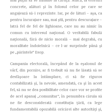
mai puțin să se înhame la căruță. Adică, la eforturi
concrete, alături și în folosul celor pe care se
angajează să-i reprezinte. Iar, pe de lături – așa, ca
pentru încurajare sau, mai știi, pentru descurajare –
latră fel de fel de lighioane, care nu au nimic în
comun cu interesul național. O veritabilă fabulă
națională, fără de nicio morală – mai degrabă, cu
moralitate îndoielnică – ce l-ar surprinde până și
pe „părintele” Esop.
Campania electorală, începând de la eșalonul de
vârf, din pornire, ar fi trebuit să nu fie lăsată să se
desfășoare la întâmplare, ci să fie riguros
contabilizată și, la nevoie, amendată, ca și în acest
fel, să nu se dea posibilitate celor care vor se profite
de acel apanaj „comunitar”, în penumbra căruia să
ne fie desconsiderată constituția țării, ca lege
fundamentabilă opozabilă oricărei alte autorități și,