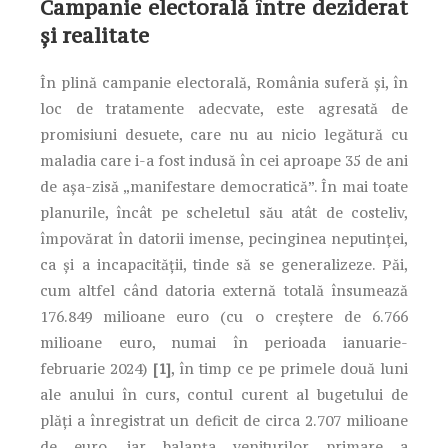
Campanie electorală între deziderat
și realitate
În plină campanie electorală, România suferă și, în
loc de tratamente adecvate, este agresată de
promisiuni desuete, care nu au nicio legătură cu
maladia care i-a fost indusă în cei aproape 35 de ani
de așa-zisă „manifestare democratică”. În mai toate
planurile, încât pe scheletul său atât de costeliv,
împovărat în datorii imense, pecinginea neputinței,
ca și a incapacității, tinde să se generalizeze. Păi,
cum altfel când datoria externă totală însumează
176.849 milioane euro (cu o creștere de 6.766
milioane euro, numai în perioada ianuarie-
februarie 2024)
[1]
, în timp ce pe primele două luni
ale anului în curs, contul curent al bugetului de
plăți a înregistrat un deficit de circa 2.707 milioane
de euro, iar balanța veniturilor primare a