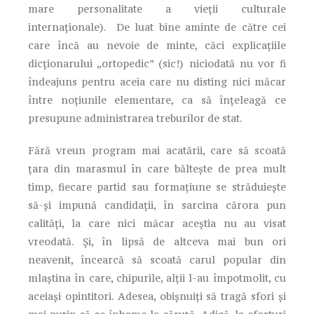
mare personalitate a vieții culturale
internaționale). De luat bine aminte de către cei
care încă au nevoie de minte, căci explicațiile
dicționarului „ortopedic” (sic!) niciodată nu vor fi
îndeajuns pentru aceia care nu disting nici măcar
între noțiunile elementare, ca să înțeleagă ce
presupune administrarea treburilor de stat.
Fără vreun program mai acatării, care să scoată
țara din marasmul în care băltește de prea mult
timp, fiecare partid sau formațiune se străduiește
să-și impună candidații, în sarcina cărora pun
calități, la care nici măcar aceștia nu au visat
vreodată. Și, în lipsă de altceva mai bun ori
neavenit, încearcă să scoată carul popular din
mlaștina în care, chipurile, alții l-au împotmolit, cu
aceiași opintitori. Adesea, obișnuiți să tragă sfori și