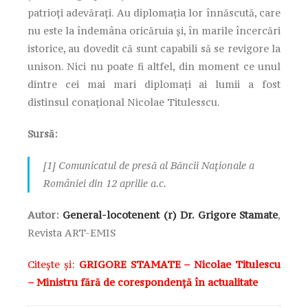
patrioți adevărați. Au diplomația lor înnăscută, care
nu este la îndemâna oricăruia și, în marile încercări
istorice, au dovedit că sunt capabili să se revigore la
unison. Nici nu poate fi altfel, din moment ce unul
dintre cei mai mari diplomați ai lumii a fost
distinsul conațional Nicolae Titulesscu.
Sursă:
[1] Comunicatul de presă al Băncii Naționale a
României din 12 aprilie a.c.
Autor:
General-locotenent (r) Dr. Grigore Stamate
,
Revista ART-EMIS
Citește și:
GRIGORE STAMATE – Nicolae Titulescu
– Ministru fără de corespondență în actualitate