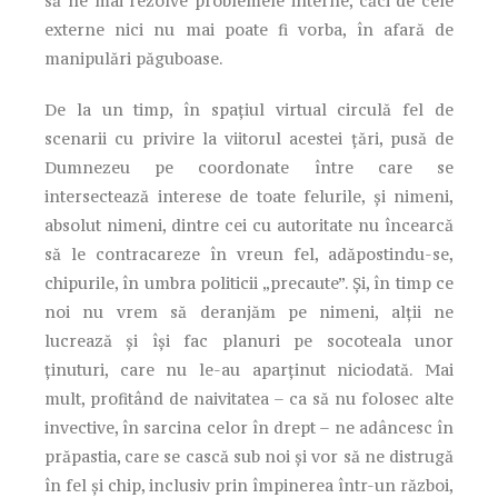
să ne mai rezolve problemele interne, căci de cele
externe nici nu mai poate fi vorba, în afară de
manipulări păguboase.
De la un timp, în spațiul virtual circulă fel de
scenarii cu privire la viitorul acestei țări, pusă de
Dumnezeu pe coordonate între care se
intersectează interese de toate felurile, și nimeni,
absolut nimeni, dintre cei cu autoritate nu încearcă
să le contracareze în vreun fel, adăpostindu-se,
chipurile, în umbra politicii „precaute”. Și, în timp ce
noi nu vrem să deranjăm pe nimeni, alții ne
lucrează și își fac planuri pe socoteala unor
ținuturi, care nu le-au aparținut niciodată. Mai
mult, profitând de naivitatea – ca să nu folosec alte
invective, în sarcina celor în drept – ne adâncesc în
prăpastia, care se cască sub noi și vor să ne distrugă
în fel și chip, inclusiv prin împinerea într-un război,