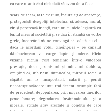
cu care n-ar trebui niciodată să avem de-a face.
Seară de seară, la televiziuni, încurajați de aparențe,
protagoniști dezgoliți intelectual și, adesea, moral,
vin și perorează inepții, care nu au nicio legătură cu
bunul mers al societății și se dau în stambă cu vorbe
grele, încercând să ne convingă că, odată cu ei –
dacă le acordăm votul, bineînțeles – pe canalul
dâmbovințean va curge lapte și miere. Nicio
viziune, niciun rost temeinic într-o viitoarea
prestație, doar promisiuni și minciuni doldora,
omițând că, sub nasul dumnealor, mirosul social a
căpătat un iz insuportabil: salarii și pensii
necorespunzătoare unui trai decent; scumpiri fără
de precedent; depopularea, prin migrarea tinerilor
peste hotare; degradarea învățământului și a
moralei, spitale grav afectate și condiții de care