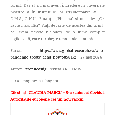
formă. Dar să nu mai avem încredere în guvernele
noastre și în instituțiile lor strălucitoare: W.E.F.,
O.M.S., O.N.U., Finanțe, „Pharma” și mai ales „Cei
șapte magnifici”. Stați departe de acestea din urmă!
Nu avem nevoie niciodată de o lume complet
digitalizată, care înrobește umanitatea umană.
Sursa:
https://www.globalresearch.ca/who-
pandemic-treaty-dead-now/5858152
– 27 mai 2024
Autor:
Peter Koenig
,
Revista ART-EMIS
Sursa imagine: pixabay.com
Citește și:
CLAUDIA MARCU – S-a schimbat Covidul.
Autoritățile europene cer un nou vaccin