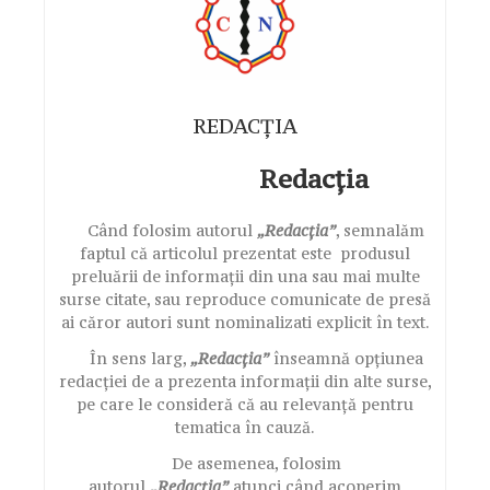
REDACȚIA
Redacția
Când folosim autorul
„Redacția”
, semnalăm
faptul că articolul prezentat este produsul
preluării de informații din una sau mai multe
surse citate, sau reproduce comunicate de presă
ai căror autori sunt nominalizati explicit în text.
În sens larg,
„Redacția”
înseamnă opțiunea
redacției de a prezenta informații din alte surse,
pe care le consideră că au relevanță pentru
tematica în cauză.
De asemenea, folosim
autorul
„Redacția”
atunci când acoperim