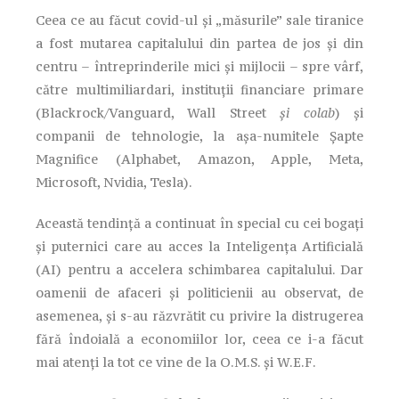
Ceea ce au făcut covid-ul și „măsurile” sale tiranice
a fost mutarea capitalului din partea de jos și din
centru – întreprinderile mici și mijlocii – spre vârf,
către multimiliardari, instituții financiare primare
(Blackrock/Vanguard, Wall Street
și colab
) și
companii de tehnologie, la așa-numitele Șapte
Magnifice (Alphabet, Amazon, Apple, Meta,
Microsoft, Nvidia, Tesla).
Această tendință a continuat în special cu cei bogați
și puternici care au acces la Inteligența Artificială
(AI) pentru a accelera schimbarea capitalului. Dar
oamenii de afaceri și politicienii au observat, de
asemenea, și s-au răzvrătit cu privire la distrugerea
fără îndoială a economiilor lor, ceea ce i-a făcut
mai atenți la tot ce vine de la O.M.S. și W.E.F.