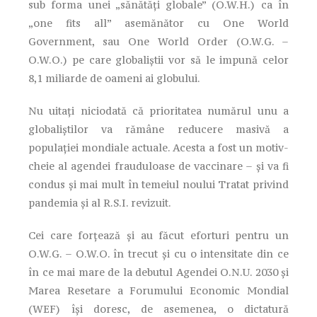
sub forma unei „sănătăți globale” (O.W.H.) ca în
„one fits all” asemănător cu One World
Government, sau One World Order (O.W.G. –
O.W.O.) pe care globaliştii vor să le impună celor
8,1 miliarde de oameni ai globului.
Nu uitați niciodată că prioritatea numărul unu a
globaliștilor va rămâne reducere masivă a
populației mondiale actuale. Acesta a fost un motiv-
cheie al agendei frauduloase de vaccinare – și va fi
condus și mai mult în temeiul noului Tratat privind
pandemia și al R.S.I. revizuit.
Cei care forțează și au făcut eforturi pentru un
O.W.G. – O.W.O. în trecut și cu o intensitate din ce
în ce mai mare de la debutul Agendei O.N.U. 2030 și
Marea Resetare a Forumului Economic Mondial
(WEF) își doresc, de asemenea, o dictatură