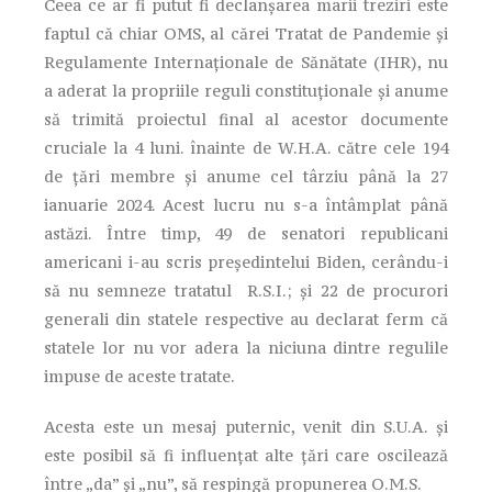
Ceea ce ar fi putut fi declanșarea marii treziri este
faptul că chiar OMS, al cărei Tratat de Pandemie și
Regulamente Internaționale de Sănătate (IHR), nu
a aderat la propriile reguli constituționale și anume
să trimită proiectul final al acestor documente
cruciale la 4 luni. înainte de W.H.A. către cele 194
de țări membre și anume cel târziu până la 27
ianuarie 2024. Acest lucru nu s-a întâmplat până
astăzi. Între timp, 49 de senatori republicani
americani i-au scris președintelui Biden, cerându-i
să nu semneze tratatul R.S.I.; și 22 de procurori
generali din statele respective au declarat ferm că
statele lor nu vor adera la niciuna dintre regulile
impuse de aceste tratate.
Acesta este un mesaj puternic, venit din S.U.A. și
este posibil să fi influențat alte țări care oscilează
între „da” și „nu”, să respingă propunerea O.M.S.