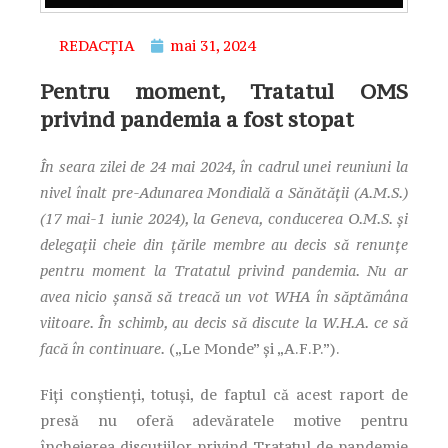
REDACȚIA
mai 31, 2024
Pentru moment, Tratatul OMS
privind pandemia a fost stopat
În seara zilei de 24 mai 2024, în cadrul unei reuniuni la
nivel înalt pre-Adunarea Mondială a Sănătății (A.M.S.)
(17 mai-1 iunie 2024), la Geneva, conducerea O.M.S. și
delegații cheie din țările membre au decis să renunțe
pentru moment la Tratatul privind pandemia. Nu ar
avea nicio șansă să treacă un vot WHA în săptămâna
viitoare. În schimb, au decis să discute la W.H.A. ce să
facă în continuare.
(„Le Monde” și „A.F.P.”).
Fiți conștienți, totuși, de faptul că acest raport de
presă nu oferă adevăratele motive pentru
încheierea discuțiilor privind Tratatul de pandemie