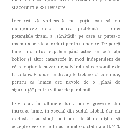
și acordurile RSI revizuite.
Încearcă să vorbească mai puțin sau să nu
menționeze deloc marea problemă a unei
potențiale tiranii a „sănătății” pe care ar putea-o
însemna aceste acorduri pentru omenire. De parcă
lumea nu a fost capabilă până astăzi să facă față
bolilor și altor catastrofe în mod independent de
către națiunile suverane, salvându-și economiile de
la colaps. Ei spun că discuțiile trebuie să continue,
pentru că lumea are nevoie de o „plasă de
siguranță” pentru viitoarele pandemii.
Este clar, în ultimele luni, multe guverne din
întreaga lume, în special din Sudul Global, dar nu
exclusiv, s-au simțit mai mult decât neliniștite să
accepte ceea ce mulți au numit o dictatură a O.M.S.