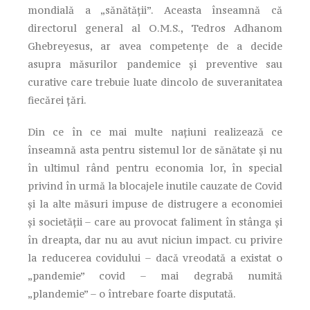
mondială a „sănătății”. Aceasta înseamnă că
directorul general al O.M.S., Tedros Adhanom
Ghebreyesus, ar avea competențe de a decide
asupra măsurilor pandemice și preventive sau
curative care trebuie luate dincolo de suveranitatea
fiecărei țări.
Din ce în ce mai multe națiuni realizează ce
înseamnă asta pentru sistemul lor de sănătate și nu
în ultimul rând pentru economia lor, în special
privind în urmă la blocajele inutile cauzate de Covid
și la alte măsuri impuse de distrugere a economiei
și societății – care au provocat faliment în stânga și
în dreapta, dar nu au avut niciun impact. cu privire
la reducerea covidului – dacă vreodată a existat o
„pandemie” covid – mai degrabă numită
„plandemie” – o întrebare foarte disputată.