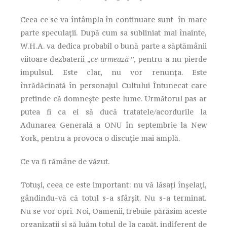
Ceea ce se va întâmpla în continuare sunt în mare
parte speculații. După cum sa subliniat mai înainte,
W.H.A. va dedica probabil o bună parte a săptămânii
viitoare dezbaterii „
ce urmează
”, pentru a nu pierde
impulsul. Este clar, nu vor renunța. Este
înrădăcinată în personajul Cultului Întunecat care
pretinde că domnește peste lume. Următorul pas ar
putea fi ca ei să ducă tratatele/acordurile la
Adunarea Generală a ONU în septembrie la New
York, pentru a provoca o discuție mai amplă.
Ce va fi rămâne de văzut.
Totuși, ceea ce este important: nu vă lăsați înșelați,
gândindu-vă că totul s-a sfârșit. Nu s-a terminat.
Nu se vor opri. Noi, Oamenii, trebuie părăsim aceste
organizații și să luăm totul de la capăt, indiferent de