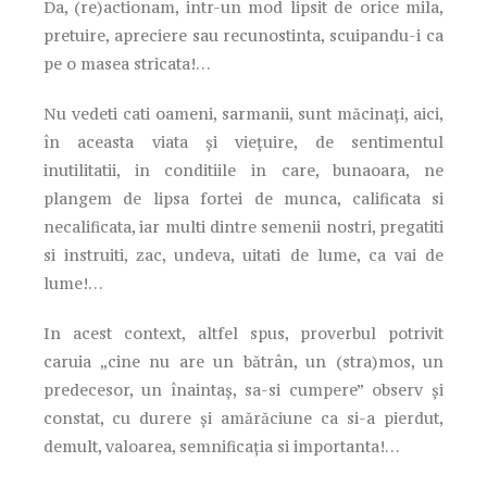
Da, (re)actionam, intr-un mod lipsit de orice mila,
pretuire, apreciere sau recunostinta, scuipandu-i ca
pe o masea stricata!…
Nu vedeti cati oameni, sarmanii, sunt măcinați, aici,
în aceasta viata și viețuire, de sentimentul
inutilitatii, in conditiile in care, bunaoara, ne
plangem de lipsa fortei de munca, calificata si
necalificata, iar multi dintre semenii nostri, pregatiti
si instruiti, zac, undeva, uitati de lume, ca vai de
lume!…
In acest context, altfel spus, proverbul potrivit
caruia „cine nu are un bătrân, un (stra)mos, un
predecesor, un înaintaș, sa-si cumpere” observ și
constat, cu durere și amărăciune ca si-a pierdut,
demult, valoarea, semnificația si importanta!…