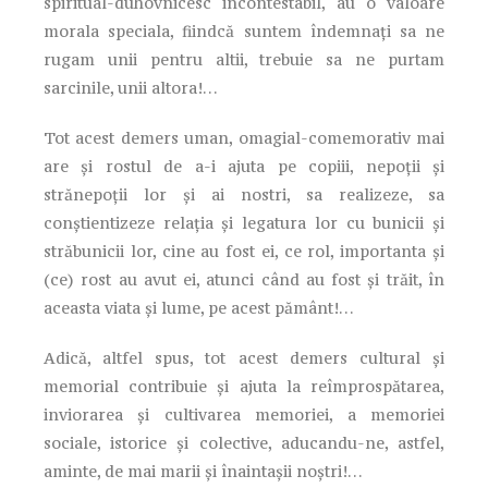
spiritual-duhovnicesc incontestabil, au o valoare
morala speciala, fiindcă suntem îndemnați sa ne
rugam unii pentru altii, trebuie sa ne purtam
sarcinile, unii altora!…
Tot acest demers uman, omagial-comemorativ mai
are și rostul de a-i ajuta pe copiii, nepoții și
strănepoții lor și ai nostri, sa realizeze, sa
conștientizeze relația și legatura lor cu bunicii și
străbunicii lor, cine au fost ei, ce rol, importanta și
(ce) rost au avut ei, atunci când au fost și trăit, în
aceasta viata și lume, pe acest pământ!…
Adică, altfel spus, tot acest demers cultural și
memorial contribuie și ajuta la reîmprospătarea,
inviorarea și cultivarea memoriei, a memoriei
sociale, istorice și colective, aducandu-ne, astfel,
aminte, de mai marii și înaintașii noștri!…