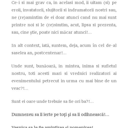
Ce-i si mai grav ca, in acelasi mod, ii uitam (si) pe
eroii, invatatorii, slujitorii si indrumatorii nostri sau,
ne (re)amintim de ei doar atunci cand nu mai sunt
printre noi si le (re)simtim, acut, lipsa si prezenta,
sau, cine știe, poate nici măcar atunci!…
In alt context, iată, suntem, deja, acum în cel de-al
saselea an, postcentenar!…
Unde sunt, bunăoară, in mintea, inima si sufletul
nostru, toti acesti mari si vrednici realizatori ai
evenimentului petrecut in urma cu mai bine de un
veac?!…
Sunt ei oare unde trebuie sa fie ori ba?!…
Dumnezeu sa ii ierte pe toți și sa ii odihnească!…
Vesnica sa le fie amintirea și pomenirea!…