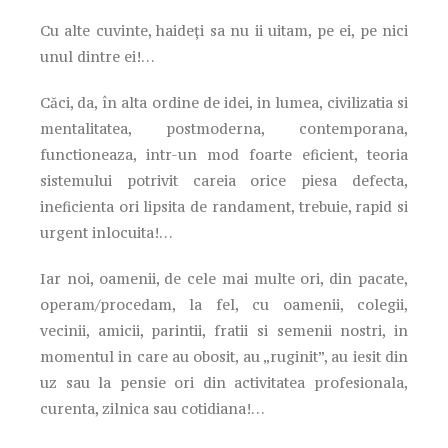
Cu alte cuvinte, haideți sa nu ii uitam, pe ei, pe nici
unul dintre ei!…
Căci, da, în alta ordine de idei, in lumea, civilizatia si
mentalitatea, postmoderna, contemporana,
functioneaza, intr-un mod foarte eficient, teoria
sistemului potrivit careia orice piesa defecta,
ineficienta ori lipsita de randament, trebuie, rapid si
urgent inlocuita!…
Iar noi, oamenii, de cele mai multe ori, din pacate,
operam/procedam, la fel, cu oamenii, colegii,
vecinii, amicii, parintii, fratii si semenii nostri, in
momentul in care au obosit, au „ruginit”, au iesit din
uz sau la pensie ori din activitatea profesionala,
curenta, zilnica sau cotidiana!…