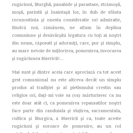
rugăciuni, liturghii, panahide și parastase, strămoșii,
moșii, parintii și înaintașii lor, în duh de sfânta
recunostinta și onesta consideratie ori admiratie,
fiindcă noi, rămânem, ne aflam în deplina
comuniune și desăvârșită legatura cu toți ai noștri
din neam, răposati și adormiți, care, pur și simplu,
au mare nevoie de mijlocirea, pomenirea, invocarea
și rugăciunea Bisericii!…
Mai sunt și dintre aceia care apreciază ca tot acest
gest comunional nu este altceva decât un simplu
produs al tradiției și al pietismului crestin sau
religios ori, dați-mi voie sa (va) mărturisesc ca nu
este doar atât ci, ca pomenirea repausatilor noștri
face parte din randuiala și slujirea, sacramentala,
cultica și liturgica, a Bisericii și ca, toate aceste
rugăciuni și soroace de pomenire, au un rol