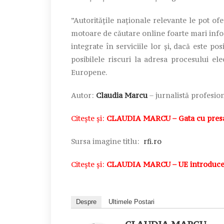
”Autoritățile naționale relevante le pot of
motoare de căutare online foarte mari inform
integrate în serviciile lor și, dacă este pos
posibilele riscuri la adresa procesului e
Europene.
Autor:
Claudia Marcu
– jurnalistă profesion
Citește și:
CLAUDIA MARCU – Gata cu presa m
Sursa imagine titlu:
rfi.ro
Citește și:
CLAUDIA MARCU – UE introduce, d
Despre
Ultimele Postari