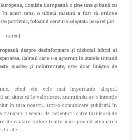
i Europene, Comisia Europeană o ține una și bună cu
e. În acest sens, o ultimă măsură a fost să ordone
ste potrivnic, folosind cenzura adaptată fiecărei țări.
opeană despre dezinformare și războiul hibrid al
isperarea. Calmul care s-a așternut în statele Uniunii
te masive și neîntrerupte, este doar liniștea de
iunie, când vin cele mai importante alegeri,
ii au ajuns să le valorizeze, anunțându-se o intenție
lut în țara noastră. Într-o comunicare publicată în
a transmis o seamă de ”orientări” către furnizorii de
re de căutare online foarte mari privind atenuarea
ectorale.