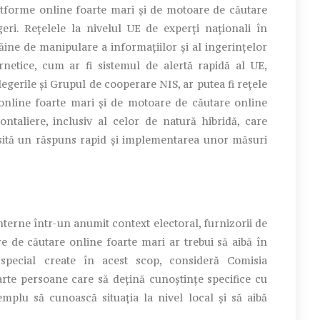
latforme online foarte mari și de motoare de căutare
eri. Rețelele la nivelul UE de experți naționali în
ăine de manipulare a informațiilor și al ingerințelor
bernetice, cum ar fi sistemul de alertă rapidă al UE,
gerile și Grupul de cooperare NIS, ar putea fi rețele
 online foarte mari și de motoare de căutare online
ontaliere, inclusiv al celor de natură hibridă, care
esită un răspuns rapid și implementarea unor măsuri
nterne într-un anumit context electoral, furnizorii de
e de căutare online foarte mari ar trebui să aibă în
 special create în acest scop, consideră Comisia
arte persoane care să dețină cunoștințe specifice cu
mplu să cunoască situația la nivel local și să aibă