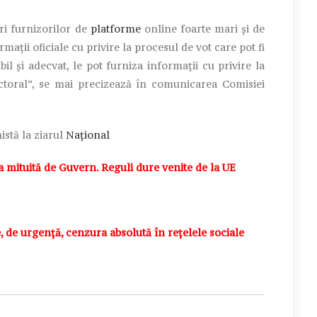
eri furnizorilor de
platforme
online foarte mari și de
ații oficiale cu privire la procesul de vot care pot fi
ibil și adecvat, le pot furniza informații cu privire la
lectoral”, se mai precizează în comunicarea Comisiei
istă la ziarul
Național
ituită de Guvern. Reguli dure venite de la UE
e urgență, cenzura absolută în rețelele sociale