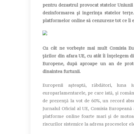
pentru dezastrul provocat statelor Uniuni
dezinformarea și ingerința statelor terț
platformelor online să cenzureze tot ce îi e
Cu cât ne vorbește mai mult Comisia Eur
țărilor din afara UE, cu atât îi înțelegem d
Europene, după aproape un an de protes
dinaintea furtunii.
Europenii așteaptă, răbdători, luna 
europarlamentarele, pe care iată, și român
de prezență la vot de 60%, un record abso
Jurnalul Oficial al UE, Comisia Europeană 
platforme online foarte mari și de motoa
riscurilor sistemice la adresa proceselor el