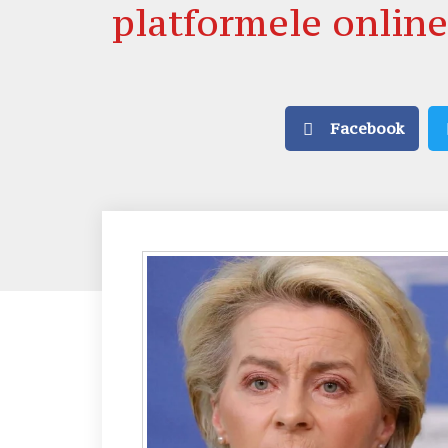
platformele online
Facebook