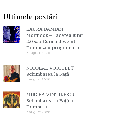
Ultimele postări
LAURA DAMIAN –
Moltbook – Facerea lumii
2.0 sau Cum a devenit
Dumnezeu programator
7 august 2026
NICOLAE VOICULEȚ –
Schimbarea la Față
6 august 2026
MIRCEA VINTILESCU –
Schimbarea la Față a
Domnului
6 august 2026