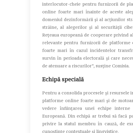
interlocutor-cheie pentru furnizorii de p
online foarte mari înainte de aceste aleg
domeniul dezinformării și al acțiunilor str
străine, al alegerilor și al securității ci
Rețeaua europeană de cooperare privind ale
relevante pentru furnizorii de platforme
foarte mari în cazul incidentelor transfr
survin în perioada electorală și care nec
de atenuare a riscurilor”, susține Comisia.
Echipă specială
Pentru a consolida procesele și resursele i
platforme online foarte mari și de motoar
vedere înființarea unei echipe interne
Europeană. Din echipă ar trebui să facă p
privire la statul membru în cauză, de exe
cunoștințe contextuale și lingvistice.