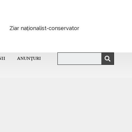
Ziar naționalist-conservator
NII
ANUNȚURI