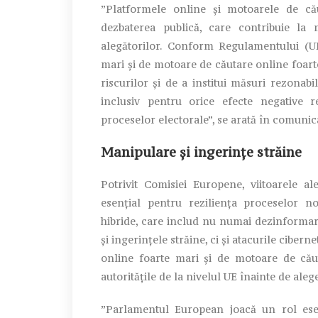
”Platformele online și motoarele de că
dezbaterea publică, care contribuie la
alegătorilor. Conform Regulamentului (UE
mari și de motoare de căutare online foarte
riscurilor și de a institui măsuri rezonabi
inclusiv pentru orice efecte negative re
proceselor electorale”, se arată în comuni
Manipulare și ingerințe străine
Potrivit Comisiei Europene, viitoarele a
esențial pentru reziliența proceselor no
hibride, care includ nu numai dezinformare
și ingerințele străine, ci și atacurile cibe
online foarte mari și de motoare de căut
autoritățile de la nivelul UE înainte de alege
”Parlamentul European joacă un rol esen