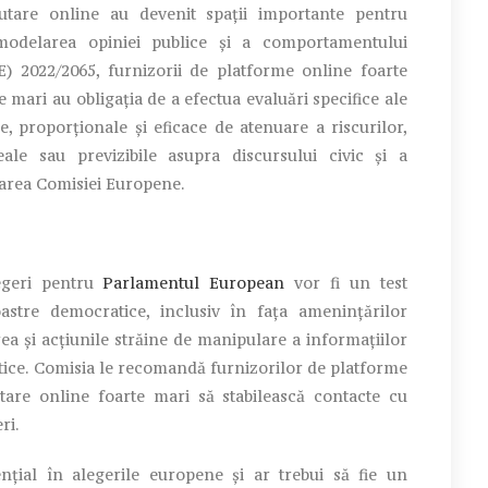
utare online au devenit spații importante pentru
 modelarea opiniei publice și a comportamentului
) 2022/2065, furnizorii de platforme online foarte
 mari au obligația de a efectua evaluări specifice ale
le, proporționale și eficace de atenuare a riscurilor,
ale sau previzibile asupra discursului civic și a
carea Comisiei Europene.
legeri pentru
Parlamentul European
vor fi un test
astre democratice, inclusiv în fața amenințărilor
a și acțiunile străine de manipulare a informațiilor
rnetice. Comisia le recomandă furnizorilor de platforme
are online foarte mari să stabilească contacte cu
ri.
țial în alegerile europene și ar trebui să fie un