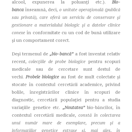
alcool, expunerea la poluanți etc.).
Bio-
banca
înseamnă, deci,
o unitate operațională (publică
sau privată), care oferă un serviciu de conservare și
gestionare a materialului biologic și a datelor clinice
conexe
în conformitate cu un cod de bună utilizare
și un comportament corect.
Deși termenul de
„bio-bancă”
a fost inventat relativ
recent,
colecțiile de probe biologice
pentru scopuri
medicale sau de cercetare sunt destul de
vechi.
Probele biologice
au fost de mult colectate și
stocate în contextul cercetării academice, privind
bolile, înregistrărilor clinice în scopuri de
diagnostic, cercetării populației pentru a studia
variațiile genetice etc.
„Noutatea”
bio-băncilor, în
contextul cercetării medicale,
constă în colectarea
unui număr mare de exemplare, precum și a
informațiilor genetice extrase și, mai ales, în