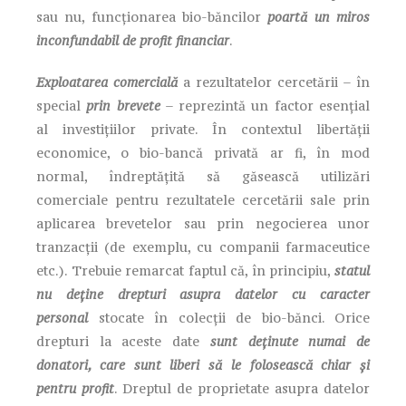
sau nu, funcționarea bio-băncilor
poartă un miros
inconfundabil de profit
financiar
.
Exploatarea comercială
a rezultatelor cercetării – în
special
prin brevete
– reprezintă un factor esențial
al investițiilor private. În contextul libertății
economice, o bio-bancă privată ar fi, în mod
normal, îndreptățită să găsească utilizări
comerciale pentru rezultatele cercetării sale prin
aplicarea brevetelor sau prin negocierea unor
tranzacții (de exemplu, cu companii farmaceutice
etc.). Trebuie remarcat faptul că, în principiu,
statul
nu deține drepturi asupra datelor cu caracter
personal
stocate în colecții de bio-bănci. Orice
drepturi la aceste date
sunt deținute numai de
donatori, care sunt liberi să le folosească chiar și
pentru profit
. Dreptul de proprietate asupra datelor