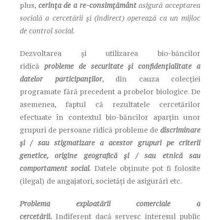
plus,
cerința de a re-consimțământ
asigură acceptarea
socială a cercetării și (indirect) operează ca un mijloc
de control social
.
Dezvoltarea și utilizarea bio-băncilor
ridică
probleme de securitate și confidențialitate a
datelor participanților
, din cauza colecției
programate fără precedent a probelor biologice. De
asemenea, faptul că rezultatele cercetărilor
efectuate în contextul bio-băncilor aparțin unor
grupuri de persoane ridică probleme de
discriminare
și / sau stigmatizare a acestor grupuri pe criterii
genetice, origine geografică și / sau etnică sau
comportament social
. Datele obținute pot fi folosite
(ilegal) de angajatori, societăți de asigurări etc.
Problema exploatării comerciale a
cercetării.
Indiferent dacă servesc interesul public