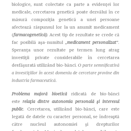
biologice, sunt colectate ca parte a evidenței lor
medicale, cercetarea genetică poate dezvălui în ce
măsură compoziția genetică a unei persoane
afectează răspunsul lor la un anumit medicament
(
farmacogenetică)
. Acest tip de rezultate se crede că
fac posibilă așa-numitul „
medicament personalizat
”.
Speranța unor rezultate pe termen lung atrag
investiții private considerabile în cercetarea
desfășurată utilizând bio-bănci.
O parte semnificativă
a investițiilor în acest domeniu de cercetare provine din
industria farmaceutică
.
Problema majoră bioetică
ridicată de bio-bănci
este
relația dintre autonomia personală și interesul
public
. Cercetarea, utilizând bio-bănci, care este
legată de datele cu caracter personal, se îndreaptă
către nucleul autonomiei și drepturilor