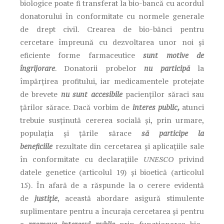
biologice poate fi transferat la bio-bancă cu acordul
donatorului în conformitate cu normele generale
de drept civil. Crearea de bio-bănci pentru
cercetare împreună cu dezvoltarea unor noi și
eficiente forme farmaceutice
sunt motive de
îngrijorare
. Donatorii probelor
nu participă
la
împărțirea profitului, iar medicamentele protejate
de brevete
nu sunt accesibile
pacienților săraci sau
țărilor sărace. Dacă vorbim de
interes public,
atunci
trebuie susținută cererea socială și, prin urmare,
populația și țările sărace
să participe la
beneficiile
rezultate din cercetarea și aplicațiile sale
în conformitate cu declarațiile
UNESCO
privind
datele genetice (articolul 19) și bioetică (articolul
15). În afară de a răspunde la o cerere evidentă
de
justiție
, această abordare asigură stimulente
suplimentare pentru a încuraja cercetarea și pentru