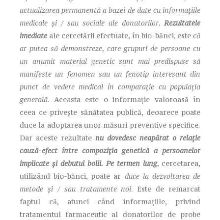
actualizarea permanentă a bazei de date cu informațiile
medicale și / sau sociale ale donatorilor.
Rezultatele
imediate
ale cercetării efectuate, în bio-bănci, este
că
ar putea să demonstreze, care grupuri de persoane cu
un anumit material genetic sunt mai predispuse să
manifeste un fenomen sau un fenotip interesant din
punct de vedere medical în comparație cu populația
generală.
Aceasta este o informație valoroasă în
ceea ce privește sănătatea publică, deoarece poate
duce la adoptarea unor măsuri preventive specifice.
Dar aceste rezultate
nu dovedesc neapărat o relație
cauză-efect între compoziția genetică a persoanelor
implicate și debutul bolii. Pe termen lung
, cercetarea,
utilizând bio-bănci, poate ar
duce la dezvoltarea de
metode și / sau tratamente noi
. Este de remarcat
faptul că, atunci când informațiile, privind
tratamentul farmaceutic al donatorilor de probe