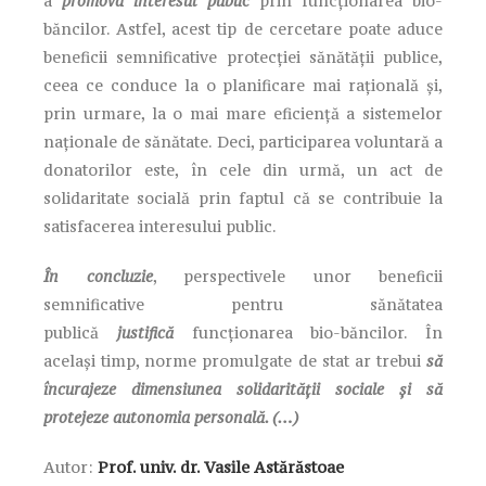
a
promova interesul public
prin funcționarea bio-
băncilor. Astfel, acest tip de cercetare poate aduce
beneficii semnificative protecției sănătății publice,
ceea ce conduce la o planificare mai rațională și,
prin urmare, la o mai mare eficiență a sistemelor
naționale de sănătate. Deci, participarea voluntară a
donatorilor este, în cele din urmă, un act de
solidaritate socială prin faptul că se contribuie la
satisfacerea interesului public.
În concluzie
, perspectivele unor beneficii
semnificative pentru sănătatea
publică
justifică
funcționarea bio-băncilor. În
același timp, norme promulgate de stat ar trebui
să
încurajeze dimensiunea solidarității sociale și să
protejeze autonomia personală. (…)
Autor:
Prof. univ. dr. Vasile Astărăstoae