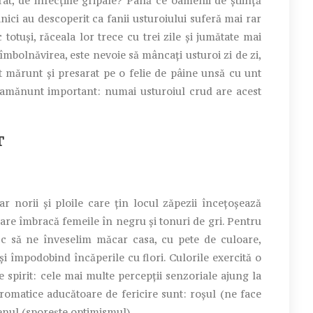
t, de infecțiile gripale? Până ce oamenii de știință
nici au descoperit ca fanii usturoiului suferă mai rar
totuși, răceala lor trece cu trei zile și jumătate mai
îmbolnăvirea, este nevoie să mâncați usturoi zi de zi,
t mărunt și presarat pe o felie de pâine unsă cu unt
n amănunt important: numai usturoiul crud are acest
T
r norii și ploile care țin locul zăpezii încețoșează
 care îmbracă femeile în negru și tonuri de gri. Pentru
esc să ne înveselim măcar casa, cu pete de culoare,
i împodobind încăperile cu flori. Culorile exercită o
e spirit: cele mai multe percepții senzoriale ajung la
cromatice aducătoare de fericire sunt: roșul (ne face
benul (sporește optimismul).