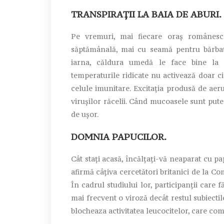
TRANSPIRAȚII LA BAIA DE ABURI.
Pe vremuri, mai fiecare oraș românesc
săptămânală, mai cu seamă pentru bărbați. 
iarna, căldura umedă le face bine la s
temperaturile ridicate nu activează doar ci
celule imunitare. Excitația produsă de aer
virușilor răcelii. Când mucoasele sunt putern
de ușor.
DOMNIA PAPUCILOR.
Cât stați acasă, încălțați-vă neaparat cu pa
afirmă câțiva cercetători britanici de la C
În cadrul studiului lor, participanții care 
mai frecvent o viroză decât restul subiecti
blocheaza activitatea leucocitelor, care comb