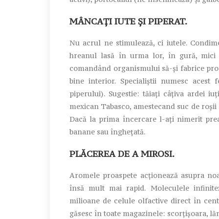
MÂNCAȚI IUTE ȘI PIPERAT.
Nu acrul ne stimulează, ci iutele. Condim
hreanul lasă în urma lor, în gură, mici 
comandând organismului să-și fabrice prop
bine interior. Specialiștii numesc acest
piperului). Sugestie: tăiați câțiva ardei 
mexican Tabasco, amestecand suc de roșii cu
Dacă la prima încercare l-ați nimerit prea 
banane sau înghețată.
PLĂCEREA DE A MIROSI.
Aromele proaspete acționează asupra noast
însă mult mai rapid. Moleculele infinit
milioane de celule olfactive direct în cen
găsesc în toate magazinele: scorțișoara, lă