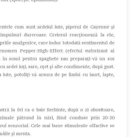
entele cum sunt ardeiul iute, piperul de Cayenne și
impulsuri dureroase. Creierul reacționează la ele,
riile analgezice, care induc totodată sentimentul de
 fenomen Pepper-High-Effect (efectul euforizant al
iuți în sosul pentru spaghete sau preparați-vă un sos
 ardei iuți, sare, oțet și alte condimente, după gust.
iute, potoliți-vă arsura de pe limbă cu iaurt, lapte,
ră la fel ca o baie fierbinte, după o zi obositoare,
ezimale pătrund în nări, fiind conduse prin 20-30
trul senzorial. Cele mai bune stimulente olfactive se
mâile și menta.