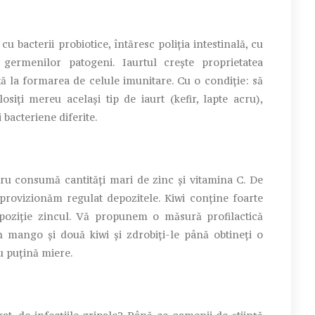
u bacterii probiotice, întăresc poliția intestinală, cu
germenilor patogeni. Iaurtul crește proprietatea
tă la formarea de celule imunitare. Cu o condiție: să
osiți mereu același tip de iaurt (kefir, lapte acru),
 bacteriene diferite.
tru consumă cantități mari de zinc și vitamina C. De
 aprovizionăm regulat depozitele. Kiwi conține foarte
oziție zincul. Vă propunem o măsură profilactică
un mango și două kiwi și zdrobiți-le până obtineți o
u puțină miere.