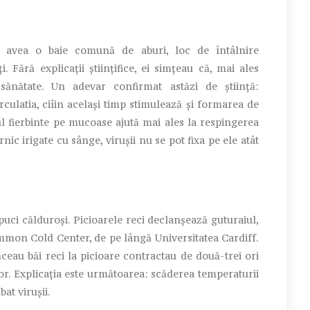
 avea o baie comună de aburi, loc de întâlnire
Fără explicații științifice, ei simțeau că, mai ales
ănătate. Un adevar confirmat astăzi de știință:
rculatia, ciîin același timp stimulează și formarea de
ul fierbinte pe mucoase ajută mai ales la respingerea
ic irigate cu sânge, virușii nu se pot fixa pe ele atât
puci călduroși. Picioarele reci declanșează guturaiul,
ommon Cold Center, de pe lângă Universitatea Cardiff.
făceau băi reci la picioare contractau de două-trei ori
lor. Explicația este următoarea: scăderea temperaturii
at virușii.