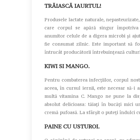
TRĂIASCĂ IAURTUL!
Produsele lactate naturale, nepasteurizate, c
care corpul se apără singur împotriva 
anumitor celule de a digera microbi și aju
fie consumat zilnic. Este important să fol
întrucât producătorii întrebuințează culturi
KIWI SI MANGO.
Pentru combaterea infecțiilor, corpul nos
aceea, în cursul iernii, este necesar să-i
multă vitamina C. Mango ne pune la disp
absolut delicioasa: tăiați în bucăți mici 
cremă pufoasă. La sfârșit o puteți îndulci c
PAINE CU USTUROI.