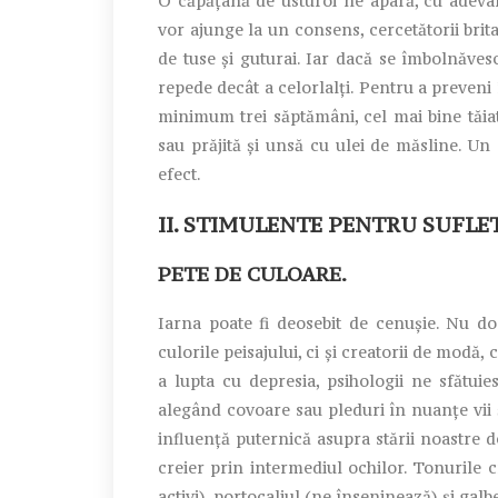
O căpățână de usturoi ne apară, cu adevara
vor ajunge la un consens, cercetătorii brita
de tuse și guturai. Iar dacă se îmbolnăvesc 
repede decât a celorlalți. Pentru a preveni 
minimum trei săptămâni, cel mai bine tăia
sau prăjită și unsă cu ulei de măsline. U
efect.
II. STIMULENTE PENTRU SUFLE
PETE DE CULOARE.
Iarna poate fi deosebit de cenușie. Nu doa
culorile peisajului, ci și creatorii de modă,
a lupta cu depresia, psihologii ne sfătui
alegând covoare sau pleduri în nuanțe vii ș
influență puternică asupra stării noastre d
creier prin intermediul ochilor. Tonurile 
activi), portocaliul (ne înseninează) și gal