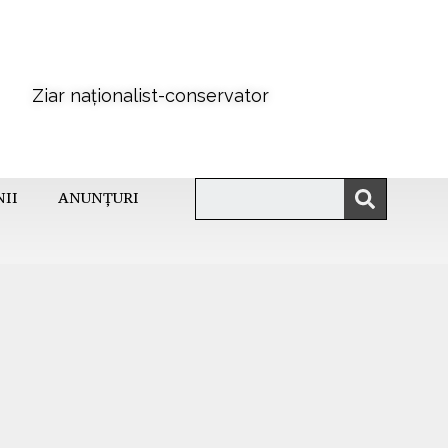
Ziar naționalist-conservator
NII
ANUNȚURI