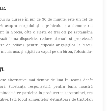
LE.
ui să dureze în jur de 30 de minute, este un fel de
ivă asupra corpului și a psihicului s-a demonstrat
cent în Grecia, câte o siestă de trei ori pe săptămână
ează buna-dispoziție, reduce stresul și protejează
e de odihnă pentru ațipeala angajaților la birou.
încuia ușa, și ațipiți cu capul pe un birou, folosindu-
I.
sesc alternative mai demne de luat în seamă decât
tori. Substanța responsabilă pentru buna noastră
aminoacid ce participă la producerea serotoninei, cea
tive. Iată topul alimentelor deținătoare de triptofan