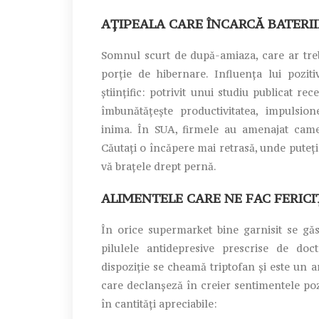
AȚIPEALA CARE ÎNCARCĂ BATERII
Somnul scurt de după-amiaza, care ar treb
porție de hibernare. Influența lui pozit
științific: potrivit unui studiu publicat re
îmbunătățește productivitatea, impulsion
inima. În SUA, firmele au amenajat camer
Căutați o încăpere mai retrasă, unde puteți 
vă brațele drept pernă.
ALIMENTELE CARE NE FAC FERICIȚ
În orice supermarket bine garnisit se gă
pilulele antidepresive prescrise de doc
dispoziție se cheamă triptofan și este un 
care declanșeză în creier sentimentele pozi
în cantități apreciabile: