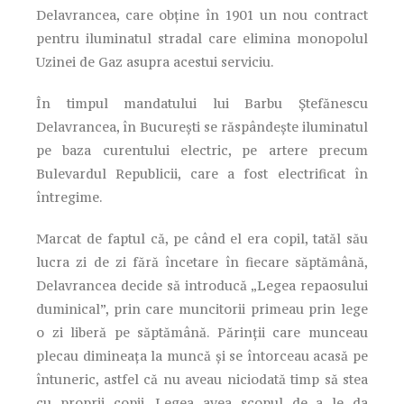
Delavrancea, care obține în 1901 un nou contract
pentru iluminatul stradal care elimina monopolul
Uzinei de Gaz asupra acestui serviciu.
În timpul mandatului lui Barbu Ștefănescu
Delavrancea, în București se răspândește iluminatul
pe baza curentului electric, pe artere precum
Bulevardul Republicii, care a fost electrificat în
întregime.
Marcat de faptul că, pe când el era copil, tatăl său
lucra zi de zi fără încetare în fiecare săptămână,
Delavrancea decide să introducă „Legea repaosului
duminical”, prin care muncitorii primeau prin lege
o zi liberă pe săptămână. Părinții care munceau
plecau dimineața la muncă și se întorceau acasă pe
întuneric, astfel că nu aveau niciodată timp să stea
cu proprii copii. Legea avea scopul de a le da