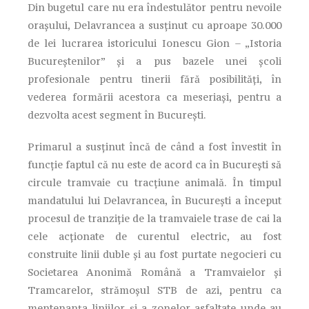
Din bugetul care nu era îndestulător pentru nevoile
orașului, Delavrancea a susținut cu aproape 30.000
de lei lucrarea istoricului Ionescu Gion – „Istoria
Bucureștenilor” și a pus bazele unei școli
profesionale pentru tinerii fără posibilități, în
vederea formării acestora ca meseriași, pentru a
dezvolta acest segment în București.
Primarul a susținut încă de când a fost învestit în
funcție faptul că nu este de acord ca în București să
circule tramvaie cu tracțiune animală. În timpul
mandatului lui Delavrancea, în București a început
procesul de tranziție de la tramvaiele trase de cai la
cele acționate de curentul electric, au fost
construite linii duble și au fost purtate negocieri cu
Societarea Anonimă Română a Tramvaielor și
Tramcarelor, strămoșul STB de azi, pentru ca
mentenanța liniilor și a zonelor asfaltate unde au