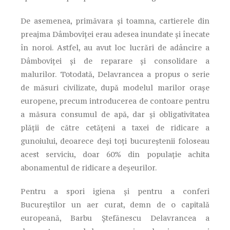
De asemenea, primăvara și toamna, cartierele din
preajma Dâmboviței erau adesea inundate și înecate
în noroi. Astfel, au avut loc lucrări de adâncire a
Dâmboviței și de reparare și consolidare a
malurilor. Totodată, Delavrancea a propus o serie
de măsuri civilizate, după modelul marilor orașe
europene, precum introducerea de contoare pentru
a măsura consumul de apă, dar și obligativitatea
plății de către cetățeni a taxei de ridicare a
gunoiului, deoarece deși toți bucureștenii foloseau
acest serviciu, doar 60% din populație achita
abonamentul de ridicare a deșeurilor.
Pentru a spori igiena și pentru a conferi
Bucureștilor un aer curat, demn de o capitală
europeană, Barbu Ștefănescu Delavrancea a