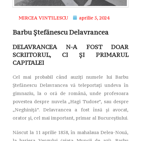
MIRCEA VINTILESCU
aprilie 5, 2024
Barbu Ștefănescu Delavrancea
DELAVRANCEA N-A FOST DOAR
SCRIITORUL, CI ȘI PRIMARUL
CAPITALEI
Cel mai probabil când auziți numele lui Barbu
Ștefănescu Delavrancea vă teleportați undeva în
gimnaziu, la o oră de română, unde profesoara
povestea despre nuvela „Hagi Tudose”, sau despre
„Neghiniță”. Delavrancea a fost însă și avocat,
orator și, cel mai important, primar al Bucureștiului.
Născut la 11 aprilie 1858, în mahalaua Delea-Nouă,
la bariera Vergului (piața Muncii de azi), Barbu