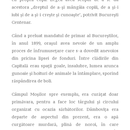
acestora „dreptul de a-şi mângâia copiii, de a şi-i
iubi şi de a şi-i creşte şi cunoașteˮ, potrivit București
Centenar.
Când a preluat mandatul de primar al Bucureștilor,
în anul 1899, orașul avea nevoie de un amplu
proces de înfrumusețare care s-a dovedit anevoios
din pricina lipsei de fonduri. Între clădirile din
Capitală erau spații goale, insalubre, lumea arunca
gunoaie și hoituri de animale la întâmplare, sporind
răspândirea de boli.
Câmpul Moșilor spre exemplu, era curățat doar
primăvara, pentru a face loc târgului și circului
organizat cu ocazia sărbătorilor. Dâmbovița era
departe de aspectul din prezent, era o apă
curgătoare murdară, plină de noroi, în care