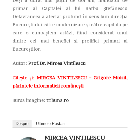
Deși a durat mai puțin de doi ani, mandatul de
primar al Capitalei al lui Barbu Ștefănescu
Delavrancea a afectat profund în sens bun direcția
Bucureștiului către modernizare și către capitala pe
care o cunoaștem astăzi, fiind considerat unul
dintre cei mai benefici și prolifici primari ai
Bucureștilor.
Autor:
Prof.Dr. Mircea Vintilescu
Citește și:
MIRCEA VINTILESCU – Grigore Moisil,
părintele informaticii românești
Sursa imagine:
tribuna.ro
Despre
Ultimele Postari
MIRCEA VINTILESCU