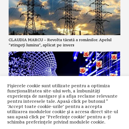
CLAUDIA MARCU – Revolta tăcută a românilor. Apelul
”stingeți lumina”, aplicat pe invers
Fișierele cookie sunt utilizate pentru a optimiza
funcţionalitatea site-ului web, a îmbunătăţi
experienţa de navigare şi a afişa reclame relevante
pentru interesele tale. Apasă click pe butonul “
"Accept toate cookie-urile" pentru a accepta
utilizarea modulelor cookie şi a accesa direct site-ul
LAURA DAMIAN – Moltbook – Facerea lumii 2.0 sau Cum a
sau apasă click pe "Preferințe cookie" pentru a-ţi
devenit Dumnezeu programator
schimba preferinţele privind modulele cookie.