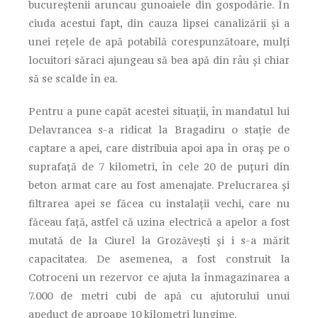
bucureștenii aruncau gunoaiele din gospodărie. În
ciuda acestui fapt, din cauza lipsei canalizării și a
unei rețele de apă potabilă corespunzătoare, mulți
locuitori săraci ajungeau să bea apă din râu și chiar
să se scalde în ea.
Pentru a pune capăt acestei situații, în mandatul lui
Delavrancea s-a ridicat la Bragadiru o stație de
captare a apei, care distribuia apoi apa în oraș pe o
suprafață de 7 kilometri, în cele 20 de puțuri din
beton armat care au fost amenajate. Prelucrarea și
filtrarea apei se făcea cu instalații vechi, care nu
făceau față, astfel că uzina electrică a apelor a fost
mutată de la Ciurel la Grozăvești și i s-a mărit
capacitatea. De asemenea, a fost construit la
Cotroceni un rezervor ce ajuta la înmagazinarea a
7.000 de metri cubi de apă cu ajutorului unui
apeduct de aproape 10 kilometri lungime.