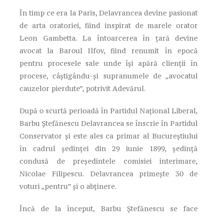
În timp ce era la Paris, Delavrancea devine pasionat
de arta oratoriei, fiind inspirat de marele orator
Leon Gambetta. La întoarcerea în țară devine
avocat la Baroul Ilfov, fiind renumit în epocă
pentru procesele sale unde își apără clienții în
procese, câștigându-și supranumele de „avocatul
cauzelor pierdute”, potrivit Adevărul.
După o scurtă perioadă în Partidul Național Liberal,
Barbu Ștefănescu Delavrancea se înscrie în Partidul
Conservator și este ales ca primar al Bucureștiului
în cadrul ședinței din 29 iunie 1899, ședință
condusă de președintele comisiei interimare,
Nicolae Filipescu. Delavrancea primește 30 de
voturi „pentru” și o abținere.
Încă de la început, Barbu Ștefănescu se face