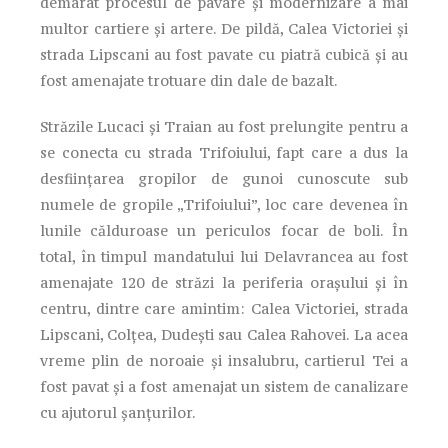
demarat procesul de pavare și modernizare a mai
multor cartiere și artere. De pildă, Calea Victoriei și
strada Lipscani au fost pavate cu piatră cubică și au
fost amenajate trotuare din dale de bazalt.
Străzile Lucaci și Traian au fost prelungite pentru a
se conecta cu strada Trifoiului, fapt care a dus la
desființarea gropilor de gunoi cunoscute sub
numele de gropile „Trifoiului”, loc care devenea în
lunile călduroase un periculos focar de boli. În
total, în timpul mandatului lui Delavrancea au fost
amenajate 120 de străzi la periferia orașului și în
centru, dintre care amintim: Calea Victoriei, strada
Lipscani, Colțea, Dudești sau Calea Rahovei. La acea
vreme plin de noroaie și insalubru, cartierul Tei a
fost pavat și a fost amenajat un sistem de canalizare
cu ajutorul șanțurilor.