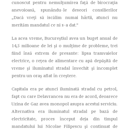
cunoscut pentru nemulțumirea față de birocrația
anevoioasă, spunându-le deseori consilierilor
„Dacă vreți să iscălim numai hârtii, atunci nu
merităm mandatul ce ni s-a dat.”
La acea vreme, Bucureștiul avea un buget anual de
14,5 milioane de lei și o mulțime de probleme, trei
fiind însă extrem de presante: lipsa tramvaielor
electrice, o rețea de alimentare cu apă depășită de
vreme și iluminatul stradal învechit și incomplet
pentru un oraș aflat în creștere.
Capitala era pe atunci iluminată stradal cu petrol,
fapt cu care Delavrancea nu era de acord, deoarece
Uzina de Gaz avea monopol asupra acestui serviciu.
Alternativa era iluminatul stradal pe bază de
electricitate, proces început deja din timpul
mandatului lui Nicolae Filipescu și continuat de