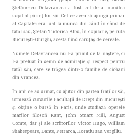
Ștefănescu Delavrancea a fost cel de-al nouălea
copil al părinților săi. Cel ce avea să ajungă primar
al Capitalei era luat la muncă din când în când de
tatăl său, Ștefan Tudorică Albu, în copilărie, pe ruta
București-Giurgiu, acesta fiind căruțaș de cereale.
Numele Delavrancea nu l-a primit de la naștere, ci
l-a preluat în semn de admirație și respect pentru
tatăl său, care se trăgea dintr-o familie de ciobani
din Vrancea.
În anii ce au urmat, cu ajutor din partea fraților săi,
urmează cursurile Facultății de Drept din București
și obține o bursă în Paris, unde studiază operele
marilor filosofi Kant, John Stuart Mill, August
Comte, dar și ale scriitorilor Victor Hugo, William
Shakespeare, Dante, Petrarca, Horațiu sau Vergiliu.