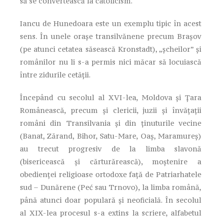
să se convertească la catolicism.
Iancu de Hunedoara este un exemplu tipic în acest
sens. În unele orașe transilvănene precum Brașov
(pe atunci cetatea săsească Kronstadt), „șcheilor” și
românilor nu li s-a permis nici măcar să locuiască
între zidurile cetății.
Începând cu secolul al XVI-lea, Moldova și Țara
Românească, precum și clericii, juzii și învățații
români din Transilvania și din ținuturile vecine
(Banat, Zărand, Bihor, Satu-Mare, Oaș, Maramureș)
au trecut progresiv de la limba slavonă
(bisericească și cărturărească), moștenire a
obedienței religioase ortodoxe față de Patriarhatele
sud – Dunărene (Peć sau Trnovo), la limba română,
până atunci doar populară și neoficială. În secolul
al XIX-lea procesul s-a extins la scriere, alfabetul