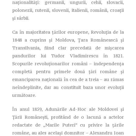
naționalități: germanii, ungurii, cehii, slovacii,
polonezii, rutenii, slovenii, italienii, românii, croații
și sârbii.
Ca în majoritatea țărilor europene, Revoluția de la
1848 a cuprins și Moldova, Țara Românească și
Transilvania, fiind clar precedată de mișcarea
pandurilor lui Tudor Vladimirescu în 1821.
Scopurile revoluționarilor români – independența
completă pentru primele două țări române și
emanciparea națională în cea de a treia – au rămas
neîndeplinite, dar au constituit baza unor evoluții
următoare.
În anul 1859, Adunările Ad-Hoc ale Moldovei și
Țării Românești, profitând de o lacună a actelor
redactate de „Marile Puteri” cu privire la țările
române, au ales același domnitor – Alexandru Ioan