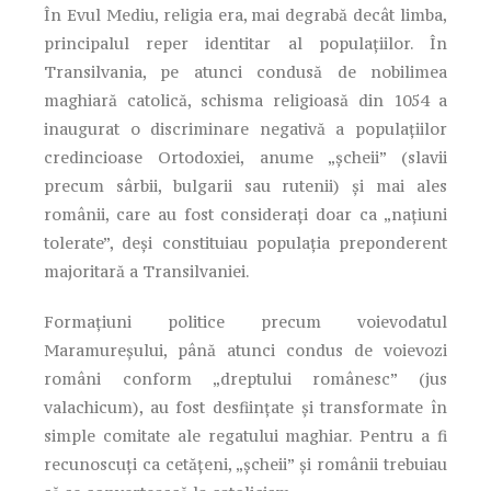
În Evul Mediu, religia era, mai degrabă decât limba,
principalul reper identitar al populațiilor. În
Transilvania, pe atunci condusă de nobilimea
maghiară catolică, schisma religioasă din 1054 a
inaugurat o discriminare negativă a populațiilor
credincioase Ortodoxiei, anume „șcheii” (slavii
precum sârbii, bulgarii sau rutenii) și mai ales
românii, care au fost considerați doar ca „națiuni
tolerate”, deși constituiau populația preponderent
majoritară a Transilvaniei.
Formațiuni politice precum voievodatul
Maramureșului, până atunci condus de voievozi
români conform „dreptului românesc” (jus
valachicum), au fost desființate și transformate în
simple comitate ale regatului maghiar. Pentru a fi
recunoscuți ca cetățeni, „șcheii” și românii trebuiau