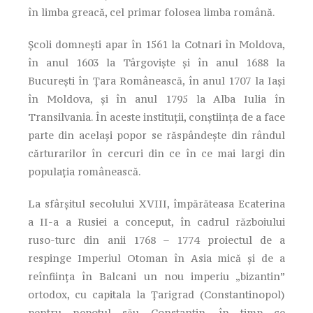
în limba greacă, cel primar folosea limba română.
Școli domnești apar în 1561 la Cotnari în Moldova,
în anul 1603 la Târgoviște și în anul 1688 la
București în Țara Românească, în anul 1707 la Iași
în Moldova, și în anul 1795 la Alba Iulia în
Transilvania. În aceste instituții, conștiința de a face
parte din același popor se răspândește din rândul
cărturarilor în cercuri din ce în ce mai largi din
populația românească.
La sfârșitul secolului XVIII, împărăteasa Ecaterina
a II-a a Rusiei a conceput, în cadrul războiului
ruso-turc din anii 1768 – 1774 proiectul de a
respinge Imperiul Otoman în Asia mică și de a
reînființa în Balcani un nou imperiu „bizantin”
ortodox, cu capitala la Țarigrad (Constantinopol)
pentru nepotul său Constantin, în timp ce