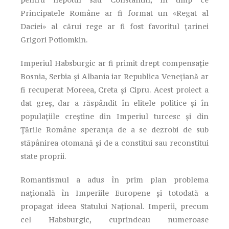
Principatele Române ar fi format un «Regat al
Daciei» al cărui rege ar fi fost favoritul țarinei
Grigori Potiomkin.
Imperiul Habsburgic ar fi primit drept compensație
Bosnia, Serbia și Albania iar Republica Venețiană ar
fi recuperat Moreea, Creta și Cipru. Acest proiect a
dat greș, dar a răspândit în elitele politice și în
populațiile creștine din Imperiul turcesc și din
Țările Române speranța de a se dezrobi de sub
stăpânirea otomană și de a constitui sau reconstitui
state proprii.
Romantismul a adus în prim plan problema
națională în Imperiile Europene și totodată a
propagat ideea Statului Național. Imperii, precum
cel Habsburgic, cuprindeau numeroase