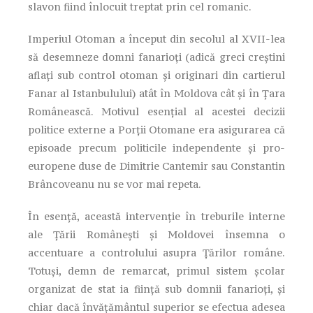
slavon fiind înlocuit treptat prin cel romanic.
Imperiul Otoman a început din secolul al XVII-lea
să desemneze domni fanarioți (adică greci creștini
aflați sub control otoman și originari din cartierul
Fanar al Istanbulului) atât în Moldova cât și în Țara
Românească. Motivul esențial al acestei decizii
politice externe a Porții Otomane era asigurarea că
episoade precum politicile independente și pro-
europene duse de Dimitrie Cantemir sau Constantin
Brâncoveanu nu se vor mai repeta.
În esență, această intervenție în treburile interne
ale Țării Românești și Moldovei însemna o
accentuare a controlului asupra Țărilor române.
Totuși, demn de remarcat, primul sistem școlar
organizat de stat ia ființă sub domnii fanarioți, și
chiar dacă învățământul superior se efectua adesea