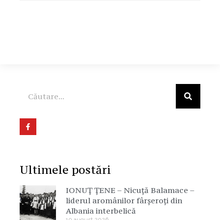
Ultimele postări
IONUȚ ȚENE – Nicuță Balamace –
liderul aromânilor fârșeroți din
Albania interbelică
10 august 2026