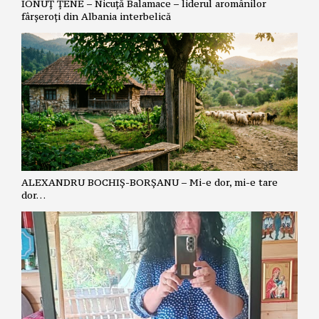
IONUȚ ȚENE – Nicuță Balamace – liderul aromânilor
fârșeroți din Albania interbelică
ALEXANDRU BOCHIȘ-BORȘANU – Mi-e dor, mi-e tare
dor…