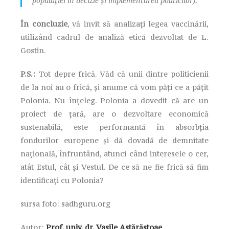
populației în decizie și implementarea politicilor).
În concluzie
, vă invit să analizați legea vaccinării,
utilizând cadrul de analiză etică dezvoltat de L.
Gostin.
P.S.:
Tot depre frică. Văd că unii dintre politicienii
de la noi au o frică, și anume că vom păți ce a pățit
Polonia. Nu înțeleg. Polonia a dovedit că are un
proiect de țară, are o dezvoltare economică
sustenabilă, este performantă în absorbția
fondurilor europene și dă dovadă de demnitate
națională, înfruntând, atunci când interesele o cer,
atât Estul, cât și Vestul. De ce să ne fie frică să fim
identificați cu Polonia?
sursa foto: sadhguru.org
Autor:
Prof. univ. dr. Vasile Astărăstoae