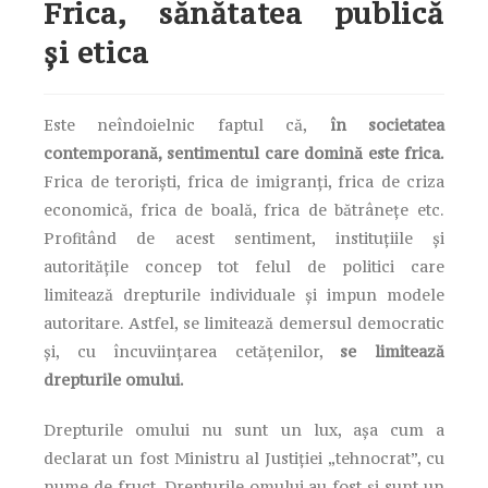
Frica, sănătatea publică
și etica
Este neîndoielnic faptul că,
în societatea
contemporană, sentimentul care domină este frica.
Frica de teroriști, frica de imigranți, frica de criza
economică, frica de boală, frica de bătrânețe etc.
Profitând de acest sentiment, instituțiile și
autoritățile concep tot felul de politici care
limitează drepturile individuale și impun modele
autoritare. Astfel, se limitează demersul democratic
și, cu încuviințarea cetățenilor,
se limitează
drepturile omului.
Drepturile omului nu sunt un lux, așa cum a
declarat un fost Ministru al Justiției „tehnocrat”, cu
nume de fruct. Drepturile omului au fost și sunt un