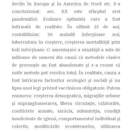
declin în Europa și în America de Nord etc. S-a
concluzionat: sec. XX este sfârşitul erei
pandemiilor. Evaluare optimistă care a fost
infirmată de realitate. În ultimii 25 de ani,
contabilizăm: 30 maladii infecțioase noi,
tuberculoza în creștere, creșterea mortalității prin
boli infecțioase. O amenințare a sănătății a sute de
milioane de oameni din cauză că metodele clasice
de prevenție au fost abandonate și s-a crezut că
noile metode pot rezolva totul. În realitate, cauza a
fost intricarea factorilor ecologici și sociali și nu
lipsa unei legi privind vaccinărea obligatorie. Putem
enumera: creșterea demografică, migrațiile urbane
și supraaglomerarea, libera circulație, călătoriile,
conflictele armate, sărăcia, subnutriţia, condiţii
insuficiente de igienă, comportamentul individual şi
colectiv, modificările ecosistemelor, utilizarea