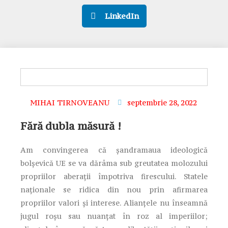
LinkedIn
MIHAI TIRNOVEANU
septembrie 28, 2022
Fără dubla măsură !
Am convingerea că șandramaua ideologică
bolșevică UE se va dărâma sub greutatea molozului
propriilor aberații împotriva firescului. Statele
naționale se ridica din nou prin afirmarea
propriilor valori și interese. Alianțele nu înseamnă
jugul roșu sau nuanțat în roz al imperiilor;