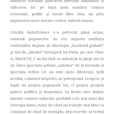
alianțele înseamă păstrarea libertății națiunilor și
ridicarea lor pe baza unui numitor comun
economic, politic și social liber ales, nu prin
impunerea unor norme contra-naturii umane.
Oricâtă îndoctrinare s-a petrecut până acum,
oamenii popoarelor nu vor suporta umilința
restricțiilor impuse de ideologia ,,încălzirii globale”
și nici de ,,idealul” învingerii lui Putin, pe care chiar
ei, liderii UE, l-au încălzit cu adevărat la piept ani în
șir. Între ipocrizia șefului ,,salvator” de la Kremlin si
ipocrizia sefilor UE nu este nicio diferență. Șefii
acestia, comisari bolșevici, se potențează reciproc și
luptă nu pentru popoarele lor, ci pentru propria
putere politică și financiară. În Rusia care deține
imense resurse naturale, probabil cele mai mari din
întreaga lume, rusul de rând nu trăiește mai bine ca
românul de rând de exemplu, deși teoretic ar trebui