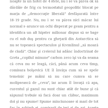
noapte la un hotel de 4 stele, nu i se va părea ok să
dârdâie de frig cu termostatul geopolitic blocat pe
marja de ,,democrație liberală” desfășurată între
18-19 grade. Nu, nu i se va părea nici măcar lui
normal s-arunce un ochi disperat pe geam pentru a
identifica un alt hipster milionar dispus să se bage
cu el sub duș pentru ca ghețarii din Antarctica să
nu se topească spectaculos și Kremlinul ,,să moară
de ciudă”. Chiar și creierul lui adânc îndoctrinat de
Greta ,,copilul minune” carbon zero iși va da seama
că ceva nu se leagă, căci, până acum ceva timp,
comisara bolșevică UE îl învăța cum să se spele
temeinic pe mâini să nu care cumva să se
molipsească de ,,ceva”, iar acum îl învață că apa,
curentul și gazul nu sunt chiar atât de bune și că
săpunul trebuie să facă doar un clăbuc, maximum
doi și nu spume! Spume minciunoase si mari de tot
fac în schimb ei, comisarii de ieri si de azi. Aceste