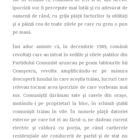
ipocrizii vor fi percepute mai întâi și cu adevărat de
oamenii de rând, cu grija plății facturilor la utilități
și a pâinii cea de toate zilele pe care cu greu o pun
pe masă.
Îmi aduc aminte că, în decembrie 1989, românii
revoltați care au intrat în sediile și vilele ștabilor din
Partidului Comunist aruncau pe geam tablourile lui
Ceaușescu, revolta amplificându-se pe măsura
descoperii luxului în care aceștia trăiau, lucruri care
relevau tocmai acea ipocrizie de care vorbeam mai
sus. Comuniștii dărâmau sate și casele din orașe,
mutându-i pe proprietari la bloc, în schimb ștabii
comuniști trăiau în vile. În numele plății datoriei
externe pe care tot ei au făcut-o, ne dădeau curent
electric și căldură cu porția, pe când cartierele
rezidențiale ale conducerii de partid și de stat nu