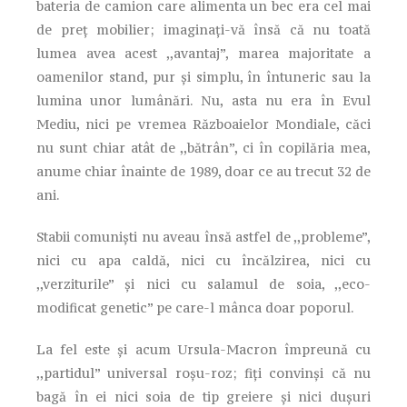
bateria de camion care alimenta un bec era cel mai
de preț mobilier; imaginați-vă însă că nu toată
lumea avea acest ,,avantaj”, marea majoritate a
oamenilor stand, pur și simplu, în întuneric sau la
lumina unor lumânări. Nu, asta nu era în Evul
Mediu, nici pe vremea Războaielor Mondiale, căci
nu sunt chiar atât de ,,bătrân”, ci în copilăria mea,
anume chiar înainte de 1989, doar ce au trecut 32 de
ani.
Stabii comuniști nu aveau însă astfel de ,,probleme”,
nici cu apa caldă, nici cu încălzirea, nici cu
,,verziturile” și nici cu salamul de soia, ,,eco-
modificat genetic” pe care-l mânca doar poporul.
La fel este și acum Ursula-Macron împreună cu
,,partidul” universal roșu-roz; fiți convinși că nu
bagă în ei nici soia de tip greiere și nici dușuri