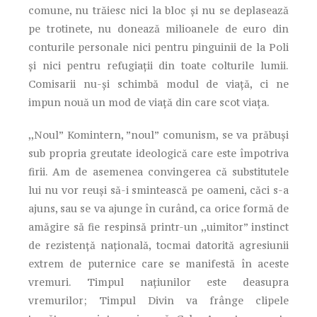
comune, nu trăiesc nici la bloc și nu se deplasează
pe trotinete, nu donează milioanele de euro din
conturile personale nici pentru pinguinii de la Poli
și nici pentru refugiații din toate colturile lumii.
Comisarii nu-și schimbă modul de viață, ci ne
impun nouă un mod de viață din care scot viața.
,,Noul” Komintern, ”noul” comunism, se va prăbuși
sub propria greutate ideologică care este împotriva
firii. Am de asemenea convingerea că substitutele
lui nu vor reuși să-i smintească pe oameni, căci s-a
ajuns, sau se va ajunge în curând, ca orice formă de
amăgire să fie respinsă printr-un ,,uimitor” instinct
de rezistență națională, tocmai datorită agresiunii
extrem de puternice care se manifestă în aceste
vremuri. Timpul națiunilor este deasupra
vremurilor; Timpul Divin va frânge clipele