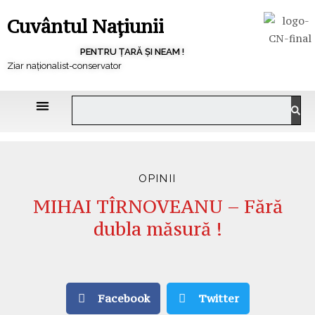
Cuvântul Națiunii
PENTRU ȚARĂ ȘI NEAM !
Ziar naționalist-conservator
OPINII
MIHAI TÎRNOVEANU – Fără
dubla măsură !
Facebook
Twitter