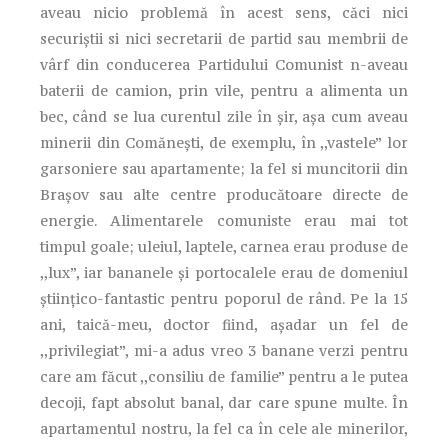
aveau nicio problemă în acest sens, căci nici
securiștii si nici secretarii de partid sau membrii de
vârf din conducerea Partidului Comunist n-aveau
baterii de camion, prin vile, pentru a alimenta un
bec, când se lua curentul zile în șir, așa cum aveau
minerii din Comănești, de exemplu, în ,,vastele” lor
garsoniere sau apartamente; la fel si muncitorii din
Brașov sau alte centre producătoare directe de
energie. Alimentarele comuniste erau mai tot
timpul goale; uleiul, laptele, carnea erau produse de
,,lux”, iar bananele și portocalele erau de domeniul
științico-fantastic pentru poporul de rând. Pe la 15
ani, taică-meu, doctor fiind, așadar un fel de
,,privilegiat”, mi-a adus vreo 3 banane verzi pentru
care am făcut ,,consiliu de familie” pentru a le putea
decoji, fapt absolut banal, dar care spune multe. În
apartamentul nostru, la fel ca în cele ale minerilor,