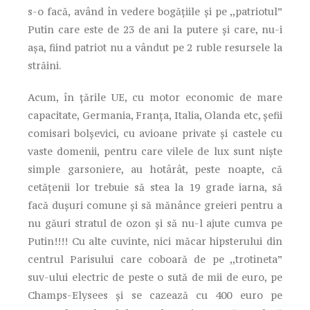
s-o facă, având în vedere bogățiile și pe ,,patriotul”
Putin care este de 23 de ani la putere și care, nu-i
așa, fiind patriot nu a vândut pe 2 ruble resursele la
străini.
Acum, în țările UE, cu motor economic de mare
capacitate, Germania, Franța, Italia, Olanda etc, șefii
comisari bolșevici, cu avioane private și castele cu
vaste domenii, pentru care vilele de lux sunt niște
simple garsoniere, au hotârât, peste noapte, că
cetățenii lor trebuie să stea la 19 grade iarna, să
facă dușuri comune și să mănânce greieri pentru a
nu găuri stratul de ozon și să nu-l ajute cumva pe
Putin!!!! Cu alte cuvinte, nici măcar hipsterului din
centrul Parisului care coboară de pe ,,trotineta”
suv-ului electric de peste o sută de mii de euro, pe
Champs-Elysees și se cazează cu 400 euro pe