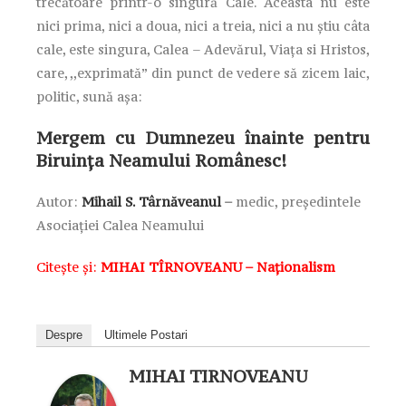
trecătoare printr-o singură Cale. Aceasta nu este
nici prima, nici a doua, nici a treia, nici a nu știu câta
cale, este singura, Calea – Adevărul, Viața si Hristos,
care, ,,exprimată” din punct de vedere să zicem laic,
politic, sună așa:
Mergem cu Dumnezeu înainte pentru
Biruința Neamului Românesc!
Autor:
Mihail S. Târnăveanul
–
medic,
președintele
Asociației Calea Neamului
Citește și:
MIHAI TÎRNOVEANU – Naționalism
Despre
Ultimele Postari
MIHAI TIRNOVEANU