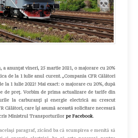
, a anunțat vineri, 25 martie 2021, o majorare cu 20%
plica de la 1 iulie anul curent. „Compania CFR Călători
 de la 1 iulie 2022! Mai exact: o majorare cu 20%, după
e de preț. Vorbim de prima actualizare de tarife din
urile la carburanți și energie electrică au crescut
 Călători, care își asumă această solicitare necesară
scris Ministrul Transporturilor
pe Facebook
.
 același paragraf, zicând ba că scumpirea e menită să