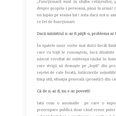
„Funcţionarii sunt în slujba cetăţenilor,
despre propria-i persoană, până la urmă! C
un jupân pe seama lui ! Asta dacă noi n-am ş
ce fel de funcţionari.
Dacă ministrul n-ar fi pățit-o, problema ar fi
În spatele unor vorbe mai dulci decât limita
care cu toţii le cunoaştem, încă dinainte
născut revoltat de existenţa răului în lum
care strigă să demaşte pe „lupii” din pro
reţelei de cale ferată, întârzierile nejusti
timp util, situaţia generală (proastă!) din c
Că de n-ar fi, nu s-ar povesti!
Iată cum o anomalie pe care o suportă
preocupare publică doar când vreun puternic