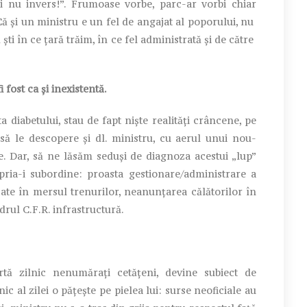
 şi nu invers!”. Frumoase vorbe, parc-ar vorbi chiar
ă și un ministru e un fel de angajat al poporului, nu
ti în ce ţară trăim, în ce fel administrată și de către
 fost ca și inexistentă.
 diabetului, stau de fapt nişte realităţi crâncene, pe
 să le descopere şi dl. ministru, cu aerul unui nou-
e. Dar, să ne lăsăm seduşi de diagnoza acestui „lup”
pria-i subordine: proasta gestionare/administrare a
ficate în mersul trenurilor, neanunţarea călătorilor în
adrul C.F.R. infrastructură.
 zilnic nenumărați cetățeni, devine subiect de
 al zilei o pățește pe pielea lui: surse neoficiale au