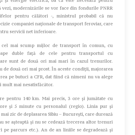
ți și energie electrică, ba că este necesară pentru
să vezi, modernizările se vor face din fondurile PNRR
elor pentru călători -, ministrul probabil că nu
ecizie companiei naționale de transport feroviar, care
tru servicii net inferioare.
 cel mai scump mijloc de transport în comun, cu
roape duble față de cele pentru transportul cu
sare sunt de două ori mai mari în cazul trenurilor.
iu de două ori mai prost. În aceste condiții, majorarea
rea pe butuci a CFR, dat fiind că nimeni nu va alege
i mult mai nesatisfăcător.
re pentru 140 km. Mai precis, 3 ore și jumătate cu
 ore și 5 minute cu personalul (regio). Linia pur și
mai zic de deplasarea Sibiu – București, care durează
nu se așteaptă și nu se cedează trecerea altor trenuri
i pe parcurs etc.). An de an liniile se degradează și