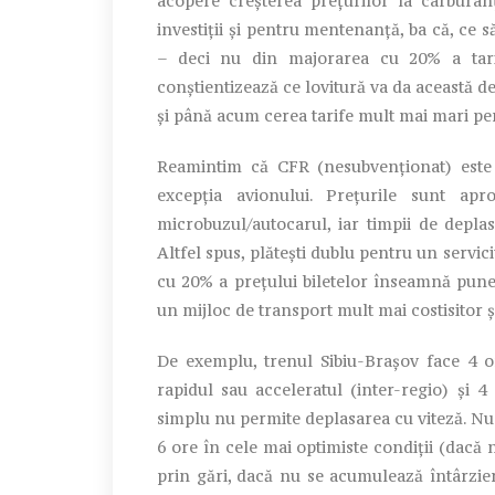
acopere creșterea prețurilor la carburan
investiții și pentru mentenanță, ba că, ce 
– deci nu din majorarea cu 20% a tarif
conștientizează ce lovitură va da această d
și până acum cerea tarife mult mai mari pen
Reamintim că CFR (nesubvenționat) este
excepția avionului. Prețurile sunt ap
microbuzul/autocarul, iar timpii de depla
Altfel spus, plătești dublu pentru un servic
cu 20% a prețului biletelor înseamnă pune
un mijloc de transport mult mai costisitor ș
De exemplu, trenul Sibiu-Brașov face 4 o
rapidul sau acceleratul (inter-regio) și 4
simplu nu permite deplasarea cu viteză. Nu 
6 ore în cele mai optimiste condiții (dacă 
prin gări, dacă nu se acumulează întârzier