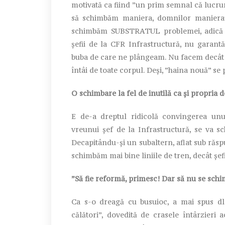
motivată ca fiind ”un prim semnal că lucrur
să schimbăm maniera, domnilor manieraț
schimbăm SUBSTRATUL problemei, adică in
șefii de la CFR Infrastructură, nu garan
buba de care ne plângeam. Nu facem decât 
întâi de toate corpul. Deși, ”haina nouă” se 
O schimbare la fel de inutilă ca și propria d
E de-a dreptul ridicolă convingerea unui
vreunui șef de la Infrastructură, se va sc
Decapitându-şi un subaltern, aflat sub răspun
schimbăm mai bine liniile de tren, decât șef
”Să fie reformă, primesc! Dar să nu se schi
Ca s-o dreagă cu busuioc, a mai spus dl.
călători”, dovedită de crasele întârzieri