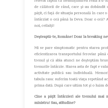
relevat faptul că nemulţumirea reală a d-lu
de călătorii de rând, care şi-au dobândit
păţit, ci față de situaţia personală în care 
întârziat o oră până la Deva. Doar o oră? A
noi, ceilalţi!
Deșteaptă-te, Române! Doar la breaking ne
Mi se pare simptomatic pentru starea pro
eficientizarea transportului feroviar până 
trenul și că abia atunci ne deșteptăm brus
trenurile întârzie. Starea asta de fapt e val
activitate publică sau individuală. Memo
tabula rasa: suferim toată viața repetând ac
prima dată. După care uităm tot și o luăm d
Cine a pățit întârzieri ale trenului ma
ministru! Sau, atitudine?