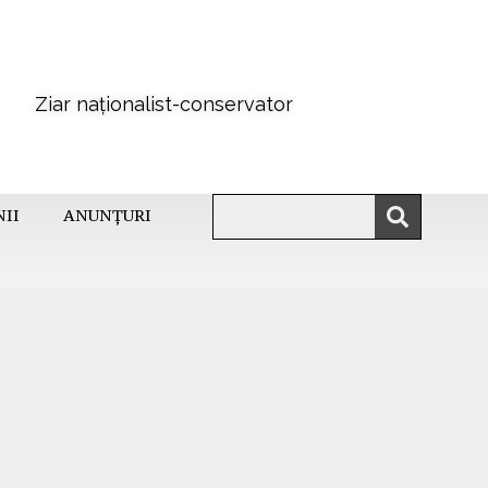
Ziar naționalist-conservator
NII
ANUNȚURI