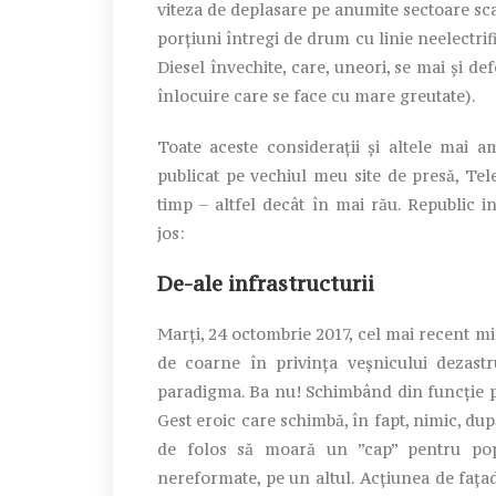
viteza de deplasare pe anumite sectoare scad
porțiuni întregi de drum cu linie neelectrif
Diesel învechite, care, uneori, se mai și de
înlocuire care se face cu mare greutate).
Toate aceste considerații și altele mai 
publicat pe vechiul meu site de presă, Tel
timp – altfel decât în mai rău. Republic int
jos:
De-ale infrastructurii
Marți, 24 octombrie 2017, cel mai recent mini
de coarne în privința veșnicului dezast
paradigma. Ba nu! Schimbând din funcție pe 
Gest eroic care schimbă, în fapt, nimic, du
de folos să moară un ”cap” pentru popor
nereformate, pe un altul. Acțiunea de fața