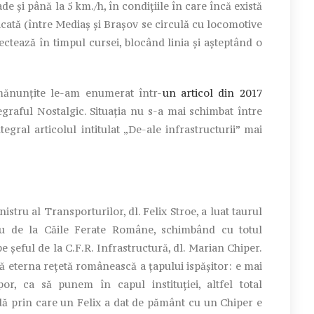
e și până la 5 km./h, în condițiile în care încă există
icată (între Mediaș și Brașov se circulă cu locomotive
fectează în timpul cursei, blocând linia și așteptând o
amănunțite le-am enumerat într-
un articol din 2017
egraful Nostalgic. Situația nu s-a mai schimbat între
egral articolul intitulat „De-ale infrastructurii” mai
stru al Transporturilor, dl. Felix Stroe, a luat taurul
ru de la Căile Ferate Române, schimbând cu totul
șeful de la C.F.R. Infrastructură, dl. Marian Chiper.
pă eterna rețetă românească a țapului ispășitor: e mai
, ca să punem în capul instituției, altfel total
dă prin care un Felix a dat de pământ cu un Chiper e