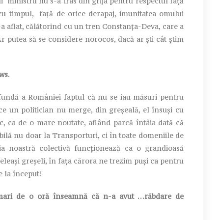
i ministru nu s-a tras din grija pentru respectul faţă
 cu timpul, faţă de orice derapaj, imunitatea omului
s-a aflat, călătorind cu un tren Constanţa-Deva, care a
r putea să se considere norocos, dacă ar şti cât ştim
ws.
fundă a României faptul că nu se iau măsuri pentru
ce un politician nu merge, din greșeală, el însuși cu
c, ca de o mare noutate, aflând parcă întâia dată că
abilă nu doar la Transporturi, ci în toate domeniile de
ria noastră colectivă funcționează ca o grandioasă
eleași greșeli, în fața cărora ne trezim puși ca pentru
e la început!
i mari de o oră înseamnă că n-a avut …răbdare de