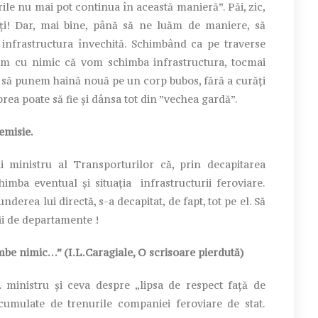
ile nu mai pot continua în această manieră”. Păi, zic,
i! Dar, mai bine, până să ne luăm de maniere, să
frastructura învechită. Schimbând ca pe traverse
tăm cu nimic că vom schimba infrastructura, tocmai
să punem haină nouă pe un corp bubos, fără a curăți
prea poate să fie și dânsa tot din ”vechea gardă”.
emisie.
 ministru al Transporturilor că, prin decapitarea
himba eventual și situația infrastructurii feroviare.
derea lui directă, s-a decapitat, de fapt, tot pe el. Să
ii de departamente !
mbe nimic…” (I.L.Caragiale, O scrisoare pierdută)
 ministru şi ceva despre „lipsa de respect faţă de
 acumulate de trenurile companiei feroviare de stat.