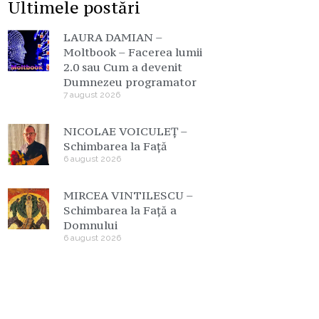
Ultimele postări
LAURA DAMIAN –
Moltbook – Facerea lumii
2.0 sau Cum a devenit
Dumnezeu programator
7 august 2026
NICOLAE VOICULEȚ –
Schimbarea la Față
6 august 2026
MIRCEA VINTILESCU –
Schimbarea la Față a
Domnului
6 august 2026