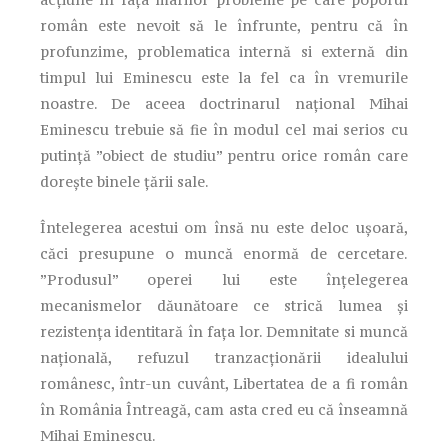
român este nevoit să le înfrunte, pentru că în
profunzime, problematica internă si externă din
timpul lui Eminescu este la fel ca în vremurile
noastre. De aceea doctrinarul național Mihai
Eminescu trebuie să fie în modul cel mai serios cu
putință ”obiect de studiu” pentru orice român care
dorește binele țării sale.
Întelegerea acestui om însă nu este deloc ușoară,
căci presupune o muncă enormă de cercetare.
”Produsul” operei lui este înțelegerea
mecanismelor dăunătoare ce strică lumea și
rezistența identitară în fața lor. Demnitate si muncă
națională, refuzul tranzacționării idealului
românesc, într-un cuvânt, Libertatea de a fi român
în România Întreagă, cam asta cred eu că înseamnă
Mihai Eminescu.