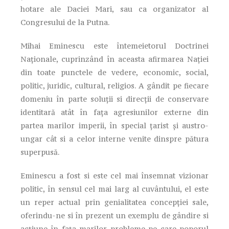
hotare ale Daciei Mari, sau ca organizator al
Congresului de la Putna.
Mihai Eminescu este întemeietorul Doctrinei
Naționale, cuprinzând în aceasta afirmarea Nației
din toate punctele de vedere, economic, social,
politic, juridic, cultural, religios. A gândit pe fiecare
domeniu în parte soluții si direcții de conservare
identitară atât în fața agresiunilor externe din
partea marilor imperii, în special țarist și austro-
ungar cât si a celor interne venite dinspre pătura
superpusă.
Eminescu a fost si este cel mai însemnat vizionar
politic, în sensul cel mai larg al cuvântului, el este
un reper actual prin genialitatea concepției sale,
oferindu-ne si în prezent un exemplu de gândire si
acțiune în fața marilor probleme pe care poporul